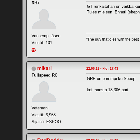
RH+
GT renkaitahan on vaikka kui
Tulee mieleen Enneti (shephe
Vanhempi jäsen
"The guy that dies with the best t
Viestit: 101
mikari
22.06.19 - klo: 17.43
Fullspeed RC
GRP on parempi ku Seeep
kotimaasta 18,30€ pari
Veteraani
Viestit: 6,968
Sijainti: ESPOO