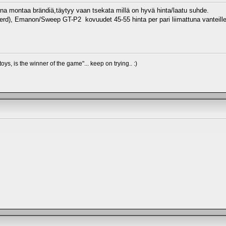
na montaa brändiä,täytyy vaan tsekata millä on hyvä hinta/laatu suhde.
rd), Emanon/Sweep GT-P2 kovuudet 45-55 hinta per pari liimattuna vanteille
oys, is the winner of the game"... keep on trying.. :)