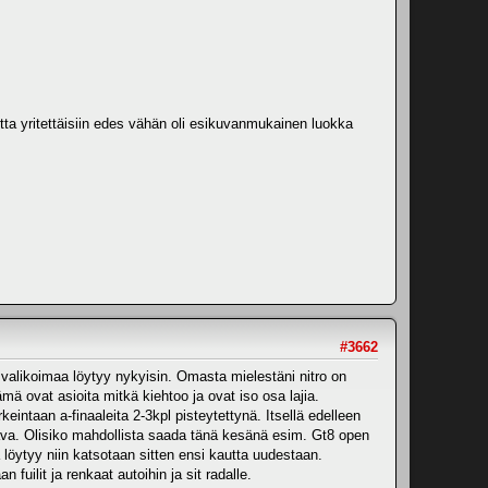
 jotta yritettäisiin edes vähän oli esikuvanmukainen luokka
#3662
 valikoimaa löytyy nykyisin. Omasta mielestäni nitro on
ä ovat asioita mitkä kiehtoo ja ovat iso osa lajia.
eintaan a-finaaleita 2-3kpl pisteytettynä. Itsellä edelleen
ttava. Olisiko mahdollista saada tänä kesänä esim. Gt8 open
a löytyy niin katsotaan sitten ensi kautta uudestaan.
fuilit ja renkaat autoihin ja sit radalle.