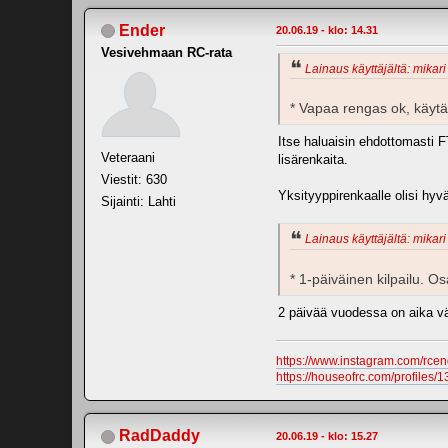
Ender
20.06.19 - klo: 14.31
Vesivehmaan RC-rata
Lainaus käyttäjältä: mikari
* Vapaa rengas ok, käytä
Itse haluaisin ehdottomasti F
Veteraani
lisärenkaita.
Viestit: 630
Yksityyppirenkaalle olisi hyvä
Sijainti: Lahti
Lainaus käyttäjältä: mikari
* 1-päiväinen kilpailu. Os
2 päivää vuodessa on aika väh
https://www.instagram.com/rcen
https://houseofrc.com/profiles/1
RadDaddy
20.06.19 - klo: 15.27