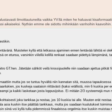
ä alustavasti ilmoittautuneilta vaikka YV:llä miten he haluavat kisaforma
i aikaiseksi. Nythän emme ole sidottu mihinkään vanhoihin kaavoihin.
stikin.
lentävänä. Muistelen kyllä että letkassa ajaminen ennen lentävää lähtöä ei olek
ässä on etunsa, varsinkin viilellä kelillä renkaat saadaan pidettyä lämpimänä
nitro GT:hen. Jätetään sähköt veilä krossipuolelle niin saadaan ajettua pitkät 
a.
aattiin mutta jos se tuntuu hyvältä niin kannatan sitä, muussa tapauksessa p
aanlukien, jos kuskeja saataisin riittävästi (kaksi erällistä, min 6 kuskia per e
a useampi ja kaikki lasketaan josta loppusijoitus. Ei mitään 2/3 systeemejä mun 
kohtaisesti joka tankkaa ja nostaa, jos 10 kuskia tai alle. Muuten erät nostaa
kala asia kuskin itse päättää tankkaus, mutta jos saadaan kuulutukset toimim
osin siinä voi kyllä tulla pidemmissä finaaleissa ongelmia itse kuskin muistaa 