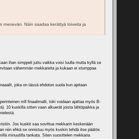
atin menevän. Näin saadaa kerättyä toiveita ja
aan ihan simppeli juttu vaikka voisi luulla mutta kyllä se
, tarvitaan vähemmän mekkareita ja kukaan ei stumppaa
finaaalit, joka on tässä ehdoton suola kun ajetaan
erinteinen m8 finaalimalli, toki voidaan ajattaa myös B-
rä). 10 kuskilla sitten vaan alkuerät joista lähtöpaikka ja
mielestä.
 ristiin. Jos kuskit saa sovittua mekkarin keskenään
aan niin ehkä se onnistuu myös kuskin tehdä itse päätös
millä minuutilla tankata. Siten suosittelen mekkaria