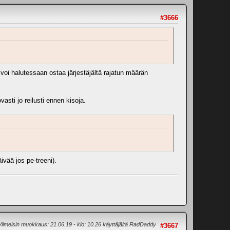
#3666
voi halutessaan ostaa järjestäjältä rajatun määrän
asti jo reilusti ennen kisoja.
ivää jos pe-treeni).
Viimeisin muokkaus
: 21.06.19 - klo: 10.26 käyttäjältä RadDaddy
#3667