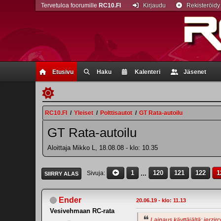
Tervetuloa foorumille
RC10.FI
Kirjaudu
Rekisteröidy
Etusivu
Haku
Kalenteri
Jäsenet
RC10.FI
/
Yleiset
/
Polttisautot
/
GT Rata-autoilu
GT Rata-autoilu
Aloittaja Mikko L, 18.08.08 - klo: 10.35
1
...
120
121
122
1
Sivuja
SIIRRY ALAS
Ender
20.06.19 - klo: 11.13
Vesivehmaan RC-rata
Lainaus käyttäjältä: jerzirc