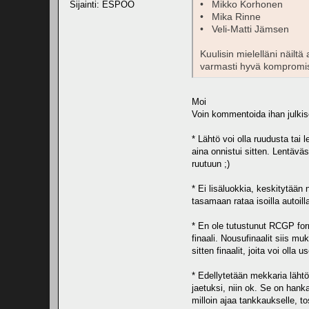
• Mikko Korhonen
Sijainti: ESPOO
• Mika Rinne
• Veli-Matti Jämsen
Kuulisin mielelläni näilt
varmasti hyvä kompromiss
Moi
Voin kommentoida ihan julkise
* Lähtö voi olla ruudusta tai 
aina onnistui sitten. Lentäv
ruutuun ;)
* Ei lisäluokkia, keskitytään 
tasamaan rataa isoilla autoill
* En ole tutustunut RCGP form
finaali. Nousufinaalit siis muk
sitten finaalit, joita voi oll
* Edellytetään mekkaria lähtö
jaetuksi, niin ok. Se on han
milloin ajaa tankkaukselle, t