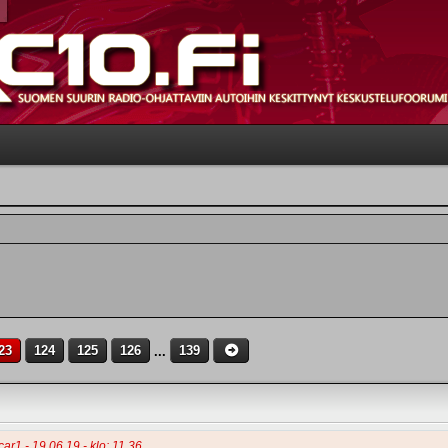
23
124
125
126
...
139
car1 - 19.06.19 - klo: 11.36