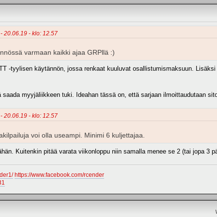
 - 20.06.19 - klo: 12.57
nnössä varmaan kaikki ajaa GRPllä :)
TT -tyylisen käytännön, jossa renkaat kuuluvat osallistumismaksuun. Lisäksi 
 saada myyjäliikkeen tuki. Ideahan tässä on, että sarjaan ilmoittaudutaan sitov
 - 20.06.19 - klo: 12.57
akilpailuja voi olla useampi. Minimi 6 kuljettajaa.
än. Kuitenkin pitää varata viikonloppu niin samalla menee se 2 (tai jopa 3 pä
der1/
https://www.facebook.com/rcender
31