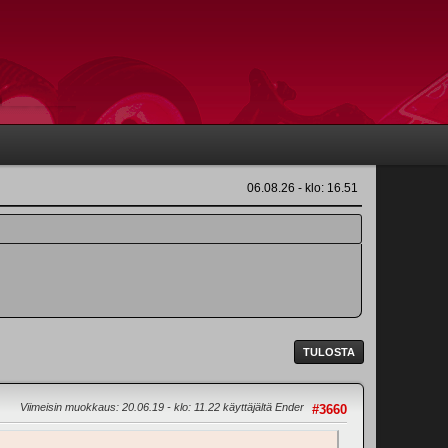
06.08.26 - klo: 16.51
TULOSTA
Viimeisin muokkaus
: 20.06.19 - klo: 11.22 käyttäjältä Ender
#3660