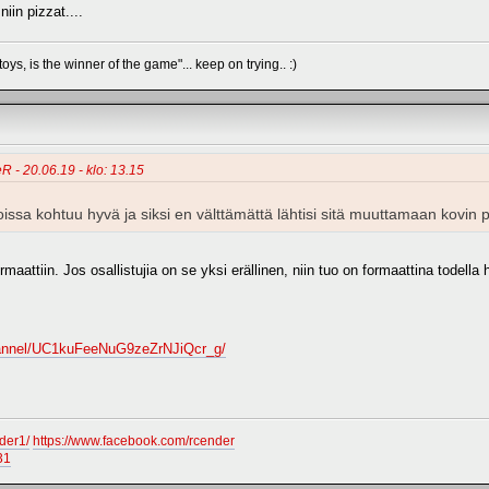
iin pizzat....
oys, is the winner of the game"... keep on trying.. :)
R - 20.06.19 - klo: 13.15
soissa kohtuu hyvä ja siksi en välttämättä lähtisi sitä muuttamaan kovin p
attiin. Jos osallistujia on se yksi erällinen, niin tuo on formaattina todella 
hannel/UC1kuFeeNuG9zeZrNJiQcr_g/
der1/
https://www.facebook.com/rcender
31