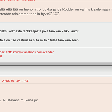
tä että tää on hieno nitro luokka ja jos Rodder on valmis kisailemaan 
retään toisiamme todella hyvin🤣🤣🤣
hdeksi kolmesta tankkaajasta joka tankkaa kaikki autot.
ttaja on itse vastuussa siitä milloin tulee tankkaukseen.
der1/
https://www.facebook.com/rcender
31
- 20.06.19 - klo: 10.31
. Alustavasti mukana jo: