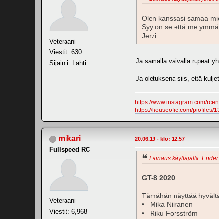
Olen kanssasi samaa miel
Syy on se että me ymmär
Jerzi
Veteraani
Viestit: 630
Ja samalla vaivalla rupeat y
Sijainti: Lahti
Ja oletuksena siis, että kulje
https://www.instagram.com/rcen
https://houseofrc.com/profiles/1
mikari
20.06.19 - klo: 12.57
Fullspeed RC
Lainaus käyttäjältä: Ender 
GT-8 2020
Tämähän näyttää hyvältä
Veteraani
• Mika Niiranen
Viestit: 6,968
• Riku Forsström