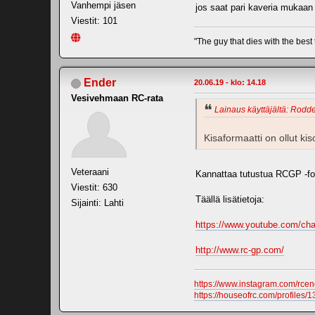
Vanhempi jäsen
jos saat pari kaveria mukaan n
Viestit: 101
"The guy that dies with the best t
Ender
20.06.19 - klo: 14.18
Vesivehmaan RC-rata
Lainaus käyttäjältä: Rodde
Kisaformaatti on ollut ki
Veteraani
Kannattaa tutustua RCGP -forma
Viestit: 630
Täällä lisätietoja:
Sijainti: Lahti
https://www.youtube.com/c
http://www.rc-gp.com/
https://www.instagram.com/rcen
https://houseofrc.com/profiles/1