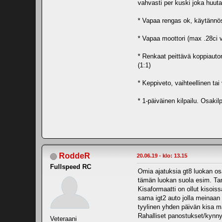
vahvasti per kuski joka huutaa
* Vapaa rengas ok, käytännö
* Vapaa moottori (max .28ci v
* Renkaat peittävä koppiauton 
(1:1)
* Keppiveto, vaihteellinen tai
* 1-päiväinen kilpailu. Osakil
RoddeR
20.06.19 - klo: 13.15
Fullspeed RC
Omia ajatuksia gt8 luokan osa
tämän luokan suola esim. Tank
Kisaformaatti on ollut kisoiss
sama igt2 auto jolla meinaan 
tyylinen yhden päivän kisa ma
Rahalliset panostukset/kynnys 
Veteraani