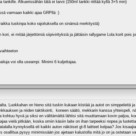
 tankille. Alkuerissähän tätä ei tarvii (150ml tankki riittää kyllä 3+5 min)
ssä varmaan kaikki ajaa GRPllä :)
aikka tuskinpa koko rajoituksella on sinänsä merkitystä)
kori, ei mitää järjettömiä siipivirityksiä ja jättäisin rallygame Lola korit pois
 vaihteeton
pailuja voi olla useampi. Minimi 6 kuljettajaa.
lta. Luokkahan on hieno sitä tuskin kukaan kiistää ja autot on simppeleitä ja
kauksen ja niiden taktikointi, koneen säätö, mekkarin kanssa yhteispeli, näm
a kohtuu hyvä ja siksi en välttämättä lähtisi sitä muuttamaan kovin paljoa, kork
ajaa vielä pitkään, koska omiin käsiin laite on ihan tarpeeksi nopea ja luote
talalla kynnyksellä eli kaikki auton näköiset gt-8 laitteet kelpaa? Jos kisaaji
osallitua pysyy minimissään jos ajetaan kalustolla mitä jo on ja ostetaan vaan 