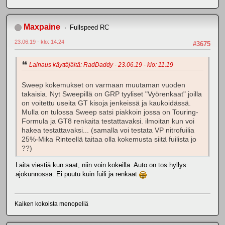
Maxpaine
Fullspeed RC
23.06.19 - klo: 14.24
#3675
Lainaus käyttäjältä: RadDaddy - 23.06.19 - klo: 11.19
Sweep kokemukset on varmaan muutaman vuoden
takaisia. Nyt Sweepillä on GRP tyyliset "Vyörenkaat" joilla
on voitettu useita GT kisoja jenkeissä ja kaukoidässä.
Mulla on tulossa Sweep satsi piakkoin jossa on Touring-
Formula ja GT8 renkaita testattavaksi. ilmoitan kun voi
hakea testattavaksi... (samalla voi testata VP nitrofuilia
25%-Mika Rinteellä taitaa olla kokemusta siitä fuilista jo
??)
Laita viestiä kun saat, niin voin kokeilla. Auto on tos hyllys
ajokunnossa. Ei puutu kuin fuili ja renkaat
Kaiken kokoista menopeliä