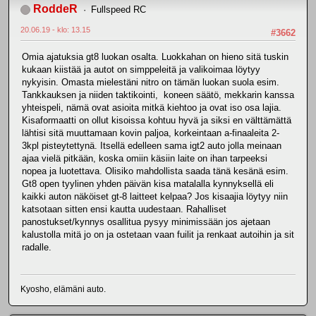
RoddeR
Fullspeed RC
20.06.19 - klo: 13.15
#3662
Omia ajatuksia gt8 luokan osalta. Luokkahan on hieno sitä tuskin
kukaan kiistää ja autot on simppeleitä ja valikoimaa löytyy
nykyisin. Omasta mielestäni nitro on tämän luokan suola esim.
Tankkauksen ja niiden taktikointi, koneen säätö, mekkarin kanssa
yhteispeli, nämä ovat asioita mitkä kiehtoo ja ovat iso osa lajia.
Kisaformaatti on ollut kisoissa kohtuu hyvä ja siksi en välttämättä
lähtisi sitä muuttamaan kovin paljoa, korkeintaan a-finaaleita 2-
3kpl pisteytettynä. Itsellä edelleen sama igt2 auto jolla meinaan
ajaa vielä pitkään, koska omiin käsiin laite on ihan tarpeeksi
nopea ja luotettava. Olisiko mahdollista saada tänä kesänä esim.
Gt8 open tyylinen yhden päivän kisa matalalla kynnyksellä eli
kaikki auton näköiset gt-8 laitteet kelpaa? Jos kisaajia löytyy niin
katsotaan sitten ensi kautta uudestaan. Rahalliset
panostukset/kynnys osallitua pysyy minimissään jos ajetaan
kalustolla mitä jo on ja ostetaan vaan fuilit ja renkaat autoihin ja sit
radalle.
Kyosho, elämäni auto.