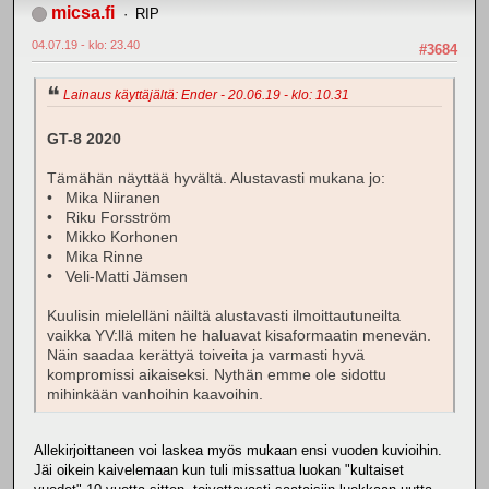
micsa.fi
RIP
04.07.19 - klo: 23.40
#3684
Lainaus käyttäjältä: Ender - 20.06.19 - klo: 10.31
GT-8 2020
Tämähän näyttää hyvältä. Alustavasti mukana jo:
• Mika Niiranen
• Riku Forsström
• Mikko Korhonen
• Mika Rinne
• Veli-Matti Jämsen
Kuulisin mielelläni näiltä alustavasti ilmoittautuneilta
vaikka YV:llä miten he haluavat kisaformaatin menevän.
Näin saadaa kerättyä toiveita ja varmasti hyvä
kompromissi aikaiseksi. Nythän emme ole sidottu
mihinkään vanhoihin kaavoihin.
Allekirjoittaneen voi laskea myös mukaan ensi vuoden kuvioihin.
Jäi oikein kaivelemaan kun tuli missattua luokan "kultaiset