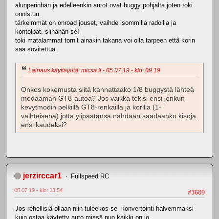
alunperinhän ja edelleenkin autot ovat buggy pohjalta joten toki
onnistuu.
tärkeimmät on onroad jouset, vaihde isommilla radoilla ja
koritolpat. siinähän se!
toki matalammat tornit ainakin takana voi olla tarpeen että korin
saa sovitettua.
Lainaus käyttäjältä: micsa.fi - 05.07.19 - klo: 09.19
Onkos kokemusta siitä kannattaako 1/8 buggystä lähteä
modaaman GT8-autoa? Jos vaikka tekisi ensi jonkun
kevytmodin pelkillä GT8-renkailla ja korilla (1-
vaihteisena) jotta ylipäätänsä nähdään saadaanko kisoja
ensi kaudeksi?
jerzirccar1
Fullspeed RC
05.07.19 - klo: 13.54
#3689
Jos rehellisiä ollaan niin tuleekos se konvertointi halvemmaksi
kuin ostaa käytetty auto missä nuo kaikki on jo.