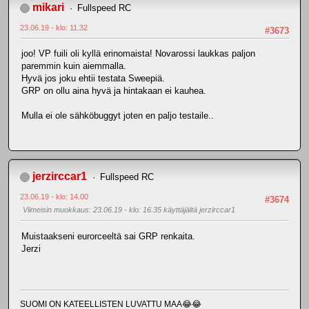
mikari
Fullspeed RC
23.06.19 - klo: 11.32
#3673
joo! VP fuili oli kyllä erinomaista! Novarossi laukkas paljon
paremmin kuin aiemmalla.
Hyvä jos joku ehtii testata Sweepiä.
GRP on ollu aina hyvä ja hintakaan ei kauhea.
Mulla ei ole sähköbuggyt joten en paljo testaile..
jerzirccar1
Fullspeed RC
23.06.19 - klo: 14.00
#3674
Viimeisin muokkaus
: 23.06.19 - klo: 16.35 käyttäjältä jerzirccar1
Muistaakseni eurorceeltä sai GRP renkaita.
Jerzi
SUOMI ON KATEELLISTEN LUVATTU MAA😂😂