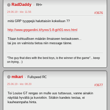
RadDaddy
RH+
24.06.19 - klo: 11.56
#3676
mitä GRP tyyppejä haluttaisiin kokeiluun ??
http://www.grpgandini.it/tyres/1-8-gt/t01-revo.html
Tilaan kohtuullisen määrän ilmaiseen testaukseen...
tai jos on valmista tietoa niin message tänne.
"The guy that dies with the best toys, is the winner of the game"... keep
on trying.. :)
mikari
Fullspeed RC
25.06.19 - klo: 08.20
#3677
Toi Louise GT rengas on mulle uus tuttavuus, vanne ainakin
näyttää hyvältä ja kuviotkin. Sitäkin kandeis testaa, ei
kauheannpaha hinta.