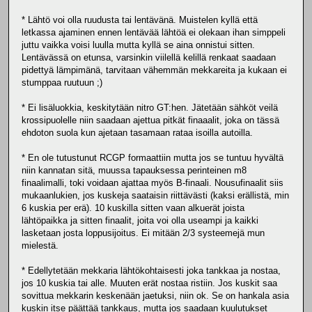
* Lähtö voi olla ruudusta tai lentävänä. Muistelen kyllä että
letkassa ajaminen ennen lentävää lähtöä ei olekaan ihan simppeli
juttu vaikka voisi luulla mutta kyllä se aina onnistui sitten.
Lentävässä on etunsa, varsinkin viilellä kelillä renkaat saadaan
pidettyä lämpimänä, tarvitaan vähemmän mekkareita ja kukaan ei
stumppaa ruutuun ;)
* Ei lisäluokkia, keskitytään nitro GT:hen. Jätetään sähköt veilä
krossipuolelle niin saadaan ajettua pitkät finaaalit, joka on tässä
ehdoton suola kun ajetaan tasamaan rataa isoilla autoilla.
* En ole tutustunut RCGP formaattiin mutta jos se tuntuu hyvältä
niin kannatan sitä, muussa tapauksessa perinteinen m8
finaalimalli, toki voidaan ajattaa myös B-finaali. Nousufinaalit siis
mukaanlukien, jos kuskeja saataisin riittävästi (kaksi erällistä, min
6 kuskia per erä). 10 kuskilla sitten vaan alkuerät joista
lähtöpaikka ja sitten finaalit, joita voi olla useampi ja kaikki
lasketaan josta loppusijoitus. Ei mitään 2/3 systeemejä mun
mielestä.
* Edellytetään mekkaria lähtökohtaisesti joka tankkaa ja nostaa,
jos 10 kuskia tai alle. Muuten erät nostaa ristiin. Jos kuskit saa
sovittua mekkarin keskenään jaetuksi, niin ok. Se on hankala asia
kuskin itse päättää tankkaus, mutta jos saadaan kuulutukset