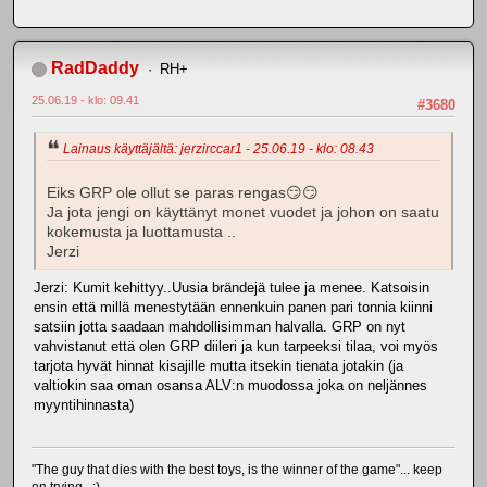
RadDaddy
RH+
25.06.19 - klo: 09.41
#3680
Lainaus käyttäjältä: jerzirccar1 - 25.06.19 - klo: 08.43
Eiks GRP ole ollut se paras rengas😏😏
Ja jota jengi on käyttänyt monet vuodet ja johon on saatu
kokemusta ja luottamusta ..
Jerzi
Jerzi: Kumit kehittyy..Uusia brändejä tulee ja menee. Katsoisin
ensin että millä menestytään ennenkuin panen pari tonnia kiinni
satsiin jotta saadaan mahdollisimman halvalla. GRP on nyt
vahvistanut että olen GRP diileri ja kun tarpeeksi tilaa, voi myös
tarjota hyvät hinnat kisajille mutta itsekin tienata jotakin (ja
valtiokin saa oman osansa ALV:n muodossa joka on neljännes
myyntihinnasta)
"The guy that dies with the best toys, is the winner of the game"... keep