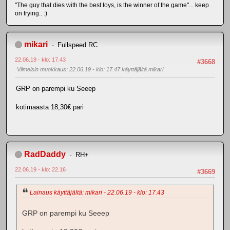
"The guy that dies with the best toys, is the winner of the game"... keep
on trying.. :)
mikari
Fullspeed RC
22.06.19 - klo: 17.43
#3668
Viimeisin muokkaus
: 22.06.19 - klo: 17.47 käyttäjältä mikari
GRP on parempi ku Seeep
kotimaasta 18,30€ pari
RadDaddy
RH+
22.06.19 - klo: 22.16
#3669
Lainaus käyttäjältä: mikari - 22.06.19 - klo: 17.43
GRP on parempi ku Seeep