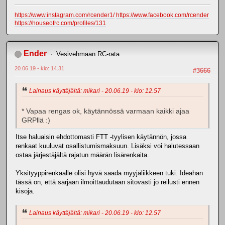
https://www.instagram.com/rcender1/
https://www.facebook.com/rcender
https://houseofrc.com/profiles/131
Ender
Vesivehmaan RC-rata
20.06.19 - klo: 14.31
#3666
Lainaus käyttäjältä: mikari - 20.06.19 - klo: 12.57
* Vapaa rengas ok, käytännössä varmaan kaikki ajaa
GRPllä :)
Itse haluaisin ehdottomasti FTT -tyylisen käytännön, jossa
renkaat kuuluvat osallistumismaksuun. Lisäksi voi halutessaan
ostaa järjestäjältä rajatun määrän lisärenkaita.
Yksityyppirenkaalle olisi hyvä saada myyjäliikkeen tuki. Ideahan
tässä on, että sarjaan ilmoittaudutaan sitovasti jo reilusti ennen
kisoja.
Lainaus käyttäjältä: mikari - 20.06.19 - klo: 12.57