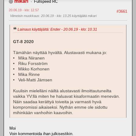
mikari
Fullspeed RC
20.06.19 - klo: 12.57
#3661
Viimeisin muokkaus
: 20.06.19 - klo: 13.25 käyttäjältä mikari
Lainaus käyttäjältä: Ender - 20.06.19 - klo: 10.31
GT-8 2020
Tämähän näyttää hyvältä. Alustavasti mukana jo:
• Mika Niiranen
• Riku Forsström
• Mikko Korhonen
• Mika Rinne
• Veli-Matti Jämsen
Kuulisin mielelläni näiltä alustavasti ilmoittautuneilta
vaikka YV:llä miten he haluavat kisaformaatin menevän.
Näin saadaa kerättyä toiveita ja varmasti hyvä
kompromissi aikaiseksi. Nythän emme ole sidottu
mihinkään vanhoihin kaavoihin.
Moi
Voin kommentoida ihan julkisestikin.