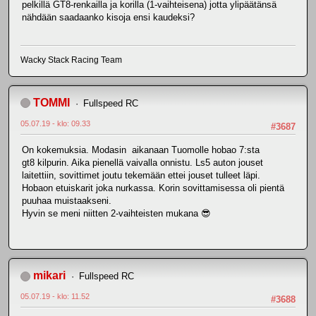
pelkillä GT8-renkailla ja korilla (1-vaihteisena) jotta ylipäätänsä
nähdään saadaanko kisoja ensi kaudeksi?
Wacky Stack Racing Team
TOMMI
Fullspeed RC
05.07.19 - klo: 09.33
#3687
On kokemuksia. Modasin aikanaan Tuomolle hobao 7:sta
gt8 kilpurin. Aika pienellä vaivalla onnistu. Ls5 auton jouset
laitettiin, sovittimet joutu tekemään ettei jouset tulleet läpi.
Hobaon etuiskarit joka nurkassa. Korin sovittamisessa oli pientä
puuhaa muistaakseni.
Hyvin se meni niitten 2-vaihteisten mukana 😎
mikari
Fullspeed RC
05.07.19 - klo: 11.52
#3688