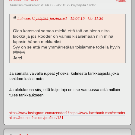
#3660
Viimeisin muokkaus
: 20.06.19 - klo: 11.22 käyttäjältä Ender
Lainaus käyttäjältä: jerzirccar1 - 19.06.19 - klo: 11.36
Olen kanssasi samaa mieltä että tää on hieno nitro
luokka ja jos Rodder on valmis kisailemaan niin minä
lupasin hänen mekkariksi.
Syy on se että me ymmärretään toisiamme todella hyvin
🤣🤣🤣
Jerzi
Ja samalla vaivalla rupeat yhdeksi kolmesta tankkaajasta joka
tankkaa kaikki autot.
Ja oletuksena siis, että kuljettaja on itse vastuussa siitä milloin
tulee tankkaukseen.
https://www.instagram.com/rcender1/
https://www.facebook.com/rcender
https://houseofrc.com/profiles/131