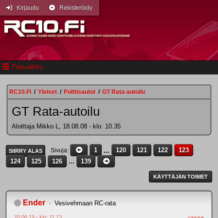
Kirjaudu
Rekisteröidy
Päävalikko
RC10.FI
/
Yleiset
/
Polttisautot
/
GT Rata-autoilu
GT Rata-autoilu
Aloittaja Mikko L, 18.08.08 - klo: 10.35
1
...
120
121
122
123
Sivuja
SIIRRY ALAS
124
125
126
...
139
KÄYTTÄJÄN TOIMET
Ender
Vesivehmaan RC-rata
20.06.19 - klo: 11.13