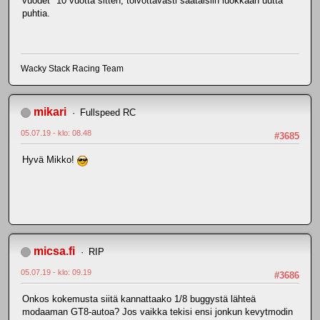
vuodet" 10 vuotta sitten, toivottavasti saataisiin luokkaan uutta
puhtia.
Wacky Stack Racing Team
mikari
Fullspeed RC
05.07.19 - klo: 08.48
#3685
Hyvä Mikko!
micsa.fi
RIP
05.07.19 - klo: 09.19
#3686
Onkos kokemusta siitä kannattaako 1/8 buggystä lähteä
modaaman GT8-autoa? Jos vaikka tekisi ensi jonkun kevytmodin