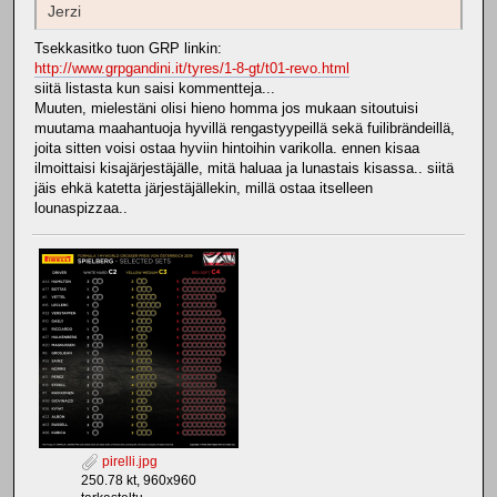
Jerzi
Tsekkasitko tuon GRP linkin:
http://www.grpgandini.it/tyres/1-8-gt/t01-revo.html
siitä listasta kun saisi kommentteja...
Muuten, mielestäni olisi hieno homma jos mukaan sitoutuisi
muutama maahantuoja hyvillä rengastyypeillä sekä fuilibrändeillä,
joita sitten voisi ostaa hyviin hintoihin varikolla. ennen kisaa
ilmoittaisi kisajärjestäjälle, mitä haluaa ja lunastais kisassa.. siitä
jäis ehkä katetta järjestäjällekin, millä ostaa itselleen
lounaspizzaa..
pirelli.jpg
250.78 kt, 960x960