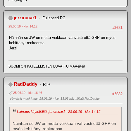
on trying.. :)
jerzirccar1
Fullspeed RC
25.06.19 - klo: 14.12
#3681
Näinhän se JW on mutta veikkaan vahvasti että GRP on myös
kehittänyt renkaansa.
Jerzi
SUOMI ON KATEELLISTEN LUVATTU MAA😂😂
RadDaddy
RH+
25.06.19 - klo: 16.46
#3682
Viimeisin muokkaus
: 28.06.19 - klo: 13.03 käyttäjältä RadDaddy
Lainaus käyttäjältä: jerzirccar1 - 25.06.19 - klo: 14.12
Näinhän se JW on mutta veikkaan vahvasti että GRP on
myös kehittänyt renkaansa.