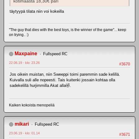
kotimaasta 18,30€ pari
täytyypä tilata niin voi kokeilla
"The guy that dies with the best toys, is the winner of the game"... keep
on trying.. :)
Maxpaine
Fullspeed RC
22.06.19 - klo: 23.26
#3670
Jos oikein muistan, niin Sweeppi toimi paremmin sade kelillä.
Kuivalla suli alle nopeesti. Tais kuitenki jossain kohtaa olla
sadekelillä hurjimmilla Akat alla🤣.
Kaiken kokoista menopeliä
mikari
Fullspeed RC
23.06.19 - klo: 01.14
#3671