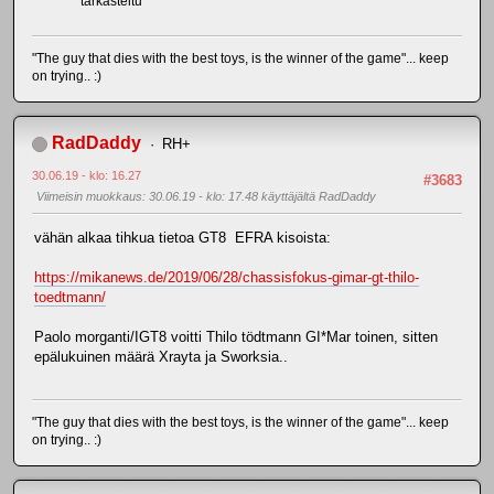
tarkasteltu
"The guy that dies with the best toys, is the winner of the game"... keep
on trying.. :)
RadDaddy
RH+
30.06.19 - klo: 16.27
#3683
Viimeisin muokkaus
: 30.06.19 - klo: 17.48 käyttäjältä RadDaddy
vähän alkaa tihkua tietoa GT8 EFRA kisoista:
https://mikanews.de/2019/06/28/chassisfokus-gimar-gt-thilo-
toedtmann/
Paolo morganti/IGT8 voitti Thilo tödtmann GI*Mar toinen, sitten
epälukuinen määrä Xrayta ja Sworksia..
"The guy that dies with the best toys, is the winner of the game"... keep
on trying.. :)