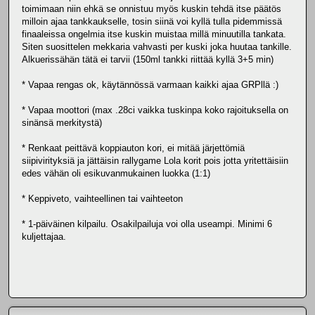
toimimaan niin ehkä se onnistuu myös kuskin tehdä itse päätös
milloin ajaa tankkaukselle, tosin siinä voi kyllä tulla pidemmissä
finaaleissa ongelmia itse kuskin muistaa millä minuutilla tankata.
Siten suosittelen mekkaria vahvasti per kuski joka huutaa tankille.
Alkuerissähän tätä ei tarvii (150ml tankki riittää kyllä 3+5 min)
* Vapaa rengas ok, käytännössä varmaan kaikki ajaa GRPllä :)
* Vapaa moottori (max .28ci vaikka tuskinpa koko rajoituksella on
sinänsä merkitystä)
* Renkaat peittävä koppiauton kori, ei mitää järjettömiä
siipivirityksiä ja jättäisin rallygame Lola korit pois jotta yritettäisiin
edes vähän oli esikuvanmukainen luokka (1:1)
* Keppiveto, vaihteellinen tai vaihteeton
* 1-päiväinen kilpailu. Osakilpailuja voi olla useampi. Minimi 6
kuljettajaa.