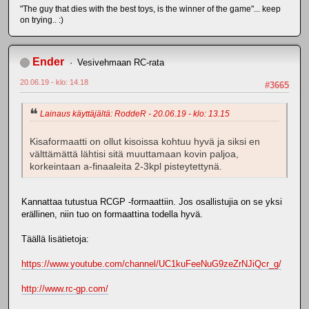
"The guy that dies with the best toys, is the winner of the game"... keep
on trying.. :)
Ender
Vesivehmaan RC-rata
20.06.19 - klo: 14.18
#3665
Lainaus käyttäjältä: RoddeR - 20.06.19 - klo: 13.15
Kisaformaatti on ollut kisoissa kohtuu hyvä ja siksi en
välttämättä lähtisi sitä muuttamaan kovin paljoa,
korkeintaan a-finaaleita 2-3kpl pisteytettynä.
Kannattaa tutustua RCGP -formaattiin. Jos osallistujia on se yksi
erällinen, niin tuo on formaattina todella hyvä.
Täällä lisätietoja:
https://www.youtube.com/channel/UC1kuFeeNuG9zeZrNJiQcr_g/
http://www.rc-gp.com/