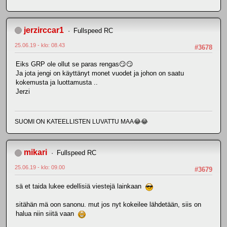
jerzirccar1
Fullspeed RC
25.06.19 - klo: 08.43
#3678
Eiks GRP ole ollut se paras rengas😏😏
Ja jota jengi on käyttänyt monet vuodet ja johon on saatu
kokemusta ja luottamusta ..
Jerzi
SUOMI ON KATEELLISTEN LUVATTU MAA😂😂
mikari
Fullspeed RC
25.06.19 - klo: 09.00
#3679
sä et taida lukee edellisiä viestejä lainkaan
sitähän mä oon sanonu. mut jos nyt kokeilee lähdetään, siis on
halua niin siitä vaan