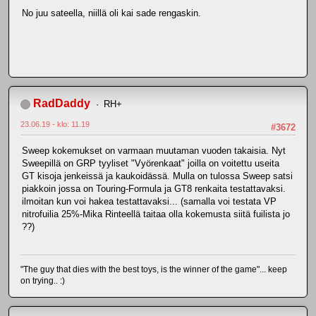
No juu sateella, niillä oli kai sade rengaskin.
RadDaddy
RH+
23.06.19 - klo: 11.19
#3672
Sweep kokemukset on varmaan muutaman vuoden takaisia. Nyt
Sweepillä on GRP tyyliset "Vyörenkaat" joilla on voitettu useita
GT kisoja jenkeissä ja kaukoidässä. Mulla on tulossa Sweep satsi
piakkoin jossa on Touring-Formula ja GT8 renkaita testattavaksi.
ilmoitan kun voi hakea testattavaksi... (samalla voi testata VP
nitrofuilia 25%-Mika Rinteellä taitaa olla kokemusta siitä fuilista jo
??)
"The guy that dies with the best toys, is the winner of the game"... keep
on trying.. :)