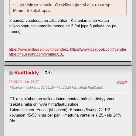
* 1-päiväinen kilpailu. Osakilpailuja voi olla useampi.
Minimi 6 kuljettajaa.
2 päivää vuodessa on aika vähän. Kuitenkin pitää varata
viikonloppu niin samalla menee se 2 (tai jopa 3 päivää jos pe-
treeni).
https://www.instagram.com/rcender1/
https://www.facebook.com/rcender
https://houseofrc.com/profiles/131
RadDaddy
RH+
20.06.19 - klo: 15.27
#3667
Viimeisin muokkaus
: 21.06.19 - klo: 10.26 käyttäjältä RadDaddy
GT renkaitahan on vaikka kuina montaa brändiä,täytyy vaan
tsekata millä on hyvä hinta/laatu suhde.
Tulee mieleen Enneti (shepherd), Emanon/Sweep GT-P2
kovuudet 45-55 hinta per pari liimattuna vanteille € 25,- sis 24%
Alv