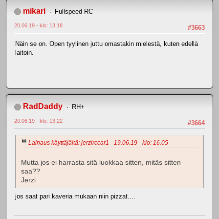
mikari
Fullspeed RC
20.06.19 - klo: 13.18
#3663
Näin se on. Open tyylinen juttu omastakin mielestä, kuten edellä
laitoin.
RadDaddy
RH+
20.06.19 - klo: 13.22
#3664
Lainaus käyttäjältä: jerzirccar1 - 19.06.19 - klo: 16.05
Mutta jos ei harrasta sitä luokkaa sitten, mitäs sitten
saa??
Jerzi
jos saat pari kaveria mukaan niin pizzat....