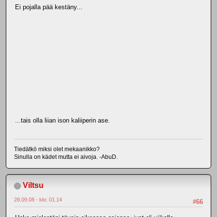
Ei pojalla pää kestäny...
...tais olla liian ison kaliiperin ase.
Tiedätkö miksi olet mekaanikko?
Sinulla on kädet mutta ei aivoja. -AbuD.
Viltsu
28.09.08 - klo: 01.14
#66