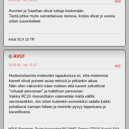
#60
Auvinen ja Saarihan olivat tuttuja keskenään.
Tästä johtui myös samanlaisuus teoissa, koska olivat jo vuosia
sitten suunnitelleet.
Axial SCX 10 TR
AVU!
25.09.08 - klo: 15.27
#61
Huolestuttavinta mielestäni tapauksissa on, että molemmat
kaverit olivat puineet asiaa netissä jo pitkänkin aikaa.
Näin ollen väkisinkin tulee mieleen että kaverit sekoittivat
"virtuaali persoonan" ja todellisen persoonan.
Vaikka RC10 -foorumillakin väännetään kättä välillä
raivoisastikkin, niin sitten kuitenkin esimerkiksi radalla kaikki
puhaltavat samaan hiileen ja meininki pysyy leppoisana ja
kaverillisena.