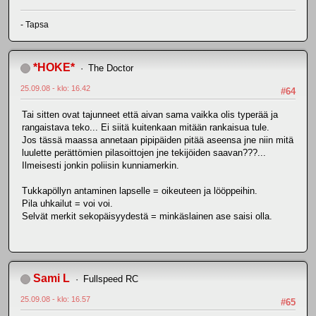
- Tapsa
*HOKE*
The Doctor
25.09.08 - klo: 16.42
#64
Tai sitten ovat tajunneet että aivan sama vaikka olis typerää ja
rangaistava teko... Ei siitä kuitenkaan mitään rankaisua tule.
Jos tässä maassa annetaan pipipäiden pitää aseensa jne niin mitä
luulette perättömien pilasoittojen jne tekijöiden saavan???...
Ilmeisesti jonkin poliisin kunniamerkin.
Tukkapöllyn antaminen lapselle = oikeuteen ja lööppeihin.
Pila uhkailut = voi voi.
Selvät merkit sekopäisyydestä = minkäslainen ase saisi olla.
Sami L
Fullspeed RC
25.09.08 - klo: 16.57
#65