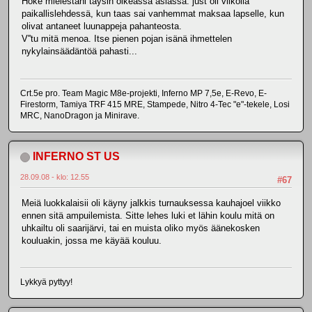
Hoke mielestäni täysin oikeassa asiassa. just oli viikolla
paikallislehdessä, kun taas sai vanhemmat maksaa lapselle, kun
olivat antaneet luunappeja pahanteosta.
V''tu mitä menoa. Itse pienen pojan isänä ihmettelen
nykylainsäädäntöä pahasti...
Crt.5e pro. Team Magic M8e-projekti, Inferno MP 7,5e, E-Revo, E-
Firestorm, Tamiya TRF 415 MRE, Stampede, Nitro 4-Tec "e"-tekele, Losi
MRC, NanoDragon ja Minirave.
INFERNO ST US
28.09.08 - klo: 12.55
#67
Meiä luokkalaisii oli käyny jalkkis turnauksessa kauhajoel viikko
ennen sitä ampuilemista. Sitte lehes luki et lähin koulu mitä on
uhkailtu oli saarijärvi, tai en muista oliko myös äänekosken
kouluakin, jossa me käyää kouluu.
Lykkyä pyttyy!