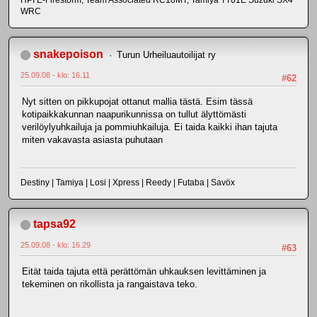
HPI E-Firestorm, Team Associated RC18MT, Tamiya TT01E Suzuki SX4
WRC
snakepoison
Turun Urheiluautoilijat ry
25.09.08 - klo: 16.11
#62
Nyt sitten on pikkupojat ottanut mallia tästä. Esim tässä
kotipaikkakunnan naapurikunnissa on tullut älyttömästi
verilöylyuhkailuja ja pommiuhkailuja. Ei taida kaikki ihan tajuta
miten vakavasta asiasta puhutaan
Destiny | Tamiya | Losi | Xpress | Reedy | Futaba | Savöx
tapsa92
25.09.08 - klo: 16.29
#63
Eität taida tajuta että perättömän uhkauksen levittäminen ja
tekeminen on rikollista ja rangaistava teko.