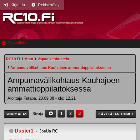
Kirjaudu
Rekisteröidy
Päävalikko
RC10.FI
/
Muut
/
Vapaa keskustelu
/
Ampumavälikohtaus Kauhajoen ammattioppilaitoksessa
Ampumavälikohtaus Kauhajoen
ammattioppilaitoksessa
Aloittaja Futaba, 23.09.08 - klo: 12.21
1
2
3
Sivuja
SIIRRY ALAS
KÄYTTÄJÄN TOIMET
Duster1
JoeUa RC
25.09.08 - klo: 09.51