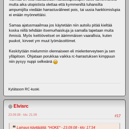
mutta aika utopistista olettaa että kymmeniltä tuhansilta
ampumijilta viedään harrastuvälineet pois, tai uusia hankkimislupia
ei enään myönnettäisi.
Samaa ajatusmaailmaa jos käytetään niin autoilu pitää kieltää
koska niillä tehdään itsemurhaiskuja ja samalla tapetaan muita
ihmisiä. Myös keittiöveitset on äärimmäisen vaarallisia, kuten
puukot, kirveet ym muut lyömäsoittimet.
Keskitytään mielummin olennaiseen eli mielenterveyteen ja sen
ylläpitoon. Ohjataan porukkaa vaikka rc-harrastuksen kimppuun
niin pysyy nuppi selkeänä
Kylätason RC-kuski.
Elvisrc
23.09.08 - klo: 21.09
#17
Lainaus käyttäjältä: *HOKE* - 23.09.08 - klo: 17.54