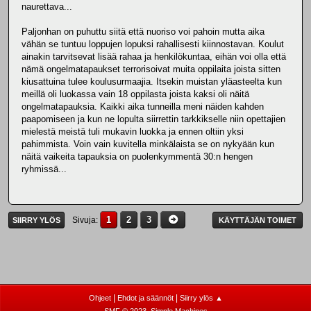
naurettava...
Paljonhan on puhuttu siitä että nuoriso voi pahoin mutta aika
vähän se tuntuu loppujen lopuksi rahallisesti kiinnostavan. Koulut
ainakin tarvitsevat lisää rahaa ja henkilökuntaa, eihän voi olla että
nämä ongelmatapaukset terrorisoivat muita oppilaita joista sitten
kiusattuina tulee koulusurmaajia. Itsekin muistan yläasteelta kun
meillä oli luokassa vain 18 oppilasta joista kaksi oli näitä
ongelmatapauksia. Kaikki aika tunneilla meni näiden kahden
paapomiseen ja kun ne lopulta siirrettin tarkkikselle niin opettajien
mielestä meistä tuli mukavin luokka ja ennen oltiin yksi
pahimmista. Voin vain kuvitella minkälaista se on nykyään kun
näitä vaikeita tapauksia on puolenkymmentä 30:n hengen
ryhmissä...
1
2
3
Sivuja
SIIRRY YLÖS
KÄYTTÄJÄN TOIMET
|
|
Ohjeet
Ehdot ja säännöt
Siirry ylös ▲
,
SMF © 2023
Simple Machines