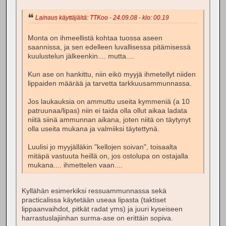
Lainaus käyttäjältä: TTKoo - 24.09.08 - klo: 00.19
Monta on ihmeellistä kohtaa tuossa aseen
saannissa, ja sen edelleen luvallisessa pitämisessä
kuulustelun jälkeenkin.... mutta....
Kun ase on hankittu, niin eikö myyjä ihmetellyt niiden
lippaiden määrää ja tarvetta tarkkuusammunnassa.
Jos laukauksia on ammuttu useita kymmeniä (a 10
patruunaa/lipas) niin ei taida olla ollut aikaa ladata
niitä siinä ammunnan aikana, joten niitä on täytynyt
olla useita mukana ja valmiiksi täytettynä.
Luulisi jo myyjälläkin "kellojen soivan", toisaalta
mitäpä vastuuta heillä on, jos ostolupa on ostajalla
mukana.... ihmettelen vaan....
Kyllähän esimerkiksi ressuammunnassa sekä
practicalissa käytetään useaa lipasta (taktiset
lippaanvaihdot, pitkät radat yms) ja juuri kyseiseen
harrastuslajiinhan surma-ase on erittäin sopiva.