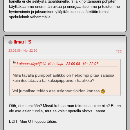
hänellä ei ole selitystä tapahtuneille. Yllä kirjoittamaani pohjaten,
käyttäkäämme enemmän aikaa ja energiaa itsemme ja toistemme
hyvinvoinnin ja jaksamisen ylläpitämiseen ja jätetään turhat
spekuloinnit vähemmälle.
Ilmari_S
23.09.08 - klo: 22.30
#22
Lainaus käyttäjältä: Koheltaja - 23.09.08 - klo: 22.07
Millä tavalla pumppuhaulikko on helpompi pitää salassa
kuin itselataava tai kaksipiippuinen haulikko?
Voi jumaliste teidän ase asiantuntijoiden kanssa
Ööh, ei mitenkään? Missä kohtaa mun tekstissä lukee niin? Ei, en
ole ase asian tuntija, mut sä voisit opetella yhdys sanat.
EDIT: Mun OT loppuu tähän.