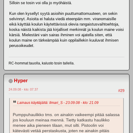
Silloin se tosin voi olla jo myöhäistä.
Kun olen kysellyt syytä asioihin puuttumattomuuteen, on sekin
selvinnyt. Asioita ei haluta viedä eteenpäin mm. viranomaisille
eikä käyttää koulun käytettävissä olevia rangaistusvaihtoehtoja,
koska näistä kaikista jää kirjalliset merkinnät ja koulun maine voisi
kärsiä. Mielestäni vain sairas ihminen voi ajatella siten, että
koulun maine on tärkeämpää kuin oppilaillekin kuuluvat ihmisen
perusoikeudet.
RC-hommat tauolla, kalusto tosin tallella.
Hyper
24.09.08 - klo: 07.37
#29
Lainaus käyttäjältä: Ilmari_S - 23.09.08 - klo: 21.09
Pumppuhaulikko tms. on ainakin vaikeempi pitää salassa
jos kouluun meinaa mennä. Tietty katkastu haulikko
menee aika pieneen tilaan, mut silti. Pistoolin voi
kätevästi vetää perstaskusta, joten ne ainakin pitäis