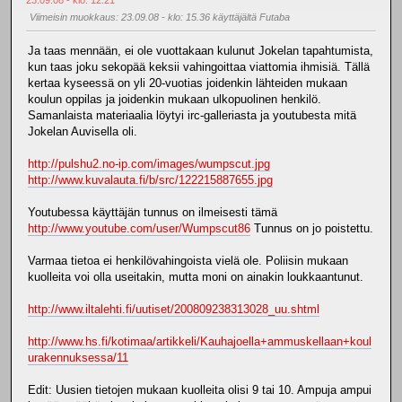
Viimeisin muokkaus
: 23.09.08 - klo: 15.36 käyttäjältä Futaba
Ja taas mennään, ei ole vuottakaan kulunut Jokelan tapahtumista,
kun taas joku sekopää keksii vahingoittaa viattomia ihmisiä. Tällä
kertaa kyseessä on yli 20-vuotias joidenkin lähteiden mukaan
koulun oppilas ja joidenkin mukaan ulkopuolinen henkilö.
Samanlaista materiaalia löytyi irc-galleriasta ja youtubesta mitä
Jokelan Auvisella oli.
http://pulshu2.no-ip.com/images/wumpscut.jpg
http://www.kuvalauta.fi/b/src/122215887655.jpg
Youtubessa käyttäjän tunnus on ilmeisesti tämä
http://www.youtube.com/user/Wumpscut86
Tunnus on jo poistettu.
Varmaa tietoa ei henkilövahingoista vielä ole. Poliisin mukaan
kuolleita voi olla useitakin, mutta moni on ainakin loukkaantunut.
http://www.iltalehti.fi/uutiset/200809238313028_uu.shtml
http://www.hs.fi/kotimaa/artikkeli/Kauhajoella+ammuskellaan+koul
urakennuksessa/11
Edit: Uusien tietojen mukaan kuolleita olisi 9 tai 10. Ampuja ampui