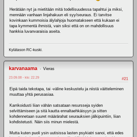
Herätään nyt ja mietitään mitä todellisuudessa tapahtui ja miksi,
mennään vanhaan linjahakuun eli syy/seuraus. Ei tarvitse
kovinkaan kummoisia älylahjoja huomatakseen että kukaan ei
tapa kymmentä ihmistä, vain siksi että on on mahdollisuus
hankkia luvanvaraisia aseita.
Kylätason RC-kuski.
karvanaama
Vieras
23.09.08 - klo: 22.29
#21
Eipä taida tekotapa, tai -väline keskustelu ja niistä väitteleminen
muuttaa yhtä perusasiaa.
Karrikoidusti liian vähän satsataan resursseja syiden
selvittämiseen ja sitä kautta ennaltaehkäisyyn ja sitten
kohdennetaan suuret määrärahat seurauksien jälkipuintiin, liian
kohdistetusti. Näin siis minun mielestä.
Mutta kuten puoli ysin uutisissa lasten psykiatri sanoi, että edes