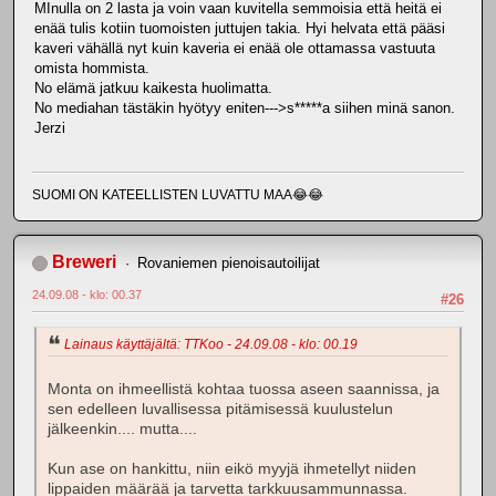
MInulla on 2 lasta ja voin vaan kuvitella semmoisia että heitä ei
enää tulis kotiin tuomoisten juttujen takia. Hyi helvata että pääsi
kaveri vähällä nyt kuin kaveria ei enää ole ottamassa vastuuta
omista hommista.
No elämä jatkuu kaikesta huolimatta.
No mediahan tästäkin hyötyy eniten--->s*****a siihen minä sanon.
Jerzi
SUOMI ON KATEELLISTEN LUVATTU MAA😂😂
Breweri
Rovaniemen pienoisautoilijat
24.09.08 - klo: 00.37
#26
Lainaus käyttäjältä: TTKoo - 24.09.08 - klo: 00.19
Monta on ihmeellistä kohtaa tuossa aseen saannissa, ja
sen edelleen luvallisessa pitämisessä kuulustelun
jälkeenkin.... mutta....
Kun ase on hankittu, niin eikö myyjä ihmetellyt niiden
lippaiden määrää ja tarvetta tarkkuusammunnassa.