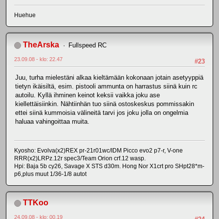
Huehue
TheArska
Fullspeed RC
23.09.08 - klo: 22.47
#23
Juu, turha mielestäni alkaa kieltämään kokonaan jotain asetyyppiä
tietyn ikäisiltä, esim. pistooli ammunta on harrastus siinä kuin rc
autoilu. Kyllä ihminen keinot keksii vaikka joku ase
kiellettäisiinkin. Nähtiinhän tuo siinä ostoskeskus pommissakin
ettei siinä kummoisia välineitä tarvi jos joku jolla on ongelmia
haluaa vahingoittaa muita.
Kyosho: Evolva(x2)REX pr-21r01wc/IDM Picco evo2 p7-r, V-one
RRR(x2)LRPz.12r spec3/Team Orion crf.12 wasp.
Hpi: Baja 5b cy26, Savage X STS d30m. Hong Nor X1crt pro SHpt28*m-
p6,plus muut 1/36-1/8 autot
TTKoo
24.09.08 - klo: 00.19