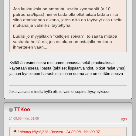
Jos laukauksia on ammuttu useita kymmeniä (a 10
patruunaa/lipas) niin ei taida olla ollut aikaa ladata niitä
siinä ammunnan aikana, joten niitä on täytynyt olla useita
mukana ja valmiiksi täytettynä.
Luulisi jo myyjälläkin "kellojen soivan", toisaalta mitäpä
vastuuta heillä on, jos ostolupa on ostajalla mukana....
ihmettelen vaan....
Kyllähän esimerkiksi ressuammunnassa sekä practicalissa
käytetään useaa lipasta (taktiset lippaanvaihdot, pitkät radat yms)
ja juuri kyseiseen harrastuslajiinhan surma-ase on erittäin sopiva.
Joku vastaus minulla kyllä oli, se vain ei sopinut kysymykseen.
TTKoo
24.09.08 - klo: 01.09
#27
Lainaus käyttäjältä: Breweri - 24.09.08 - klo: 00.37