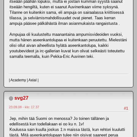
itseään päähän lopuksi, mutta ei jostain kumman syystä saanut
itseään hengiltä, kuten ei saanut Auvinenkaan viime syksynä.
Tilanne on kuitenkin sama, eli ampuja on sairaalassa kriittisessä
tilassa, ja selviämismahdollisuudet ovat pienet. Taas kerran
ampuja pääsee pälkähästä ilman asianmukaista rangaistusta .
Ampujaa oli kuulusteltu maanantaina ampumisvideoiden vuoksi,
mutta hänen aseenkantolupaa ei kuitenkaan peruutettu. Mielestäni
olisi ollut aivan aiheellista hylätä aseenkantolupa, kaikki
youtubevideot ja irc-gallerian kuvat kun olivat selkeästi toteutettu
samalla teemalla, kuin Pekka-Eric Auvinen teki.
| Academy | Axial |
svg27
23.09.08 - klo: 17.37
#1
Jep, mihin tää Suomi on menossa? Jo toinen tällänen ja
edellisestä kun todellakaan ei oo ku n. 1v!
Koulussa sain kuulla joskus 1:n maissa tästä, kun rehtori kuulutti
tästä. Mitä aseenkantolupaan tulee niin oisivat saaneet perua