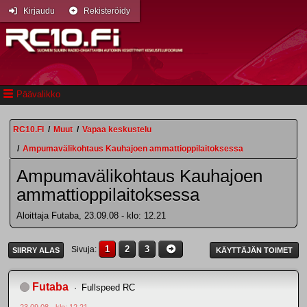
Kirjaudu
Rekisteröidy
Päävalikko
RC10.FI
/
Muut
/
Vapaa keskustelu
/
Ampumavälikohtaus Kauhajoen ammattioppilaitoksessa
Ampumavälikohtaus Kauhajoen
ammattioppilaitoksessa
Aloittaja Futaba, 23.09.08 - klo: 12.21
1
2
3
Sivuja
SIIRRY ALAS
KÄYTTÄJÄN TOIMET
Futaba
Fullspeed RC
23.09.08 - klo: 12.21