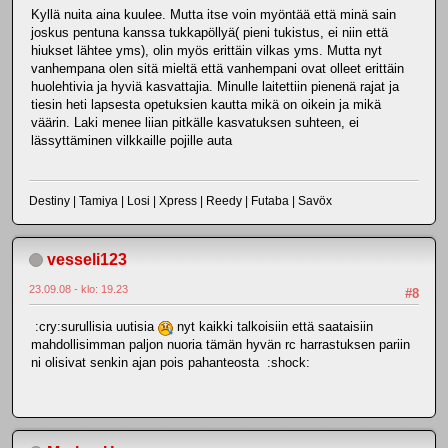
Kyllä nuita aina kuulee. Mutta itse voin myöntää että minä sain
joskus pentuna kanssa tukkapöllyä( pieni tukistus, ei niin että
hiukset lähtee yms), olin myös erittäin vilkas yms. Mutta nyt
vanhempana olen sitä mieltä että vanhempani ovat olleet erittäin
huolehtivia ja hyviä kasvattajia. Minulle laitettiin pienenä rajat ja
tiesin heti lapsesta opetuksien kautta mikä on oikein ja mikä
väärin. Laki menee liian pitkälle kasvatuksen suhteen, ei
lässyttäminen vilkkaille pojille auta
Destiny | Tamiya | Losi | Xpress | Reedy | Futaba | Savöx
vesseli123
23.09.08 - klo: 19.23
#8
:cry:surullisia uutisia
nyt kaikki talkoisiin että saataisiin
mahdollisimman paljon nuoria tämän hyvän rc harrastuksen pariin
ni olisivat senkin ajan pois pahanteosta :shock: