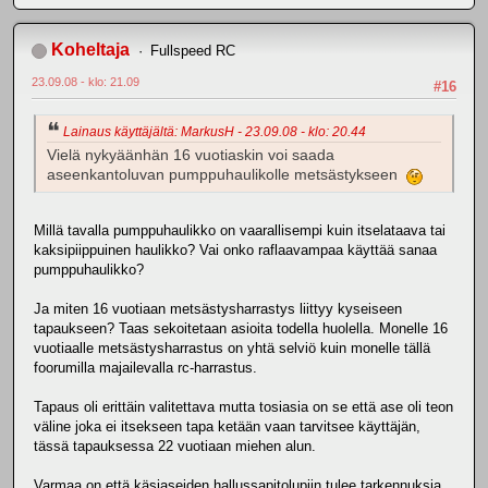
Koheltaja
Fullspeed RC
23.09.08 - klo: 21.09
#16
Lainaus käyttäjältä: MarkusH - 23.09.08 - klo: 20.44
Vielä nykyäänhän 16 vuotiaskin voi saada
aseenkantoluvan pumppuhaulikolle metsästykseen
Millä tavalla pumppuhaulikko on vaarallisempi kuin itselataava tai
kaksipiippuinen haulikko? Vai onko raflaavampaa käyttää sanaa
pumppuhaulikko?
Ja miten 16 vuotiaan metsästysharrastys liittyy kyseiseen
tapaukseen? Taas sekoitetaan asioita todella huolella. Monelle 16
vuotiaalle metsästysharrastus on yhtä selviö kuin monelle tällä
foorumilla majailevalla rc-harrastus.
Tapaus oli erittäin valitettava mutta tosiasia on se että ase oli teon
väline joka ei itsekseen tapa ketään vaan tarvitsee käyttäjän,
tässä tapauksessa 22 vuotiaan miehen alun.
Varmaa on että käsiaseiden hallussapitolupiin tulee tarkennuksia