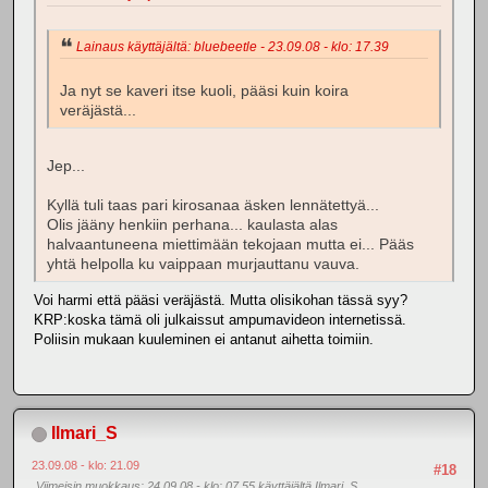
Lainaus käyttäjältä: bluebeetle - 23.09.08 - klo: 17.39
Ja nyt se kaveri itse kuoli, pääsi kuin koira
veräjästä...
Jep...
Kyllä tuli taas pari kirosanaa äsken lennätettyä...
Olis jääny henkiin perhana... kaulasta alas
halvaantuneena miettimään tekojaan mutta ei... Pääs
yhtä helpolla ku vaippaan murjauttanu vauva.
Voi harmi että pääsi veräjästä. Mutta olisikohan tässä syy?
KRP:koska tämä oli julkaissut ampumavideon internetissä.
Poliisin mukaan kuuleminen ei antanut aihetta toimiin.
Ilmari_S
23.09.08 - klo: 21.09
#18
Viimeisin muokkaus
: 24.09.08 - klo: 07.55 käyttäjältä Ilmari_S