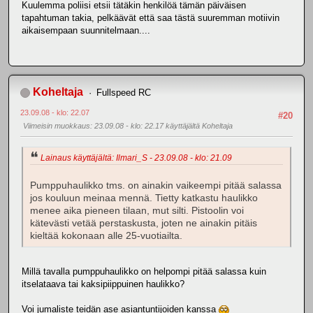
Kuulemma poliisi etsii tätäkin henkilöä tämän päiväisen
tapahtuman takia, pelkäävät että saa tästä suuremman motiivin
aikaisempaan suunnitelmaan....
Koheltaja
Fullspeed RC
23.09.08 - klo: 22.07
#20
Viimeisin muokkaus
: 23.09.08 - klo: 22.17 käyttäjältä Koheltaja
Lainaus käyttäjältä: Ilmari_S - 23.09.08 - klo: 21.09
Pumppuhaulikko tms. on ainakin vaikeempi pitää salassa
jos kouluun meinaa mennä. Tietty katkastu haulikko
menee aika pieneen tilaan, mut silti. Pistoolin voi
kätevästi vetää perstaskusta, joten ne ainakin pitäis
kieltää kokonaan alle 25-vuotiailta.
Millä tavalla pumppuhaulikko on helpompi pitää salassa kuin
itselataava tai kaksipiippuinen haulikko?
Voi jumaliste teidän ase asiantuntijoiden kanssa