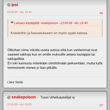
jesi
23.09.08 - klo: 18.46
#6
Lainaus käyttäjältä: snakepoison - 23.09.08 - klo: 18.40
Kotioloihin ja kasvatukseen on myös syytä katsoa.
Olikohan viime viikolla useita uutisia siitä kun vanhemmat ovat
saaneet sakkoja kun on omille muksuille antanu luunappia tai
tukkapöllöä.
En toki kannusta mitenkään silmittömään pieksentään, mutta kyllä
tommonenki menee jo liian pitkälle.
/ Jere Siirilä
snakepoison
Turun Urheiluautoilijat ry
23.09.08 - klo: 19.03
#7