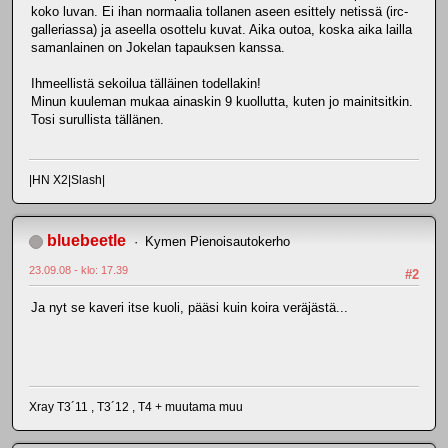
koko luvan. Ei ihan normaalia tollanen aseen esittely netissä (irc-
galleriassa) ja aseella osottelu kuvat. Aika outoa, koska aika lailla
samanlainen on Jokelan tapauksen kanssa.
Ihmeellistä sekoilua tälläinen todellakin!
Minun kuuleman mukaa ainaskin 9 kuollutta, kuten jo mainitsitkin.
Tosi surullista tällänen.
|HN X2|Slash|
bluebeetle
Kymen Pienoisautokerho
23.09.08 - klo: 17.39
#2
Ja nyt se kaveri itse kuoli, pääsi kuin koira veräjästä...
Xray T3´11 , T3´12 , T4 + muutama muu