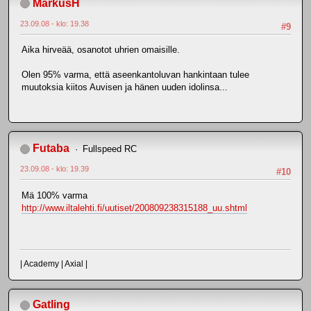
MarkusH
23.09.08 - klo: 19.38
#9
Aika hirveää, osanotot uhrien omaisille.
Olen 95% varma, että aseenkantoluvan hankintaan tulee
muutoksia kiitos Auvisen ja hänen uuden idolinsa...
Futaba
Fullspeed RC
23.09.08 - klo: 19.39
#10
Mä 100% varma
http://www.iltalehti.fi/uutiset/200809238315188_uu.shtml
| Academy | Axial |
Gatling