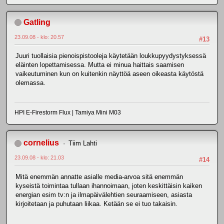
Gatling
23.09.08 - klo: 20.57
#13
Juuri tuollaisia pienoispistooleja käytetään loukkupyydystyksessä
eläinten lopettamisessa. Mutta ei minua haittais saamisen
vaikeutuminen kun on kuitenkin näyttöä aseen oikeasta käytöstä
olemassa.
HPI E-Firestorm Flux | Tamiya Mini M03
cornelius
Tiim Lahti
23.09.08 - klo: 21.03
#14
Mitä enemmän annatte asialle media-arvoa sitä enemmän
kyseistä toimintaa tullaan ihannoimaan, joten keskittäisin kaiken
energian esim tv:n ja ilmapäivälehtien seuraamiseen, asiasta
kirjoitetaan ja puhutaan liikaa. Ketään se ei tuo takaisin.