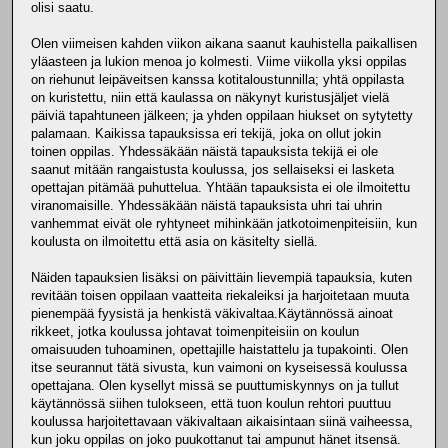
olisi saatu.
Olen viimeisen kahden viikon aikana saanut kauhistella paikallisen
yläasteen ja lukion menoa jo kolmesti. Viime viikolla yksi oppilas
on riehunut leipäveitsen kanssa kotitaloustunnilla; yhtä oppilasta
on kuristettu, niin että kaulassa on näkynyt kuristusjäljet vielä
päiviä tapahtuneen jälkeen; ja yhden oppilaan hiukset on sytytetty
palamaan. Kaikissa tapauksissa eri tekijä, joka on ollut jokin
toinen oppilas. Yhdessäkään näistä tapauksista tekijä ei ole
saanut mitään rangaistusta koulussa, jos sellaiseksi ei lasketa
opettajan pitämää puhuttelua. Yhtään tapauksista ei ole ilmoitettu
viranomaisille. Yhdessäkään näistä tapauksista uhri tai uhrin
vanhemmat eivät ole ryhtyneet mihinkään jatkotoimenpiteisiin, kun
koulusta on ilmoitettu että asia on käsitelty siellä.
Näiden tapauksien lisäksi on päivittäin lievempiä tapauksia, kuten
revitään toisen oppilaan vaatteita riekaleiksi ja harjoitetaan muuta
pienempää fyysistä ja henkistä väkivaltaa.Käytännössä ainoat
rikkeet, jotka koulussa johtavat toimenpiteisiin on koulun
omaisuuden tuhoaminen, opettajille haistattelu ja tupakointi. Olen
itse seurannut tätä sivusta, kun vaimoni on kyseisessä koulussa
opettajana. Olen kysellyt missä se puuttumiskynnys on ja tullut
käytännössä siihen tulokseen, että tuon koulun rehtori puuttuu
koulussa harjoitettavaan väkivaltaan aikaisintaan siinä vaiheessa,
kun joku oppilas on joko puukottanut tai ampunut hänet itsensä.