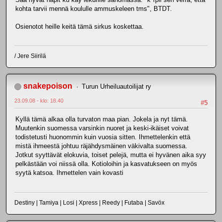
kohta tarvii mennä koululle ammuskeleen tms", BTDT.
Osienotot heille keitä tämä sirkus koskettaa.
/ Jere Siirilä
snakepoison
Turun Urheiluautoilijat ry
23.09.08 - klo: 18.40
#5
Kyllä tämä alkaa olla turvaton maa pian. Jokela ja nyt tämä.
Muutenkin suomessa varsinkin nuoret ja keski-ikäiset voivat
todistetusti huonommin kuin vuosia sitten. Ihmettelenkin että
mistä ihmeestä johtuu räjähdysmäinen väkivalta suomessa.
Jotkut syyttävät elokuvia, toiset pelejä, mutta ei hyvänen aika syy
pelkästään voi niissä olla. Kotioloihin ja kasvatukseen on myös
syytä katsoa. Ihmettelen vain kovasti
Destiny | Tamiya | Losi | Xpress | Reedy | Futaba | Savöx