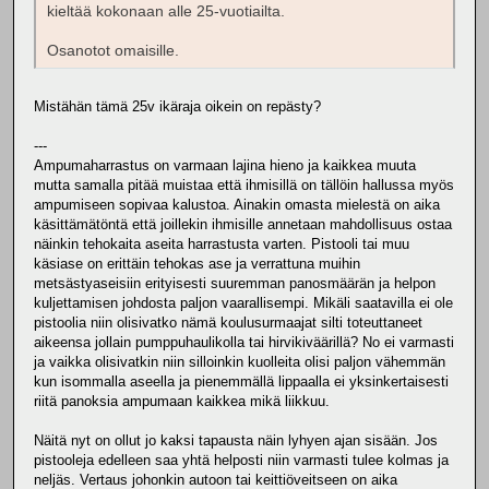
kieltää kokonaan alle 25-vuotiailta.
Osanotot omaisille.
Mistähän tämä 25v ikäraja oikein on repästy?
---
Ampumaharrastus on varmaan lajina hieno ja kaikkea muuta
mutta samalla pitää muistaa että ihmisillä on tällöin hallussa myös
ampumiseen sopivaa kalustoa. Ainakin omasta mielestä on aika
käsittämätöntä että joillekin ihmisille annetaan mahdollisuus ostaa
näinkin tehokaita aseita harrastusta varten. Pistooli tai muu
käsiase on erittäin tehokas ase ja verrattuna muihin
metsästyaseisiin erityisesti suuremman panosmäärän ja helpon
kuljettamisen johdosta paljon vaarallisempi. Mikäli saatavilla ei ole
pistoolia niin olisivatko nämä koulusurmaajat silti toteuttaneet
aikeensa jollain pumppuhaulikolla tai hirvikiväärillä? No ei varmasti
ja vaikka olisivatkin niin silloinkin kuolleita olisi paljon vähemmän
kun isommalla aseella ja pienemmällä lippaalla ei yksinkertaisesti
riitä panoksia ampumaan kaikkea mikä liikkuu.
Näitä nyt on ollut jo kaksi tapausta näin lyhyen ajan sisään. Jos
pistooleja edelleen saa yhtä helposti niin varmasti tulee kolmas ja
neljäs. Vertaus johonkin autoon tai keittiöveitseen on aika