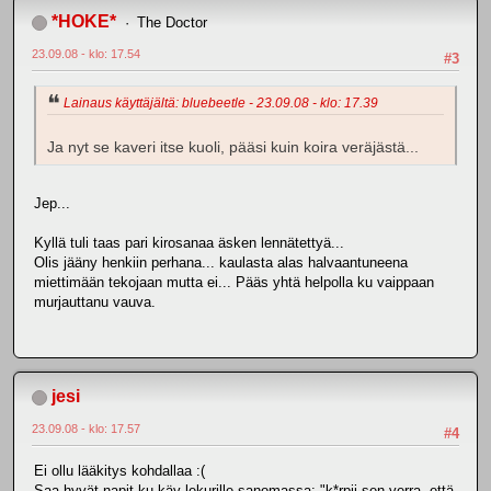
*HOKE*
The Doctor
23.09.08 - klo: 17.54
#3
Lainaus käyttäjältä: bluebeetle - 23.09.08 - klo: 17.39
Ja nyt se kaveri itse kuoli, pääsi kuin koira veräjästä...
Jep...
Kyllä tuli taas pari kirosanaa äsken lennätettyä...
Olis jääny henkiin perhana... kaulasta alas halvaantuneena
miettimään tekojaan mutta ei... Pääs yhtä helpolla ku vaippaan
murjauttanu vauva.
jesi
23.09.08 - klo: 17.57
#4
Ei ollu lääkitys kohdallaa :(
Saa hyvät napit ku käy lekurille sanomassa: "k*rpii sen verra, että