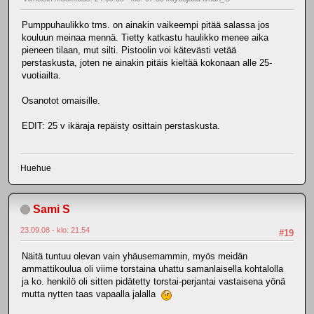
Pumppuhaulikko tms. on ainakin vaikeempi pitää salassa jos
kouluun meinaa mennä. Tietty katkastu haulikko menee aika
pieneen tilaan, mut silti. Pistoolin voi kätevästi vetää
perstaskusta, joten ne ainakin pitäis kieltää kokonaan alle 25-
vuotiailta.
Osanotot omaisille.
EDIT: 25 v ikäraja repäisty osittain perstaskusta.
Huehue
Sami S
23.09.08 - klo: 21.54
#19
Näitä tuntuu olevan vain yhäusemammin, myös meidän
ammattikoulua oli viime torstaina uhattu samanlaisella kohtalolla
ja ko. henkilö oli sitten pidätetty torstai-perjantai vastaisena yönä
mutta nytten taas vapaalla jalalla