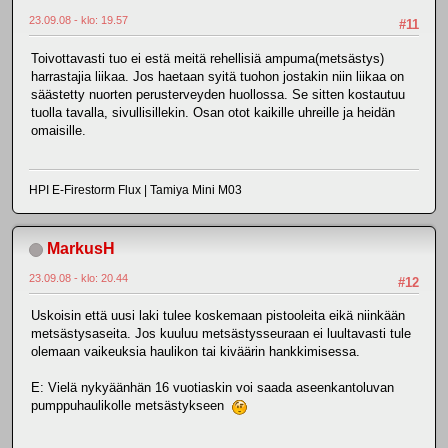
23.09.08 - klo: 19.57
#11
Toivottavasti tuo ei estä meitä rehellisiä ampuma(metsästys)
harrastajia liikaa. Jos haetaan syitä tuohon jostakin niin liikaa on
säästetty nuorten perusterveyden huollossa. Se sitten kostautuu
tuolla tavalla, sivullisillekin. Osan otot kaikille uhreille ja heidän
omaisille.
HPI E-Firestorm Flux | Tamiya Mini M03
MarkusH
23.09.08 - klo: 20.44
#12
Uskoisin että uusi laki tulee koskemaan pistooleita eikä niinkään
metsästysaseita. Jos kuuluu metsästysseuraan ei luultavasti tule
olemaan vaikeuksia haulikon tai kiväärin hankkimisessa.
E: Vielä nykyäänhän 16 vuotiaskin voi saada aseenkantoluvan
pumppuhaulikolle metsästykseen