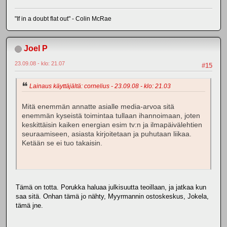
"If in a doubt flat out" - Colin McRae
Joel P
23.09.08 - klo: 21.07
#15
Lainaus käyttäjältä: cornelius - 23.09.08 - klo: 21.03
Mitä enemmän annatte asialle media-arvoa sitä
enemmän kyseistä toimintaa tullaan ihannoimaan, joten
keskittäisin kaiken energian esim tv:n ja ilmapäivälehtien
seuraamiseen, asiasta kirjoitetaan ja puhutaan liikaa.
Ketään se ei tuo takaisin.
Tämä on totta. Porukka haluaa julkisuutta teoillaan, ja jatkaa kun
saa sitä. Onhan tämä jo nähty, Myyrmannin ostoskeskus, Jokela,
tämä jne.