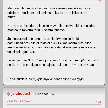
#24
Monta on ihmeellistä kohtaa tuossa aseen saannissa, ja sen
edelleen luvallisessa pitämisessä kuulustelun jälkeenkin....
mutta....
Kun ase on hankittu, niin eikö myyjä ihmetellyt niiden lippaiden
määrää ja tarvetta tarkkuusammunnassa.
Jos laukauksia on ammuttu useita kymmeniä (a 10
patruunaa/lipas) niin ei taida olla ollut aikaa ladata niitä siinä
ammunnan aikana, joten niitä on täytynyt olla useita mukana ja
valmiiksi täytettynä.
Luulisi jo myyjälläkin "kellojen soivan", toisaalta mitäpä vastuuta
heillä on, jos ostolupa on ostajalla mukana.... ihmettelen vaan....
Elä sie suotta huolehi, kyllä myö keksitään siihe hyvä syykii.
jerzirccar1
Fullspeed RC
24.09.08 - klo: 00.27
#25