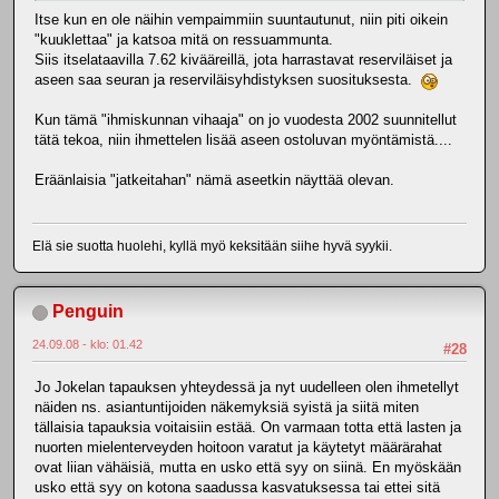
Itse kun en ole näihin vempaimmiin suuntautunut, niin piti oikein
"kuuklettaa" ja katsoa mitä on ressuammunta.
Siis itselataavilla 7.62 kivääreillä, jota harrastavat reserviläiset ja
aseen saa seuran ja reserviläisyhdistyksen suosituksesta.
Kun tämä "ihmiskunnan vihaaja" on jo vuodesta 2002 suunnitellut
tätä tekoa, niin ihmettelen lisää aseen ostoluvan myöntämistä....
Eräänlaisia "jatkeitahan" nämä aseetkin näyttää olevan.
Elä sie suotta huolehi, kyllä myö keksitään siihe hyvä syykii.
Penguin
24.09.08 - klo: 01.42
#28
Jo Jokelan tapauksen yhteydessä ja nyt uudelleen olen ihmetellyt
näiden ns. asiantuntijoiden näkemyksiä syistä ja siitä miten
tällaisia tapauksia voitaisiin estää. On varmaan totta että lasten ja
nuorten mielenterveyden hoitoon varatut ja käytetyt määrärahat
ovat liian vähäisiä, mutta en usko että syy on siinä. En myöskään
usko että syy on kotona saadussa kasvatuksessa tai ettei sitä