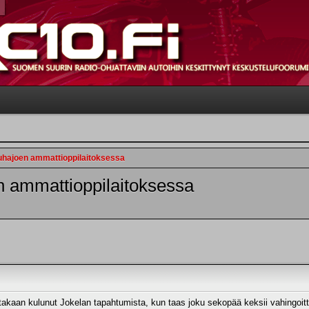
hajoen ammattioppilaitoksessa
 ammattioppilaitoksessa
takaan kulunut Jokelan tapahtumista, kun taas joku sekopää keksii vahingoitta