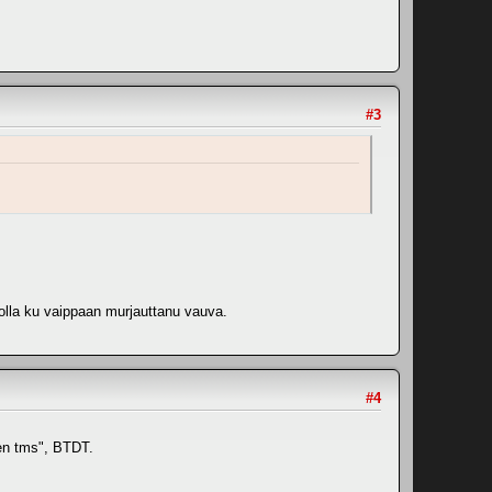
#3
polla ku vaippaan murjauttanu vauva.
#4
een tms", BTDT.