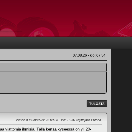
07.08.26 - klo: 07.54
TULOSTA
Viimeisin muokkaus
: 23.09.08 - klo: 15.36 käyttäjältä Futaba
a viattomia ihmisiä. Tällä kertaa kyseessä on yli 20-