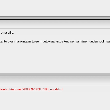
 omaisille.
ntoluvan hankintaan tulee muutoksia kiitos Auvisen ja hänen uuden idolinsa.
ltalehti.fi/uutiset/200809238315188_uu.shtml