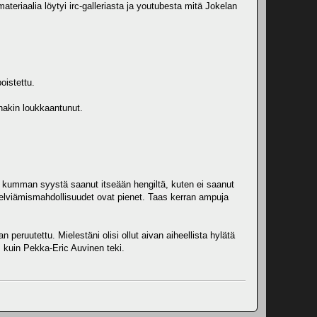
teriaalia löytyi irc-galleriasta ja youtubesta mitä Jokelan
oistettu.
inakin loukkaantunut.
in kumman syystä saanut itseään hengiltä, kuten ei saanut
selviämismahdollisuudet ovat pienet. Taas kerran ampuja
ruutettu. Mielestäni olisi ollut aivan aiheellista hylätä
, kuin Pekka-Eric Auvinen teki.