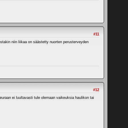
#11
ostakin niin liikaa on säästetty nuorten perusterveyden
#12
uraan ei luultavasti tule olemaan vaikeuksia haulikon tai