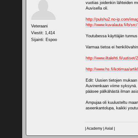
vuotias joidenkin lähteiden m
Auvisella oli.
http://pulshu2.no-ip.com/im
http://www.kuvalauta.fi/b/sr
Veteraani
Viestit: 1,414
Youtubessa käyttäjän tunnus
Sijainti: Espoo
Varmaa tietoa ei henkilövahin
http://www.iltalehti.fi/uutis
http://www.hs.fi/kotimaa/ar
Edit: Uusien tietojen mukaan 
Auvinenkaan viime syksynä. T
pääsee pälkähästä ilman asia
Ampujaa oli kuulusteltu maan
aseenkantolupa, kaikki youtub
| Academy | Axial |