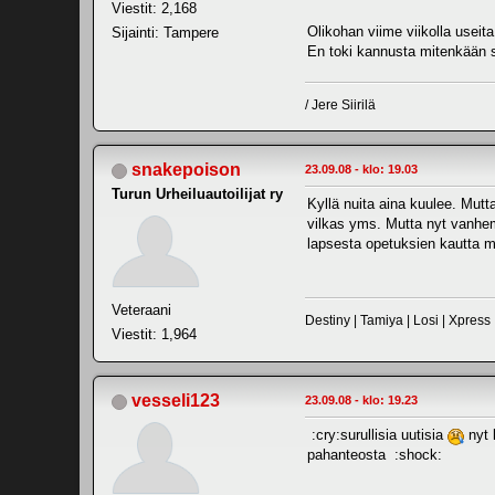
Viestit: 2,168
Olikohan viime viikolla useit
Sijainti: Tampere
En toki kannusta mitenkään s
/ Jere Siirilä
snakepoison
23.09.08 - klo: 19.03
Turun Urheiluautoilijat ry
Kyllä nuita aina kuulee. Mutt
vilkas yms. Mutta nyt vanhempa
lapsesta opetuksien kautta mi
Veteraani
Destiny | Tamiya | Losi | Xpress
Viestit: 1,964
vesseli123
23.09.08 - klo: 19.23
:cry:surullisia uutisia
nyt 
pahanteosta :shock: