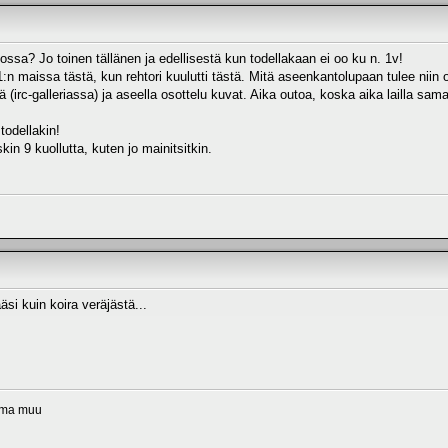
sa? Jo toinen tällänen ja edellisestä kun todellakaan ei oo ku n. 1v!
:n maissa tästä, kun rehtori kuulutti tästä. Mitä aseenkantolupaan tulee niin 
sä (irc-galleriassa) ja aseella osottelu kuvat. Aika outoa, koska aika lailla s
todellakin!
n 9 kuollutta, kuten jo mainitsitkin.
äsi kuin koira veräjästä...
tama muu