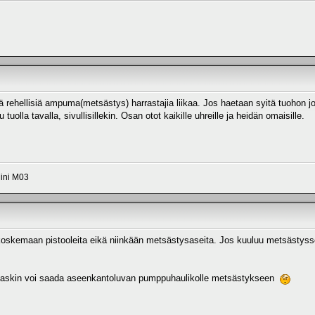
tä rehellisiä ampuma(metsästys) harrastajia liikaa. Jos haetaan syitä tuohon j
tuolla tavalla, sivullisillekin. Osan otot kaikille uhreille ja heidän omaisille.
Mini M03
 koskemaan pistooleita eikä niinkään metsästysaseita. Jos kuuluu metsästysse
tiaskin voi saada aseenkantoluvan pumppuhaulikolle metsästykseen