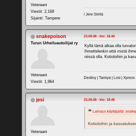
Veteraani
Viestit: 2,168
/ Jere Siirilä
Sijainti: Tampere
snakepoison
23.09.08 - klo: 18.40
Turun Urheiluautoilijat ry
Kyllä tämä alkaa olla turvato
Ihmettelenkin että mistä ihm
niissä olla. Kotioloihin ja k
Veteraani
Destiny | Tamiya | Losi | Xpress
Viestit: 1,964
jesi
23.09.08 - klo: 18.46
Lainaus käyttäjältä: snake
Kotioloihin ja kasvatuks
Veteraani