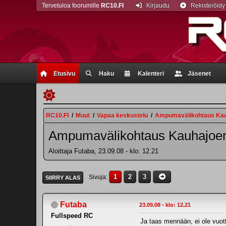
Tervetuloa foorumille
RC10.FI
Kirjaudu
Rekisteröidy
Etusivu
Haku
Kalenteri
Jäsenet
RC10.FI
/
Muut
/
Vapaa keskustelu
/
Ampumavälikohtaus Kau
Ampumavälikohtaus Kauhajoen
Aloittaja Futaba, 23.09.08 - klo: 12.21
1
2
3
Sivuja
SIIRRY ALAS
Futaba
23.09.08 - klo: 12.21
Fullspeed RC
Ja taas mennään, ei ole vuot