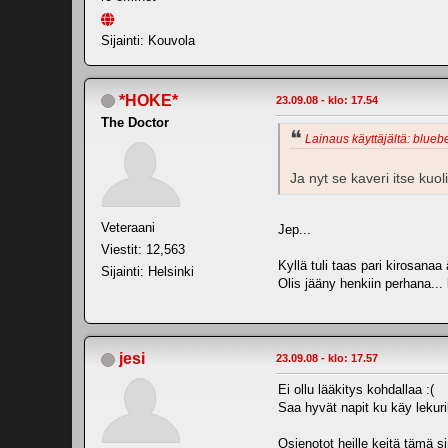
Sijainti: Kouvola
*HOKE*
23.09.08 - klo: 17.54
The Doctor
Lainaus käyttäjältä: bluebe
Ja nyt se kaveri itse kuoli
Veteraani
Jep...
Viestit: 12,563
Kyllä tuli taas pari kirosanaa
Sijainti: Helsinki
Olis jääny henkiin perhana..
jesi
23.09.08 - klo: 17.57
Ei ollu lääkitys kohdallaa :(
Saa hyvät napit ku käy lekur
Osienotot heille keitä tämä s