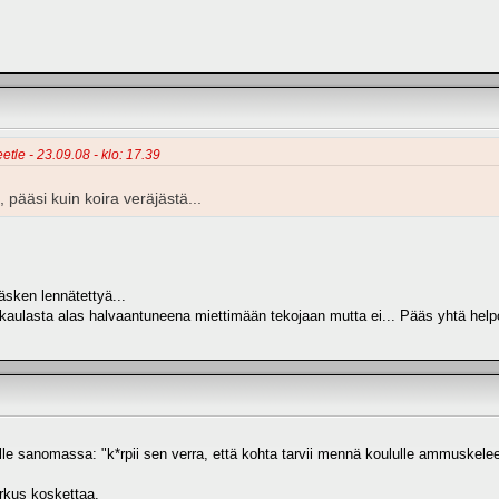
etle - 23.09.08 - klo: 17.39
, pääsi kuin koira veräjästä...
 äsken lennätettyä...
. kaulasta alas halvaantuneena miettimään tekojaan mutta ei... Pääs yhtä hel
ille sanomassa: "k*rpii sen verra, että kohta tarvii mennä koululle ammuskel
irkus koskettaa.