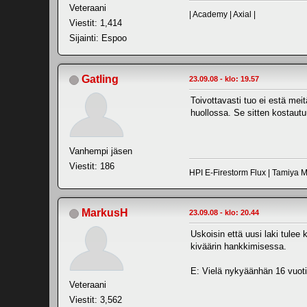
Veteraani
| Academy | Axial |
Viestit: 1,414
Sijainti: Espoo
Gatling
23.09.08 - klo: 19.57
Toivottavasti tuo ei estä mei
huollossa. Se sitten kostautuu 
Vanhempi jäsen
Viestit: 186
HPI E-Firestorm Flux | Tamiya 
MarkusH
23.09.08 - klo: 20.44
Uskoisin että uusi laki tulee
kiväärin hankkimisessa.
E: Vielä nykyäänhän 16 vuo
Veteraani
Viestit: 3,562