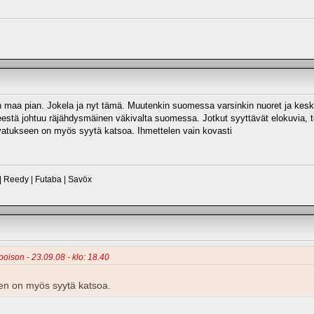
n maa pian. Jokela ja nyt tämä. Muutenkin suomessa varsinkin nuoret ja keski
eestä johtuu räjähdysmäinen väkivalta suomessa. Jotkut syyttävät elokuvia, t
asvatukseen on myös syytä katsoa. Ihmettelen vain kovasti
 | Reedy | Futaba | Savöx
poison - 23.09.08 - klo: 18.40
een on myös syytä katsoa.