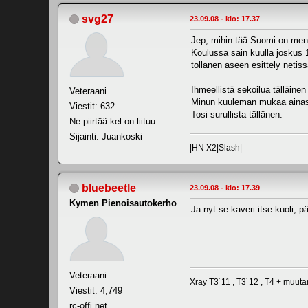
svg27
23.09.08 - klo: 17.37
Jep, mihin tää Suomi on menos
Koulussa sain kuulla joskus 1
tollanen aseen esittely netis
Ihmeellistä sekoilua tälläinen 
Veteraani
Minun kuuleman mukaa ainaski
Viestit: 632
Tosi surullista tällänen.
Ne piirtää kel on liituu
Sijainti: Juankoski
|HN X2|Slash|
bluebeetle
23.09.08 - klo: 17.39
Kymen Pienoisautokerho
Ja nyt se kaveri itse kuoli, pä
Veteraani
Xray T3´11 , T3´12 , T4 + muu
Viestit: 4,749
rc-offi.net