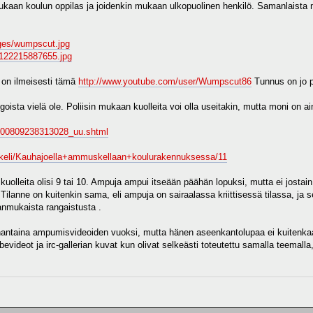
ukaan koulun oppilas ja joidenkin mukaan ulkopuolinen henkilö. Samanlaista ma
ages/wumpscut.jpg
c/122215887655.jpg
 on ilmeisesti tämä
http://www.youtube.com/user/Wumpscut86
Tunnus on jo p
goista vielä ole. Poliisin mukaan kuolleita voi olla useitakin, mutta moni on a
et/200809238313028_uu.shtml
tikkeli/Kauhajoella+ammuskellaan+koulurakennuksessa/11
kuolleita olisi 9 tai 10. Ampuja ampui itseään päähän lopuksi, mutta ei josta
ilanne on kuitenkin sama, eli ampuja on sairaalassa kriittisessä tilassa, ja 
nmukaista rangaistusta .
antaina ampumisvideoiden vuoksi, mutta hänen aseenkantolupaa ei kuitenkaan pe
evideot ja irc-gallerian kuvat kun olivat selkeästi toteutettu samalla teemalla