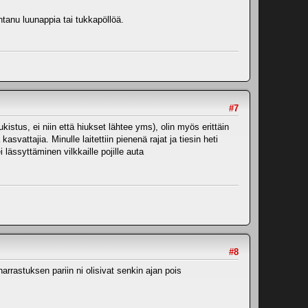
tanu luunappia tai tukkapöllöä.
#7
istus, ei niin että hiukset lähtee yms), olin myös erittäin
vattajia. Minulle laitettiin pienenä rajat ja tiesin heti
lässyttäminen vilkkaille pojille auta
#8
arrastuksen pariin ni olisivat senkin ajan pois