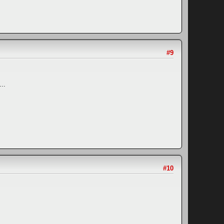
#9
..
#10