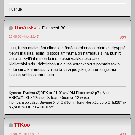
Huehue
TheArska
Fullspeed RC
23.09.08 - klo: 22.47
#23
Juu, turha mielestäni alkaa kieltämään kokonaan jotain asetyyppiä
tietyn ikäisiltä, esim. pistooli ammunta on harrastus siinä kuin rc
autoilu. Kyllä ihminen keinot keksii vaikka joku ase
kiellettäisiinkin. Nähtiinhän tuo siinä ostoskeskus pommissakin
ettei siinä kummoisia välineitä tarvi jos joku jolla on ongelmia
haluaa vahingoittaa muita.
Kyosho: Evolva(x2)REX pr-21r01wc/IDM Picco evo2 p7-r, V-one
RRR(x2)LRPz.12r spec3/Team Orion crf.12 wasp.
Hpi: Baja 5b cy26, Savage X STS d30m. Hong Nor X1crt pro SHpt28*m-
p6,plus muut 1/36-1/8 autot
TTKoo
24.09.08 - klo: 00.19