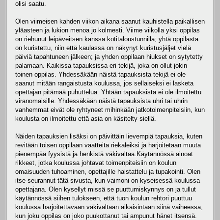
olisi saatu.
Olen viimeisen kahden viikon aikana saanut kauhistella paikallisen
yläasteen ja lukion menoa jo kolmesti. Viime viikolla yksi oppilas
on riehunut leipäveitsen kanssa kotitaloustunnilla; yhtä oppilasta
on kuristettu, niin että kaulassa on näkynyt kuristusjäljet vielä
päiviä tapahtuneen jälkeen; ja yhden oppilaan hiukset on sytytetty
palamaan. Kaikissa tapauksissa eri tekijä, joka on ollut jokin
toinen oppilas. Yhdessäkään näistä tapauksista tekijä ei ole
saanut mitään rangaistusta koulussa, jos sellaiseksi ei lasketa
opettajan pitämää puhuttelua. Yhtään tapauksista ei ole ilmoitettu
viranomaisille. Yhdessäkään näistä tapauksista uhri tai uhrin
vanhemmat eivät ole ryhtyneet mihinkään jatkotoimenpiteisiin, kun
koulusta on ilmoitettu että asia on käsitelty siellä.
Näiden tapauksien lisäksi on päivittäin lievempiä tapauksia, kuten
revitään toisen oppilaan vaatteita riekaleiksi ja harjoitetaan muuta
pienempää fyysistä ja henkistä väkivaltaa.Käytännössä ainoat
rikkeet, jotka koulussa johtavat toimenpiteisiin on koulun
omaisuuden tuhoaminen, opettajille haistattelu ja tupakointi. Olen
itse seurannut tätä sivusta, kun vaimoni on kyseisessä koulussa
opettajana. Olen kysellyt missä se puuttumiskynnys on ja tullut
käytännössä siihen tulokseen, että tuon koulun rehtori puuttuu
koulussa harjoitettavaan väkivaltaan aikaisintaan siinä vaiheessa,
kun joku oppilas on joko puukottanut tai ampunut hänet itsensä.