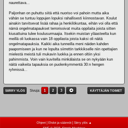
naurettava...
Paljonhan on puhuttu siitä että nuoriso voi pahoin mutta aika
vähän se tuntuu loppujen lopuksi rahallisesti kiinnostavan. Koulut
ainakin tarvitsevat lisää rahaa ja henkilökuntaa, eihän voi olla että
nämä ongelmatapaukset terrorisoivat muita oppilaita joista sitten
kiusattuina tulee koulusurmaajia. Itsekin muistan yläasteelta kun
meillä oli luokassa vain 18 oppilasta joista kaksi oli näitä
ongelmatapauksia. Kaikki aika tunneilla meni näiden kahden
paapomiseen ja kun ne lopulta siirrettin tarkkikselle niin opettajien
mielestä meistä tuli mukavin luokka ja ennen oltiin yksi
pahimmista. Voin vain kuvitella minkälaista se on nykyään kun
näitä vaikeita tapauksia on puolenkymmentä 30:n hengen
ryhmissä...
1
2
3
Sivuja
SIIRRY YLÖS
KÄYTTÄJÄN TOIMET
|
|
Ohjeet
Ehdot ja säännöt
Siirry ylös ▲
,
SMF © 2023
Simple Machines