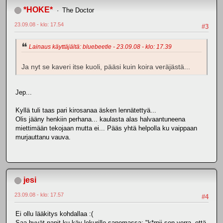
*HOKE*
The Doctor
23.09.08 - klo: 17.54
#3
Lainaus käyttäjältä: bluebeetle - 23.09.08 - klo: 17.39
Ja nyt se kaveri itse kuoli, pääsi kuin koira veräjästä...
Jep...
Kyllä tuli taas pari kirosanaa äsken lennätettyä...
Olis jääny henkiin perhana... kaulasta alas halvaantuneena
miettimään tekojaan mutta ei... Pääs yhtä helpolla ku vaippaan
murjauttanu vauva.
jesi
23.09.08 - klo: 17.57
#4
Ei ollu lääkitys kohdallaa :(
Saa hyvät napit ku käy lekurille sanomassa: "k*rpii sen verra, että