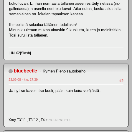
koko luvan. Ei ihan normaalia tollanen aseen esittely netissä (irc-
galleriassa) ja aseella osottelu kuvat. Aika outoa, koska aika lailla
samanlainen on Jokelan tapauksen kanssa.
Ihmeellistä sekoilua tälläinen todellakin!
Minun kuuleman mukaa ainaskin 9 kuollutta, kuten jo mainitsitkin.
Tosi surullista tällänen.
|HN X2|Slash|
bluebeetle
Kymen Pienoisautokerho
23.09.08 - klo: 17.39
#2
Ja nyt se kaveri itse kuoli, pääsi kuin koira veräjästä...
Xray T3´11 , T3´12 , T4 + muutama muu