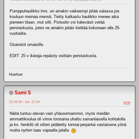
Pumppuhaulikko tms. on ainakin vaikeempi pitää salassa jos
kouluun meinaa mennä. Tietty katkastu haulikko menee aika
pieneen tilaan, mut silti. Pistoolin voi kätevästi vetää
perstaskusta, joten ne ainakin pitäis kieltää kokonaan alle 25-
vuotiailta.
Osanotot omaisille.
EDIT: 25 v ikäraja repäisty osittain perstaskusta.
Huehue
Sami S
23.09.08 - klo: 21.54
#19
Näitä tuntuu olevan vain yhäusemammin, myös meidän
ammattikoulua oli viime torstaina uhattu samanlaisella kohtalolla
ja ko. henkilö oli sitten pidätetty torstai-perjantai vastaisena yönä
mutta nytten taas vapaalla jalalla