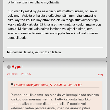
Silloin se tosin voi olla jo myöhäistä.
Kun olen kysellyt syytä asioihin puuttumattomuuteen, on sekin
selvinnyt. Asioita ei haluta viedä eteenpäin mm. viranomaisille
eikä käyttää koulun käytettävissä olevia rangaistusvaihtoehtoja,
koska näistä kaikista jää kirjalliset merkinnät ja koulun maine voisi
kärsiä. Mielestäni vain sairas ihminen voi ajatella siten, että
koulun maine on tärkeämpää kuin oppilaillekin kuuluvat ihmisen
perusoikeudet.
RC-hommat tauolla, kalusto tosin tallella.
Hyper
24.09.08 - klo: 07.37
#29
Lainaus käyttäjältä: Ilmari_S - 23.09.08 - klo: 21.09
Pumppuhaulikko tms. on ainakin vaikeempi pitää salassa
jos kouluun meinaa mennä. Tietty katkastu haulikko
menee aika pieneen tilaan, mut silti. Pistoolin voi
kätevästi vetää perstaskusta, joten ne ainakin pitäis