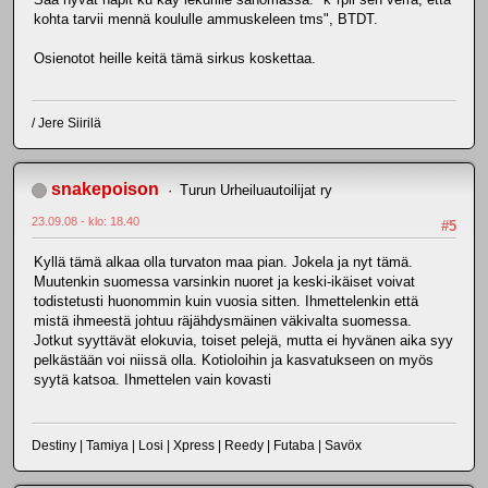
kohta tarvii mennä koululle ammuskeleen tms", BTDT.
Osienotot heille keitä tämä sirkus koskettaa.
/ Jere Siirilä
snakepoison
Turun Urheiluautoilijat ry
23.09.08 - klo: 18.40
#5
Kyllä tämä alkaa olla turvaton maa pian. Jokela ja nyt tämä.
Muutenkin suomessa varsinkin nuoret ja keski-ikäiset voivat
todistetusti huonommin kuin vuosia sitten. Ihmettelenkin että
mistä ihmeestä johtuu räjähdysmäinen väkivalta suomessa.
Jotkut syyttävät elokuvia, toiset pelejä, mutta ei hyvänen aika syy
pelkästään voi niissä olla. Kotioloihin ja kasvatukseen on myös
syytä katsoa. Ihmettelen vain kovasti
Destiny | Tamiya | Losi | Xpress | Reedy | Futaba | Savöx