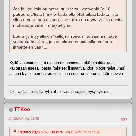
Jos laukauksia on ammuttu useita kymmeniä (a 10
patruunaa/lipas) niin ei taida olla ollut aikaa ladata niitä
siinä ammunnan aikana, joten niitä on täytynyt olla useita
mukana ja valmiiksi täytettynä.
Luulisi jo myyjälläkin "kellojen soivan", toisaalta mitäpä
vastuuta heillä on, jos ostolupa on ostajalla mukana....
ihmettelen vaan....
Kyllähän esimerkiksi ressuammunnassa sekä practicalissa
käytetään useaa lipasta (taktiset lippaanvaihdot, pitkät radat yms)
ja juuri kyseiseen harrastuslajiinhan surma-ase on erittäin sopiva.
Joku vastaus minulla kyllä oli, se vain ei sopinut kysymykseen.
TTKoo
24.09.08 - klo: 01.09
#27
Lainaus käyttäjältä: Breweri - 24.09.08 - klo: 00.37