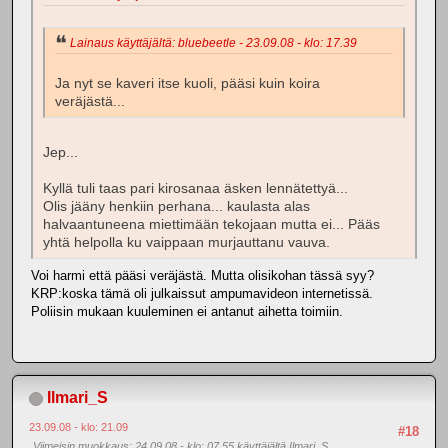
Lainaus käyttäjältä: bluebeetle - 23.09.08 - klo: 17.39
Ja nyt se kaveri itse kuoli, pääsi kuin koira
veräjästä...
Jep...
Kyllä tuli taas pari kirosanaa äsken lennätettyä...
Olis jääny henkiin perhana... kaulasta alas
halvaantuneena miettimään tekojaan mutta ei... Pääs
yhtä helpolla ku vaippaan murjauttanu vauva.
Voi harmi että pääsi veräjästä. Mutta olisikohan tässä syy?
KRP:koska tämä oli julkaissut ampumavideon internetissä.
Poliisin mukaan kuuleminen ei antanut aihetta toimiin.
Ilmari_S
23.09.08 - klo: 21.09
#18
Viimeisin muokkaus
: 24.09.08 - klo: 07.55 käyttäjältä Ilmari_S