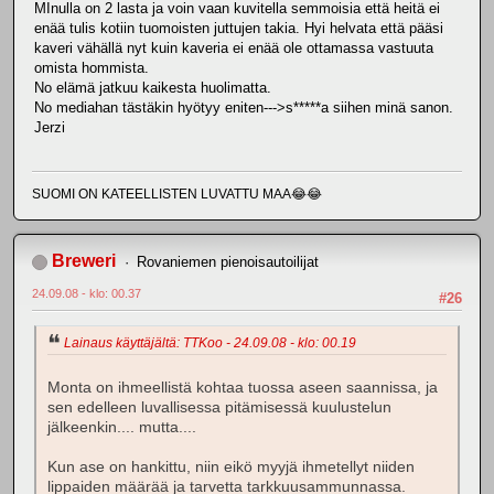
MInulla on 2 lasta ja voin vaan kuvitella semmoisia että heitä ei
enää tulis kotiin tuomoisten juttujen takia. Hyi helvata että pääsi
kaveri vähällä nyt kuin kaveria ei enää ole ottamassa vastuuta
omista hommista.
No elämä jatkuu kaikesta huolimatta.
No mediahan tästäkin hyötyy eniten--->s*****a siihen minä sanon.
Jerzi
SUOMI ON KATEELLISTEN LUVATTU MAA😂😂
Breweri
Rovaniemen pienoisautoilijat
24.09.08 - klo: 00.37
#26
Lainaus käyttäjältä: TTKoo - 24.09.08 - klo: 00.19
Monta on ihmeellistä kohtaa tuossa aseen saannissa, ja
sen edelleen luvallisessa pitämisessä kuulustelun
jälkeenkin.... mutta....
Kun ase on hankittu, niin eikö myyjä ihmetellyt niiden
lippaiden määrää ja tarvetta tarkkuusammunnassa.