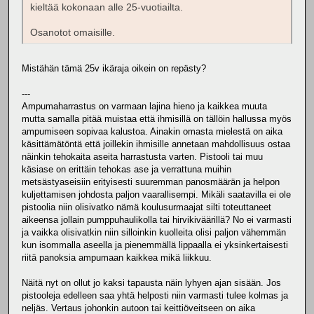
kieltää kokonaan alle 25-vuotiailta.
Osanotot omaisille.
Mistähän tämä 25v ikäraja oikein on repästy?
---
Ampumaharrastus on varmaan lajina hieno ja kaikkea muuta
mutta samalla pitää muistaa että ihmisillä on tällöin hallussa myös
ampumiseen sopivaa kalustoa. Ainakin omasta mielestä on aika
käsittämätöntä että joillekin ihmisille annetaan mahdollisuus ostaa
näinkin tehokaita aseita harrastusta varten. Pistooli tai muu
käsiase on erittäin tehokas ase ja verrattuna muihin
metsästyaseisiin erityisesti suuremman panosmäärän ja helpon
kuljettamisen johdosta paljon vaarallisempi. Mikäli saatavilla ei ole
pistoolia niin olisivatko nämä koulusurmaajat silti toteuttaneet
aikeensa jollain pumppuhaulikolla tai hirvikiväärillä? No ei varmasti
ja vaikka olisivatkin niin silloinkin kuolleita olisi paljon vähemmän
kun isommalla aseella ja pienemmällä lippaalla ei yksinkertaisesti
riitä panoksia ampumaan kaikkea mikä liikkuu.
Näitä nyt on ollut jo kaksi tapausta näin lyhyen ajan sisään. Jos
pistooleja edelleen saa yhtä helposti niin varmasti tulee kolmas ja
neljäs. Vertaus johonkin autoon tai keittiöveitseen on aika