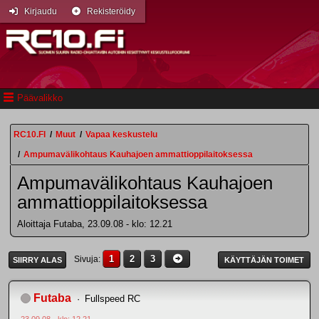
Kirjaudu
Rekisteröidy
Päävalikko
RC10.FI
/
Muut
/
Vapaa keskustelu
/
Ampumavälikohtaus Kauhajoen ammattioppilaitoksessa
Ampumavälikohtaus Kauhajoen
ammattioppilaitoksessa
Aloittaja Futaba, 23.09.08 - klo: 12.21
1
2
3
Sivuja
SIIRRY ALAS
KÄYTTÄJÄN TOIMET
Futaba
Fullspeed RC
23.09.08 - klo: 12.21