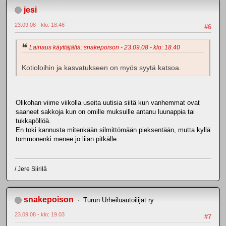
jesi
23.09.08 - klo: 18.46
#6
Lainaus käyttäjältä: snakepoison - 23.09.08 - klo: 18.40
Kotioloihin ja kasvatukseen on myös syytä katsoa.
Olikohan viime viikolla useita uutisia siitä kun vanhemmat ovat
saaneet sakkoja kun on omille muksuille antanu luunappia tai
tukkapöllöä.
En toki kannusta mitenkään silmittömään pieksentään, mutta kyllä
tommonenki menee jo liian pitkälle.
/ Jere Siirilä
snakepoison
Turun Urheiluautoilijat ry
23.09.08 - klo: 19.03
#7