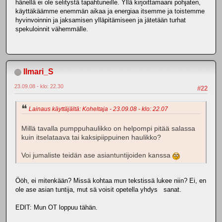
hänellä ei ole selitystä tapahtuneille. Yllä kirjoittamaani pohjaten,
käyttäkäämme enemmän aikaa ja energiaa itsemme ja toistemme
hyvinvoinnin ja jaksamisen ylläpitämiseen ja jätetään turhat
spekuloinnit vähemmälle.
Ilmari_S
23.09.08 - klo: 22.30
#22
Lainaus käyttäjältä: Koheltaja - 23.09.08 - klo: 22.07
Millä tavalla pumppuhaulikko on helpompi pitää salassa
kuin itselataava tai kaksipiippuinen haulikko?
Voi jumaliste teidän ase asiantuntijoiden kanssa
Ööh, ei mitenkään? Missä kohtaa mun tekstissä lukee niin? Ei, en
ole ase asian tuntija, mut sä voisit opetella yhdys sanat.
EDIT: Mun OT loppuu tähän.