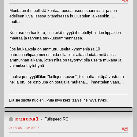
#24
Monta on ihmeellistä kohtaa tuossa aseen saannissa, ja sen
edelleen luvallisessa pitämisessä kuulustelun jälkeenkin....
mutta....
Kun ase on hankittu, niin eikö myyjä ihmetellyt niiden lippaiden
määrää ja tarvetta tarkkuusammunnassa.
Jos laukauksia on ammuttu useita kymmeniä (a 10
patruunaa/lipas) niin ei taida olla ollut aikaa ladata niitä siinä
ammunnan aikana, joten niitä on täytynyt olla useita mukana ja
valmiiksi täytettynä.
Luulisi jo myyjälläkin "kellojen soivan", toisaalta mitäpä vastuuta
heillä on, jos ostolupa on ostajalla mukana.... ihmettelen vaan....
Elä sie suotta huolehi, kyllä myö keksitään siihe hyvä syykii.
jerzirccar1
Fullspeed RC
24.09.08 - klo: 00.27
#25