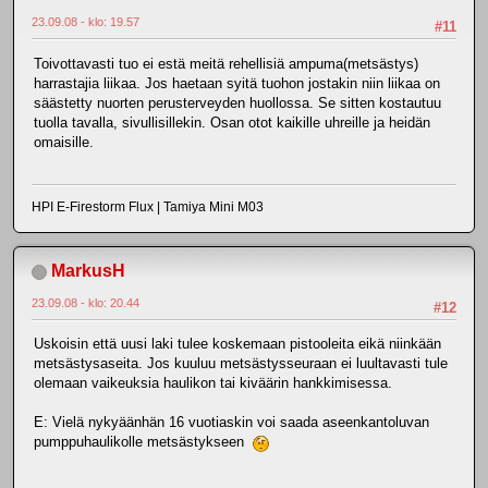
23.09.08 - klo: 19.57
#11
Toivottavasti tuo ei estä meitä rehellisiä ampuma(metsästys)
harrastajia liikaa. Jos haetaan syitä tuohon jostakin niin liikaa on
säästetty nuorten perusterveyden huollossa. Se sitten kostautuu
tuolla tavalla, sivullisillekin. Osan otot kaikille uhreille ja heidän
omaisille.
HPI E-Firestorm Flux | Tamiya Mini M03
MarkusH
23.09.08 - klo: 20.44
#12
Uskoisin että uusi laki tulee koskemaan pistooleita eikä niinkään
metsästysaseita. Jos kuuluu metsästysseuraan ei luultavasti tule
olemaan vaikeuksia haulikon tai kiväärin hankkimisessa.
E: Vielä nykyäänhän 16 vuotiaskin voi saada aseenkantoluvan
pumppuhaulikolle metsästykseen