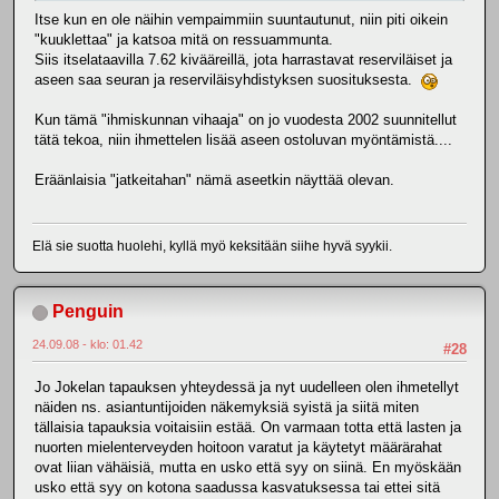
Itse kun en ole näihin vempaimmiin suuntautunut, niin piti oikein
"kuuklettaa" ja katsoa mitä on ressuammunta.
Siis itselataavilla 7.62 kivääreillä, jota harrastavat reserviläiset ja
aseen saa seuran ja reserviläisyhdistyksen suosituksesta.
Kun tämä "ihmiskunnan vihaaja" on jo vuodesta 2002 suunnitellut
tätä tekoa, niin ihmettelen lisää aseen ostoluvan myöntämistä....
Eräänlaisia "jatkeitahan" nämä aseetkin näyttää olevan.
Elä sie suotta huolehi, kyllä myö keksitään siihe hyvä syykii.
Penguin
24.09.08 - klo: 01.42
#28
Jo Jokelan tapauksen yhteydessä ja nyt uudelleen olen ihmetellyt
näiden ns. asiantuntijoiden näkemyksiä syistä ja siitä miten
tällaisia tapauksia voitaisiin estää. On varmaan totta että lasten ja
nuorten mielenterveyden hoitoon varatut ja käytetyt määrärahat
ovat liian vähäisiä, mutta en usko että syy on siinä. En myöskään
usko että syy on kotona saadussa kasvatuksessa tai ettei sitä