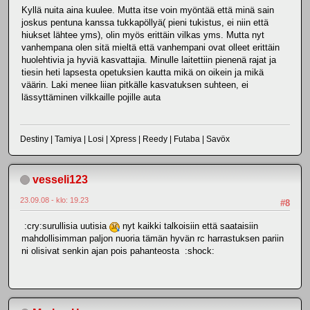
Kyllä nuita aina kuulee. Mutta itse voin myöntää että minä sain
joskus pentuna kanssa tukkapöllyä( pieni tukistus, ei niin että
hiukset lähtee yms), olin myös erittäin vilkas yms. Mutta nyt
vanhempana olen sitä mieltä että vanhempani ovat olleet erittäin
huolehtivia ja hyviä kasvattajia. Minulle laitettiin pienenä rajat ja
tiesin heti lapsesta opetuksien kautta mikä on oikein ja mikä
väärin. Laki menee liian pitkälle kasvatuksen suhteen, ei
lässyttäminen vilkkaille pojille auta
Destiny | Tamiya | Losi | Xpress | Reedy | Futaba | Savöx
vesseli123
23.09.08 - klo: 19.23
#8
:cry:surullisia uutisia
nyt kaikki talkoisiin että saataisiin
mahdollisimman paljon nuoria tämän hyvän rc harrastuksen pariin
ni olisivat senkin ajan pois pahanteosta :shock: