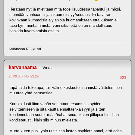
Herätään nyt ja mietitään mitä todellisuudessa tapahtui ja miksi,
mennään vanhaan linjahakuun eli syy/seuraus. Ei tarvitse
kovinkaan kummoisia älylahjoja huomatakseen että kukaan ei
tapa kymmentä ihmistä, vain siksi että on on mahdollisuus
hankkia luvanvaraisia aseita.
Kylätason RC-kuski.
karvanaama
Vieras
23.09.08 - klo: 22.29
#21
Eipä taida tekotapa, tai -väline keskustelu ja niistä väitteleminen
muuttaa yhtä perusasiaa.
Karrikoidusti liian vähän satsataan resursseja syiden
selvittämiseen ja sitä kautta ennaltaehkäisyyn ja sitten
kohdennetaan suuret määrärahat seurauksien jälkipuintiin, liian
kohdistetusti. Näin siis minun mielestä.
Mutta kuten puoli ysin uutisissa lasten psykiatri sanoi, että edes