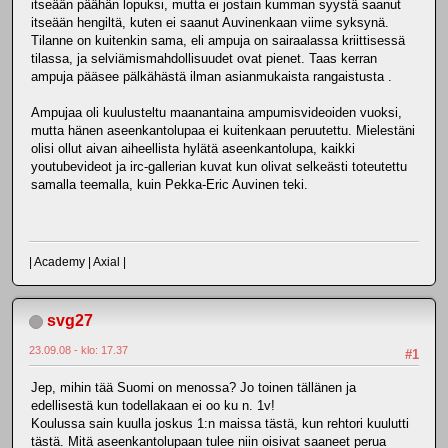
itseään päähän lopuksi, mutta ei jostain kumman syystä saanut
itseään hengiltä, kuten ei saanut Auvinenkaan viime syksynä.
Tilanne on kuitenkin sama, eli ampuja on sairaalassa kriittisessä
tilassa, ja selviämismahdollisuudet ovat pienet. Taas kerran
ampuja pääsee pälkähästä ilman asianmukaista rangaistusta .
Ampujaa oli kuulusteltu maanantaina ampumisvideoiden vuoksi,
mutta hänen aseenkantolupaa ei kuitenkaan peruutettu. Mielestäni
olisi ollut aivan aiheellista hylätä aseenkantolupa, kaikki
youtubevideot ja irc-gallerian kuvat kun olivat selkeästi toteutettu
samalla teemalla, kuin Pekka-Eric Auvinen teki.
| Academy | Axial |
svg27
23.09.08 - klo: 17.37
#1
Jep, mihin tää Suomi on menossa? Jo toinen tällänen ja
edellisestä kun todellakaan ei oo ku n. 1v!
Koulussa sain kuulla joskus 1:n maissa tästä, kun rehtori kuulutti
tästä. Mitä aseenkantolupaan tulee niin oisivat saaneet perua