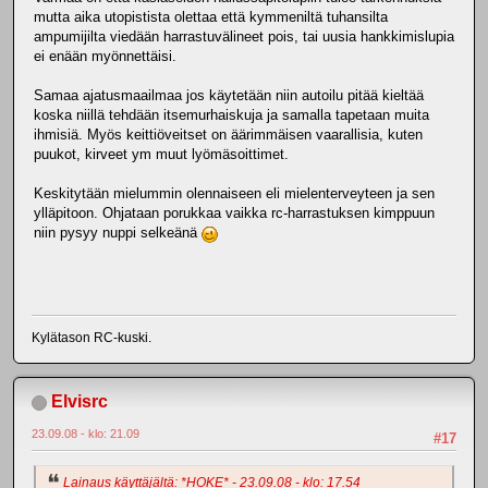
mutta aika utopistista olettaa että kymmeniltä tuhansilta
ampumijilta viedään harrastuvälineet pois, tai uusia hankkimislupia
ei enään myönnettäisi.
Samaa ajatusmaailmaa jos käytetään niin autoilu pitää kieltää
koska niillä tehdään itsemurhaiskuja ja samalla tapetaan muita
ihmisiä. Myös keittiöveitset on äärimmäisen vaarallisia, kuten
puukot, kirveet ym muut lyömäsoittimet.
Keskitytään mielummin olennaiseen eli mielenterveyteen ja sen
ylläpitoon. Ohjataan porukkaa vaikka rc-harrastuksen kimppuun
niin pysyy nuppi selkeänä
Kylätason RC-kuski.
Elvisrc
23.09.08 - klo: 21.09
#17
Lainaus käyttäjältä: *HOKE* - 23.09.08 - klo: 17.54