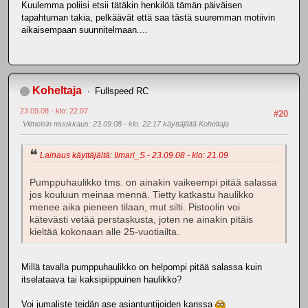
Kuulemma poliisi etsii tätäkin henkilöä tämän päiväisen
tapahtuman takia, pelkäävät että saa tästä suuremman motiivin
aikaisempaan suunnitelmaan....
Koheltaja
Fullspeed RC
23.09.08 - klo: 22.07
#20
Viimeisin muokkaus
: 23.09.08 - klo: 22.17 käyttäjältä Koheltaja
Lainaus käyttäjältä: Ilmari_S - 23.09.08 - klo: 21.09
Pumppuhaulikko tms. on ainakin vaikeempi pitää salassa
jos kouluun meinaa mennä. Tietty katkastu haulikko
menee aika pieneen tilaan, mut silti. Pistoolin voi
kätevästi vetää perstaskusta, joten ne ainakin pitäis
kieltää kokonaan alle 25-vuotiailta.
Millä tavalla pumppuhaulikko on helpompi pitää salassa kuin
itselataava tai kaksipiippuinen haulikko?
Voi jumaliste teidän ase asiantuntijoiden kanssa