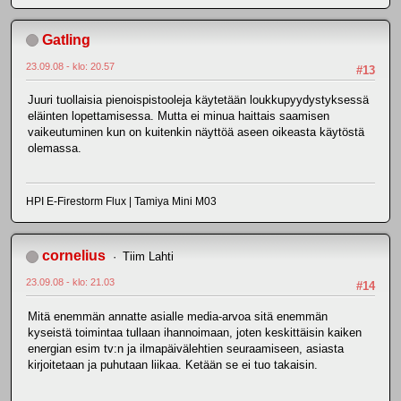
Gatling
23.09.08 - klo: 20.57
#13
Juuri tuollaisia pienoispistooleja käytetään loukkupyydystyksessä
eläinten lopettamisessa. Mutta ei minua haittais saamisen
vaikeutuminen kun on kuitenkin näyttöä aseen oikeasta käytöstä
olemassa.
HPI E-Firestorm Flux | Tamiya Mini M03
cornelius
Tiim Lahti
23.09.08 - klo: 21.03
#14
Mitä enemmän annatte asialle media-arvoa sitä enemmän
kyseistä toimintaa tullaan ihannoimaan, joten keskittäisin kaiken
energian esim tv:n ja ilmapäivälehtien seuraamiseen, asiasta
kirjoitetaan ja puhutaan liikaa. Ketään se ei tuo takaisin.