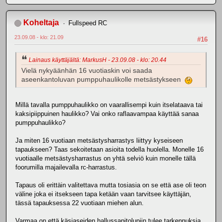
Koheltaja
Fullspeed RC
23.09.08 - klo: 21.09
#16
Lainaus käyttäjältä: MarkusH - 23.09.08 - klo: 20.44
Vielä nykyäänhän 16 vuotiaskin voi saada
aseenkantoluvan pumppuhaulikolle metsästykseen
Millä tavalla pumppuhaulikko on vaarallisempi kuin itselataava tai
kaksipiippuinen haulikko? Vai onko raflaavampaa käyttää sanaa
pumppuhaulikko?
Ja miten 16 vuotiaan metsästysharrastys liittyy kyseiseen
tapaukseen? Taas sekoitetaan asioita todella huolella. Monelle 16
vuotiaalle metsästysharrastus on yhtä selviö kuin monelle tällä
foorumilla majailevalla rc-harrastus.
Tapaus oli erittäin valitettava mutta tosiasia on se että ase oli teon
väline joka ei itsekseen tapa ketään vaan tarvitsee käyttäjän,
tässä tapauksessa 22 vuotiaan miehen alun.
Varmaa on että käsiaseiden hallussapitolupiin tulee tarkennuksia