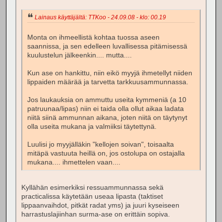
Lainaus käyttäjältä: TTKoo - 24.09.08 - klo: 00.19
Monta on ihmeellistä kohtaa tuossa aseen
saannissa, ja sen edelleen luvallisessa pitämisessä
kuulustelun jälkeenkin.... mutta....
Kun ase on hankittu, niin eikö myyjä ihmetellyt niiden
lippaiden määrää ja tarvetta tarkkuusammunnassa.
Jos laukauksia on ammuttu useita kymmeniä (a 10
patruunaa/lipas) niin ei taida olla ollut aikaa ladata
niitä siinä ammunnan aikana, joten niitä on täytynyt
olla useita mukana ja valmiiksi täytettynä.
Luulisi jo myyjälläkin "kellojen soivan", toisaalta
mitäpä vastuuta heillä on, jos ostolupa on ostajalla
mukana.... ihmettelen vaan....
Kyllähän esimerkiksi ressuammunnassa sekä
practicalissa käytetään useaa lipasta (taktiset
lippaanvaihdot, pitkät radat yms) ja juuri kyseiseen
harrastuslajiinhan surma-ase on erittäin sopiva.