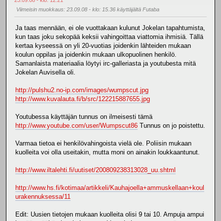
Viimeisin muokkaus
: 23.09.08 - klo: 15.36 käyttäjältä Futaba
Ja taas mennään, ei ole vuottakaan kulunut Jokelan tapahtumista,
kun taas joku sekopää keksii vahingoittaa viattomia ihmisiä. Tällä
kertaa kyseessä on yli 20-vuotias joidenkin lähteiden mukaan
koulun oppilas ja joidenkin mukaan ulkopuolinen henkilö.
Samanlaista materiaalia löytyi irc-galleriasta ja youtubesta mitä
Jokelan Auvisella oli.
http://pulshu2.no-ip.com/images/wumpscut.jpg
http://www.kuvalauta.fi/b/src/122215887655.jpg
Youtubessa käyttäjän tunnus on ilmeisesti tämä
http://www.youtube.com/user/Wumpscut86
Tunnus on jo poistettu.
Varmaa tietoa ei henkilövahingoista vielä ole. Poliisin mukaan
kuolleita voi olla useitakin, mutta moni on ainakin loukkaantunut.
http://www.iltalehti.fi/uutiset/200809238313028_uu.shtml
http://www.hs.fi/kotimaa/artikkeli/Kauhajoella+ammuskellaan+koul
urakennuksessa/11
Edit: Uusien tietojen mukaan kuolleita olisi 9 tai 10. Ampuja ampui