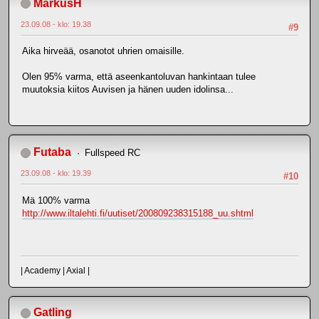
MarkusH
23.09.08 - klo: 19.38
#9
Aika hirveää, osanotot uhrien omaisille.
Olen 95% varma, että aseenkantoluvan hankintaan tulee
muutoksia kiitos Auvisen ja hänen uuden idolinsa...
Futaba
Fullspeed RC
23.09.08 - klo: 19.39
#10
Mä 100% varma
http://www.iltalehti.fi/uutiset/200809238315188_uu.shtml
| Academy | Axial |
Gatling