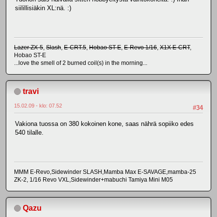
siilillisiäkin XL:nä. :)
Lazer ZX-5
,
Slash
,
E-CRT.5
,
Hobao ST-E
,
E-Revo 1/16
,
X1X E-CRT
,
Hobao ST-E
...love the smell of 2 burned coil(s) in the morning...
travi
15.02.09 - klo: 07.52
#34
Vakiona tuossa on 380 kokoinen kone, saas nährä sopiiko edes
540 tilalle.
MMM E-Revo,Sidewinder SLASH,Mamba Max E-SAVAGE,mamba-25
ZK-2, 1/16 Revo VXL,Sidewinder+mabuchi Tamiya Mini M05
Qazu