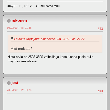
Xray T3´11 , T3´12 , T4 + muutama muu
rekonen
08.03.09 - klo: 21.38
#43
Lainaus käyttäjältä: bluebeetle - 08.03.09 - klo: 21.27
Mitä maksaa?
Hinta-arvio on 250$-350$ vaiheilla ja kesäkuussa pitäisi tulla
myyntiin jenkkilässä.
jesi
31.03.09 - klo: 04.25
#44