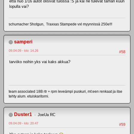
että nuo 1/16 autot olisivat tulossa :S ja kai ne tulevat tämän kuun
lopulla vai?
schumacher Shotgun, Traxxas Stampede vxl myynnissä 250e!!!
samperi
09.04.09 - klo: 14.26
#58
tarviiko noihin yks vai kaks akkua?
team associated 18B rtr + rpm leveämpi puskuri, mt:een renkaat ja itse
tehty alum. etuiskaritorni.
Duster1
JoeUa RC
09.04.09 - klo: 20.47
#59