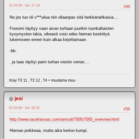
31.03.09 - klo: 17.18
#49
No jos tuo oli v***uilua niin ollaanpas sitä herkkänahkaisia....
Foorumi täyttyy vaan aivan turhaan juurikin tuonkaltaisten
kysymysten takia, oikeasti voisi edes hieman keskittyä
lukemiseen ennen kuin alkaa kirjoittamaan.
-bb-
..ja taas täyttyi parin turhan viestin verran....
Xray T3´11 , T3´12 , T4 + muutama muu
jesi
01.04.09 - klo: 06.32
#50
http://www.racetraxxas.com/amsoil/7005/7005_overview.html
Hieman poikkeaa, mutta aika kertoo kumpi.