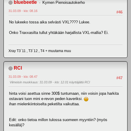
bluebeetle
Kymen Pienoisautokerho
31.03.09 - klo: 08.16
#46
No lukeeko tossa aika selvästi VXL???? Lukee.
Onko Traxxasilta tullut yhtäkään harjallista VXL-mallia? Ei.
Xray T3´11 , T3´12 , T4 + muutama muu
RCl
31.03.09 - klo: 08.47
#47
Viimeisin muokkaus
: 31.03.09 - klo: 12.01 käyttäjältä RCl
hinta voisi asettua sinne 300$ tuntumaan, niin voisin jopa harkita
ostavani tuon mini e-revon peden kaveriksi.
ihan mielenkiintoiselta peketilta vaikuttaa.
Edit: onko tietoa millon tulossa suomeen myyntiin? (myös
kesällä)?