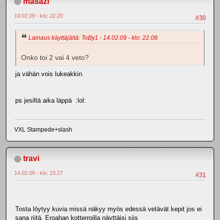
masazi
14.02.09 - klo: 22.20
#30
Lainaus käyttäjältä: ToBy1 - 14.02.09 - klo: 22.08
Onko toi 2 vai 4 veto?
ja vähän vois lukeakkin.
ps jesiltä aika läppä :lol:
VXL Stampede+slash
travi
14.02.09 - klo: 23.27
#31
Tosta löytyy kuvia missä näkyy myös edessä vetävät kepit jos ei
sana riitä. Eroahan kotterroilla näyttäisi siis