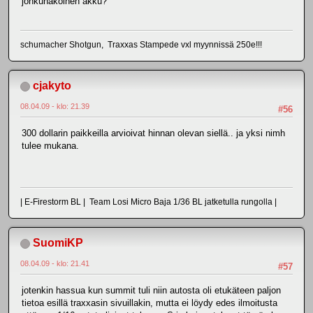
jonkunäköinen akku?
schumacher Shotgun, Traxxas Stampede vxl myynnissä 250e!!!
cjakyto
08.04.09 - klo: 21.39
#56
300 dollarin paikkeilla arvioivat hinnan olevan siellä.. ja yksi nimh
tulee mukana.
| E-Firestorm BL | Team Losi Micro Baja 1/36 BL jatketulla rungolla |
SuomiKP
08.04.09 - klo: 21.41
#57
jotenkin hassua kun summit tuli niin autosta oli etukäteen paljon
tietoa esillä traxxasin sivuillakin, mutta ei löydy edes ilmoitusta