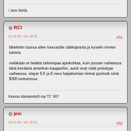
/ Jere Siirilä
RCl
01.04.09 - klo: 08.45
#51
lähettelin tuossa eilen traxxasille sähköposita ja kyselin minien
tulosta.
vieläkään ei tiedetä tarkempaa ajankohtaa, kuin jossain vaiheessa
tänä keväänä amerikan kauppoihin, autot ovat vielä prototype
vaiheessa, slayer EX ja E-revo harjattomien hinnat pyörivät siinä
$300 tuntumissa.
traxxas stampede|X-ray T2 `007
jesi
02.04.09 - klo: 20.51
#52