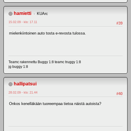
hamietti
KUArc
15.02.09 - klo: 17.11
#39
mielenkiintoinen auto tosta e-revosta tulossa.
Teamc rakennettu Buggy 1:8 teamc truggy 1:8
jg buggy 1:8
hallipatsui
28.02.09 - klo: 21.44
#40
Onkos kenelläkään tuoreempaa tietoa näistä autoista?