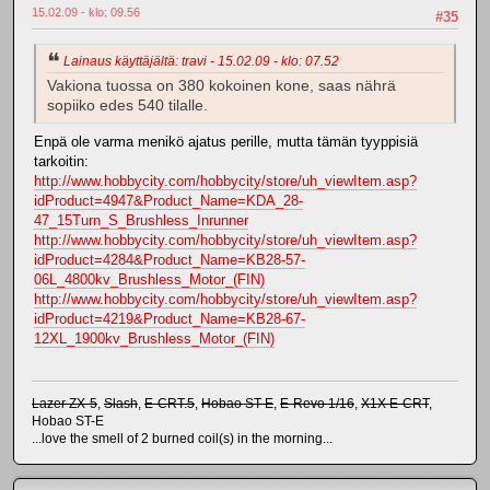
15.02.09 - klo: 09.56
#35
Lainaus käyttäjältä: travi - 15.02.09 - klo: 07.52
Vakiona tuossa on 380 kokoinen kone, saas nährä
sopiiko edes 540 tilalle.
Enpä ole varma menikö ajatus perille, mutta tämän tyyppisiä
tarkoitin:
http://www.hobbycity.com/hobbycity/store/uh_viewItem.asp?
idProduct=4947&Product_Name=KDA_28-
47_15Turn_S_Brushless_Inrunner
http://www.hobbycity.com/hobbycity/store/uh_viewItem.asp?
idProduct=4284&Product_Name=KB28-57-
06L_4800kv_Brushless_Motor_(FIN)
http://www.hobbycity.com/hobbycity/store/uh_viewItem.asp?
idProduct=4219&Product_Name=KB28-67-
12XL_1900kv_Brushless_Motor_(FIN)
Lazer ZX-5
,
Slash
,
E-CRT.5
,
Hobao ST-E
,
E-Revo 1/16
,
X1X E-CRT
,
Hobao ST-E
...love the smell of 2 burned coil(s) in the morning...