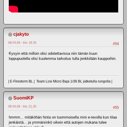
cjakyto
08.04.09 - klo: 18.30
#54
Kysyin että milloin olisi odotettavissa niin tämän kuun
loppupuolella olisi kuulemma tarkoitus tulla jenkkilään kauppoihin.
| E-Firestorm BL | Team Losi Micro Baja 1/36 BL jatketulla rungolla |
SuomiKP
08.04.09 - klo: 21.35
#55
hmmm... mitäköhän hinta on tuommoisella mini e-revolla kun tilaa
jenkäistä... ja ymmärsinkö oikein että autojen mukana tulee