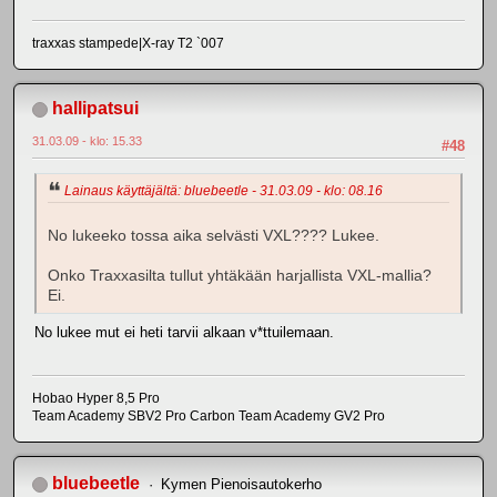
traxxas stampede|X-ray T2 `007
hallipatsui
31.03.09 - klo: 15.33
#48
Lainaus käyttäjältä: bluebeetle - 31.03.09 - klo: 08.16
No lukeeko tossa aika selvästi VXL???? Lukee.
Onko Traxxasilta tullut yhtäkään harjallista VXL-mallia?
Ei.
No lukee mut ei heti tarvii alkaan v*ttuilemaan.
Hobao Hyper 8,5 Pro
Team Academy SBV2 Pro Carbon Team Academy GV2 Pro
bluebeetle
Kymen Pienoisautokerho