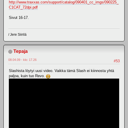
http://www.traxxas.com/support/catalog/090401_cc_imgs/090225_
C1CAT_72dpi.pdf
Sivut 16-17.
/ Jere Siirilä
Tepaja
08.04.09 - klo: 17.26
#53
Slashista löytyi uusi video. Vaikka tämä Slash ei kiinnosta yhtä
paljoa, kuin tuo Revo.