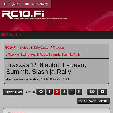
Kirjaudu
Rekisteröidy
Päävalikko
RC10.FI
/
Yleiset
/
Sähköautot
/
Traxxas
/
Traxxas 1/16 autot: E-Revo, Summit, Slash ja Rally
Traxxas 1/16 autot: E-Revo,
Summit, Slash ja Rally
Aloittaja RangerWalker, 18.10.08 - klo: 13.12
1
2
3
4
5
...
120
Sivuja
SIIRRY ALAS
KÄYTTÄJÄN TOIMET