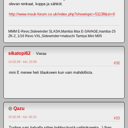
olevan renkaat, koppa ja sähköt.
http://www.msuk-forum.co.uk/index.php?showtopic=51138&st=0
MMM E-Revo,Sidewinder SLASH,Mamba Max E-SAVAGE,mamba-25
ZK-2, 1/16 Revo VXL,Sidewinder+mabuchi Tamiya Mini M05
sikatopi62
Vieras
14.02.09 - klo: 23.58
#32
mini E menee heti tilaukseen kun vain mahdollista.
Qazu
15.02.09 - klo: 00.31
#33
Tuohon sais halvalla sitten hobbycitystä vaihtokoneita. :) Ihan