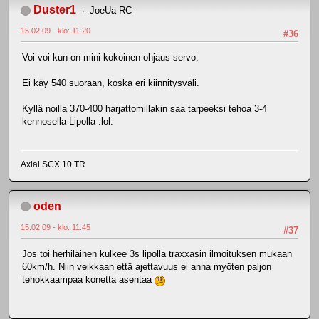
Duster1
JoeUa RC
15.02.09 - klo: 11.20
#36
Voi voi kun on mini kokoinen ohjaus-servo.
Ei käy 540 suoraan, koska eri kiinnitysväli.
Kyllä noilla 370-400 harjattomillakin saa tarpeeksi tehoa 3-4
kennosella Lipolla :lol:
Axial SCX 10 TR
oden
15.02.09 - klo: 11.45
#37
Jos toi herhiläinen kulkee 3s lipolla traxxasin ilmoituksen mukaan
60km/h. Niin veikkaan että ajettavuus ei anna myöten paljon
tehokkaampaa konetta asentaa