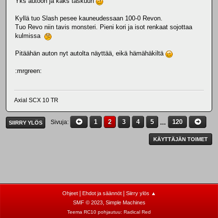
Yks autoon ja kaks taskuun
Kyllä tuo Slash pesee kauneudessaan 100-0 Revon.
Tuo Revo niin tavis monsteri. Pieni kori ja isot renkaat sojottaa
kulmissa
Pitäähän auton nyt autolta näyttää, eikä hämähäkiltä
:mrgreen:
Axial SCX 10 TR
1
2
3
4
5
...
120
Sivuja
SIIRRY YLÖS
KÄYTTÄJÄN TOIMET
|
|
Ohjeet
Ehdot ja säännöt
Siirry ylös ▲
,
SMF © 2023
Simple Machines
Teema RC10 pohjautuu:
Radical Red