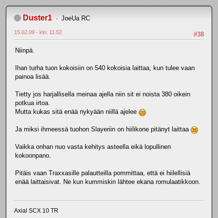
Duster1
JoeUa RC
15.02.09 - klo: 11.52
#38
Niinpä.
Ihan turha tuon kokoisiin on 540 kokoisia laittaa, kun tulee vaan
painoa lisää.
Tietty jos harjallisella meinaa ajella niin sit ei noista 380 oikein
potkua irtoa.
Mutta kukas sitä enää nykyään niillä ajelee
Ja miksi ihmeessä tuohon Slayeriin on hiilikone pitänyt laittaa
Vaikka onhan nuo vasta kehitys asteella eikä lopullinen
kokoonpano.
Pitäis vaan Traxxasille palautteilla pommittaa, että ei hiilellisiä
enää laittaisivat. Ne kun kummiskin lähtee ekana romulaatikkoon.
Axial SCX 10 TR