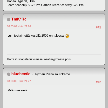
Hobao Hyper 8,5 Pro
Team Academy SBV2 Pro Carbon Team Academy GV2 Pro
TmK*Rc
08.03.09 - klo: 21.26
#41
Luin jostain että kesällä 2009 on tulossa.
Harrastus lopetettu viimeset osat myymässä pois.
bluebeetle
Kymen Pienoisautokerho
08.03.09 - klo: 21.27
#42
Mitä maksaa?