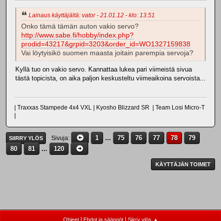
Lainaus käyttäjältä: vator - 21.01.12 - klo: 13.51
Onko tämä tämän auton vakio servo?
http://www.sabe.fi/hobby/index.php?
prodid=43217&grpid=3203&order_id=WO1327159838
Vai löytyisikö suomen maasta joitain parempia servoja?
Kyllä tuo on vakio servo. Kannattaa lukea pari viimeistä sivua
tästä topicista, on aika paljon keskusteltu viimeaikoina servoista...
| Traxxas Stampede 4x4 VXL | Kyosho Blizzard SR | Team Losi Micro-T
|
1
...
75
76
77
78
79
Sivuja
SIIRRY YLÖS
80
81
...
120
KÄYTTÄJÄN TOIMET
|
|
Ohjeet
Ehdot ja säännöt
Siirry ylös ▲