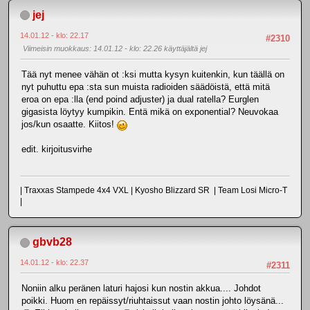
jej
14.01.12 - klo: 22.17
#2310
Viimeisin muokkaus
: 14.01.12 - klo: 22.26 käyttäjältä jej
Tää nyt menee vähän ot :ksi mutta kysyn kuitenkin, kun täällä on
nyt puhuttu epa :sta sun muista radioiden säädöistä, että mitä
eroa on epa :lla (end poind adjuster) ja dual ratella? Eurglen
gigasista löytyy kumpikin. Entä mikä on exponential? Neuvokaa
jos/kun osaatte. Kiitos!
edit. kirjoitusvirhe
| Traxxas Stampede 4x4 VXL | Kyosho Blizzard SR | Team Losi Micro-T
|
gbvb28
14.01.12 - klo: 22.37
#2311
Noniin alku peränen laturi hajosi kun nostin akkua.... Johdot
poikki. Huom en repäissyt/riuhtaissut vaan nostin johto löysänä...