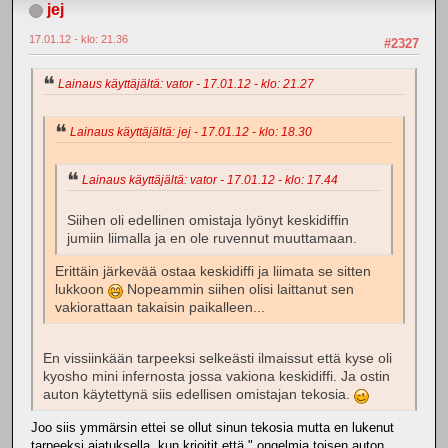
jej
17.01.12 - klo: 21.36
#2327
Lainaus käyttäjältä: vator - 17.01.12 - klo: 21.27
Lainaus käyttäjältä: jej - 17.01.12 - klo: 18.30
Lainaus käyttäjältä: vator - 17.01.12 - klo: 17.44
Siihen oli edellinen omistaja lyönyt keskidiffin
jumiin liimalla ja en ole ruvennut muuttamaan.
Erittäin järkevää ostaa keskidiffi ja liimata se sitten
lukkoon
Nopeammin siihen olisi laittanut sen
vakiorattaan takaisin paikalleen...
En vissiinkään tarpeeksi selkeästi ilmaissut että kyse oli
kyosho mini infernosta jossa vakiona keskidiffi. Ja ostin
auton käytettynä siis edellisen omistajan tekosia.
Joo siis ymmärsin ettei se ollut sinun tekosia mutta en lukenut
tarpeeksi ajatuksella, kun krjoitit että " ongelmia toisen auton