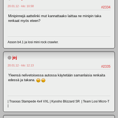
20.01.12 - klo: 10.58
#2334
Minipinnejä aattelinki mut kannattaako laittaa ne minipin taka
renkaat myös eteen?
Asson b4.1 ja losi mini rock crawler.
jej
20.01.12 - klo: 12.13
#2335
Yleensä nelivetoisessa autossa käytetään samanlaisia renkaita
edessä ja takana.
| Traxxas Stampede 4x4 VXL | Kyosho Blizzard SR | Team Losi Micro-T
|