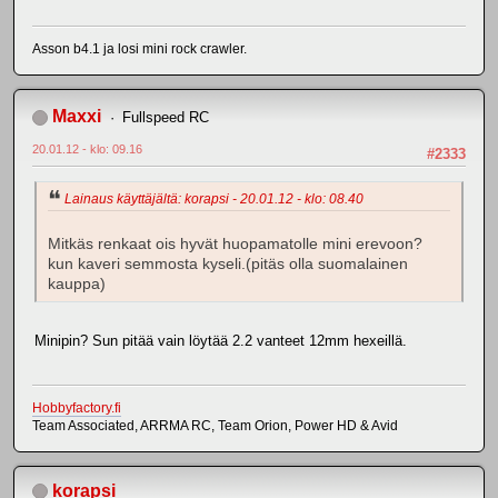
Asson b4.1 ja losi mini rock crawler.
Maxxi
Fullspeed RC
20.01.12 - klo: 09.16
#2333
Lainaus käyttäjältä: korapsi - 20.01.12 - klo: 08.40
Mitkäs renkaat ois hyvät huopamatolle mini erevoon?
kun kaveri semmosta kyseli.(pitäs olla suomalainen
kauppa)
Minipin? Sun pitää vain löytää 2.2 vanteet 12mm hexeillä.
Hobbyfactory.fi
Team Associated, ARRMA RC, Team Orion, Power HD & Avid
korapsi