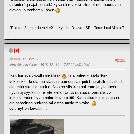
rattaiden" ja ajattelin että kyse oli revosta. Sori ot mut huomasin
olevani jo vanhempi jäsen
| Traxxas Stampede 4x4 VXL | Kyosho Blizzard SR | Team Losi Micro-T
|
jej
19.01.12 - klo: 17.31
#2328
Viimeisin muokkaus
: 19.01.12 - klo: 17.57 käyttäjältä jej
Ihan hauska kokeilu sinällään
, ja ei tainnut jäädä ihan
kokeiluksi, koska nuista saa juuri sopivat pidot auratulle pihalle. Ei
ole enää sitä luisuttelua. Nuo on siis kuumaliimaa ja yllättävän
hyvin pysyy kiinni, ei ole vielä irtoillut mistään. Samalla voi
kokeilla miten hyvin mikin kuvio pitää. Kannattaa kokeilla jos ei
aio nastoittaa renkaita tai ostaa uusia renkaita.
edit. nyt on kuvakin...