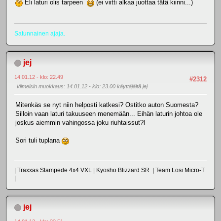
Eli laturi olis tarpeen
(ei viitti alkaa juottaa tätä kiinni...)
Satunnainen ajaja.
jej
14.01.12 - klo: 22.49
#2312
Viimeisin muokkaus
: 14.01.12 - klo: 23.00 käyttäjältä jej
Mitenkäs se nyt niin helposti katkesi? Ostitko auton Suomesta?
Silloin vaan laturi takuuseen menemään... Eihän laturin johtoa ole
joskus aiemmin vahingossa joku riuhtaissut?l
Sori tuli tuplana
| Traxxas Stampede 4x4 VXL | Kyosho Blizzard SR | Team Losi Micro-T
|
jej