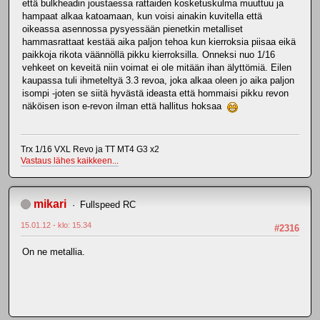
että bulkheadin joustaessa rattaiden kosketuskulma muuttuu ja
hampaat alkaa katoamaan, kun voisi ainakin kuvitella että
oikeassa asennossa pysyessään pienetkin metalliset
hammasrattaat kestää aika paljon tehoa kun kierroksia piisaa eikä
paikkoja rikota väännöllä pikku kierroksilla. Onneksi nuo 1/16
vehkeet on keveitä niin voimat ei ole mitään ihan älyttömiä. Eilen
kaupassa tuli ihmeteltyä 3.3 revoa, joka alkaa oleen jo aika paljon
isompi -joten se siitä hyvästä ideasta että hommaisi pikku revon
näköisen ison e-revon ilman että hallitus hoksaa
Trx 1/16 VXL Revo ja TT MT4 G3 x2
Vastaus lähes kaikkeen...
mikari
Fullspeed RC
15.01.12 - klo: 15.34
#2316
On ne metallia.