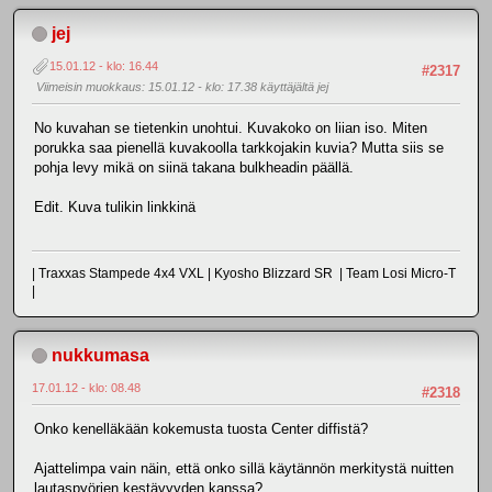
jej
15.01.12 - klo: 16.44
#2317
Viimeisin muokkaus
: 15.01.12 - klo: 17.38 käyttäjältä jej
No kuvahan se tietenkin unohtui. Kuvakoko on liian iso. Miten
porukka saa pienellä kuvakoolla tarkkojakin kuvia? Mutta siis se
pohja levy mikä on siinä takana bulkheadin päällä.
Edit. Kuva tulikin linkkinä
| Traxxas Stampede 4x4 VXL | Kyosho Blizzard SR | Team Losi Micro-T
|
nukkumasa
17.01.12 - klo: 08.48
#2318
Onko kenelläkään kokemusta tuosta Center diffistä?
Ajattelimpa vain näin, että onko sillä käytännön merkitystä nuitten
lautaspyörien kestävyyden kanssa?