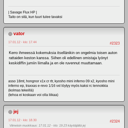
| Savage Flux HP |
Taito on sitä, kun tuuri tulee tavaksi
vator
17.01.12 - klo: 17.44
#2323
Kerro ihmeessä kokemuksia itsellänikin on ongelmia toisen auton
rattaiden keston kanssa. Siihen oli edellinen omistaja lyönyt
keskidiffin jumiin liimalla ja en ole ruvennut muuttamaan.
asso 18mt, hongnor x1x cr rtr, kyosho mini inferno 09 x2, kyosho mini
inferno ep, traxxas e-revo 1/16 vxl löytyy myös kaksi rc lennokkia
(kolmas tekeillä)
(tehoa ei koskaan voi olla liikaa)
jej
17.01.12 - klo: 18.30
#2324
Viimeisin muokkaus
: 17.01.12 - klo: 19.23 käyttäjältä jej