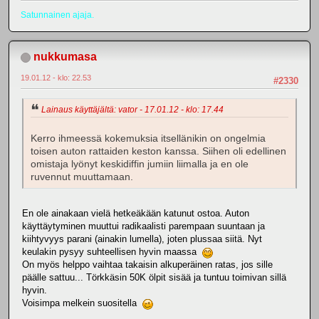
Satunnainen ajaja.
nukkumasa
19.01.12 - klo: 22.53
#2330
Lainaus käyttäjältä: vator - 17.01.12 - klo: 17.44
Kerro ihmeessä kokemuksia itsellänikin on ongelmia
toisen auton rattaiden keston kanssa. Siihen oli edellinen
omistaja lyönyt keskidiffin jumiin liimalla ja en ole
ruvennut muuttamaan.
En ole ainakaan vielä hetkeäkään katunut ostoa. Auton
käyttäytyminen muuttui radikaalisti parempaan suuntaan ja
kiihtyvyys parani (ainakin lumella), joten plussaa siitä. Nyt
keulakin pysyy suhteellisen hyvin maassa
On myös helppo vaihtaa takaisin alkuperäinen ratas, jos sille
päälle sattuu... Törkkäsin 50K ölpit sisää ja tuntuu toimivan sillä
hyvin.
Voisimpa melkein suositella