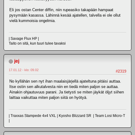
Eli jos ostan Center diffin, niin rupeasiko takapään hampaat
pysymään kasassa. Lähinnä kesää ajatellen, talvella ei ole ollut
vielä kummoisia ongelmia.
| Savage Flux HP |
Taito on sitä, kun tuuri tulee tavaksi
jej
17.01.12 - klo: 09.02
#2319
No kyllähän sen nyt ihan maalaisjärjellä ajateltuna pitäisi auttaa.
Itse ostin sen alkutalvesta niin en tiedä miten paljon se auttaa.
Ainakin ohjautuvuus parani. Ja tietysti se miten jäykät öljyt siihen
laittaa vaikuttaa miten paljon siitä on hyötyä.
| Traxxas Stampede 4x4 VXL | Kyosho Blizzard SR | Team Losi Micro-T
|