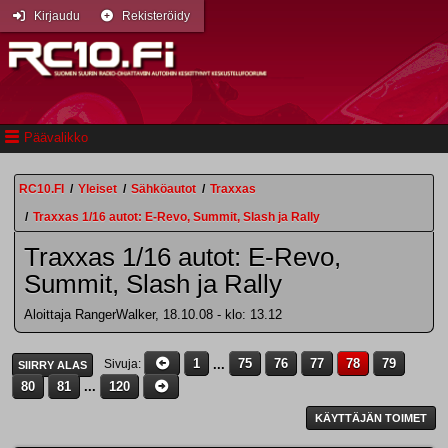
Kirjaudu
Rekisteröidy
Päävalikko
RC10.FI
/
Yleiset
/
Sähköautot
/
Traxxas
/
Traxxas 1/16 autot: E-Revo, Summit, Slash ja Rally
Traxxas 1/16 autot: E-Revo,
Summit, Slash ja Rally
Aloittaja RangerWalker, 18.10.08 - klo: 13.12
1
...
75
76
77
78
79
Sivuja
SIIRRY ALAS
80
81
...
120
KÄYTTÄJÄN TOIMET