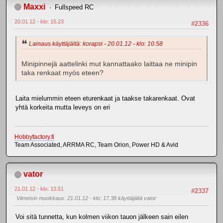
Maxxi
Fullspeed RC
20.01.12 - klo: 15.23
#2336
Lainaus käyttäjältä: korapsi - 20.01.12 - klo: 10.58
Minipinnejä aattelinki mut kannattaako laittaa ne minipin
taka renkaat myös eteen?
Laita mielummin eteen eturenkaat ja taakse takarenkaat. Ovat
yhtä korkeita mutta leveys on eri
Hobbyfactory.fi
Team Associated, ARRMA RC, Team Orion, Power HD & Avid
vator
21.01.12 - klo: 13.51
#2337
Viimeisin muokkaus
: 21.01.12 - klo: 17.38 käyttäjältä vator
Voi sitä tunnetta, kun kolmen viikon tauon jälkeen sain eilen