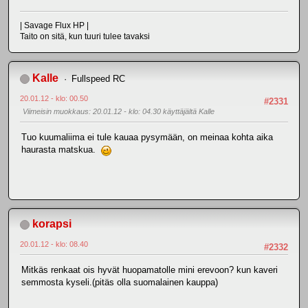
| Savage Flux HP |
Taito on sitä, kun tuuri tulee tavaksi
Kalle
Fullspeed RC
20.01.12 - klo: 00.50
#2331
Viimeisin muokkaus
: 20.01.12 - klo: 04.30 käyttäjältä Kalle
Tuo kuumaliima ei tule kauaa pysymään, on meinaa kohta aika
haurasta matskua.
korapsi
20.01.12 - klo: 08.40
#2332
Mitkäs renkaat ois hyvät huopamatolle mini erevoon? kun kaveri
semmosta kyseli.(pitäs olla suomalainen kauppa)