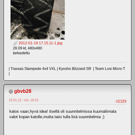
2012-01-19 17.15.11-1.jpg
26.09 kt, 480x480
tarkasteltu
| Traxxas Stampede 4x4 VXL | Kyosho Blizzard SR | Team Losi Micro-T
|
gbvb28
19.01.12 - klo: 18.01
#2329
katos vaan,hyvä idea! itsellä oli suunnitelmissa kuumaliimata
valot kopan katolle,mutta taisi tulla lisä suunnitelmia ;)