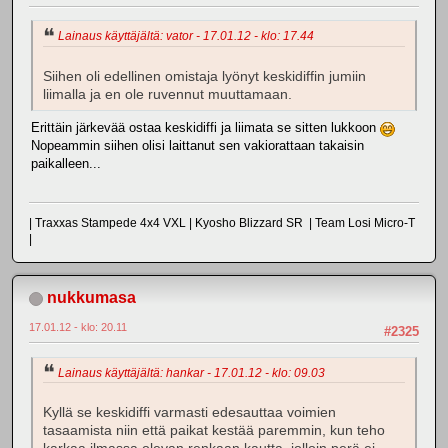
Lainaus käyttäjältä: vator - 17.01.12 - klo: 17.44
Siihen oli edellinen omistaja lyönyt keskidiffin jumiin
liimalla ja en ole ruvennut muuttamaan.
Erittäin järkevää ostaa keskidiffi ja liimata se sitten lukkoon
Nopeammin siihen olisi laittanut sen vakiorattaan takaisin
paikalleen...
| Traxxas Stampede 4x4 VXL | Kyosho Blizzard SR | Team Losi Micro-T
|
nukkumasa
17.01.12 - klo: 20.11
#2325
Lainaus käyttäjältä: hankar - 17.01.12 - klo: 09.03
Kyllä se keskidiffi varmasti edesauttaa voimien
tasaamista niin että paikat kestää paremmin, kun teho