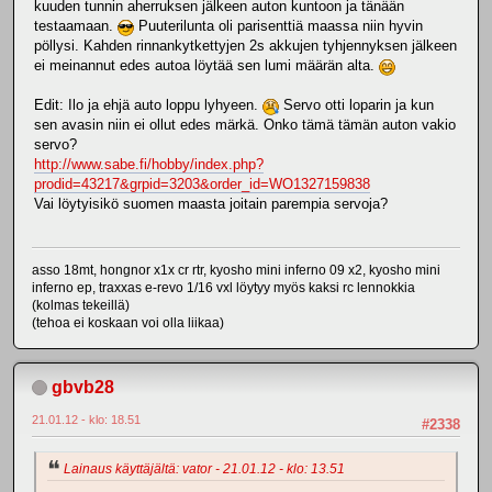
kuuden tunnin aherruksen jälkeen auton kuntoon ja tänään
testaamaan.
Puuterilunta oli parisenttiä maassa niin hyvin
pöllysi. Kahden rinnankytkettyjen 2s akkujen tyhjennyksen jälkeen
ei meinannut edes autoa löytää sen lumi määrän alta.
Edit: Ilo ja ehjä auto loppu lyhyeen.
Servo otti loparin ja kun
sen avasin niin ei ollut edes märkä. Onko tämä tämän auton vakio
servo?
http://www.sabe.fi/hobby/index.php?
prodid=43217&grpid=3203&order_id=WO1327159838
Vai löytyisikö suomen maasta joitain parempia servoja?
asso 18mt, hongnor x1x cr rtr, kyosho mini inferno 09 x2, kyosho mini
inferno ep, traxxas e-revo 1/16 vxl löytyy myös kaksi rc lennokkia
(kolmas tekeillä)
(tehoa ei koskaan voi olla liikaa)
gbvb28
21.01.12 - klo: 18.51
#2338
Lainaus käyttäjältä: vator - 21.01.12 - klo: 13.51