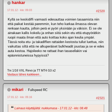
hankar
17.01.12 - klo: 09.03
#2320
Kyllä se keskidiffi varmasti edesauttaa voimien tasaamista niin
että paikat kestää paremmin, kun teho karkaa ilmassa olevan
renkaan kautta, jolloin perä ei pyöri yksinään ja väkisin. Ei se ole
ainakaan kallis kokeilu ja onhan siitä sekin etu että etupyörätkin
ruopii maata ilman että auto koittaa koko ajan keulia ympäri.
Tässä noita etu- ja takadiffien rattaiden kestosta tullut luettua, niin
vaikuttas siltä että ne alkuperäiset bulkheadit joustaa ja se ei edes
auta kestoa. Hajoileeko ne rattaat ihan tasasellakin vai
epäonnistuneissa hypyissä?
Trx 1/16 VXL Revo ja TT MT4 G3 x2
Vastaus lähes kaikkeen...
mikari
Fullspeed RC
17.01.12 - klo: 09.16
#2321
Lainaus käyttäjältä: nukkumasa - 17.01.12 - klo: 08.48