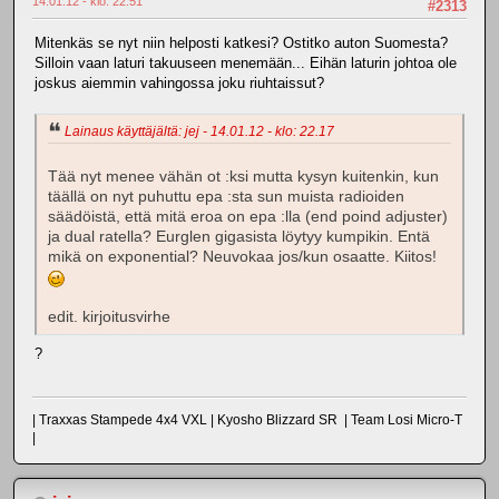
14.01.12 - klo: 22.51
#2313
Mitenkäs se nyt niin helposti katkesi? Ostitko auton Suomesta?
Silloin vaan laturi takuuseen menemään... Eihän laturin johtoa ole
joskus aiemmin vahingossa joku riuhtaissut?
Lainaus käyttäjältä: jej - 14.01.12 - klo: 22.17
Tää nyt menee vähän ot :ksi mutta kysyn kuitenkin, kun
täällä on nyt puhuttu epa :sta sun muista radioiden
säädöistä, että mitä eroa on epa :lla (end poind adjuster)
ja dual ratella? Eurglen gigasista löytyy kumpikin. Entä
mikä on exponential? Neuvokaa jos/kun osaatte. Kiitos!
edit. kirjoitusvirhe
?
| Traxxas Stampede 4x4 VXL | Kyosho Blizzard SR | Team Losi Micro-T
|