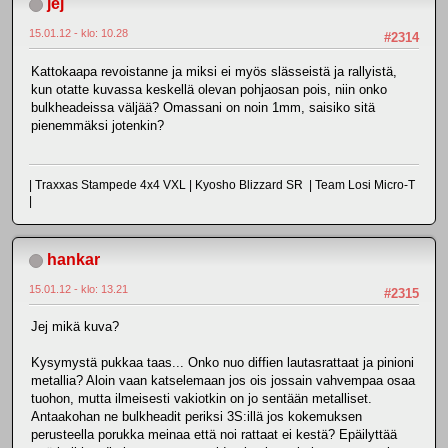
jej
15.01.12 - klo: 10.28
#2314
Kattokaapa revoistanne ja miksi ei myös slässeistä ja rallyistä,
kun otatte kuvassa keskellä olevan pohjaosan pois, niin onko
bulkheadeissa väljää? Omassani on noin 1mm, saisiko sitä
pienemmäksi jotenkin?
| Traxxas Stampede 4x4 VXL | Kyosho Blizzard SR | Team Losi Micro-T
|
hankar
15.01.12 - klo: 13.21
#2315
Jej mikä kuva?
Kysymystä pukkaa taas... Onko nuo diffien lautasrattaat ja pinioni
metallia? Aloin vaan katselemaan jos ois jossain vahvempaa osaa
tuohon, mutta ilmeisesti vakiotkin on jo sentään metalliset.
Antaakohan ne bulkheadit periksi 3S:illä jos kokemuksen
perusteella porukka meinaa että noi rattaat ei kestä? Epäilyttää