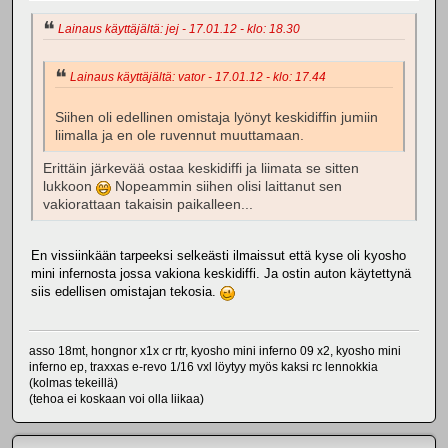
Lainaus käyttäjältä: jej - 17.01.12 - klo: 18.30
Lainaus käyttäjältä: vator - 17.01.12 - klo: 17.44
Siihen oli edellinen omistaja lyönyt keskidiffin jumiin
liimalla ja en ole ruvennut muuttamaan.
Erittäin järkevää ostaa keskidiffi ja liimata se sitten
lukkoon
Nopeammin siihen olisi laittanut sen
vakiorattaan takaisin paikalleen...
En vissiinkään tarpeeksi selkeästi ilmaissut että kyse oli kyosho
mini infernosta jossa vakiona keskidiffi. Ja ostin auton käytettynä
siis edellisen omistajan tekosia.
asso 18mt, hongnor x1x cr rtr, kyosho mini inferno 09 x2, kyosho mini
inferno ep, traxxas e-revo 1/16 vxl löytyy myös kaksi rc lennokkia
(kolmas tekeillä)
(tehoa ei koskaan voi olla liikaa)