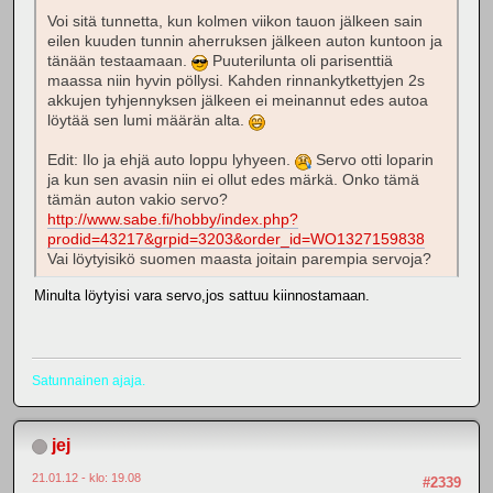
Voi sitä tunnetta, kun kolmen viikon tauon jälkeen sain
eilen kuuden tunnin aherruksen jälkeen auton kuntoon ja
tänään testaamaan.
Puuterilunta oli parisenttiä
maassa niin hyvin pöllysi. Kahden rinnankytkettyjen 2s
akkujen tyhjennyksen jälkeen ei meinannut edes autoa
löytää sen lumi määrän alta.
Edit: Ilo ja ehjä auto loppu lyhyeen.
Servo otti loparin
ja kun sen avasin niin ei ollut edes märkä. Onko tämä
tämän auton vakio servo?
http://www.sabe.fi/hobby/index.php?
prodid=43217&grpid=3203&order_id=WO1327159838
Vai löytyisikö suomen maasta joitain parempia servoja?
Minulta löytyisi vara servo,jos sattuu kiinnostamaan.
Satunnainen ajaja.
jej
21.01.12 - klo: 19.08
#2339