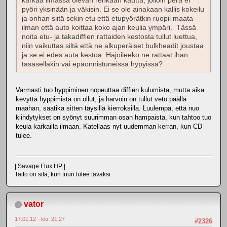
karkaa ilmassa olevan renkaan kautta, jolloin perä ei
pyöri yksinään ja väkisin. Ei se ole ainakaan kallis kokeilu
ja onhan siitä sekin etu että etupyörätkin ruopii maata
ilman että auto koittaa koko ajan keulia ympäri. Tässä
noita etu- ja takadiffien rattaiden kestosta tullut luettua,
niin vaikuttas siltä että ne alkuperäiset bulkheadit joustaa
ja se ei edes auta kestoa. Hajoileeko ne rattaat ihan
tasasellakin vai epäonnistuneissa hypyissä?
Varmasti tuo hyppiminen nopeuttaa diffien kulumista, mutta aika
kevyttä hyppimistä on ollut, ja harvoin on tullut veto päällä
maahan, saatika sitten täysillä kierroksilla. Luulempa, että nuo
kiihdytykset on syönyt suurimman osan hampaista, kun tahtoo tuo
keula karkailla ilmaan. Katellaas nyt uudemman kerran, kun CD
tulee.
| Savage Flux HP |
Taito on sitä, kun tuuri tulee tavaksi
vator
17.01.12 - klo: 21.27
#2326