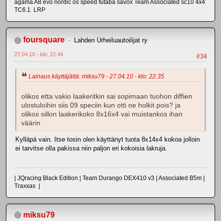
agama A8 evo nordic os speed futaba savöx Team Associated sc10 4x4
TC6.1 LRP
foursquare
Lahden Urheiluautoilijat ry
27.04.10 - klo: 22.44
#34
Lainaus käyttäjältä: miksu79 - 27.04.10 - klo: 22.35
olikos etta vakio laakeritkin sai sopimaan tuohon diffien
ulostuloihin siis 09 speciin kun otti ne holkit pois? ja
olikos sillon laakerikoko 8x16x4 vai muistankos ihan
väärin
Kylläpä vain. Itse tosin olen käyttänyt tuota 8x14x4 kokoa jolloin
ei tarvitse olla pakissa niin paljon eri kokoisia lakruja.
| JQracing Black Edition | Team Durango DEX410 v3 | Associated B5m |
Traxxas |
miksu79