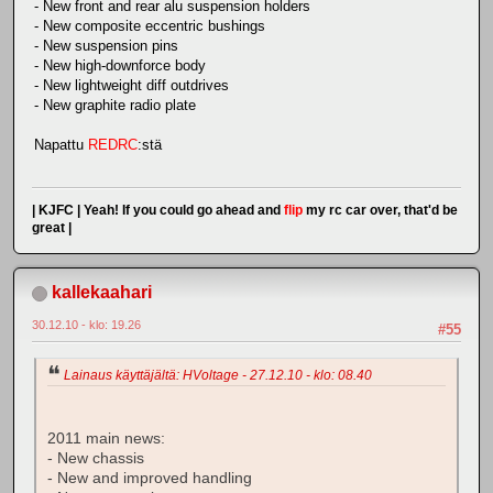
- New front and rear alu suspension holders
- New composite eccentric bushings
- New suspension pins
- New high-downforce body
- New lightweight diff outdrives
- New graphite radio plate
Napattu
REDRC
:stä
| KJFC | Yeah! If you could go ahead and
flip
my rc car over, that'd be
great |
kallekaahari
30.12.10 - klo: 19.26
#55
Lainaus käyttäjältä: HVoltage - 27.12.10 - klo: 08.40
2011 main news:
- New chassis
- New and improved handling