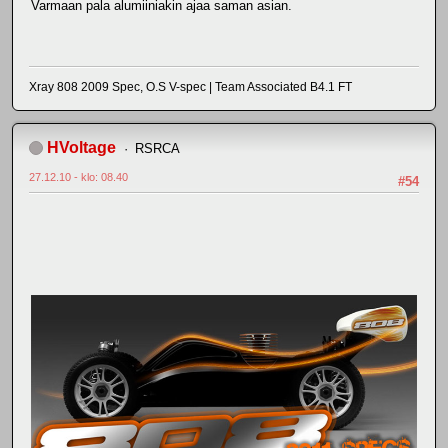
Varmaan pala alumiiniakin ajaa saman asian.
Xray 808 2009 Spec, O.S V-spec | Team Associated B4.1 FT
HVoltage
RSRCA
27.12.10 - klo: 08.40
#54