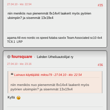
27.04.10 - klo: 22.54
#35
niin menikös nuo pienemmät 8x14x4 laakerit myös pyörien
uloimpiin? ja sisemmät 13x19x4
agama A8 evo nordic os speed futaba savöx Team Associated sc10 4x4
TC6.1 LRP
foursquare
Lahden Urheiluautoilijat ry
27.04.10 - klo: 23.16
#36
Lainaus käyttäjältä: miksu79 - 27.04.10 - klo: 22.54
niin menikös nuo pienemmät 8x14x4 laakerit myös
pyörien uloimpiin? ja sisemmät 13x19x4
Kyllä