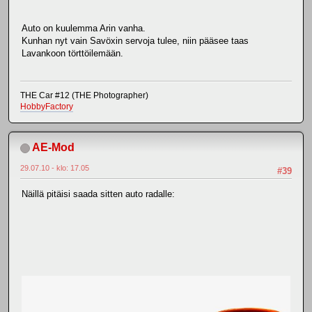
Auto on kuulemma Arin vanha.
Kunhan nyt vain Savöxin servoja tulee, niin pääsee taas
Lavankoon törttöilemään.
THE Car #12 (THE Photographer)
HobbyFactory
AE-Mod
29.07.10 - klo: 17.05
#39
Näillä pitäisi saada sitten auto radalle: