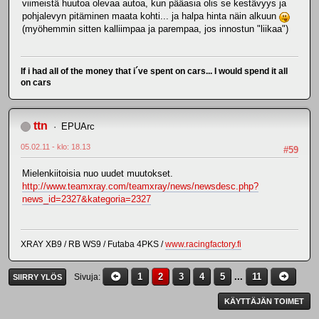
viimeistä huutoa olevaa autoa, kun pääasia olis se kestävyys ja
pohjalevyn pitäminen maata kohti... ja halpa hinta näin alkuun
(myöhemmin sitten kalliimpaa ja parempaa, jos innostun "liikaa")
If i had all of the money that i´ve spent on cars... I would spend it all
on cars
ttn
EPUArc
05.02.11 - klo: 18.13
#59
Mielenkiitoisia nuo uudet muutokset.
http://www.teamxray.com/teamxray/news/newsdesc.php?
news_id=2327&kategoria=2327
XRAY XB9 / RB WS9 / Futaba 4PKS /
www.racingfactory.fi
1
2
3
4
5
...
11
Sivuja
SIIRRY YLÖS
KÄYTTÄJÄN TOIMET