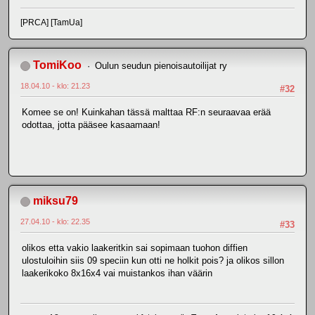
[PRCA] [TamUa]
TomiKoo
Oulun seudun pienoisautoilijat ry
18.04.10 - klo: 21.23
#32
Komee se on! Kuinkahan tässä malttaa RF:n seuraavaa erää
odottaa, jotta pääsee kasaamaan!
miksu79
27.04.10 - klo: 22.35
#33
olikos etta vakio laakeritkin sai sopimaan tuohon diffien
ulostuloihin siis 09 speciin kun otti ne holkit pois? ja olikos sillon
laakerikoko 8x16x4 vai muistankos ihan väärin