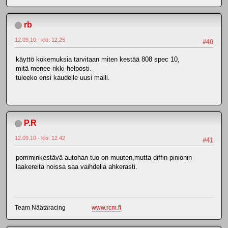
rb
12.09.10 - klo: 12.25
#40
käyttö kokemuksia tarvitaan miten kestää 808 spec 10,
mitä menee rikki helposti.
tuleeko ensi kaudelle uusi malli.
P.R
12.09.10 - klo: 12.42
#41
pomminkestävä autohan tuo on muuten,mutta diffin pinionin
laakereita noissa saa vaihdella ahkerasti.
Team Näätäracing
www.rcm.fi