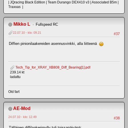
| JQracing Black Edition | Team Durango DEX410 v3 | Associated B5m |
Traxxas |
Mikko L
Fullspeed RC
22.07.10 - klo: 09.21
#37
Diffien pinionilaakereiden asennusvinkki, alla liitteenä
Tech_Tip_for_XRAY_XB808_Diff_Bearing[1].pdf
239.14 kt
ladattu
Old fart
AE-Mod
24.07.10 - klo: 12.49
#38
Tälläinen diffilaakerimylly tuli toissapäivänä: