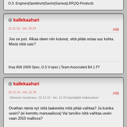
O.S. Engines|Spektrum|Savöx|Sanwa|LRP|JQ-Products
kallekaahari
15.11.10 - klo: 20.24
#48
Joo se just. Alkaa oleen niin kulunut, että pitää ostaa uus kohta.
Mistä niitä sais?
Xray 808 2009 Spec, O.S V-spec | Team Associated B4.1 FT
kallekaahari
19.12.10 - klo: 21.35
#49
Viimeisin muokkaus
: 19.12.10 - klo: 21.50 käyttäjältä kallekaahari
Ovathan nämä nyt niitä laakereita mitä pitää vaihtaa? Ja kuinka
usein? (ei kerrottu manuaalissa) Vai tarviiko niitä vaihtaa usein
vaan 2010 mallissa?