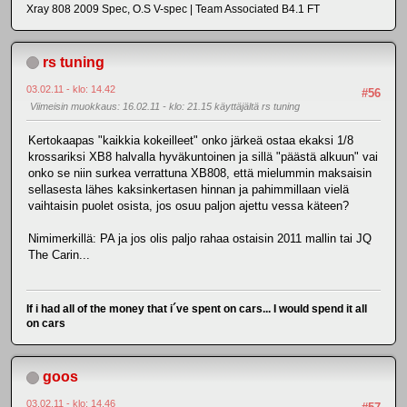
Xray 808 2009 Spec, O.S V-spec | Team Associated B4.1 FT
rs tuning
03.02.11 - klo: 14.42
#56
Viimeisin muokkaus
: 16.02.11 - klo: 21.15 käyttäjältä rs tuning
Kertokaapas "kaikkia kokeilleet" onko järkeä ostaa ekaksi 1/8
krossariksi XB8 halvalla hyväkuntoinen ja sillä "päästä alkuun" vai
onko se niin surkea verrattuna XB808, että mielummin maksaisin
sellasesta lähes kaksinkertasen hinnan ja pahimmillaan vielä
vaihtaisin puolet osista, jos osuu paljon ajettu vessa käteen?
Nimimerkillä: PA ja jos olis paljo rahaa ostaisin 2011 mallin tai JQ
The Carin...
If i had all of the money that i´ve spent on cars... I would spend it all
on cars
goos
03.02.11 - klo: 14.46