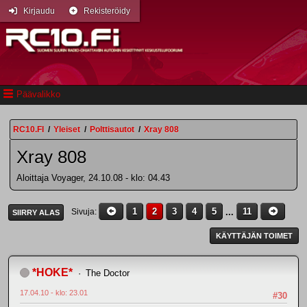
Kirjaudu
Rekisteröidy
Päävalikko
RC10.FI
/
Yleiset
/
Polttisautot
/
Xray 808
Xray 808
Aloittaja Voyager, 24.10.08 - klo: 04.43
1
2
3
4
5
...
11
Sivuja
SIIRRY ALAS
KÄYTTÄJÄN TOIMET
*HOKE*
The Doctor
17.04.10 - klo: 23.01
#30