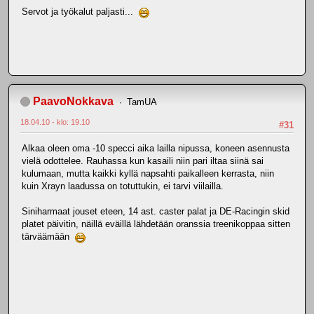
Servot ja työkalut paljasti...
PaavoNokkava
TamUA
18.04.10 - klo: 19.10
#31
Alkaa oleen oma -10 specci aika lailla nipussa, koneen asennusta
vielä odottelee. Rauhassa kun kasaili niin pari iltaa siinä sai
kulumaan, mutta kaikki kyllä napsahti paikalleen kerrasta, niin
kuin Xrayn laadussa on totuttukin, ei tarvi viilailla.
Siniharmaat jouset eteen, 14 ast. caster palat ja DE-Racingin skid
platet päivitin, näillä eväillä lähdetään oranssia treenikoppaa sitten
tärväämään