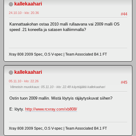
kallekaahari
24.10.10 - klo: 20.36
#44
Kannattaakohan ostaa 2010 malli rullaavana vai 2009 malli OS
speed .21 koneella ja satasen kalliimmalla?
Xray 808 2009 Spec, O.S V-spec | Team Associated B4.1 FT
kallekaahari
05.11.10 - klo: 22.26
#45
Viimeisin muokkaus
: 05.11.10 - klo: 22.48 käyttäjältä kallekaahari
Ostin tuon 2009 mallin. Mistä löytyis räjäytyskuvat siihen?
E: löyty.
http://www.rcxray.com/xb808/
Xray 808 2009 Spec, O.S V-spec | Team Associated B4.1 FT