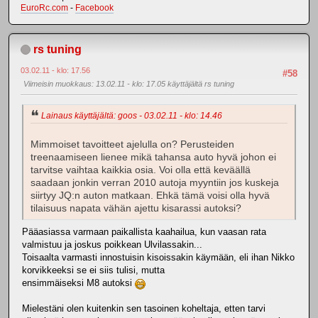
EuroRc.com
-
Facebook
rs tuning
03.02.11 - klo: 17.56
#58
Viimeisin muokkaus
: 13.02.11 - klo: 17.05 käyttäjältä rs tuning
Lainaus käyttäjältä: goos - 03.02.11 - klo: 14.46
Mimmoiset tavoitteet ajelulla on? Perusteiden
treenaamiseen lienee mikä tahansa auto hyvä johon ei
tarvitse vaihtaa kaikkia osia. Voi olla että keväällä
saadaan jonkin verran 2010 autoja myyntiin jos kuskeja
siirtyy JQ:n auton matkaan. Ehkä tämä voisi olla hyvä
tilaisuus napata vähän ajettu kisarassi autoksi?
Pääasiassa varmaan paikallista kaahailua, kun vaasan rata
valmistuu ja joskus poikkean Ulvilassakin...
Toisaalta varmasti innostuisin kisoissakin käymään, eli ihan Nikko
korvikkeeksi se ei siis tulisi, mutta
ensimmäiseksi M8 autoksi
Mielestäni olen kuitenkin sen tasoinen koheltaja, etten tarvi