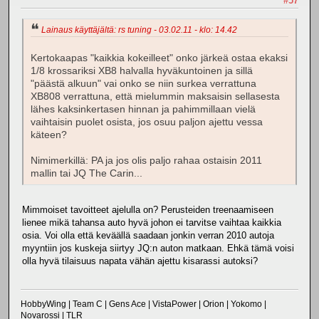
#57
Lainaus käyttäjältä: rs tuning - 03.02.11 - klo: 14.42
Kertokaapas "kaikkia kokeilleet" onko järkeä ostaa ekaksi
1/8 krossariksi XB8 halvalla hyväkuntoinen ja sillä
"päästä alkuun" vai onko se niin surkea verrattuna
XB808 verrattuna, että mielummin maksaisin sellasesta
lähes kaksinkertasen hinnan ja pahimmillaan vielä
vaihtaisin puolet osista, jos osuu paljon ajettu vessa
käteen?
Nimimerkillä: PA ja jos olis paljo rahaa ostaisin 2011
mallin tai JQ The Carin...
Mimmoiset tavoitteet ajelulla on? Perusteiden treenaamiseen
lienee mikä tahansa auto hyvä johon ei tarvitse vaihtaa kaikkia
osia. Voi olla että keväällä saadaan jonkin verran 2010 autoja
myyntiin jos kuskeja siirtyy JQ:n auton matkaan. Ehkä tämä voisi
olla hyvä tilaisuus napata vähän ajettu kisarassi autoksi?
HobbyWing | Team C | Gens Ace | VistaPower | Orion | Yokomo |
Novarossi | TLR