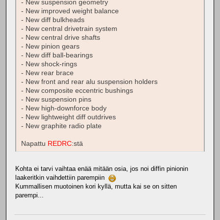
- New suspension geometry
- New improved weight balance
- New diff bulkheads
- New central drivetrain system
- New central drive shafts
- New pinion gears
- New diff ball-bearings
- New shock-rings
- New rear brace
- New front and rear alu suspension holders
- New composite eccentric bushings
- New suspension pins
- New high-downforce body
- New lightweight diff outdrives
- New graphite radio plate
Napattu
REDRC
:stä
Kohta ei tarvi vaihtaa enää mitään osia, jos noi diffin pinionin
laakeritkin vaihdettiin parempiin
Kummallisen muotoinen kori kyllä, mutta kai se on sitten
parempi...