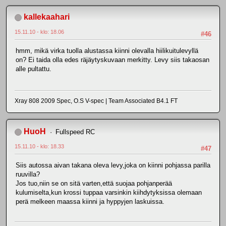
kallekaahari
15.11.10 - klo: 18.06
#46
hmm, mikä virka tuolla alustassa kiinni olevalla hiilikuitulevyllä
on? Ei taida olla edes räjäytyskuvaan merkitty. Levy siis takaosan
alle pultattu.
Xray 808 2009 Spec, O.S V-spec | Team Associated B4.1 FT
HuoH
Fullspeed RC
15.11.10 - klo: 18.33
#47
Siis autossa aivan takana oleva levy,joka on kiinni pohjassa parilla
ruuvilla?
Jos tuo,niin se on sitä varten,että suojaa pohjanperää
kulumiselta,kun krossi tuppaa varsinkin kiihdytyksissa olemaan
perä melkeen maassa kiinni ja hyppyjen laskuissa.