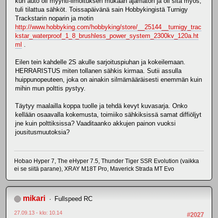
kun auto oli myynti-ilmoituksen mukaan ajamaton ja oli sitä myös,
tuli tilattua sähköt. Toissapäivänä sain Hobbykingistä Turnigy
Trackstarin noparin ja motin
http://www.hobbyking.com/hobbyking/store/__25144__turnigy_trac
kstar_waterproof_1_8_brushless_power_system_2300kv_120a.ht
ml
.
Eilen tein kahdelle 2S akulle sarjoituspiuhan ja kokeilemaan.
HERRARISTUS miten tollanen sähkis kirmaa. Sutii assulla
huippunopeuteen, joka on ainakin silmämääräisesti enemmän kuin
mihin mun polttis pystyy.
Täytyy maalailla koppa tuolle ja tehdä kevyt kuvasarja. Onko
kellään osaavalla kokemusta, toimiiko sähkiksissä samat diffiöljyt
jne kuin polttiksissa? Vaaditaanko akkujen painon vuoksi
jousitusmuutoksia?
Hobao Hyper 7, The eHyper 7.5, Thunder Tiger SSR Evolution (vaikka
ei se siitä parane), XRAY M18T Pro, Maverick Strada MT Evo
mikari
Fullspeed RC
27.09.13 - klo: 10.14
#2027