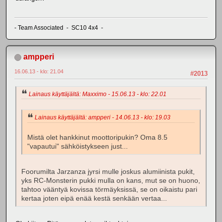
- Team Associated - SC10 4x4 -
ampperi
16.06.13 - klo: 21.04
#2013
Lainaus käyttäjältä: Maxximo - 15.06.13 - klo: 22.01
Lainaus käyttäjältä: ampperi - 14.06.13 - klo: 19.03
Mistä olet hankkinut moottoripukin? Oma 8.5
"vapautui" sähköistykseen just...
Foorumilta Jarzanza jyrsi mulle joskus alumiinista pukit,
yks RC-Monsterin pukki mulla on kans, mut se on huono,
tahtoo vääntyä kovissa törmäyksissä, se on oikaistu pari
kertaa joten eipä enää kestä senkään vertaa...