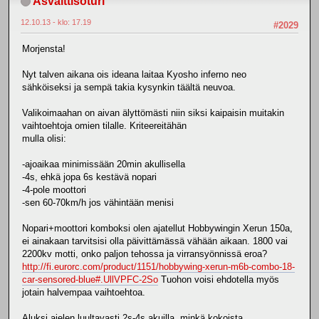
Asvalttisoturi
12.10.13 - klo: 17.19
#2029
Morjensta!
Nyt talven aikana ois ideana laitaa Kyosho inferno neo
sähköiseksi ja sempä takia kysynkin täältä neuvoa.
Valikoimaahan on aivan älyttömästi niin siksi kaipaisin muitakin
vaihtoehtoja omien tilalle. Kriteereitähän
mulla olisi:
-ajoaikaa minimissään 20min akullisella
-4s, ehkä jopa 6s kestävä nopari
-4-pole moottori
-sen 60-70km/h jos vähintään menisi
Nopari+moottori komboksi olen ajatellut Hobbywingin Xerun 150a,
ei ainakaan tarvitsisi olla päivittämässä vähään aikaan. 1800 vai
2200kv motti, onko paljon tehossa ja virransyönnissä eroa?
http://fi.eurorc.com/product/1151/hobbywing-xerun-m6b-combo-18-
car-sensored-blue#.UllVPFC-2So
Tuohon voisi ehdotella myös
jotain halvempaa vaihtoehtoa.
Aluksi ajelen luultavasti 2s-4s akuilla, minkä kokoista