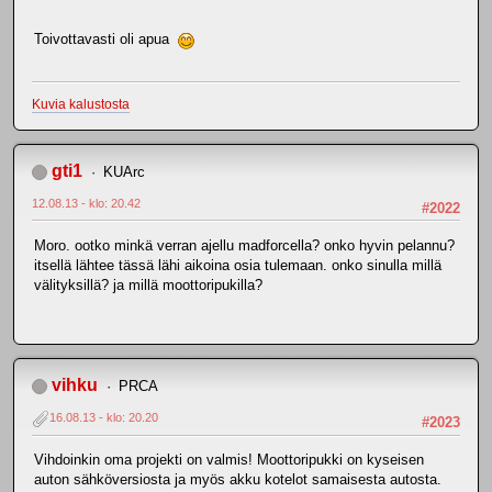
Toivottavasti oli apua
Kuvia kalustosta
gti1
KUArc
12.08.13 - klo: 20.42
#2022
Moro. ootko minkä verran ajellu madforcella? onko hyvin pelannu?
itsellä lähtee tässä lähi aikoina osia tulemaan. onko sinulla millä
välityksillä? ja millä moottoripukilla?
vihku
PRCA
16.08.13 - klo: 20.20
#2023
Vihdoinkin oma projekti on valmis! Moottoripukki on kyseisen
auton sähköversiosta ja myös akku kotelot samaisesta autosta.