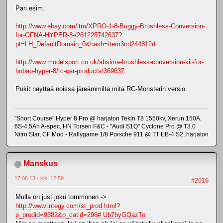
Pari esim.
http://www.ebay.com/itm/XPRO-1-8-Buggy-Brushless-Conversion-
for-OFNA-HYPER-8-/261225742637?
pt=LH_DefaultDomain_0&hash=item3cd244812d
http://www.modelsport.co.uk/absima-brushless-conversion-kit-for-
hobao-hyper-8/rc-car-products/369637
Pukit näyttää noissa järeämmiltä mitä RC-Monsterin versio.
"Short Course" Hyper 8 Pro @ harjaton Tekin T8 1550kv, Xerun 150A,
6S-4,5Ah A-spec, HN Torsen F&C - "Audi S1Q" Cyclone Pro @ T3.0
Nitro Star, CF Mod - Rallygame 1/8 Porsche 911 @ TT EB-4 S2, harjaton
Manskus
17.06.13 - klo: 12.59
#2016
Mulla on just joku tommonen ->
http://www.integy.com/st_prod.html?
p_prodid=9382&p_catid=296#.Ub7byGQazTo