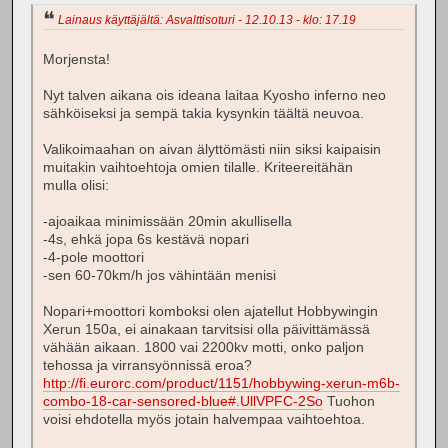
Lainaus käyttäjältä: Asvalttisoturi - 12.10.13 - klo: 17.19
Morjensta!
Nyt talven aikana ois ideana laitaa Kyosho inferno neo
sähköiseksi ja sempä takia kysynkin täältä neuvoa.
Valikoimaahan on aivan älyttömästi niin siksi kaipaisin
muitakin vaihtoehtoja omien tilalle. Kriteereitähän
mulla olisi:
-ajoaikaa minimissään 20min akullisella
-4s, ehkä jopa 6s kestävä nopari
-4-pole moottori
-sen 60-70km/h jos vähintään menisi
Nopari+moottori komboksi olen ajatellut Hobbywingin
Xerun 150a, ei ainakaan tarvitsisi olla päivittämässä
vähään aikaan. 1800 vai 2200kv motti, onko paljon
tehossa ja virransyönnissä eroa?
http://fi.eurorc.com/product/1151/hobbywing-xerun-m6b-
combo-18-car-sensored-blue#.UllVPFC-2So
Tuohon
voisi ehdotella myös jotain halvempaa vaihtoehtoa.