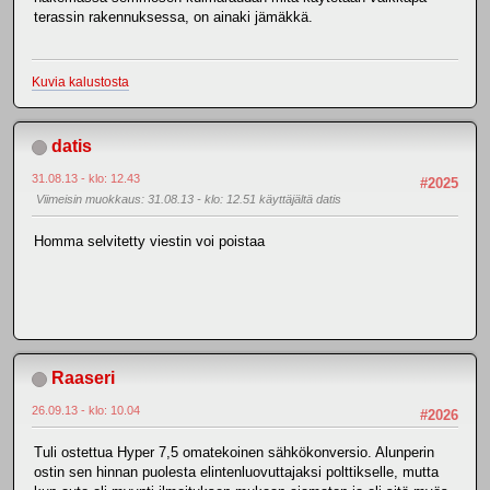
terassin rakennuksessa, on ainaki jämäkkä.
Kuvia kalustosta
datis
31.08.13 - klo: 12.43
#2025
Viimeisin muokkaus
: 31.08.13 - klo: 12.51 käyttäjältä datis
Homma selvitetty viestin voi poistaa
Raaseri
26.09.13 - klo: 10.04
#2026
Tuli ostettua Hyper 7,5 omatekoinen sähkökonversio. Alunperin
ostin sen hinnan puolesta elintenluovuttajaksi polttikselle, mutta