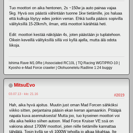
Tuo moottori on aika hentonen, 2s ~150w ja auto painaa vajaa
5kg. Hyvä oos päästä vähintään tuonne 1kw tietämille, jos haluaa
että kulkuja löytyy edes jonkin verran. Ehkä tuolla pääsis sopivilla
välityksillä 15-20km/h, ilman, että moottori kärähtää heti.
Edit: moottori kestää näköjään 4s, joten päästään jo tuplatehoon.
Oikein keveillä välityksillä sillä voi kyllä ajella, mutta älä odota
liikoja.
Ishima Rave M1.0Re | Associated RC10L | TQ Racing WGT/PRO-10 |
Kyosho e-Mad Force crawler | Olohuonelelu Radline 1:24 buggy
MitsuEvo
03.07.13 - klo: 21.16
#2019
Hah, aika hyvä ajoitus. Muutin just oman Mad Forcen sähköksi
viikko sitten, perjantaina pääsin ekan kerran ajamaankin. Pitääpä
napata kuva asennuksesta! Mutta joo, tuo kyseinen moottori voi
olla aika heikko siihen autoon. Mad Force Kruiser VE:ssä on
vakiona about 1700W moottori, joten niille tietämille kannattaa
tähdätä. Tosin kyllä se yli 1000W tehoilla jo alkaa liikahtaa. Ite