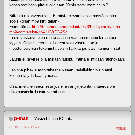
kapasiteetiltaan pitäisi olla tuon 20min saavuttamiseksi?
Sitten tuo konversiokitti. Ei näytä olevan neolle missään joten
sopisikohan mp9 kitti tähän?
Esim. tämä:
http://fi.eurorc.com/product/2573/hobbypro-kyosho-
mp9-conversion-kit#.UllVrFC-2So
Ei ole vastarikoteloa mutta saahan vastarin muutenkin autoon
kyytiin. Ohjausservon pidikkeen voin väsätä itse ja
moottoripukinkin tekemistä voisin harkita jos saisi kunnon mitat.
Laturin ei tarvitse olla mikään huippu, mutta ei mikään huonokaan.
Lähinnä piha- ja monttubashaukseen, radallakin voisin ensi
kesänä käydä kääntymässä.
Osat mieluiten suomesta jos ei aivan järjetöntä hintaeroa ole
ulkomaisiin liikkeisiin verrattuna.
p-man
Vesivehmaan RC-rata
12.10.13 - klo: 17.48
#2030