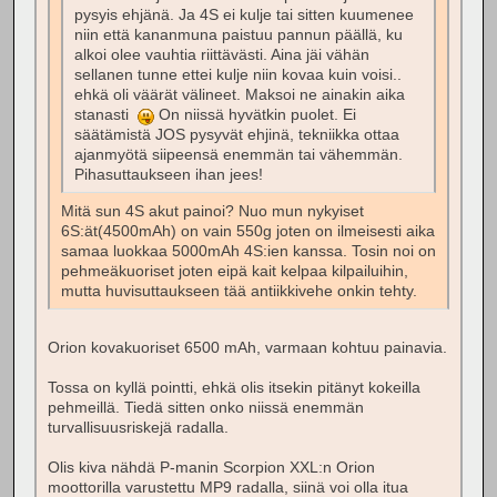
pysyis ehjänä. Ja 4S ei kulje tai sitten kuumenee
niin että kananmuna paistuu pannun päällä, ku
alkoi olee vauhtia riittävästi. Aina jäi vähän
sellanen tunne ettei kulje niin kovaa kuin voisi..
ehkä oli väärät välineet. Maksoi ne ainakin aika
stanasti
On niissä hyvätkin puolet. Ei
säätämistä JOS pysyvät ehjinä, tekniikka ottaa
ajanmyötä siipeensä enemmän tai vähemmän.
Pihasuttaukseen ihan jees!
Mitä sun 4S akut painoi? Nuo mun nykyiset
6S:ät(4500mAh) on vain 550g joten on ilmeisesti aika
samaa luokkaa 5000mAh 4S:ien kanssa. Tosin noi on
pehmeäkuoriset joten eipä kait kelpaa kilpailuihin,
mutta huvisuttaukseen tää antiikkivehe onkin tehty.
Orion kovakuoriset 6500 mAh, varmaan kohtuu painavia.
Tossa on kyllä pointti, ehkä olis itsekin pitänyt kokeilla
pehmeillä. Tiedä sitten onko niissä enemmän
turvallisuusriskejä radalla.
Olis kiva nähdä P-manin Scorpion XXL:n Orion
moottorilla varustettu MP9 radalla, siinä voi olla itua