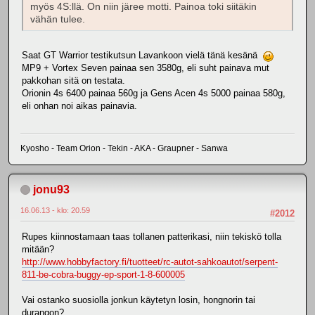
myös 4S:llä. On niin järee motti. Painoa toki siitäkin
vähän tulee.
Saat GT Warrior testikutsun Lavankoon vielä tänä kesänä
MP9 + Vortex Seven painaa sen 3580g, eli suht painava mut
pakkohan sitä on testata.
Orionin 4s 6400 painaa 560g ja Gens Acen 4s 5000 painaa 580g,
eli onhan noi aikas painavia.
Kyosho - Team Orion - Tekin - AKA - Graupner - Sanwa
jonu93
16.06.13 - klo: 20.59
#2012
Rupes kiinnostamaan taas tollanen patterikasi, niin tekiskö tolla
mitään?
http://www.hobbyfactory.fi/tuotteet/rc-autot-sahkoautot/serpent-
811-be-cobra-buggy-ep-sport-1-8-600005
Vai ostanko suosiolla jonkun käytetyn losin, hongnorin tai
durangon?