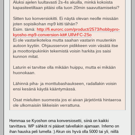
Aluksi ajelen luultavasti 2s-4s akuilla, minkä kokoista
kapasiteetiltaan pitäisi olla tuon 20min saavuttamiseksi?
Sitten tuo konversiokitti. Ei näytä olevan neolle missään
joten sopisikohan mp9 kitti tähän?
Esim. tämä:
http://fi.eurorc.com/product/2573/hobbypro-
kyosho-mp9-conversion-kit#.UllVrFC-2So
Ei ole vastarikoteloa mutta saahan vastarin muutenkin
autoon kyytiin. Ohjausservon pidikkeen voin väsätä itse
ja moottoripukinkin tekemistä voisin harkita jos saisi
kunnon mitat.
Laturin ei tarvitse olla mikään huippu, mutta ei mikään
huonokaan.
Lähinnä piha- ja monttubashaukseen, radallakin voisin
ensi kesänä käydä kääntymässä.
Osat mieluiten suomesta jos ei aivan järjetöntä hintaeroa
ole ulkomaisiin liikkeisiin verrattuna.
Hommaa se Kyoshon oma konversiosetti, siinä on kaikki
tarvittava. WP sähköt ni pääset talvellakin ajamaan. Inferno on
ihan hauska peli lumella :) Akun ois hyvä olla 5000 tai yli, niillä