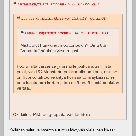
Lainaus käyttäjältä: ampperi - 16.06.13 - klo: 21.04
Lainaus käyttäjältä: Maxximo - 15.06.13 - klo: 22.01
Lainaus käyttäjältä: ampperi - 14.06.13 - klo: 19.03
Mistä olet hankkinut moottoripukin? Oma 8.5
"vapautui" sähköistykseen just...
Foorumilta Jarzanza jyrsi mulle joskus alumiinista
pukit, yks RC-Monsterin pukki mulla on kans, mut se
on huono, tahtoo vääntyä kovissa törmäyksissä, se
on oikaistu pari kertaa joten eipä enää kestä senkään
vertaa...
Ok, kiitos. Pitänee googlata vaihtoehtoja...
Kyllähän noita vaihtoehtoja tuntuu löytyvän vielä ihan kivasti.