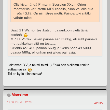
Olis kiva nähdä P-manin Scorpion XXL:n Orion
moottorilla varustettu MP9 radalla, siinä voi olla itua
myös 4S:llä. On niin järee motti. Painoa toki siitäkin
vähän tulee.
Saat GT Warrior testikutsun Lavankoon vielä tänä
kesänä
MP9 + Vortex Seven painaa sen 3580g, eli suht painava
mut pakkohan sitä on testata.
Orionin 4s 6400 painaa 560g ja Gens Acen 4s 5000
painaa 580g, eli onhan noi aikas painavia.
Loistavaa! YV ja teksti toimii :) Ehkä oon siellämuutenkin
suttaamassa
Toi on kyllä kiinnostava!
Maxximo
17.06.13 - klo: 12.20
#2015