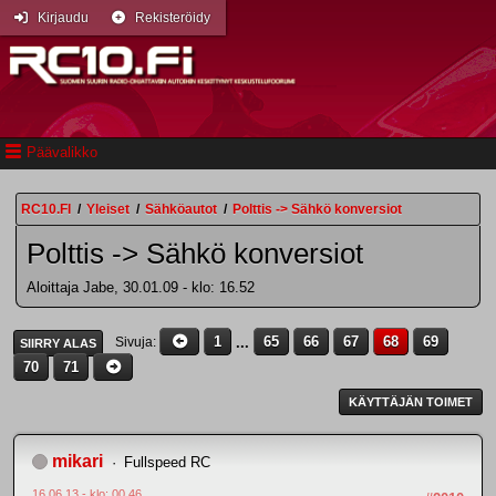
Kirjaudu
Rekisteröidy
Päävalikko
RC10.FI
/
Yleiset
/
Sähköautot
/
Polttis -> Sähkö konversiot
Polttis -> Sähkö konversiot
Aloittaja Jabe, 30.01.09 - klo: 16.52
1
...
65
66
67
68
69
Sivuja
SIIRRY ALAS
70
71
KÄYTTÄJÄN TOIMET
mikari
Fullspeed RC
16.06.13 - klo: 00.46