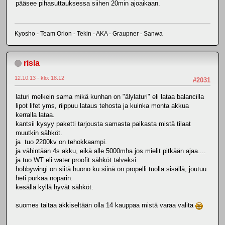
pääsee pihasuttauksessa siihen 20min ajoaikaan.
Kyosho - Team Orion - Tekin - AKA - Graupner - Sanwa
risla
12.10.13 - klo: 18.12
#2031
laturi melkein sama mikä kunhan on "älylaturi" eli lataa balancilla
lipot lifet yms, riippuu lataus tehosta ja kuinka monta akkua
kerralla lataa.
kantsii kysyy paketti tarjousta samasta paikasta mistä tilaat
muutkin sähköt.
ja tuo 2200kv on tehokkaampi.
ja vähintään 4s akku, eikä alle 5000mha jos mielit pitkään ajaa....
ja tuo WT eli water proofit sähköt talveksi.
hobbywingi on siitä huono ku siinä on propelli tuolla sisällä, joutuu
heti purkaa noparin.
kesällä kyllä hyvät sähköt.
suomes taitaa äkkiseltään olla 14 kauppaa mistä varaa valita