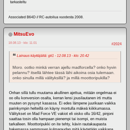
tarkasteltu
Associated B64D // RC-autoilua vuodesta 2008.
MitsuEvo
18.08.13 - klo: 11.01
#2024
Lainaus käyttäjältä: gti1 - 12.08.13 - klo: 20.42
Moro. ootko minkä verran ajellu madforcella? onko hyvin
pelannu? itsellä lähtee tässä lähi aikoina osia tulemaan.
onko sinulla millä välityksillä? ja millä moottoripukilla?
Onhan sillä tullu muutama akullinen ajettua, mitään ongelmaa ei
oo ollu konversion osalta, kerran lensi jousilautanen irti mutta
muuten on pysynyt kasassa. Ei edes lämpene juurikaan vaikka
parinkympin helteillä on käyny montulla mäkeä kiikkumassa.
Välitykset on Mad Force VE vakiot eli oisko ollu 16/42, pinjoni
saattaa tosin olla hampaan pienempi tai isompi, en muista
tarkalleen. Moottoripukki on ite tehty, kävin rautakaupasta
hakemassa semmosen kulmaraudan mitä käytetään vaikkapa