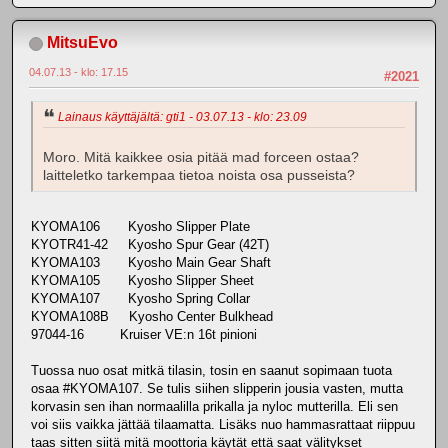
MitsuEvo
04.07.13 - klo: 17.15
#2021
Lainaus käyttäjältä: gti1 - 03.07.13 - klo: 23.09
Moro. Mitä kaikkee osia pitää mad forceen ostaa?
laitteletko tarkempaa tietoa noista osa pusseista?
KYOMA106 Kyosho Slipper Plate
KYOTR41-42 Kyosho Spur Gear (42T)
KYOMA103 Kyosho Main Gear Shaft
KYOMA105 Kyosho Slipper Sheet
KYOMA107 Kyosho Spring Collar
KYOMA108B Kyosho Center Bulkhead
97044-16 Kruiser VE:n 16t pinioni
Tuossa nuo osat mitkä tilasin, tosin en saanut sopimaan tuota
osaa #KYOMA107. Se tulis siihen slipperin jousia vasten, mutta
korvasin sen ihan normaalilla prikalla ja nyloc mutterilla. Eli sen
voi siis vaikka jättää tilaamatta. Lisäks nuo hammasrattaat riippuu
taas sitten siitä mitä moottoria käytät että saat välitykset