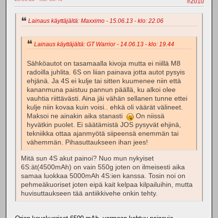
#2010
Lainaus käyttäjältä: Maxximo - 15.06.13 - klo: 22.06
Lainaus käyttäjältä: GT Warrior - 14.06.13 - klo: 19.44
Sähköautot on tasamaalla kivoja mutta ei niillä M8
radoilla juhlita. 6S on liian painava jotta autot pysyis
ehjänä. Ja 4S ei kulje tai sitten kuumenee niin että
kananmuna paistuu pannun päällä, ku alkoi olee
vauhtia riittävästi. Aina jäi vähän sellanen tunne ettei
kulje niin kovaa kuin voisi.. ehkä oli väärät välineet.
Maksoi ne ainakin aika stanasti
On niissä
hyvätkin puolet. Ei säätämistä JOS pysyvät ehjinä,
tekniikka ottaa ajanmyötä siipeensä enemmän tai
vähemmän. Pihasuttaukseen ihan jees!
Mitä sun 4S akut painoi? Nuo mun nykyiset
6S:ät(4500mAh) on vain 550g joten on ilmeisesti aika
samaa luokkaa 5000mAh 4S:ien kanssa. Tosin noi on
pehmeäkuoriset joten eipä kait kelpaa kilpailuihin, mutta
huvisuttaukseen tää antiikkivehe onkin tehty.