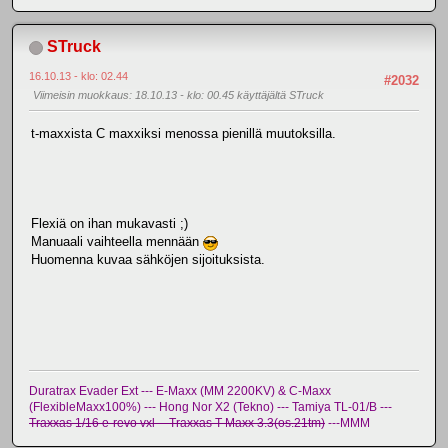
STruck
16.10.13 - klo: 02.44
#2032
Viimeisin muokkaus
: 18.10.13 - klo: 00.45 käyttäjältä STruck
t-maxxista C maxxiksi menossa pienillä muutoksilla.
Flexiä on ihan mukavasti ;)
Manuaali vaihteella mennään
Huomenna kuvaa sähköjen sijoituksista.
Duratrax Evader Ext --- E-Maxx (MM 2200KV) & C-Maxx
(FlexibleMaxx100%) --- Hong Nor X2 (Tekno) --- Tamiya TL-01/B ---
Traxxas 1/16 e-revo vxl -- Traxxas T-Maxx 3.3(os.21tm)
---MMM