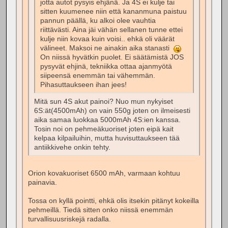
jotta autot pysyis ehjänä. Ja 4S ei kulje tai
sitten kuumenee niin että kananmuna paistuu
pannun päällä, ku alkoi olee vauhtia
riittävästi. Aina jäi vähän sellanen tunne ettei
kulje niin kovaa kuin voisi.. ehkä oli väärät
välineet. Maksoi ne ainakin aika stanasti
On niissä hyvätkin puolet. Ei säätämistä JOS
pysyvät ehjinä, tekniikka ottaa ajanmyötä
siipeensä enemmän tai vähemmän.
Pihasuttaukseen ihan jees!
Mitä sun 4S akut painoi? Nuo mun nykyiset
6S:ät(4500mAh) on vain 550g joten on ilmeisesti
aika samaa luokkaa 5000mAh 4S:ien kanssa.
Tosin noi on pehmeäkuoriset joten eipä kait
kelpaa kilpailuihin, mutta huvisuttaukseen tää
antiikkivehe onkin tehty.
Orion kovakuoriset 6500 mAh, varmaan kohtuu
painavia.
Tossa on kyllä pointti, ehkä olis itsekin pitänyt kokeilla
pehmeillä. Tiedä sitten onko niissä enemmän
turvallisuusriskejä radalla.