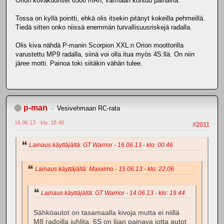
Orion kovakuoriset 6500 mAh, varmaan kohtuu painavia.
Tossa on kyllä pointti, ehkä olis itsekin pitänyt kokeilla pehmeillä.
Tiedä sitten onko niissä enemmän turvallisuusriskejä radalla.
Olis kiva nähdä P-manin Scorpion XXL:n Orion moottorilla
varustettu MP9 radalla, siinä voi olla itua myös 4S:llä. On niin
järee motti. Painoa toki siitäkin vähän tulee.
p-man
Vesivehmaan RC-rata
16.06.13 - klo: 18.46
#2011
Lainaus käyttäjältä: GT Warrior - 16.06.13 - klo: 00.46
Lainaus käyttäjältä: Maxximo - 15.06.13 - klo: 22.06
Lainaus käyttäjältä: GT Warrior - 14.06.13 - klo: 19.44
Sähköautot on tasamaalla kivoja mutta ei niillä
M8 radoilla juhlita. 6S on liian painava jotta autot