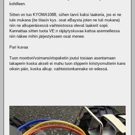
kohilleen.
Sitten on tuo KYOMA108B, siihen tarvii kaksi laakeria, jos ei ne
tule mukana (ite tilasin kys. osat eBaysta joten ne tuli mukana)
niin ne alkuperäisessä vaihteistossa olevat laakerit sopii.
Kannattaa sitten tuota VE:n räjäytyskuvaa kattoa asennellessa
niin näkee mihin järjestykseen osat menee.
Pari kuvaa
Tuon moottori/voimansiirtopaketin joutui tosiaan asentamaan
takaperin koska akseli ei mahu tuon slipperin kiristysmutterin kans
oikein päin, koska alkup. vaihteistonkannake on edessä.