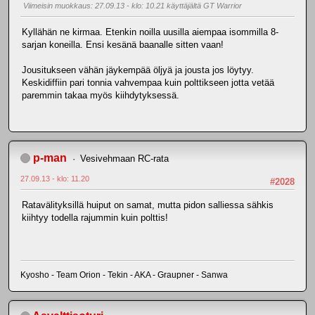
Viimeisin muokkaus
: 27.09.13 - klo: 10.21 käyttäjältä GT Warrior
Kyllähän ne kirmaa. Etenkin noilla uusilla aiempaa isommilla 8-
sarjan koneilla. Ensi kesänä baanalle sitten vaan!
Jousitukseen vähän jäykempää öljyä ja jousta jos löytyy.
Keskidiffiin pari tonnia vahvempaa kuin polttikseen jotta vetää
paremmin takaa myös kiihdytyksessä.
p-man
Vesivehmaan RC-rata
27.09.13 - klo: 11.20
#2028
Ratavälityksillä huiput on samat, mutta pidon salliessa sähkis
kiihtyy todella rajummin kuin polttis!
Kyosho - Team Orion - Tekin - AKA - Graupner - Sanwa