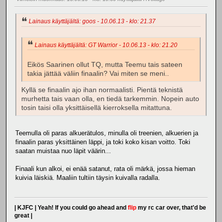
Lainaus käyttäjältä: goos - 10.06.13 - klo: 21.37
Lainaus käyttäjältä: GT Warrior - 10.06.13 - klo: 21.20
Eikös Saarinen ollut TQ, mutta Teemu tais sateen
takia jättää väliin finaalin? Vai miten se meni..
Kyllä se finaalin ajo ihan normaalisti. Pientä teknistä
murhetta tais vaan olla, en tiedä tarkemmin. Nopein auto
tosin taisi olla yksittäisellä kierroksella mitattuna.
Teemulla oli paras alkuerätulos, minulla oli treenien, alkuerien ja
finaalin paras yksittäinen läppi, ja toki koko kisan voitto. Toki
saatan muistaa nuo läpit väärin...
Finaali kun alkoi, ei enää satanut, rata oli märkä, jossa hieman
kuivia läiskiä. Maaliin tultiin täysin kuivalla radalla.
| KJFC | Yeah! If you could go ahead and
flip
my rc car over, that'd be
great |