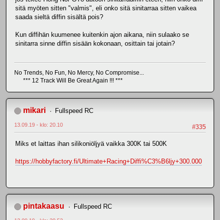
sitä myöten sitten "valmis", eli onko sitä sinitarraa sitten vaikea
saada sieltä diffin sisältä pois?
Kun diffihän kuumenee kuitenkin ajon aikana, niin sulaako se
sinitarra sinne diffin sisään kokonaan, osittain tai jotain?
No Trends, No Fun, No Mercy, No Compromise...
*** 12 Track Will Be Great Again !!! ***
mikari
Fullspeed RC
13.09.19 - klo: 20.10
#335
Miks et laittas ihan silikoniöljyä vaikka 300K tai 500K
https://hobbyfactory.fi/Ultimate+Racing+Diffi%C3%B6ljy+300.000
pintakaasu
Fullspeed RC