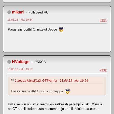
mikari
Fullspeed RC
13.06.13 - klo: 19.54
#331
Paras siis voitti! Onnittelut Jeppe
HVoltage
RSRCA
13.06.13 - klo: 19.57
#332
Lainaus käyttäjältä: GT Warrior - 13.06.13 - klo: 19.54
Paras siis voitti! Onnittelut Jeppe
Kyllä se niin on, että Teemu on selkeästi parempi kuski. Minulla
on GT-autoilukokemusta enemmän, josta oli tälläkertaa etua...