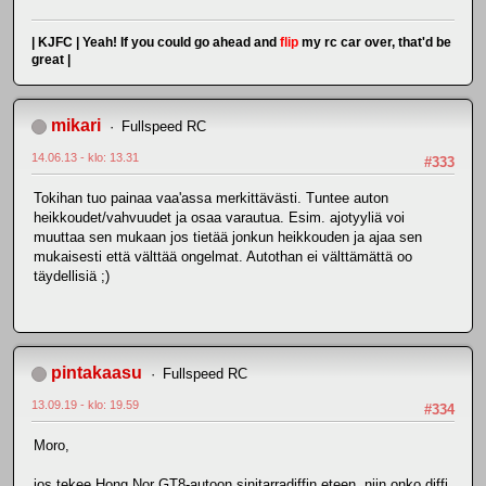
| KJFC | Yeah! If you could go ahead and
flip
my rc car over, that'd be
great |
mikari
Fullspeed RC
14.06.13 - klo: 13.31
#333
Tokihan tuo painaa vaa'assa merkittävästi. Tuntee auton
heikkoudet/vahvuudet ja osaa varautua. Esim. ajotyyliä voi
muuttaa sen mukaan jos tietää jonkun heikkouden ja ajaa sen
mukaisesti että välttää ongelmat. Autothan ei välttämättä oo
täydellisiä ;)
pintakaasu
Fullspeed RC
13.09.19 - klo: 19.59
#334
Moro,
jos tekee Hong Nor GT8-autoon sinitarradiffin eteen, niin onko diffi