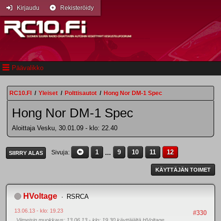
Kirjaudu
Rekisteröidy
Päävalikko
RC10.FI
/
Yleiset
/
Polttisautot
/
Hong Nor DM-1 Spec
Hong Nor DM-1 Spec
Aloittaja Vesku, 30.01.09 - klo: 22.40
1
...
9
10
11
12
Sivuja
SIIRRY ALAS
KÄYTTÄJÄN TOIMET
HVoltage
RSRCA
13.06.13 - klo: 19.23
#330
Viimeisin muokkaus
: 13.06.13 - klo: 19.30 käyttäjältä HVoltage