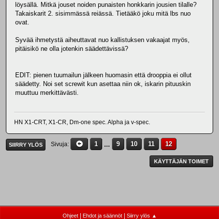
löysällä. Mitkä jouset noiden punaisten honkkarin jousien tilalle?
Takaiskarit 2. sisimmässä reiässä. Tietääkö joku mitä lbs nuo
ovat.
Syvää ihmetystä aiheuttavat nuo kallistuksen vakaajat myös,
pitäisikö ne olla jotenkin säädettävissä?
EDIT: pienen tuumailun jälkeen huomasin että drooppia ei ollut
säädetty. Noi set screwit kun asettaa niin ok, iskarin pituuskin
muuttuu merkittävästi.
HN X1-CRT, X1-CR, Dm-one spec. Alpha ja v-spec.
1
...
9
10
11
12
Sivuja
SIIRRY YLÖS
KÄYTTÄJÄN TOIMET
|
|
Ohjeet
Ehdot ja säännöt
Siirry ylös ▲