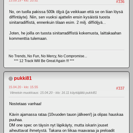
13.09.19 - klo: 20.52
#336
No, on tuolla pakissa 500k öljyä (ja veikkaan että se on liian löysä
diffintäyte). Niin, sen vuoksi ajattelin ensin kysäistä tuosta
sinitarradiffistä, ennenkuin tilaan esim. 2 milj. diffiöljyä...
Joten, he joilla on tuosta sinitarradiffistä kokemusta, laittakaahan
kommenttia tulemaan.
No Trends, No Fun, No Mercy, No Compromise...
*** 12 Track Will Be Great Again !!! ***
pukki81
15.04.20 - klo: 15.55
#337
Viimeisin muokkaus
: 15.04.20 - klo: 16.11 käyttäjältä pukki81
Nostetaas vanhaa!
Kävin ajamassa rataa (10vuoden tauon jälkeen!) ja olipas hauskaa
puuhaa.
DM one spec on täysin nyt läpikäyty, mutta iskarin jouset
aiheuttavat ihmetystä. Takana on liikaa maavaraa ja preloadit