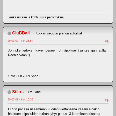
Leuka rintaan ja kohti uusia pettymyksiä.
CluBBaH
Kotkan seudun pienoisautoilijat
29.03.09 - klo: 23.54
#8
Jonni:lle tiedoks , kaveri pesee mut näppiksellä ja itse ajan ratilla.
Reeniä vaan :)
XRAY 808 2009 Spec |
Stilo
Tiim Lahti
30.03.09 - klo: 10.35
#9
LFS:n parissa useamman vuoden viettäneenä itseäni ainakin
häiritsee kilpailuiden turhan lyhyt pituus. 3 kierroksen kisassa