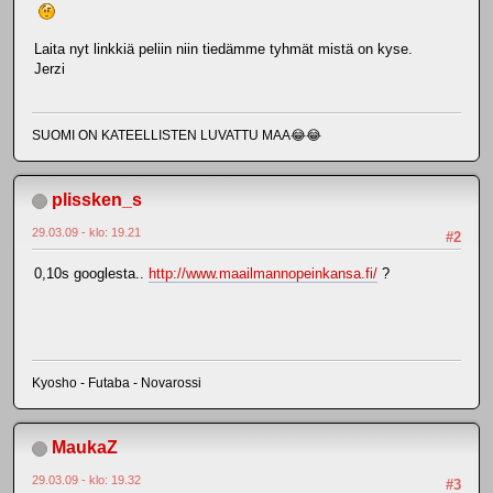
Laita nyt linkkiä peliin niin tiedämme tyhmät mistä on kyse.
Jerzi
SUOMI ON KATEELLISTEN LUVATTU MAA😂😂
plissken_s
29.03.09 - klo: 19.21
#2
0,10s googlesta..
http://www.maailmannopeinkansa.fi/
?
Kyosho - Futaba - Novarossi
MaukaZ
29.03.09 - klo: 19.32
#3