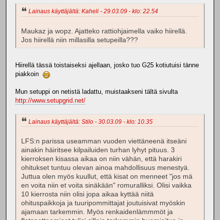
Lainaus käyttäjältä: Kaheli - 29.03.09 - klo: 22.54
Maukaz ja wopz. Ajatteko rattiohjaimella vaiko hiirellä.
Jos hiirellä niin millasilla setupeilla???
Hiirellä tässä toistaiseksi ajellaan, josko tuo G25 kotiutuisi tänne
piakkoin
Mun setuppi on netistä ladattu, muistaakseni tältä sivulta
http://www.setupgrid.net/
Lainaus käyttäjältä: Stilo - 30.03.09 - klo: 10.35
LFS:n parissa useamman vuoden viettäneenä itseäni
ainakin häiritsee kilpailuiden turhan lyhyt pituus. 3
kierroksen kisassa aikaa on niin vähän, että harakiri
ohitukset tuntuu olevan ainoa mahdollisuus menestyä.
Juttua olen myös kuullut, että kisat on menneet "jos mä
en voita niin et voita sinäkään" romuralliksi. Olisi vaikka
10 kierrosta niin olisi jopa aikaa kyttää niitä
ohituspaikkoja ja tuuripommittajat joutuisivat myöskin
ajamaan tarkemmin. Myös renkaidenlämmmöt ja