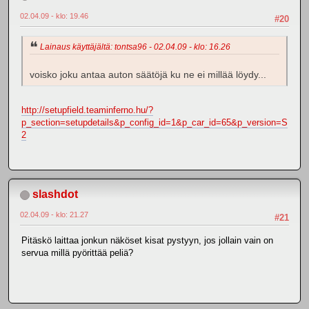
02.04.09 - klo: 19.46
#20
Lainaus käyttäjältä: tontsa96 - 02.04.09 - klo: 16.26
voisko joku antaa auton säätöjä ku ne ei millää löydy...
http://setupfield.teaminferno.hu/?
p_section=setupdetails&p_config_id=1&p_car_id=65&p_version=S
2
slashdot
02.04.09 - klo: 21.27
#21
Pitäskö laittaa jonkun näköset kisat pystyyn, jos jollain vain on
servua millä pyörittää peliä?