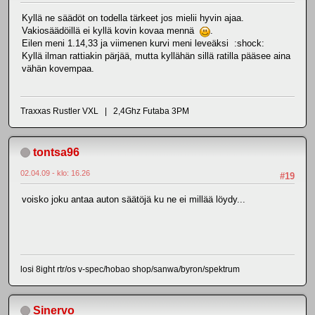
Kyllä ne säädöt on todella tärkeet jos mielii hyvin ajaa.
Vakiosäädöillä ei kyllä kovin kovaa mennä
.
Eilen meni 1.14,33 ja viimenen kurvi meni leveäksi :shock:
Kyllä ilman rattiakin pärjää, mutta kyllähän sillä ratilla pääsee aina
vähän kovempaa.
Traxxas Rustler VXL | 2,4Ghz Futaba 3PM
tontsa96
02.04.09 - klo: 16.26
#19
voisko joku antaa auton säätöjä ku ne ei millää löydy...
losi 8ight rtr/os v-spec/hobao shop/sanwa/byron/spektrum
Sinervo