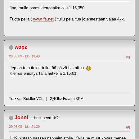
Joo, mulla paras kierrosaika ollu 1.15,350
Tuota peliä (
www.lfs.net
) tullu pelailtua jo ennestään vajaa 4kk.
wopz
29.03.09 - klo: 19.40
#4
Jep on tota itekki tullu tää päivä hakattuu
Kierros ennätys tällä hetkellä 1.15,01.
Traxxas Rustler VXL | 2,4Ghz Futaba 3PM
Jonni
Fullspeed RC
29.03.09 - klo: 21.39
#5
1.19 pintaan pääsen näppäimistöllä. Kyllä ne muut kovaa menee.