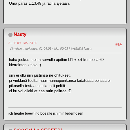
Oma paras 1,13.49 ja ratilla ajetaan.
Nasty
31.03.09 - klo: 23.35
#14
Viimeisin muokkaus
: 01.04.09 - klo: 00.03 käyttäjältä Nasty
haha joskus meitin servulla ajettiin bl1 + xrt kombolla 60
kierroksen kisoja :)
siin ei ollu niin justiinsa ne ohitukset.
ja vinkkinä tuolta maailmannopeinkansa ladatussa pelissä ei
pikasella testaamisella ratti pelitä.
ei ku voi ollaki et saa ratin pelittää :D
ich heabe boewling boealle ich min lederhosen