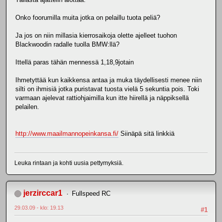
Onko foorumilla muita jotka on pelaillu tuota peliä?
Ja jos on niin millasia kierrosaikoja olette ajelleet tuohon
Blackwoodin radalle tuolla BMW:llä?
Ittellä paras tähän mennessä 1,18,9jotain
Ihmetyttää kun kaikkensa antaa ja muka täydellisesti menee niin
silti on ihmisiä jotka puristavat tuosta vielä 5 sekuntia pois. Toki
varmaan ajelevat rattiohjaimilla kun itte hiirellä ja näppiksellä
pelailen.
http://www.maailmannopeinkansa.fi/
Siinäpä sitä linkkiä
Leuka rintaan ja kohti uusia pettymyksiä.
jerzirccar1
Fullspeed RC
29.03.09 - klo: 19.13
#1