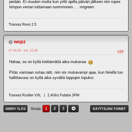
perään. Ei muuten mutta kun yritti ajella päivän jälkeen niin rupes
himpun verran tuttamaan tuommonen... :mrgreen:
Traxxas Revo 2.5
wopz
07.04.09 - klo: 22.06
#29
Hahaa, se on kyllä kieltämättä aika mukavaa
Pitäs varmaan ostaa ratti, niin ois mukavampi ajaa, kun hiirellä tuo
hallittavuus on kyllä aika syvältä loppujen lopuksi.
Traxxas Rustler VXL | 2,4Ghz Futaba 3PM
1
2
3
Sivuja
SIIRRY YLÖS
KÄYTTÄJÄN TOIMET