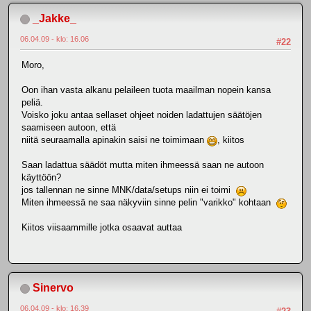
_Jakke_
06.04.09 - klo: 16.06
#22
Moro,
Oon ihan vasta alkanu pelaileen tuota maailman nopein kansa
peliä.
Voisko joku antaa sellaset ohjeet noiden ladattujen säätöjen
saamiseen autoon, että
niitä seuraamalla apinakin saisi ne toimimaan
, kiitos
Saan ladattua säädöt mutta miten ihmeessä saan ne autoon
käyttöön?
jos tallennan ne sinne MNK/data/setups niin ei toimi
Miten ihmeessä ne saa näkyviin sinne pelin "varikko" kohtaan
Kiitos viisaammille jotka osaavat auttaa
Sinervo
06.04.09 - klo: 16.39