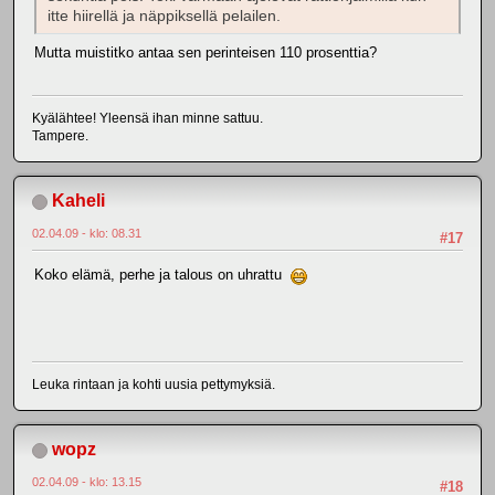
itte hiirellä ja näppiksellä pelailen.
Mutta muistitko antaa sen perinteisen 110 prosenttia?
Kyälähtee! Yleensä ihan minne sattuu.
Tampere.
Kaheli
02.04.09 - klo: 08.31
#17
Koko elämä, perhe ja talous on uhrattu
Leuka rintaan ja kohti uusia pettymyksiä.
wopz
02.04.09 - klo: 13.15
#18