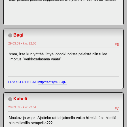
Bagi
29.03.09 - klo: 22.03
#6
hmm, itse kun yrittää liittyä johonki noista peleistä niin tulee
ilmoitus "verkkosalasana väärä"
LRP / GO / HOBAO
http://adf.ly/46GqR
Kaheli
29.03.09 - klo: 22.54
#7
Maukaz ja wopz. Ajatteko rattiohjaimella vaiko hiirellä. Jos hiirellä
niin millasilla setupeilla???