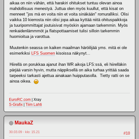
aikaa on niin vähän, että harakiri ohitukset tuntuu olevan ainoa
mahdollisuus menestyä. Juttua olen myös kuullut, että kisat on
menneet "jos mä en voita niin et voita sinäkään" romuralliksi. Olisi
vaikka 10 kierrosta niin olisi jopa aikaa kyttää niitä ohituspaikkoja
ja tuuripommittajat joutuisivat myöskin ajamaan tarkemmin. Myös
renkaidenlämmmöt ja flatspottaamiset tulisi silloin tarkemmin
huomioitua ja varottua.
Muutenkin seassa on kaiken maailman häröilijää yms. mitä ei ole
esimerkiksi
LFS Suomen
kisoissa näkynyt...
Hiirellä on porukkaa ajanut ihan WR aikoja LFS:ssä, eli hiirelläkin
pärjää varsin hyvin, mutta näppiksellä on aika turhaa yrittää saada
tarpeeksi tarkasti ajettua ainakaan huipputasolla. Tietty ratti on se
ainoa oikea.
EuroRC.com
| Xray
S-Grafix
|
Tiim Lahti
MaukaZ
30.03.09 - klo: 15.21
#10