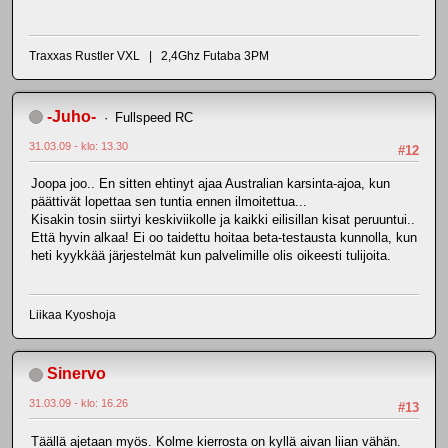
Traxxas Rustler VXL | 2,4Ghz Futaba 3PM
-Juho-
Fullspeed RC
31.03.09 - klo: 13.30
#12
Joopa joo.. En sitten ehtinyt ajaa Australian karsinta-ajoa, kun
päättivät lopettaa sen tuntia ennen ilmoitettua...
Kisakin tosin siirtyi keskiviikolle ja kaikki eilisillan kisat peruuntui..
Että hyvin alkaa! Ei oo taidettu hoitaa beta-testausta kunnolla, kun
heti kyykkää järjestelmät kun palvelimille olis oikeesti tulijoita.
Liikaa Kyoshoja
Sinervo
31.03.09 - klo: 16.26
#13
Täällä ajetaan myös. Kolme kierrosta on kyllä aivan liian vähän.