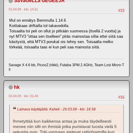
SaVaGeLLa GEGEEJÄ
01.04.09 - klo: 14.51
#15
Mul on ennätys Bemmulla 1.14.6
Koittakaas driftailla tol takavedolla.
Toisaalta toi peli on ollut jo pitkään suomessa (itsellä 2 vuotta) ja
nyt MTV3 ''ottaa sen itselleen'' pitäs mainostaa sillai ettei siitä saa
käsitystä, että MTV3 porukat ois tehny sen. Toisaalta melko
törkeää, toisaalta taas ei kun peli saa mainosta siitä.
Savage X 4.6 bb, PicooZ (rikki), Futaba 3PM 2.4GHz, Team Losi Micro-T
!!
hk
02.04.09 - klo: 01.44
#16
Lainaus käyttäjältä: Kaheli - 29.03.09 - klo: 18.58
Ihmetyttää kun kaikkensa antaa ja muka täydellisesti
menee niin silti on ihmisiä jotka puristavat tuosta vielä 5
sekuntia pois. Toki varmaan ajelevat rattiohjaimilla kun