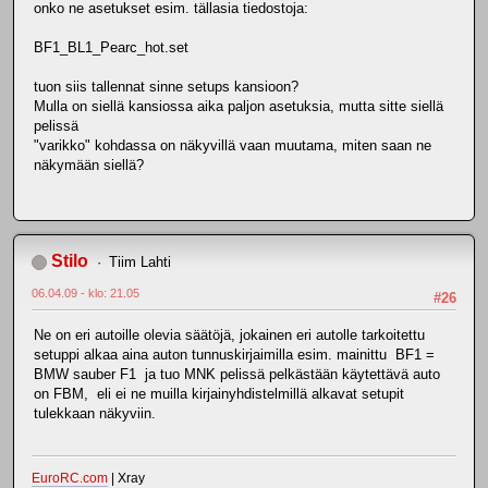
onko ne asetukset esim. tällasia tiedostoja:
BF1_BL1_Pearc_hot.set
tuon siis tallennat sinne setups kansioon?
Mulla on siellä kansiossa aika paljon asetuksia, mutta sitte siellä
pelissä
"varikko" kohdassa on näkyvillä vaan muutama, miten saan ne
näkymään siellä?
Stilo
Tiim Lahti
06.04.09 - klo: 21.05
#26
Ne on eri autoille olevia säätöjä, jokainen eri autolle tarkoitettu
setuppi alkaa aina auton tunnuskirjaimilla esim. mainittu BF1 =
BMW sauber F1 ja tuo MNK pelissä pelkästään käytettävä auto
on FBM, eli ei ne muilla kirjainyhdistelmillä alkavat setupit
tulekkaan näkyviin.
EuroRC.com
| Xray