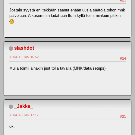
#23
Jostain syystä en itekkään saanut enään uusia säätöjä tohon mnk
palveluun. Aikasemmin ladattuun lfs:n kyllä toimi niinkuin pitikin
slashdot
06.04.09 - klo: 16.52
#24
Mulla toimii ainakin just tolla tavalla (MNK/data/setups).
_Jakke_
06.04.09 - klo: 17.17
#25
ok,