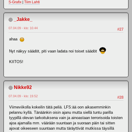
S-Grafix
|
Tiim Lahti
_Jakke_
07.04.09 - klo: 10.44
#27
ahaa
Nyt näkyy säädöt, piti vaan ladata noi toiset säädöt
KIITOS!
Nikke92
07.04.09 - klo: 19.52
#28
Viimeviikolla kokeilin tätä peliä. LFS:ää oon aikasemminkin
pelannu kyllä. Tänäänkin oisin ajanu mutta siellä tuntu parilla
tyypillä olevan tarkoituksena vain ja ainoastaan terrorisoida toisten
ajoa ajamalla mm. väärään suuntaan ja suoraan päin tai sitten
ajovat oikeeseen suuntaan mutta täräyttivät mutkissa täysillä