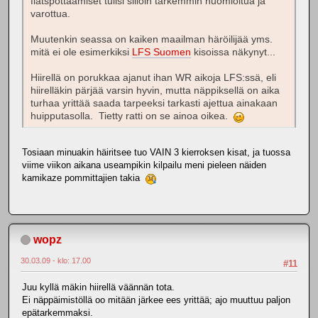
flatspottaamiset tulisi silloin tarkemmin huomioitua ja
varottua.
Muutenkin seassa on kaiken maailman häröilijää yms.
mitä ei ole esimerkiksi
LFS Suomen
kisoissa näkynyt...
Hiirellä on porukkaa ajanut ihan WR aikoja LFS:ssä, eli
hiirelläkin pärjää varsin hyvin, mutta näppiksellä on aika
turhaa yrittää saada tarpeeksi tarkasti ajettua ainakaan
huipputasolla. Tietty ratti on se ainoa oikea.
Tosiaan minuakin häiritsee tuo VAIN 3 kierroksen kisat, ja tuossa
viime viikon aikana useampikin kilpailu meni pieleen näiden
kamikaze pommittajien takia
wopz
30.03.09 - klo: 17.00
#11
Juu kyllä mäkin hiirellä väännän tota.
Ei näppäimistöllä oo mitään järkee ees yrittää; ajo muuttuu paljon
epätarkemmaksi.