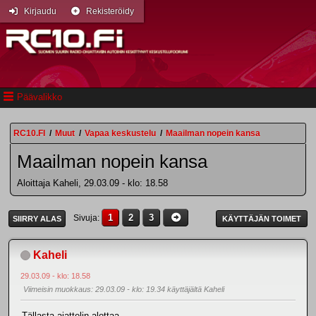
Kirjaudu
Rekisteröidy
Päävalikko
RC10.FI
/
Muut
/
Vapaa keskustelu
/
Maailman nopein kansa
Maailman nopein kansa
Aloittaja Kaheli, 29.03.09 - klo: 18.58
1
2
3
Sivuja
SIIRRY ALAS
KÄYTTÄJÄN TOIMET
Kaheli
29.03.09 - klo: 18.58
Viimeisin muokkaus
: 29.03.09 - klo: 19.34 käyttäjältä Kaheli
Tällasta ajattelin alottaa.