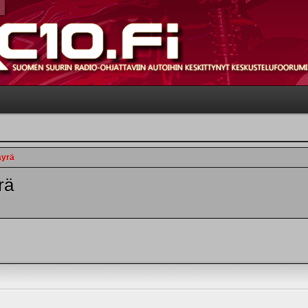
äyrä
rä