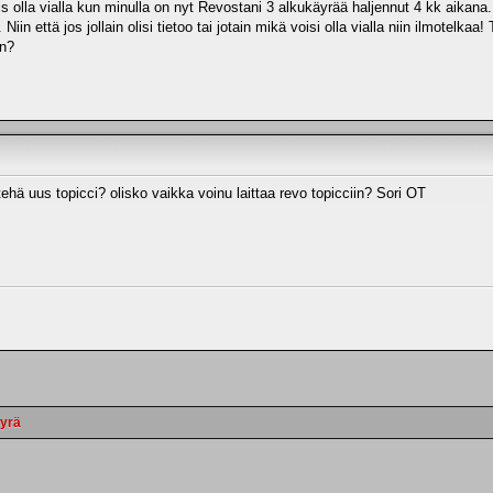
 olla vialla kun minulla on nyt Revostani 3 alkukäyrää haljennut 4 kk aikan
Niin että jos jollain olisi tietoo tai jotain mikä voisi olla vialla niin ilmotelk
on?
tehä uus topicci? olisko vaikka voinu laittaa revo topicciin? Sori OT
äyrä