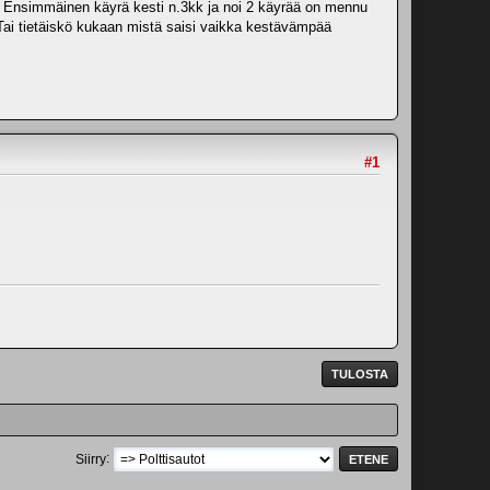
a. Ensimmäinen käyrä kesti n.3kk ja noi 2 käyrää on mennu
aa! Tai tietäiskö kukaan mistä saisi vaikka kestävämpää
#1
TULOSTA
Siirry