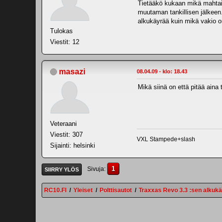
Tietääkö kukaan mikä mahtais
muutaman tankillisen jälkeen. 
alkukäyrää kuin mikä vakio 
Tulokas
Viestit: 12
masazi
08.04.09 - klo: 18.43
Mikä siinä on että pitää aina 
Veteraani
Viestit: 307
VXL Stampede+slash
Sijainti: helsinki
1
Sivuja
SIIRRY YLÖS
RC10.FI
/
Yleiset
/
Polttisautot
/
Traxxas Revo 3.3 :sen alkuk