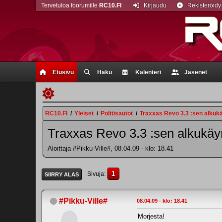
Tervetuloa foorumille
RC10.FI
Kirjaudu
Rekisteröidy
Etusivu
Haku
Kalenteri
Jäsenet
RC10.FI
/
Yleiset
/
Polttisautot
/
Traxxas Revo 3.3 :sen alkuk
Traxxas Revo 3.3 :sen alkukäy
Aloittaja #Pikku-Ville#, 08.04.09 - klo: 18.41
1
Sivuja
SIIRRY ALAS
#Pikku-Ville#
08.04.09 - klo: 18.41
Morjesta!