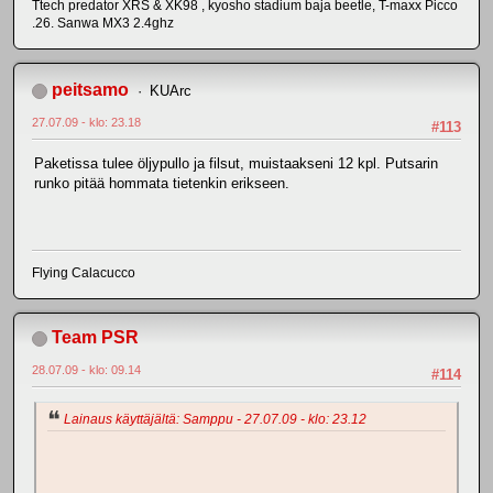
Ttech predator XRS & XK98 , kyosho stadium baja beetle, T-maxx Picco
.26. Sanwa MX3 2.4ghz
peitsamo
KUArc
27.07.09 - klo: 23.18
#113
Paketissa tulee öljypullo ja filsut, muistaakseni 12 kpl. Putsarin
runko pitää hommata tietenkin erikseen.
Flying Calacucco
Team PSR
28.07.09 - klo: 09.14
#114
Lainaus käyttäjältä: Samppu - 27.07.09 - klo: 23.12