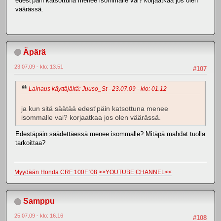
edest'päin katsottuna menee isommalle vai? korjaatkaa jos olen
väärässä.
Äpärä
23.07.09 - klo: 13.51
#107
Lainaus käyttäjältä: Juuso_St - 23.07.09 - klo: 01.12
ja kun sitä säätää edest'päin katsottuna menee
isommalle vai? korjaatkaa jos olen väärässä.
Edestäpäin säädettäessä menee isommalle? Mitäpä mahdat tuolla
tarkoittaa?
Myydään Honda CRF 100F '08
>>YOUTUBE CHANNEL<<
Samppu
25.07.09 - klo: 16.16
#108