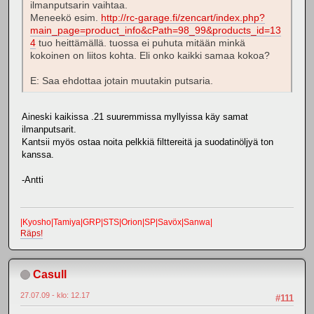
ilmanputsarin vaihtaa.
Meneekö esim.
http://rc-garage.fi/zencart/index.php?
main_page=product_info&cPath=98_99&products_id=13
4
tuo heittämällä. tuossa ei puhuta mitään minkä
kokoinen on liitos kohta. Eli onko kaikki samaa kokoa?
E: Saa ehdottaa jotain muutakin putsaria.
Aineski kaikissa .21 suuremmissa myllyissa käy samat
ilmanputsarit.
Kantsii myös ostaa noita pelkkiä filttereitä ja suodatinöljyä ton
kanssa.
-Antti
|Kyosho|Tamiya|GRP|STS|Orion|SP|Savöx|Sanwa|
Räps!
Casull
27.07.09 - klo: 12.17
#111