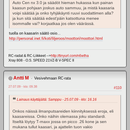
Auto Cen nx 3.0 ja säädöt hieman hukassa kun painan
kaasun pohjaan joskus auto sammuu, ja mistä kaasaria
voipi säätää ja onko tyhjäkäynti ruuvi suodattimen alla?
ja kun sitä säätää edest'päin katsottuna menee
isommalle vai? korjaatkaa jos olen väärässä.
tuolla on kaasarin säätö osio...
http://personal.inet.fi/koti/liljeroos/moottori/moottori.html
RC-radat & RC-Liikkeet -->
http://tinyurl.com/n6wtha
Xray 808 - O.S. SPEED 21VZ-B V-SPEC II
Antti M
Vesivehmaan RC-rata
27.07.09 - klo: 09.38
#110
Lainaus käyttäjältä: Samppu - 25.07.09 - klo: 16.16
Onkos näissä ilmanputsareiden kiinnityksessä eroja, eli
kaasareissa. Onko näihin olemassa joku standardi.
Itseltä löytyy T-maxx jossa on picco .26 kone ja sen
mukana tullut kaasari, ja ajattelin tuon vakio