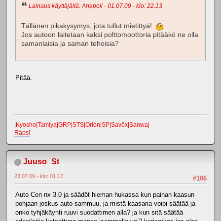
Lainaus käyttäjältä: Anapoli - 01.07.09 - klo: 22.13
Tällänen pikakysymys, jota tullut mietittyä!
Jos autoon laitetaan kaksi polttomoottoria pitääkö ne olla
samanlaisia ja saman tehoisia?
Pitää.
|Kyosho|Tamiya|GRP|STS|Orion|SP|Savöx|Sanwa|
Räps!
Juuso_St
23.07.09 - klo: 01.12
#106
Auto Cen nx 3.0 ja säädöt hieman hukassa kun painan kaasun
pohjaan joskus auto sammuu, ja mistä kaasaria voipi säätää ja
onko tyhjäkäynti ruuvi suodattimen alla? ja kun sitä säätää