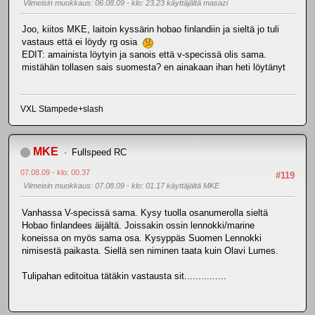
Viimeisin muokkaus
: 06.08.09 - klo: 23.23 käyttäjältä masazi
Joo, kiitos MKE, laitoin kyssärin hobao finlandiin ja sieltä jo tuli
vastaus että ei löydy rg osia
EDIT: amainista löytyin ja sanois että v-specissä olis sama.
mistähän tollasen sais suomesta? en ainakaan ihan heti löytänyt
VXL Stampede+slash
MKE
Fullspeed RC
07.08.09 - klo: 00.37
#119
Viimeisin muokkaus
: 07.08.09 - klo: 01.17 käyttäjältä MKE
Vanhassa V-specissä sama. Kysy tuolla osanumerolla sieltä
Hobao finlandees äijältä. Joissakin ossin lennokki/marine
koneissa on myös sama osa. Kysyppäs Suomen Lennokki
nimisestä paikasta. Siellä sen niminen taata kuin Olavi Lumes.
Tulipahan editoitua tätäkin vastausta sit...............