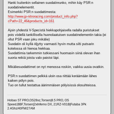
Hanki kuitenkin sellainen suodatinrunko, mihin käy PSR:n
suodatinelementit.
Esimerkki PSR:n suodattimesta:
http://www.jp-nitroracing.com/product_info.php?
cPath=22_46&products_id=161
Ajoin yhdestä V-Specistä hiekkapohjaisella radalla puristukset
pois viidellä tankillisella huonolaatuisen suodatinelementin takia (ei
ollut PSR vaan joku mikälie)
Suodatin oli kyllä öljytty varmasti hyvin mutta silti putsarin
kotelossa oli hienoa hiekkaa.
Suodattimia tarkemmin tutkiessani huomasin siinä olevan ihan
suoria reikiä joista valo paistoi läpi.
Mikäliesuodattimet on nyt menossa roskiin, vaikka uusia ovatkin.
PSR:n suodattimen pelkkä uloin osa riittää keräämään lähes
kaiken pölyn pois.
Tuo on tullut testattua äärimmäisen pölyisissä olosuhteissa.
Hobao ST PRO,OS28xz,Torsen|8.5 PRO, OS
Speed,BBF,Torsen|2xInferno DX, 21RZ-V01B|Futaba 3Pk
2.4Ghz/40FM/27AM