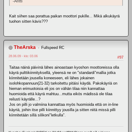
-Antti
Kait siihen saa porattua paikan moottori pukille... Mikä alkukäyrä
tuohon sitten kävis???
TheArska
Fullspeed RC
28.06.09 - klo: 03.06
#97
Taitaa näinä päivinä lähes ainoastaan kyoshon moottoreissa olla
käyrä pulttikiinnityksellä, yleensä ne on "standardi"mallia jotka
kiinnitetään jousella koneeseen, eli lähes jokainen
isolohkopannuun(21-32) tarkoitettu pitäisi käydä. Pakokäyriä on
hieman erimuotoisia eli jos on vähän tilaa niin kannattaa
huomioida että käyrä mahtuu...mutta eikös mädissä ole tilaa
reilusti käyrälle...?
Jos on pilli jo valmiina kannattaa myös huomioida että on in-line
käyriä, joihin itse pilli kiinnittyy jousilla ja sitten niitä missä pilli
kiinnitetään sillä silikoni"letkulla".