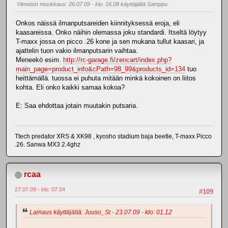
Viimeisin muokkaus
: 26.07.09 - klo: 16.08 käyttäjältä Samppu
Onkos näissä ilmanputsareiden kiinnityksessä eroja, eli
kaasareissa. Onko näihin olemassa joku standardi. Itseltä löytyy
T-maxx jossa on picco .26 kone ja sen mukana tullut kaasari, ja
ajattelin tuon vakio ilmanputsarin vaihtaa.
Meneekö esim.
http://rc-garage.fi/zencart/index.php?
main_page=product_info&cPath=98_99&products_id=134
tuo
heittämällä. tuossa ei puhuta mitään minkä kokoinen on liitos
kohta. Eli onko kaikki samaa kokoa?
E: Saa ehdottaa jotain muutakin putsaria.
Ttech predator XRS & XK98 , kyosho stadium baja beetle, T-maxx Picco
.26. Sanwa MX3 2.4ghz
rcaa
27.07.09 - klo: 07.04
#109
Lainaus käyttäjältä: Juuso_St - 23.07.09 - klo: 01.12