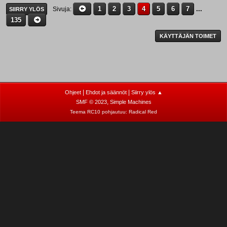
1
2
3
4
5
6
7
...
Sivuja
SIIRRY YLÖS
135
KÄYTTÄJÄN TOIMET
|
|
Ohjeet
Ehdot ja säännöt
Siirry ylös ▲
,
SMF © 2023
Simple Machines
Teema RC10 pohjautuu:
Radical Red