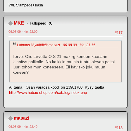
VXL Stampede+slash
MKE
Fullspeed RC
06.08.09 - klo: 22.00
#117
Lainaus käyttäjältä: masazi - 06.08.09 - klo: 21.15
Terve. Olis tarvetta O.S 21 max rg koneen kaasarin
kiinnitys palikalle. No kaikkiin muihin tuntui olevan paitsi
juuri tohon mun koneeseen. Eli käviskö joku muun
koneen?
Ai tämä
. Osan varaosa koodi on 23981700. Kysy täältä
http://www.hobao-shop.com/catalog/index.php
masazi
06.08.09 - klo: 22.49
#118