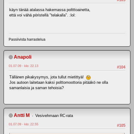
käyn tänää atalassa hakemassa poltttoainetta,
että voi vähä pöristellä "telakalla". :lol:
Passiivista harrastelua
Anapoli
01.07.09 - klo: 22.13
#104
Tällänen pikakysymys, jota tullut mietittyä!
Jos autoon laitetaan kaksi polttomoottoria pitääkö ne olla
samanlaisia ja saman tehoisia?
Antti M
Vesivehmaan RC-rata
01.07.09 - klo: 22.55
#105