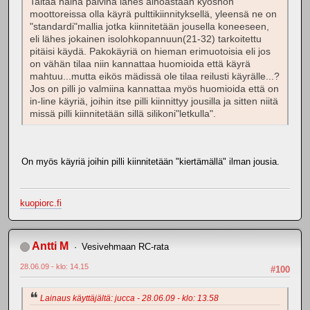
Taitaa näinä päivinä lähes ainoastaan kyoshon
moottoreissa olla käyrä pulttikiinnityksellä, yleensä ne on
"standardi"mallia jotka kiinnitetään jousella koneeseen,
eli lähes jokainen isolohkopannuun(21-32) tarkoitettu
pitäisi käydä. Pakokäyriä on hieman erimuotoisia eli jos
on vähän tilaa niin kannattaa huomioida että käyrä
mahtuu...mutta eikös mädissä ole tilaa reilusti käyrälle...?
Jos on pilli jo valmiina kannattaa myös huomioida että on
in-line käyriä, joihin itse pilli kiinnittyy jousilla ja sitten niitä
missä pilli kiinnitetään sillä silikoni"letkulla".
On myös käyriä joihin pilli kiinnitetään "kiertämällä" ilman jousia.
kuopiorc.fi
Antti M
Vesivehmaan RC-rata
28.06.09 - klo: 14.15
#100
Lainaus käyttäjältä: jucca - 28.06.09 - klo: 13.58