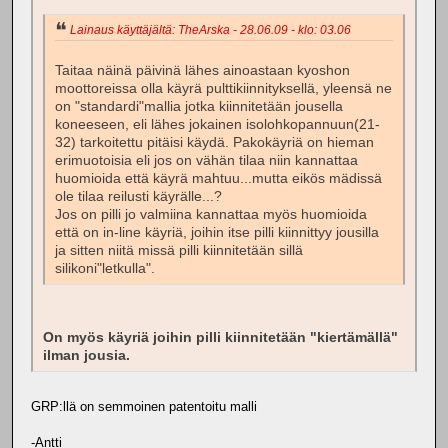
Lainaus käyttäjältä: TheArska - 28.06.09 - klo: 03.06
Taitaa näinä päivinä lähes ainoastaan kyoshon
moottoreissa olla käyrä pulttikiinnityksellä, yleensä ne
on "standardi"mallia jotka kiinnitetään jousella
koneeseen, eli lähes jokainen isolohkopannuun(21-
32) tarkoitettu pitäisi käydä. Pakokäyriä on hieman
erimuotoisia eli jos on vähän tilaa niin kannattaa
huomioida että käyrä mahtuu...mutta eikös mädissä
ole tilaa reilusti käyrälle...?
Jos on pilli jo valmiina kannattaa myös huomioida
että on in-line käyriä, joihin itse pilli kiinnittyy jousilla
ja sitten niitä missä pilli kiinnitetään sillä
silikoni"letkulla".
On myös käyriä joihin pilli kiinnitetään "kiertämällä"
ilman jousia.
GRP:llä on semmoinen patentoitu malli
-Antti