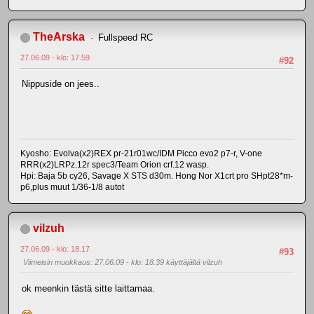
TheArska
Fullspeed RC
27.06.09 - klo: 17.59
#92
Nippuside on jees..
Kyosho: Evolva(x2)REX pr-21r01wc/IDM Picco evo2 p7-r, V-one
RRR(x2)LRPz.12r spec3/Team Orion crf.12 wasp.
Hpi: Baja 5b cy26, Savage X STS d30m. Hong Nor X1crt pro SHpt28*m-
p6,plus muut 1/36-1/8 autot
vilzuh
27.06.09 - klo: 18.17
#93
Viimeisin muokkaus
: 27.06.09 - klo: 18.39 käyttäjältä vilzuh
ok meenkin tästä sitte laittamaa.