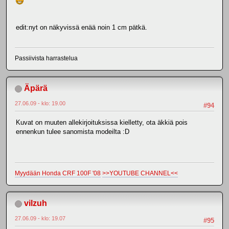
edit:nyt on näkyvissä enää noin 1 cm pätkä.
Passiivista harrastelua
Äpärä
27.06.09 - klo: 19.00
#94
Kuvat on muuten allekirjoituksissa kielletty, ota äkkiä pois
ennenkun tulee sanomista modeilta :D
Myydään Honda CRF 100F '08
>>YOUTUBE CHANNEL<<
vilzuh
27.06.09 - klo: 19.07
#95