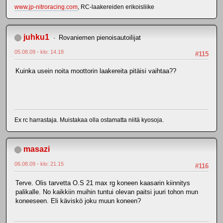
www.jp-nitroracing.com
, RC-laakereiden erikoisliike
juhku1
Rovaniemen pienoisautoilijat
05.08.09 - klo: 14.18
#115
Kuinka usein noita moottorin laakereita pitäisi vaihtaa??
Ex rc harrastaja. Muistakaa olla ostamatta niitä kyosoja.
masazi
06.08.09 - klo: 21.15
#116
Terve. Olis tarvetta O.S 21 max rg koneen kaasarin kiinnitys
palikalle. No kaikkiin muihin tuntui olevan paitsi juuri tohon mun
koneeseen. Eli käviskö joku muun koneen?