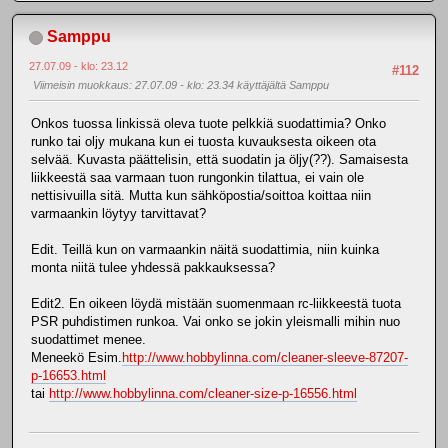
Samppu
27.07.09 - klo: 23.12
#112
Viimeisin muokkaus
: 27.07.09 - klo: 23.34 käyttäjältä Samppu
Onkos tuossa linkissä oleva tuote pelkkiä suodattimia? Onko
runko tai oljy mukana kun ei tuosta kuvauksesta oikeen ota
selvää. Kuvasta päättelisin, että suodatin ja öljy(??). Samaisesta
liikkeestä saa varmaan tuon rungonkin tilattua, ei vain ole
nettisivuilla sitä. Mutta kun sähköpostia/soittoa koittaa niin
varmaankin löytyy tarvittavat?
Edit. Teillä kun on varmaankin näitä suodattimia, niin kuinka
monta niitä tulee yhdessä pakkauksessa?
Edit2. En oikeen löydä mistään suomenmaan rc-liikkeestä tuota
PSR puhdistimen runkoa. Vai onko se jokin yleismalli mihin nuo
suodattimet menee.
Meneekö Esim.
http://www.hobbylinna.com/cleaner-sleeve-87207-
p-16653.html
tai
http://www.hobbylinna.com/cleaner-size-p-16556.html