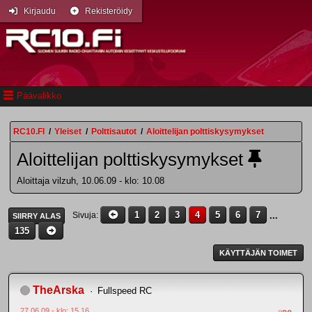
Kirjaudu
Rekisteröidy
Päävalikko
RC10.FI
/
Yleiset
/
Polttisautot
/
Aloittelijan polttiskysymykset
Aloittelijan polttiskysymykset
Aloittaja vilzuh, 10.06.09 - klo: 10.08
1
2
3
4
5
6
7
...
Sivuja
SIIRRY ALAS
135
KÄYTTÄJÄN TOIMET
TheArska
Fullspeed RC
27.06.09 - klo: 15.16