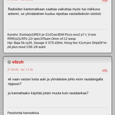
#90
Radioiden kantomatkaan saattaa vaikuttaa myös tuo roikkuva
antenni, se ylimääräinen kuuluu niputtaa vastariboksiin siististi.
Kyosho: Evolva(x2)REX pr-21r01wc/IDM Picco evo2 p7-r, V-one
RRR(x2)LRPz.12r spec3/Team Orion crf.12 wasp.
Hpi: Baja 5b cy26, Savage X STS d30m. Hong Nor X1crt pro SHpt28*m-
p6,plus muut 1/36-1/8 autot
vilzuh
27.06.09 - klo: 17.46
#91
eli vaan vastari loota auki ja ylimääräne johto esim rautalangalla
nippuun?
ja kannattaako käyttää jotain muuta kuin rautalankaa?
Passiivista harrastelua