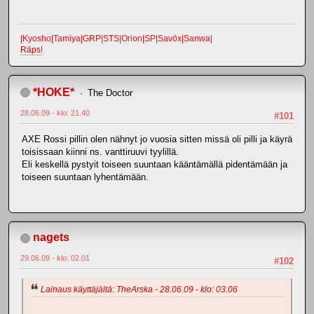
|Kyosho|Tamiya|GRP|STS|Orion|SP|Savöx|Sanwa|
Räps!
*HOKE*
The Doctor
28.06.09 - klo: 21.40
#101
AXE Rossi pillin olen nähnyt jo vuosia sitten missä oli pilli ja käyrä
toisissaan kiinni ns. vanttiruuvi tyylillä.
Eli keskellä pystyit toiseen suuntaan kääntämällä pidentämään ja
toiseen suuntaan lyhentämään.
nagets
29.06.09 - klo: 02.01
#102
Lainaus käyttäjältä: TheArska - 28.06.09 - klo: 03.06