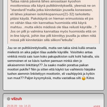
Taitaa näinä päivinä lähes ainoastaan kyoshon
moottoreissa olla käyrä pulttikiinnityksellä, yleensä ne on
"standardi"mallia jotka kiinnitetään jousella koneeseen,
eli lähes jokainen isolohkopannuun(21-32) tarkoitettu
pitäisi käydä. Pakokäyriä on hieman erimuotoisia eli jos
on vähän tilaa niin kannattaa huomioida että käyrä
mahtuu...mutta eikös mädissä ole tilaa reilusti käyrälle...?
Jos on pilli jo valmiina kannattaa myös huomioida että on
in-line käyriä, joihin itse pilli kiinnittyy jousilla ja sitten niitä
missä pilli kiinnitetään sillä silikoni"letkulla".
Juu se on pulttikiinnityksellä, mutta sen takia siinä kullä omasta
mielestä on aika paljon tilaa uudelle käyrälle. Voisitteko antaa
vinkkiä mistä sais tuon koko pakuputkiston suht koht halvalla, siis
semmoinen et se kävis tuohon pannuun minkä olen jo
aikaisemmin linkittänyt?? Ja saako madiin porattua paikan
moottori pukille? Niin ja sitten että käykö tuo vaihteisto härpäke
tuohon aiemmin linkitettyyn moottoriin, eli vauhtipyörä ja kytkin
sun muut?? Paljon kysymyksiä, mutta vastatkaa silti
Kiitos
vilzuh
29.06.09 - klo: 14.15
#103