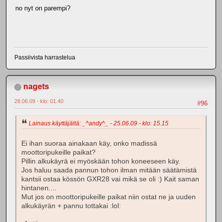
no nyt on parempi?
Passiivista harrastelua
nagets
28.06.09 - klo: 01.40
#96
Lainaus käyttäjältä: _^andy^_ - 25.06.09 - klo: 15.15
Ei ihan suoraa ainakaan käy, onko madissä
moottoripukeille paikat?
Pillin alkukäyrä ei myöskään tohon koneeseen käy.
Jos haluu saada pannun tohon ilman mitään säätämistä
kantsii ostaa kössön GXR28 vai mikä se oli :) Kait saman
hintanen....
Mut jos on moottoripukeille paikat niin ostat ne ja uuden
alkukäyrän + pannu tottakai :lol: