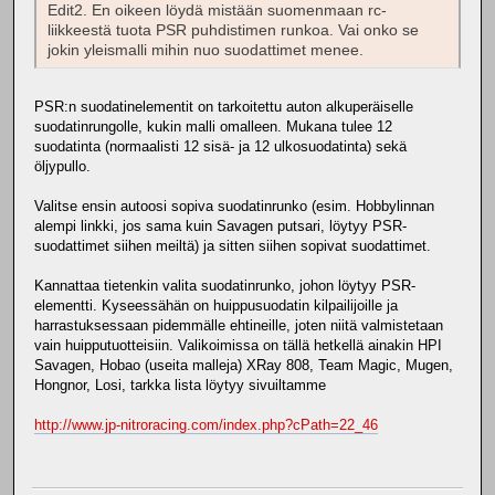
Edit2. En oikeen löydä mistään suomenmaan rc-
liikkeestä tuota PSR puhdistimen runkoa. Vai onko se
jokin yleismalli mihin nuo suodattimet menee.
PSR:n suodatinelementit on tarkoitettu auton alkuperäiselle
suodatinrungolle, kukin malli omalleen. Mukana tulee 12
suodatinta (normaalisti 12 sisä- ja 12 ulkosuodatinta) sekä
öljypullo.
Valitse ensin autoosi sopiva suodatinrunko (esim. Hobbylinnan
alempi linkki, jos sama kuin Savagen putsari, löytyy PSR-
suodattimet siihen meiltä) ja sitten siihen sopivat suodattimet.
Kannattaa tietenkin valita suodatinrunko, johon löytyy PSR-
elementti. Kyseessähän on huippusuodatin kilpailijoille ja
harrastuksessaan pidemmälle ehtineille, joten niitä valmistetaan
vain huipputuotteisiin. Valikoimissa on tällä hetkellä ainakin HPI
Savagen, Hobao (useita malleja) XRay 808, Team Magic, Mugen,
Hongnor, Losi, tarkka lista löytyy sivuiltamme
http://www.jp-nitroracing.com/index.php?cPath=22_46