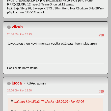
Kyosho: Evolva(x2)REX pr-21r01wc/IDM Picco evo2 p7-r, V-one
RRR(x2)LRPz.12r spec3/Team Orion crf.12 wasp.
Hpi: Baja 5b cy26, Savage X STS d30m. Hong Nor X1crt pro SHpt28*m-
p6,plus muut 1/36-1/8 autot
vilzuh
28.06.09 - klo: 12.49
#98
toivottavasti en kovin montaa vuotta että saan tuon tukivarren...
Passiivista harrastelua
jucca
KUArc admin
28.06.09 - klo: 13.58
#99
Lainaus käyttäjältä: TheArska - 28.06.09 - klo: 03.06