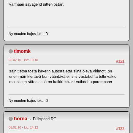
varmaan savage xl sitten ostan.
Ny muuten hajos joku :D
timomk
06.02.10 - klo: 10.10
#121
sain tietoa tosta kaverin autosta että siinä oleva virimotti on
enemmän kiertävä kun vääntävä eli siis vastakohta tolle vakio
mosalle ja sitten siinä on kaikki iskarit vaihdettu parempaan
Ny muuten hajos joku :D
horna
Fullspeed RC
08.02.10 - klo: 14.12
#122