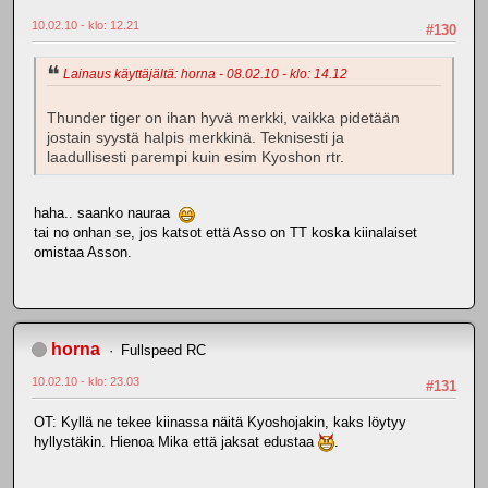
10.02.10 - klo: 12.21
#130
Lainaus käyttäjältä: horna - 08.02.10 - klo: 14.12
Thunder tiger on ihan hyvä merkki, vaikka pidetään
jostain syystä halpis merkkinä. Teknisesti ja
laadullisesti parempi kuin esim Kyoshon rtr.
haha.. saanko nauraa
tai no onhan se, jos katsot että Asso on TT koska kiinalaiset
omistaa Asson.
horna
Fullspeed RC
10.02.10 - klo: 23.03
#131
OT: Kyllä ne tekee kiinassa näitä Kyoshojakin, kaks löytyy
hyllystäkin. Hienoa Mika että jaksat edustaa
.