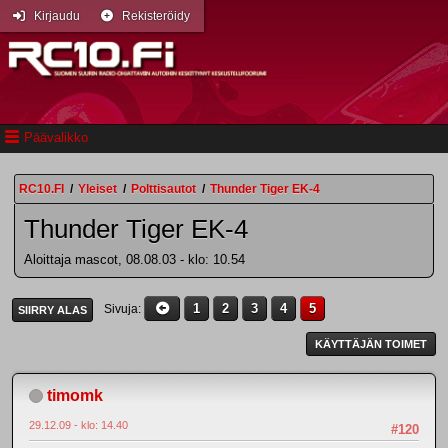
Kirjaudu
Rekisteröidy
Päävalikko
RC10.FI
/
Yleiset
/
Polttisautot
/
Thunder Tiger EK-4
Thunder Tiger EK-4
Aloittaja mascot, 08.08.03 - klo: 10.54
1
2
3
4
5
Sivuja
SIIRRY ALAS
KÄYTTÄJÄN TOIMET
timomk
29.12.09 - klo: 14.40
#120