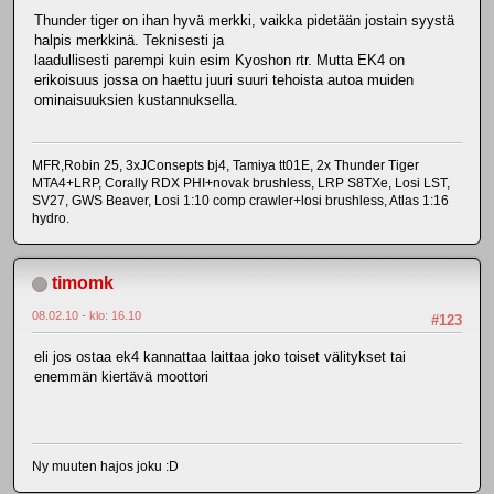
Thunder tiger on ihan hyvä merkki, vaikka pidetään jostain syystä
halpis merkkinä. Teknisesti ja
laadullisesti parempi kuin esim Kyoshon rtr. Mutta EK4 on
erikoisuus jossa on haettu juuri suuri tehoista autoa muiden
ominaisuuksien kustannuksella.
MFR,Robin 25, 3xJConsepts bj4, Tamiya tt01E, 2x Thunder Tiger
MTA4+LRP, Corally RDX PHI+novak brushless, LRP S8TXe, Losi LST,
SV27, GWS Beaver, Losi 1:10 comp crawler+losi brushless, Atlas 1:16
hydro.
timomk
08.02.10 - klo: 16.10
#123
eli jos ostaa ek4 kannattaa laittaa joko toiset välitykset tai
enemmän kiertävä moottori
Ny muuten hajos joku :D