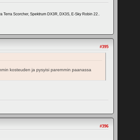
a Terra Scorcher, Spektrum DX3R, DX3S, E-Sky Robin 22..
#395
remmin kosteuden ja pysyisi paremmin paanassa
#396