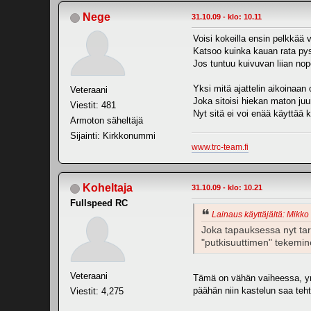
Nege
31.10.09 - klo: 10.11
Voisi kokeilla ensin pelkkää v
Katsoo kuinka kauan rata py
Jos tuntuu kuivuvan liian nop
Yksi mitä ajattelin aikoinaan ol
Veteraani
Joka sitoisi hiekan maton juu
Viestit: 481
Nyt sitä ei voi enää käyttää k
Armoton säheltäjä
Sijainti: Kirkkonummi
www.trc-team.fi
Koheltaja
31.10.09 - klo: 10.21
Fullspeed RC
Lainaus käyttäjältä: Mikko 
Joka tapauksessa nyt tarv
"putkisuuttimen" tekemi
Veteraani
Tämä on vähän vaiheessa, yri
päähän niin kastelun saa tehty
Viestit: 4,275