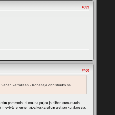
#399
#400
 ja vähän kerrallaan - Koheltaja onnistuuko se
iletku paremmin, ei maksa paljoa ja siihen sumusuutin
ii imeytyä, ei ennen ajoa koska silloin ajetaan kurakrossia.