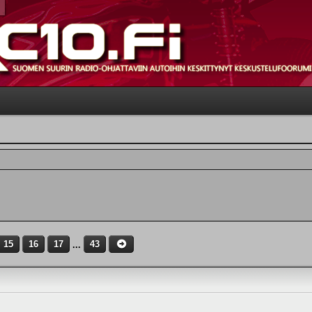
15
16
17
...
43