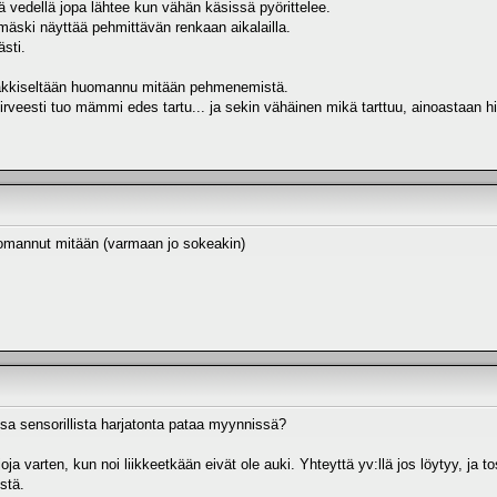
ä vedellä jopa lähtee kun vähän käsissä pyörittelee.
mäski näyttää pehmittävän renkaan aikalailla.
sti.
 äkkiseltään huomannu mitään pehmenemistä.
irveesti tuo mämmi edes tartu... ja sekin vähäinen mikä tarttuu, ainoastaan 
uomannut mitään (varmaan jo sokeakin)
nsa sensorillista harjatonta pataa myynnissä?
joja varten, kun noi liikkeetkään eivät ole auki. Yhteyttä yv:llä jos löytyy, ja
stä.