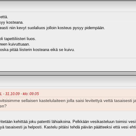
että.
syy kosteana.
easti niin kevyt suolaliuos jolloin kosteus pysyy pidempään.
i tapettiliisteri liuos.
reen kuivuttuaan.
oska pitää liisterin kosteana eikä se kuivu.
L - 31.10.09 - klo: 09.05
itsisimme sellaisen kastelulaiteen jolla saisi levitettyä vettä tasaisesti
nen?
tetään kehittää joku patentti lähiaikoina. Pelkkään vesikasteluun toimisi ves
ä tasaisesti ja helposti. Kastelu pitäisi tehdä päivän päätteeksi että vesi eht