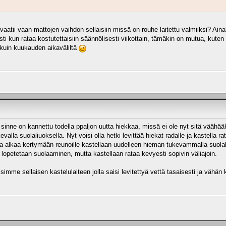
aatii vaan mattojen vaihdon sellaisiin missä on rouhe laitettu valmiiksi? Ain
ti kun rataa kostutettaisiin säännölisesti viikottain, tämäkin on mutua, kute
 kuin kuukauden aikaväliltä
 sinne on kannettu todella ppaljon uutta hiekkaa, missä ei ole nyt sitä vääh
alla suolaliuoksella. Nyt voisi olla hetki levittää hiekat radalle ja kastella rat
ja alkaa kertymään reunoille kastellaan uudelleen hieman tukevammalla suolali
 lopetetaan suolaaminen, mutta kastellaan rataa kevyesti sopivin väliajoin.
simme sellaisen kastelulaiteen jolla saisi levitettyä vettä tasaisesti ja vähän