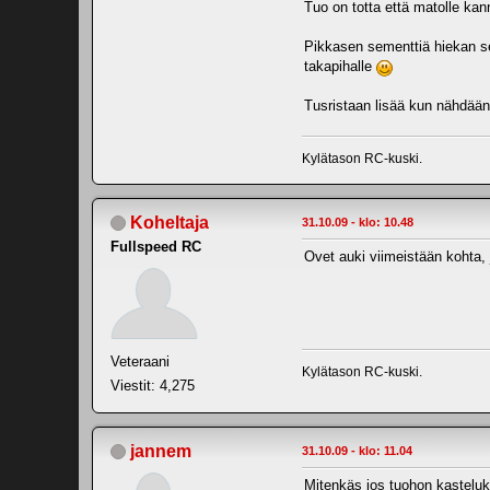
Tuo on totta että matolle kan
Pikkasen sementtiä hiekan seka
takapihalle
Tusristaan lisää kun nähdään
Kylätason RC-kuski.
Koheltaja
31.10.09 - klo: 10.48
Fullspeed RC
Ovet auki viimeistään kohta, 
Veteraani
Kylätason RC-kuski.
Viestit: 4,275
jannem
31.10.09 - klo: 11.04
Mitenkäs jos tuohon kasteluk