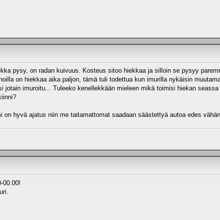
ekka pysy, on radan kuivuus. Kosteus sitoo hiekkaa ja silloin se pysyy paremm
noilla on hiekkaa aika paljon, tämä tuli todettua kun imurilla nykäisin muutama
si jotain imuroitu... Tuleeko kenellekkään mieleen mikä toimisi hiekan seass
iinni?
i on hyvä ajatus niin me taitamattomat saadaan säästettyä autoa edes vähä
0-00.00!
ri.