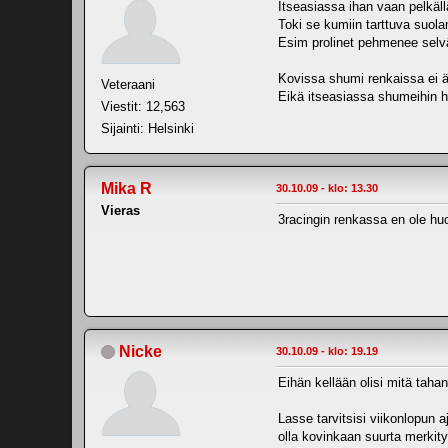
Itseasiassa ihan vaan pelkäll
Toki se kumiin tarttuva suola
Esim prolinet pehmenee selvä
Kovissa shumi renkaissa ei
Veteraani
Eikä itseasiassa shumeihin h
Viestit: 12,563
Sijainti: Helsinki
Mika R
30.10.09 - klo: 13.30
Vieras
3racingin renkassa en ole h
Nicke
30.10.09 - klo: 19.19
Eihän kellään olisi mitä taha
Lasse tarvitsisi viikonlopun a
olla kovinkaan suurta merkity