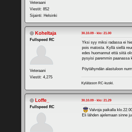
Veteraani
Viestit: 852
Sijainti: Helsinki
Koheltaja
30.10.09 - klo: 21.00
Fullspeed RC
Yksi syy miksi radassa ei hi
pois matosta. Kyllä siellä reu
edes huomannut että siitä oli
pysyisi paremmin paanassa k
Pöytähyndän alastuloon nurm
Veteraani
Viestit: 4,275
Kylätason RC-kuski.
Loffe_
30.10.09 - klo: 21.29
Fullspeed RC
Valvoja paikalla klo.22.0
Eli lähden ajelemaan sinne juu