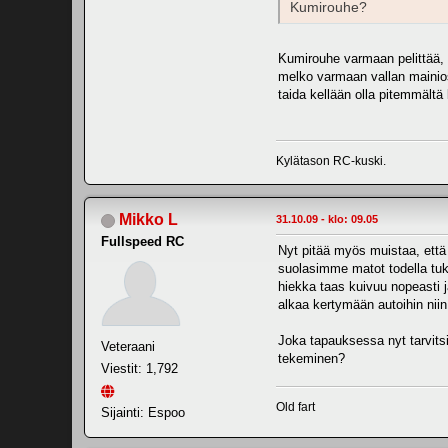
Kumirouhe?
Kumirouhe varmaan pelittää, v
melko varmaan vallan mainios
taida kellään olla pitemmältä
Kylätason RC-kuski.
Mikko L
31.10.09 - klo: 09.05
Fullspeed RC
Nyt pitää myös muistaa, että
suolasimme matot todella tukev
hiekka taas kuivuu nopeasti 
alkaa kertymään autoihin niin
Joka tapauksessa nyt tarvitsi
Veteraani
tekeminen?
Viestit: 1,792
Old fart
Sijainti: Espoo