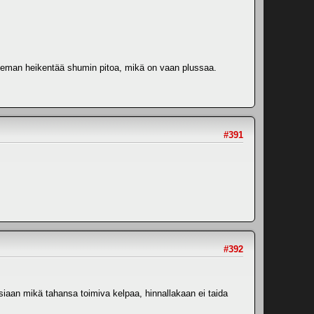
hieman heikentää shumin pitoa, mikä on vaan plussaa.
#391
#392
 tosiaan mikä tahansa toimiva kelpaa, hinnallakaan ei taida