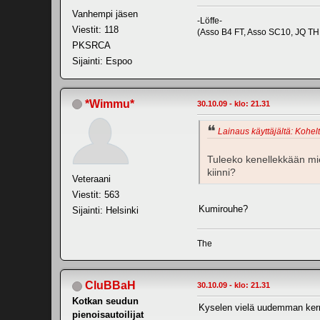
Vanhempi jäsen
-Löffe-
Viestit: 118
(Asso B4 FT, Asso SC10, JQ TH
PKSRCA
Sijainti: Espoo
*Wimmu*
30.10.09 - klo: 21.31
Lainaus käyttäjältä: Kohelt
Tuleeko kenellekkään mi
kiinni?
Veteraani
Viestit: 563
Kumirouhe?
Sijainti: Helsinki
The
CluBBaH
30.10.09 - klo: 21.31
Kotkan seudun
Kyselen vielä uudemman kerra
pienoisautoilijat