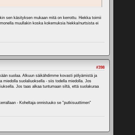
akin sen käsityksen mukaan mitä on kerrottu. Hiekka toimii
n monella muullakin koska kokemuksia hiekka/nurtsista ei
#398
ääkään suolaa. Alkuun säikähdimme kovasti pölyämistä ja
a miedolla suolaliuoksella - siis todella miedolla. Jos
uksella. Jos taas alkaa tuntumaan siltä, että suolakuraa
 kerrallaan - Koheltaja onnistuuko se "putkisuuttimen"