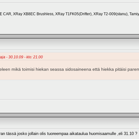
E CAR, XRay XB8EC Brushless, XRay T1FK05(Drifter), XRay T2-009(stanu), Tamiy
aja - 30.10.09 - klo: 21.00
eleen mikä toimisi hiekan seassa sidosaineena että hiekka pitäisi pa
n tässä josko jollain olis tuoreempaa aikataulua huomisaamulle ,eli 31.10 ?