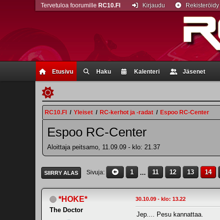
Tervetuloa foorumille
RC10.FI
Kirjaudu
Rekisteröidy
Etusivu
Haku
Kalenteri
Jäsenet
RC10.FI
/
Yleiset
/
RC-kerhot ja -radat
/
Espoo RC-Center
Espoo RC-Center
Aloittaja peitsamo, 11.09.09 - klo: 21.37
1
...
11
12
13
14
Sivuja
SIIRRY ALAS
*HOKE*
30.10.09 - klo: 13.22
The Doctor
Jep.... Pesu kannattaa.