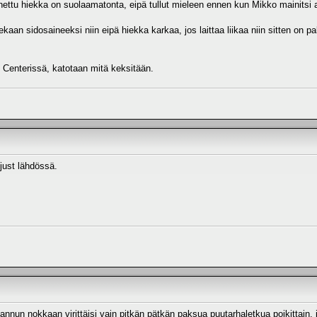
nettu hiekka on suolaamatonta, eipä tullut mieleen ennen kun Mikko mainitsi 
an sidosaineeksi niin eipä hiekka karkaa, jos laittaa liikaa niin sitten on pal
 Centerissä, katotaan mitä keksitään.
just lähdössä.
annun nokkaan virittäisi vain pitkän pätkän paksua puutarhaletkua poikittain