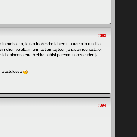
#393
in ruohossa, kuiva irtohiekka lähtee muutamalla rundilla
n neliön palalta imurin astian täyteen ja radan reunasta ei
a sidosaineena että hiekka pitäisi paremmin kosteuden ja
n alastulossa
#394