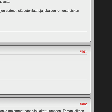
asiasta.
jon parimetrisiä betonilaattoja jokaisen remonttireiskan
#401
#402
, jonka molemmat päät olisi laitettu umpeen. Tämän jälkeen