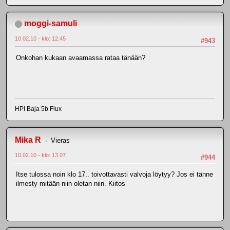
moggi-samuli
10.02.10 - klo: 12.45
#943
Onkohan kukaan avaamassa rataa tänään?
HPI Baja 5b Flux
Mika R
Vieras
10.02.10 - klo: 13.07
#944
Itse tulossa noin klo 17.. toivottavasti valvoja löytyy? Jos ei tänne
ilmesty mitään niin oletan niin. Kiitos