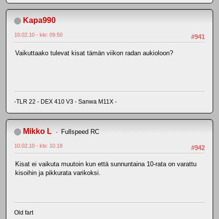
Kapa990
10.02.10 - klo: 09.50
#941
Vaikuttaako tulevat kisat tämän viikon radan aukioloon?
-TLR 22 - DEX 410 V3 - Sanwa M11X -
Mikko L
Fullspeed RC
10.02.10 - klo: 10.18
#942
Kisat ei vaikuta muutoin kun että sunnuntaina 10-rata on varattu
kisoihin ja pikkurata varikoksi.
Old fart