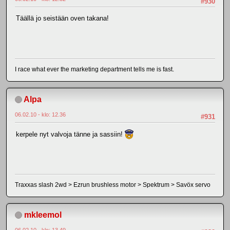
#930
Täällä jo seistään oven takana!
I race what ever the marketing department tells me is fast.
Alpa
06.02.10 - klo: 12.36
#931
kerpele nyt valvoja tänne ja sassiin!
Traxxas slash 2wd > Ezrun brushless motor > Spektrum > Savöx servo
mkleemol
06.02.10 - klo: 13.49