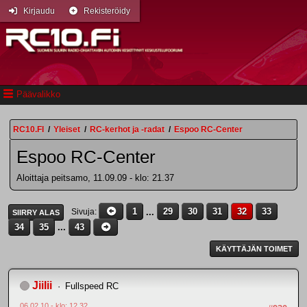
Kirjaudu
Rekisteröidy
Päävalikko
RC10.FI
/
Yleiset
/
RC-kerhot ja -radat
/
Espoo RC-Center
Espoo RC-Center
Aloittaja peitsamo, 11.09.09 - klo: 21.37
1
...
29
30
31
32
33
Sivuja
SIIRRY ALAS
34
35
...
43
KÄYTTÄJÄN TOIMET
JiiIii
Fullspeed RC
06.02.10 - klo: 12.32