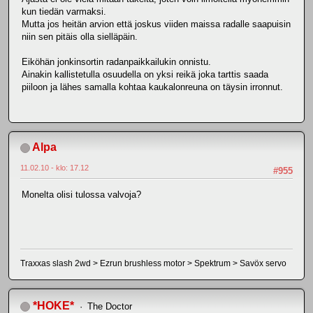
kun tiedän varmaksi.
Mutta jos heitän arvion että joskus viiden maissa radalle saapuisin
niin sen pitäis olla sielläpäin.
Eiköhän jonkinsortin radanpaikkailukin onnistu.
Ainakin kallistetulla osuudella on yksi reikä joka tarttis saada
piiloon ja lähes samalla kohtaa kaukalonreuna on täysin irronnut.
Alpa
11.02.10 - klo: 17.12
#955
Monelta olisi tulossa valvoja?
Traxxas slash 2wd > Ezrun brushless motor > Spektrum > Savöx servo
*HOKE*
The Doctor