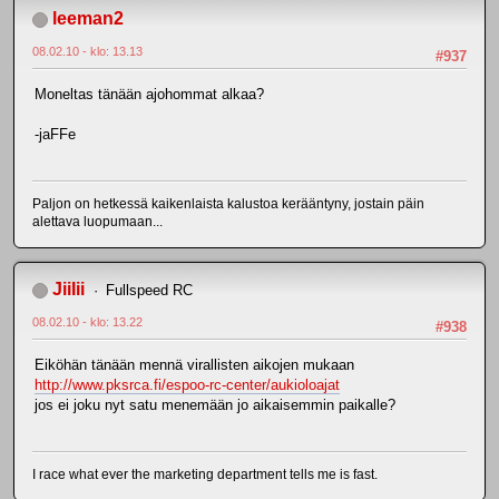
leeman2
08.02.10 - klo: 13.13
#937
Moneltas tänään ajohommat alkaa?
-jaFFe
Paljon on hetkessä kaikenlaista kalustoa kerääntyny, jostain päin
alettava luopumaan...
JiiIii
Fullspeed RC
08.02.10 - klo: 13.22
#938
Eiköhän tänään mennä virallisten aikojen mukaan
http://www.pksrca.fi/espoo-rc-center/aukioloajat
jos ei joku nyt satu menemään jo aikaisemmin paikalle?
I race what ever the marketing department tells me is fast.