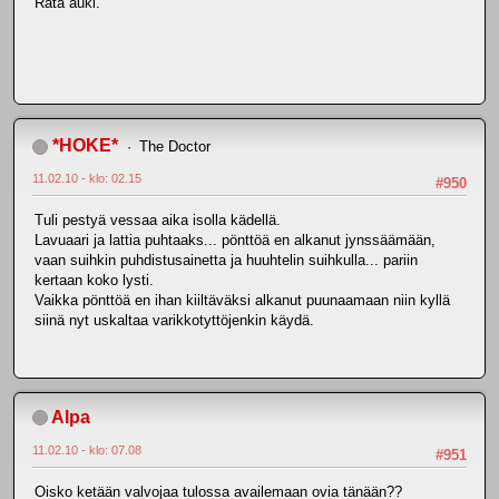
Rata auki.
*HOKE*
The Doctor
11.02.10 - klo: 02.15
#950
Tuli pestyä vessaa aika isolla kädellä.
Lavuaari ja lattia puhtaaks... pönttöä en alkanut jynssäämään,
vaan suihkin puhdistusainetta ja huuhtelin suihkulla... pariin
kertaan koko lysti.
Vaikka pönttöä en ihan kiiltäväksi alkanut puunaamaan niin kyllä
siinä nyt uskaltaa varikkotyttöjenkin käydä.
Alpa
11.02.10 - klo: 07.08
#951
Oisko ketään valvojaa tulossa availemaan ovia tänään??