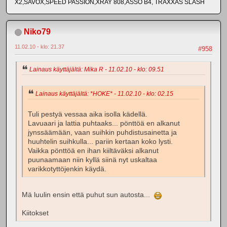
X2,SAVOX,SPEED PASSION,XRAY 808,ASSO B4, TRAXXAS SLASH
Niko79
11.02.10 - klo: 21.37
#958
Lainaus käyttäjältä: Mika R - 11.02.10 - klo: 09.51
Lainaus käyttäjältä: *HOKE* - 11.02.10 - klo: 02.15
Tuli pestyä vessaa aika isolla kädellä.
Lavuaari ja lattia puhtaaks... pönttöä en alkanut
jynssäämään, vaan suihkin puhdistusainetta ja
huuhtelin suihkulla... pariin kertaan koko lysti.
Vaikka pönttöä en ihan kiiltäväksi alkanut
puunaamaan niin kyllä siinä nyt uskaltaa
varikkotyttöjenkin käydä.
Mä luulin ensin että puhut sun autosta...
Kiitokset