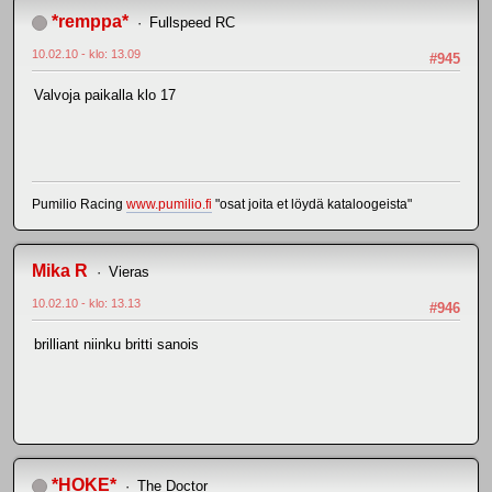
*remppa*
Fullspeed RC
10.02.10 - klo: 13.09
#945
Valvoja paikalla klo 17
Pumilio Racing
www.pumilio.fi
"osat joita et löydä kataloogeista"
Mika R
Vieras
10.02.10 - klo: 13.13
#946
brilliant niinku britti sanois
*HOKE*
The Doctor