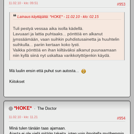
11.02.10 - klo: 09.51
#953
Lainaus käyttäjältä: *HOKE* - 11.02.10 - klo: 02.15
Tuli pestyä vessaa aika isolla kädellä.
Lavuaari ja lattia puhtaaks... pönttöä en alkanut
jynssäämään, vaan suihkin puhdistusainetta ja huuhtelin
suihkulla... pariin kertaan koko lysti.
Vaikka pönttöä en ihan kiiltäväksi alkanut puunaamaan
niin kyllä siinä nyt uskaltaa varikkotyttöjenkin käydä.
Mä luulin ensin että puhut sun autosta...
Kiitokset
*HOKE*
The Doctor
11.02.10 - klo: 11.21
#954
Minä tulen tänään taas ajamaan.
Ajasta ei ole vielä mitään takeita, joten voin ilmoitella myöhemmin