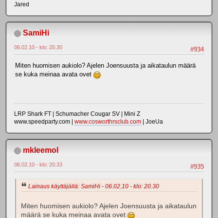
Jared
SamiHi
06.02.10 - klo: 20.30
#934
Miten huomisen aukiolo? Ajelen Joensuusta ja aikataulun määrä
se kuka meinaa avata ovet
LRP Shark FT | Schumacher Cougar SV | Mini Z
www.speedparty.com |
www.cosworthrsclub.com
| JoeUa
mkleemol
06.02.10 - klo: 20.33
#935
Lainaus käyttäjältä: SamiHi - 06.02.10 - klo: 20.30
Miten huomisen aukiolo? Ajelen Joensuusta ja aikataulun
määrä se kuka meinaa avata ovet