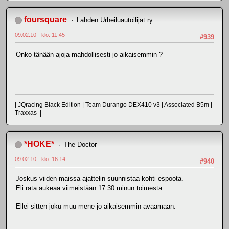
foursquare
Lahden Urheiluautoilijat ry
09.02.10 - klo: 11.45
#939
Onko tänään ajoja mahdollisesti jo aikaisemmin ?
| JQracing Black Edition | Team Durango DEX410 v3 | Associated B5m |
Traxxas |
*HOKE*
The Doctor
09.02.10 - klo: 16.14
#940
Joskus viiden maissa ajattelin suunnistaa kohti espoota.
Eli rata aukeaa viimeistään 17.30 minun toimesta.
Ellei sitten joku muu mene jo aikaisemmin avaamaan.