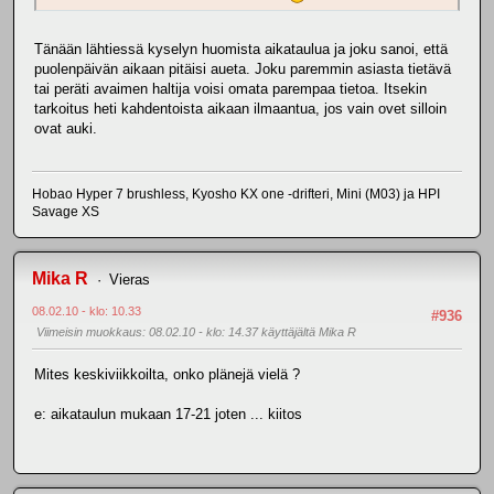
Tänään lähtiessä kyselyn huomista aikataulua ja joku sanoi, että
puolenpäivän aikaan pitäisi aueta. Joku paremmin asiasta tietävä
tai peräti avaimen haltija voisi omata parempaa tietoa. Itsekin
tarkoitus heti kahdentoista aikaan ilmaantua, jos vain ovet silloin
ovat auki.
Hobao Hyper 7 brushless, Kyosho KX one -drifteri, Mini (M03) ja HPI
Savage XS
Mika R
Vieras
08.02.10 - klo: 10.33
#936
Viimeisin muokkaus
: 08.02.10 - klo: 14.37 käyttäjältä Mika R
Mites keskiviikkoilta, onko plänejä vielä ?
e: aikataulun mukaan 17-21 joten ... kiitos