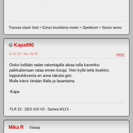
Traxxas slash 2wd > Ezrun brushless motor > Spektrum > Savöx servo
Kapa990
11.02.10 - klo: 09.45
#952
Oisko kellään radan rakentajalla aikaa tulla kaveriksi
paikkailemaan rataa ennen kisoja. Voin kyllä tehä itsekkin,
lopputuloksesta en anna takuita:grin:
Mulle kävis tänään illalla ja lauantaina.
-Kapa
-TLR 22 - DEX 410 V3 - Sanwa M11X -
Mika R
Vieras