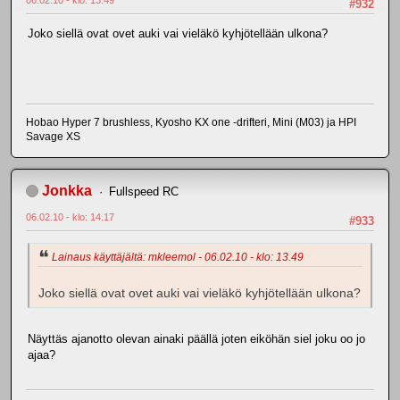
#932
Joko siellä ovat ovet auki vai vieläkö kyhjötellään ulkona?
Hobao Hyper 7 brushless, Kyosho KX one -drifteri, Mini (M03) ja HPI
Savage XS
Jonkka
Fullspeed RC
06.02.10 - klo: 14.17
#933
Lainaus käyttäjältä: mkleemol - 06.02.10 - klo: 13.49
Joko siellä ovat ovet auki vai vieläkö kyhjötellään ulkona?
Näyttäs ajanotto olevan ainaki päällä joten eiköhän siel joku oo jo
ajaa?