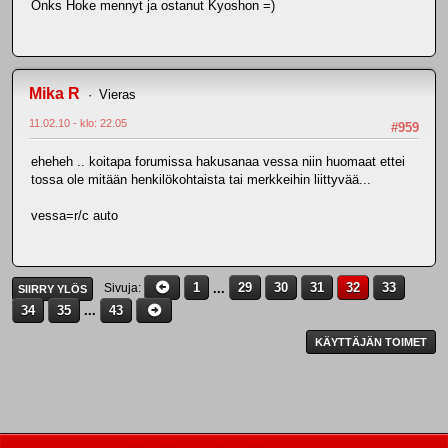
Onks Hoke mennyt ja ostanut Kyoshon =)
Mika R
Vieras
11.02.10 - klo: 22.05
#959
eheheh .. koitapa forumissa hakusanaa vessa niin huomaat ettei
tossa ole mitään henkilökohtaista tai merkkeihin liittyvää...
vessa=r/c auto
1
...
29
30
31
32
33
Sivuja
SIIRRY YLÖS
34
35
...
43
KÄYTTÄJÄN TOIMET