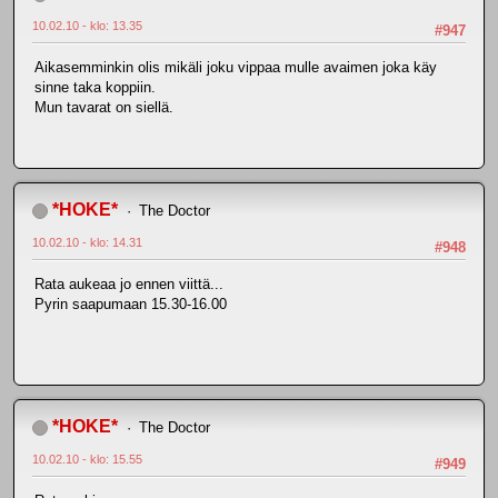
10.02.10 - klo: 13.35
#947
Aikasemminkin olis mikäli joku vippaa mulle avaimen joka käy
sinne taka koppiin.
Mun tavarat on siellä.
*HOKE*
The Doctor
10.02.10 - klo: 14.31
#948
Rata aukeaa jo ennen viittä...
Pyrin saapumaan 15.30-16.00
*HOKE*
The Doctor
10.02.10 - klo: 15.55
#949