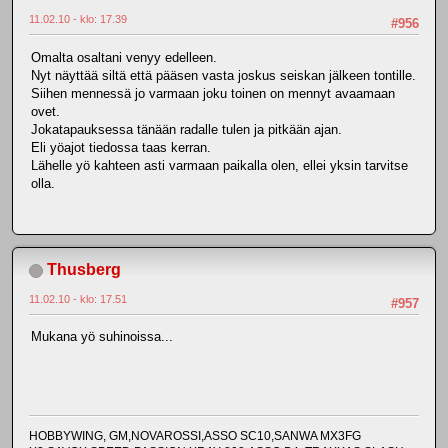
11.02.10 - klo: 17.39
#956
Omalta osaltani venyy edelleen.
Nyt näyttää siltä että pääsen vasta joskus seiskan jälkeen tontille.
Siihen mennessä jo varmaan joku toinen on mennyt avaamaan
ovet.
Jokatapauksessa tänään radalle tulen ja pitkään ajan.
Eli yöajot tiedossa taas kerran.
Lähelle yö kahteen asti varmaan paikalla olen, ellei yksin tarvitse
olla.
Thusberg
11.02.10 - klo: 17.51
#957
Mukana yö suhinoissa...
HOBBYWING, GM,NOVAROSSI,ASSO SC10,SANWA MX3FG