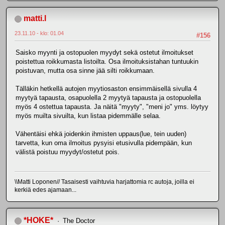
matti.l
23.11.10 - klo: 01.04
#156
Saisko myynti ja ostopuolen myydyt sekä ostetut ilmoitukset
poistettua roikkumasta listoilta. Osa ilmoituksistahan tuntuukin
poistuvan, mutta osa sinne jää silti roikkumaan.
Tälläkin hetkellä autojen myytiosaston ensimmäisellä sivulla 4
myytyä tapausta, osapuolella 2 myytyä tapausta ja ostopuolella
myös 4 ostettua tapausta. Ja näitä "myyty", "meni jo" yms. löytyy
myös muilta sivuilta, kun listaa pidemmälle selaa.
Vähentäisi ehkä joidenkin ihmisten uppaus(lue, tein uuden)
tarvetta, kun oma ilmoitus pysyisi etusivulla pidempään, kun
välistä poistuu myydyt/ostetut pois.
\\Matti Loponen// Tasaisesti vaihtuvia harjattomia rc autoja, joilla ei
kerkiä edes ajamaan...
*HOKE*
The Doctor