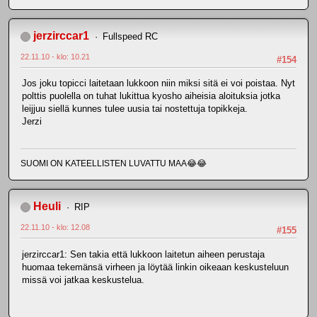
jerzirccar1
Fullspeed RC
22.11.10 - klo: 10.21
#154
Jos joku topicci laitetaan lukkoon niin miksi sitä ei voi poistaa. Nyt
polttis puolella on tuhat lukittua kyosho aiheisia aloituksia jotka
leijjuu siellä kunnes tulee uusia tai nostettuja topikkeja.
Jerzi
SUOMI ON KATEELLISTEN LUVATTU MAA😂😂
Heuli
RIP
22.11.10 - klo: 12.08
#155
jerzirccar1: Sen takia että lukkoon laitetun aiheen perustaja
huomaa tekemänsä virheen ja löytää linkin oikeaan keskusteluun
missä voi jatkaa keskustelua.