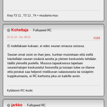
Xray T3´11 , T3´12 , T4 + muutama muu
Koheltaja
Fullspeed RC
15.12.10 - klo: 08.01
#169
Ei todellakaan kukaan, ei edes seuran omassa osiossa.
Seuran omat osiot on ihan jees, kunhan muistetaan että siellä
käsitellään seuran sisäisiä asioita ja yleinen keskustelu tehdään
täällä yleisellä puolella. Muussa tapauksessa tapetaan
seuran/ratojen keskustelut foorumilla ja tosiaan tulee se tilanne
että porukat saa helposti mielikuvan salaseurasta tai sisäpiirin
kuppikunnasta, ei RC-kerhosta joka on kaikille avoin.
Kylätason RC-kuski.
jarkko
Fullspeed RC