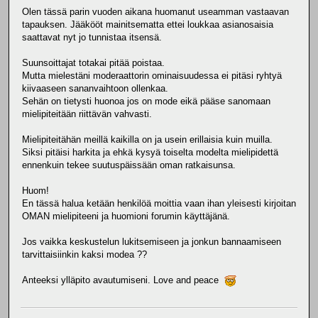
Olen tässä parin vuoden aikana huomanut useamman vastaavan
tapauksen. Jääkööt mainitsematta ettei loukkaa asianosaisia
saattavat nyt jo tunnistaa itsensä.
Suunsoittajat totakai pitää poistaa.
Mutta mielestäni moderaattorin ominaisuudessa ei pitäsi ryhtyä
kiivaaseen sananvaihtoon ollenkaa.
Sehän on tietysti huonoa jos on mode eikä pääse sanomaan
mielipiteitään riittävän vahvasti.
Mielipiteitähän meillä kaikilla on ja usein erillaisia kuin muilla.
Siksi pitäisi harkita ja ehkä kysyä toiselta modelta mielipidettä
ennenkuin tekee suutuspäissään oman ratkaisunsa.
Huom!
En tässä halua ketään henkilöä moittia vaan ihan yleisesti kirjoitan
OMAN mielipiteeni ja huomioni forumin käyttäjänä.
Jos vaikka keskustelun lukitsemiseen ja jonkun bannaamiseen
tarvittaisiinkin kaksi modea ??
Anteeksi ylläpito avautumiseni. Love and peace