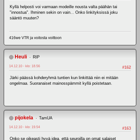
Kyllä helposti voi varmaan modeille nousta valta päähän tai
"innostua". Ihminen sekin on vain... Onko linkityksissä joku
sääntö muuten?
416we VTR ja voitosta voittoon
Heuli
RIP
14.12.10 - klo: 18.56
#162
Järki päässä kohderyhmä tuntien kun linkittää niin ei mitään
ongelmaa. Suoranaiset mainosspämmit kyllä poistetaan.
pijokela
TamUA
14.12.10 - klo: 19.54
#163
Onko se oikeasti hyvä idea, että seuroilla on omat salaiset