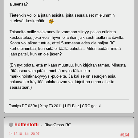
alueensa?
Tietenkin voi olla jotain asioita, joita seuralaiset mielummin
riitelevät keskenään.
Toisaalta noille salakanaville varmaan siirtyy paljon erilaista
keskustelua, joka voisi hyvin olla ihan julkisesti täällä nähtävillä.
Kohta voi alkaa tuntua, ettei Suomessa edes ole paljoa RC
kerhotoimintaa, kun siitä ei täällä puhuta... Miten tiedän, mistä
jään paitsi, kun en ole jäsen?
(En nyt odota, että mikään muuttuu, kun kirjoitan tämän. Minusta
tätä asiaa vain pitäisi miettiä myös tällaiselta
markkinointi/näkyvyys -puolelta. Ja kai se on seurojen asia,
haluavatko käyttää salakanavaa vai kirjoittaa omaa aihetta
seurastaan.)
Tamiya DF-03Ra | Xray T3 2011 | HPI Blitz | CRC gen xi
hottentotti
RiverCross RC
14.12.10 - klo: 20.07
#164