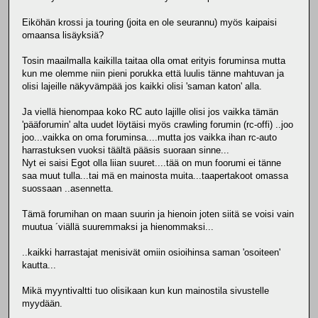
Eiköhän krossi ja touring (joita en ole seurannu) myös kaipaisi
omaansa lisäyksiä?
Tosin maailmalla kaikilla taitaa olla omat erityis foruminsa mutta
kun me olemme niin pieni porukka että luulis tänne mahtuvan ja
olisi lajeille näkyvämpää jos kaikki olisi 'saman katon' alla.
Ja viellä hienompaa koko RC auto lajille olisi jos vaikka tämän
'pääforumin' alta uudet löytäisi myös crawling forumin (rc-offi) ..joo
joo...vaikka on oma foruminsa....mutta jos vaikka ihan rc-auto
harrastuksen vuoksi täältä pääsis suoraan sinne...
Nyt ei saisi Egot olla liian suuret....tää on mun foorumi ei tänne
saa muut tulla...tai mä en mainosta muita...taapertakoot omassa
suossaan ..asennetta.
Tämä forumihan on maan suurin ja hienoin joten siitä se voisi vain
muutua ´viällä suuremmaksi ja hienommaksi...
..kaikki harrastajat menisivät omiin osioihinsa saman 'osoiteen'
kautta...
Mikä myyntivaltti tuo olisikaan kun kun mainostila sivustelle
myydään.