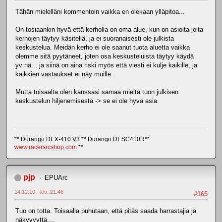
Tähän mielelläni kommentoin vaikka en olekaan ylläpitoa...
On tosiaankin hyvä että kerholla on oma alue, kun on asioita joita
kerhojen täytyy käsitellä, ja ei suoranaisesti ole julkista
keskustelua. Meidän kerho ei ole saanut tuota aluetta vaikka
olemme sitä pyytäneet, joten osa keskusteluista täytyy käydä
yv:nä... ja siinä on aina riski myös että viesti ei kulje kaikille, ja
kaikkien vastaukset ei näy muille.
Mutta toisaalta olen kanssasi samaa mieltä tuon julkisen
keskustelun hiljenemisestä -> se ei ole hyvä asia.
** Durango DEX-410 V3 ** Durango DESC410R**
www.racersrcshop.com
**
pjp
EPUArc
14.12.10 - klo: 21.46
#165
Tuo on totta. Toisaalla puhutaan, että pitäs saada harrastajia ja
näkyvyyttä....