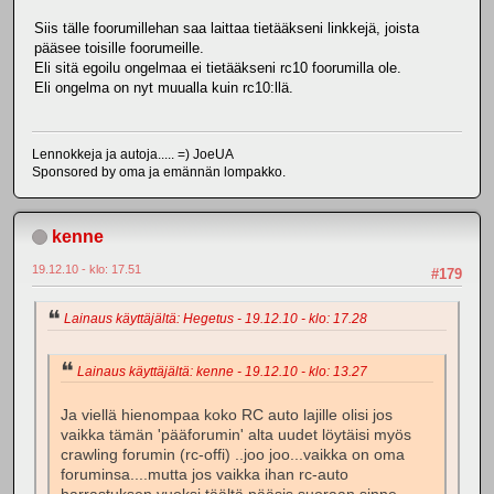
Siis tälle foorumillehan saa laittaa tietääkseni linkkejä, joista
pääsee toisille foorumeille.
Eli sitä egoilu ongelmaa ei tietääkseni rc10 foorumilla ole.
Eli ongelma on nyt muualla kuin rc10:llä.
Lennokkeja ja autoja..... =) JoeUA
Sponsored by oma ja emännän lompakko.
kenne
19.12.10 - klo: 17.51
#179
Lainaus käyttäjältä: Hegetus - 19.12.10 - klo: 17.28
Lainaus käyttäjältä: kenne - 19.12.10 - klo: 13.27
Ja viellä hienompaa koko RC auto lajille olisi jos
vaikka tämän 'pääforumin' alta uudet löytäisi myös
crawling forumin (rc-offi) ..joo joo...vaikka on oma
foruminsa....mutta jos vaikka ihan rc-auto