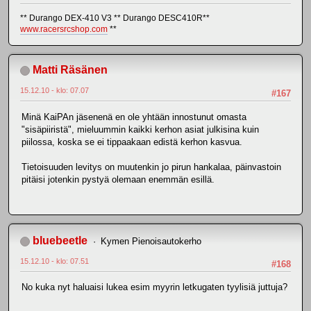
** Durango DEX-410 V3 ** Durango DESC410R**
www.racersrcshop.com
**
Matti Räsänen
15.12.10 - klo: 07.07
#167
Minä KaiPAn jäsenenä en ole yhtään innostunut omasta
"sisäpiiristä", mieluummin kaikki kerhon asiat julkisina kuin
piilossa, koska se ei tippaakaan edistä kerhon kasvua.
Tietoisuuden levitys on muutenkin jo pirun hankalaa, päinvastoin
pitäisi jotenkin pystyä olemaan enemmän esillä.
bluebeetle
Kymen Pienoisautokerho
15.12.10 - klo: 07.51
#168
No kuka nyt haluaisi lukea esim myyrin letkugaten tyylisiä juttuja?