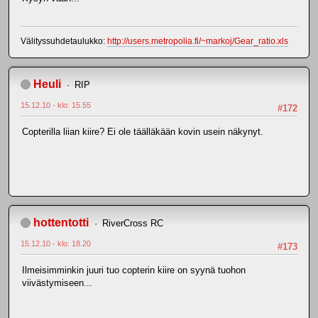
Välityssuhdetaulukko:
http://users.metropolia.fi/~markoj/Gear_ratio.xls
Heuli
RIP
15.12.10 - klo: 15.55
#172
Copterilla liian kiire? Ei ole täälläkään kovin usein näkynyt.
hottentotti
RiverCross RC
15.12.10 - klo: 18.20
#173
Ilmeisimminkin juuri tuo copterin kiire on syynä tuohon
viivästymiseen...