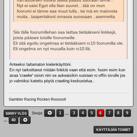
harrastuksen vuoksi täältä pääsis suoraan sinne...
Nyt ei saisi Egot olla liian suuret....tää on mun
foorumi ei tänne saa muut tulla...tai mä en mainosta
muita...taapertakoot omassa suossaan ..asennetta.
Siis tälle foorumillehan saa laittaa tietääkseni linkkejä,
joista pääsee toisille foorumeille.
Eli sitä egoilu ongelmaa ei tietääkseni rc10 foorumilla ole.
Eli ongelma on nyt muualla kuin rc10:llä.
Anteeksi taitamaton kielenkäyttöni.
En nyt tarkoittanut mitään linkkiä vaan että esim. huom esim kun
avaa 'crawler' osion niin se aukeaisikin suoraan rc-offin sivulle jos
jo valmiiksi katettu pöytä crawling keskustelua..
Gambler Racing Rocken Roooooll
1
...
3
4
5
6
7
8
9
Sivuja
SIIRRY YLÖS
...
40
KÄYTTÄJÄN TOIMET