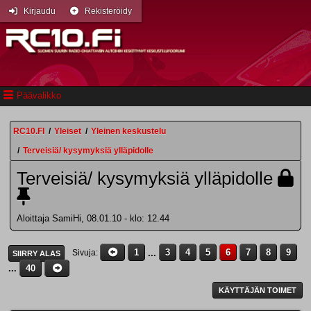
Kirjaudu
Rekisteröidy
Päävalikko
RC10.FI
/
Yleiset
/
Yleinen keskustelu
/
Terveisiä/ kysymyksiä ylläpidolle
Terveisiä/ kysymyksiä ylläpidolle
Aloittaja SamiHi, 08.01.10 - klo: 12.44
1
...
3
4
5
6
7
8
9
Sivuja
SIIRRY ALAS
...
40
KÄYTTÄJÄN TOIMET