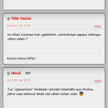
Ville Vainio
04.11.10 - klo: 22.05
#152
no siihen suuntaan kuin ajattelinkin, toimisikohan uppaus vaikkapa
viikon välein ?
Kyosho Inferno MP9e
Heuli
RIP
04.11.10 - klo: 22.11
#153
Tuo "uppaaminen" hoidetaan nykyään tekemällä uusi ilmoitus,
jotkut vaan tahtovat tehdä sitä vähän turhan usein