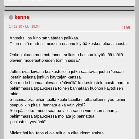
kenne
14.12.10 - klo: 18.04
#159
Anteeksi jos kirjoitan väärään paikkaa.
Yritin etsiä mutten ilmeisesti osannu löytää keskustelua aiheesta.
Onko kukaan muu noterannut sellaista hassua käytäntöä täällä
olevien moderaattoreiden toiminnassa?
Jotkut ovat kiivaita keskustelioita jotka saattavat joutua 'kinaan'
jostain asiasta jonkun käyttäjän kanssa.
Kun mode huomaa olevansa 'häviöllä' ko keskustelu poistetaan tai
pahimmassa tapauksessa toinen bannataan huonon käytöksen
takia.
Sinäänsä ok...eihän täällä kuulu tapella mutta silloin myös toinen
osapuolikin pitäisi bannata eikä vain yksi?
Sen päälle ko. mode saattaa viellä sanoa viimeisen sanan ja
pahimmassa tapauksessa mollata jo bannattua
'puolustuskyvytöntä'.
Mielestäni ko. tapa ei ole reilua ja oikeudenmukaista.