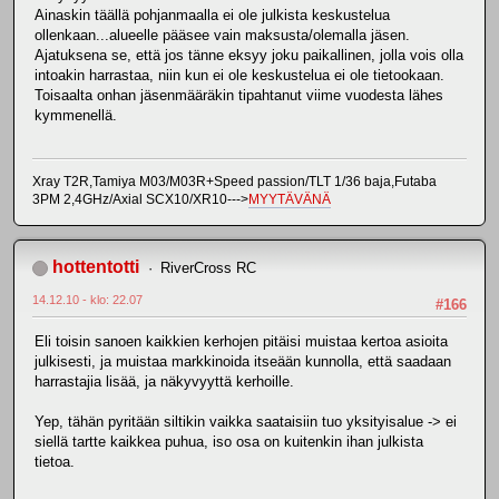
Ainaskin täällä pohjanmaalla ei ole julkista keskustelua
ollenkaan...alueelle pääsee vain maksusta/olemalla jäsen.
Ajatuksena se, että jos tänne eksyy joku paikallinen, jolla vois olla
intoakin harrastaa, niin kun ei ole keskustelua ei ole tietookaan.
Toisaalta onhan jäsenmääräkin tipahtanut viime vuodesta lähes
kymmenellä.
Xray T2R,Tamiya M03/M03R+Speed passion/TLT 1/36 baja,Futaba
3PM 2,4GHz/Axial SCX10/XR10--->
MYYTÄVÄNÄ
hottentotti
RiverCross RC
14.12.10 - klo: 22.07
#166
Eli toisin sanoen kaikkien kerhojen pitäisi muistaa kertoa asioita
julkisesti, ja muistaa markkinoida itseään kunnolla, että saadaan
harrastajia lisää, ja näkyvyyttä kerhoille.
Yep, tähän pyritään siltikin vaikka saataisiin tuo yksityisalue -> ei
siellä tartte kaikkea puhua, iso osa on kuitenkin ihan julkista
tietoa.