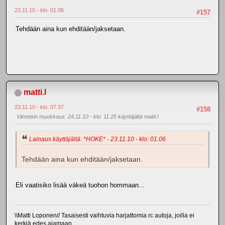
23.11.10 - klo: 01.06
#157
Tehdään aina kun ehditään/jaksetaan.
matti.l
23.11.10 - klo: 07.37
#158
Viimeisin muokkaus
: 24.11.10 - klo: 11.25 käyttäjältä matti.l
Lainaus käyttäjältä: *HOKE* - 23.11.10 - klo: 01.06
Tehdään aina kun ehditään/jaksetaan.
Eli vaatisiko lisää väkeä tuohon hommaan...
\\Matti Loponen// Tasaisesti vaihtuvia harjattomia rc autoja, joilla ei
kerkiä edes ajamaan...