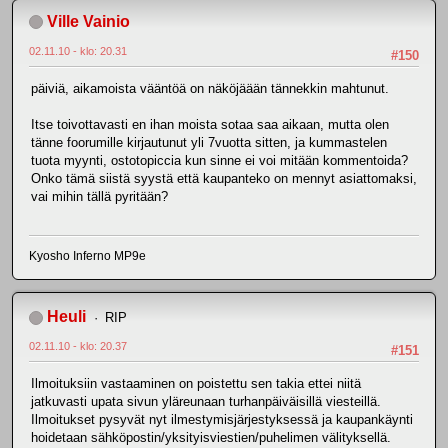
Ville Vainio
02.11.10 - klo: 20.31
#150
päiviä, aikamoista vääntöä on näköjäään tännekkin mahtunut.
Itse toivottavasti en ihan moista sotaa saa aikaan, mutta olen
tänne foorumille kirjautunut yli 7vuotta sitten, ja kummastelen
tuota myynti, ostotopiccia kun sinne ei voi mitään kommentoida?
Onko tämä siistä syystä että kaupanteko on mennyt asiattomaksi,
vai mihin tällä pyritään?
Kyosho Inferno MP9e
Heuli
RIP
02.11.10 - klo: 20.37
#151
Ilmoituksiin vastaaminen on poistettu sen takia ettei niitä
jatkuvasti upata sivun yläreunaan turhanpäiväisillä viesteillä.
Ilmoitukset pysyvät nyt ilmestymisjärjestyksessä ja kaupankäynti
hoidetaan sähköpostin/yksityisviestien/puhelimen välityksellä.