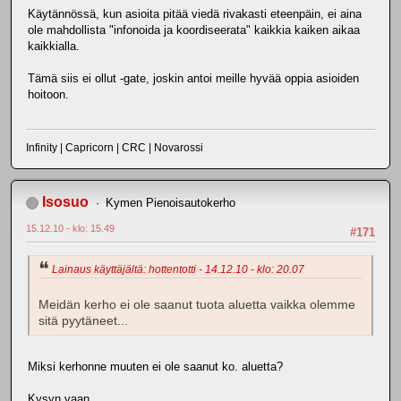
Käytännössä, kun asioita pitää viedä rivakasti eteenpäin, ei aina
ole mahdollista "infonoida ja koordiseerata" kaikkia kaiken aikaa
kaikkialla.
Tämä siis ei ollut -gate, joskin antoi meille hyvää oppia asioiden
hoitoon.
Infinity | Capricorn | CRC | Novarossi
Isosuo
Kymen Pienoisautokerho
15.12.10 - klo: 15.49
#171
Lainaus käyttäjältä: hottentotti - 14.12.10 - klo: 20.07
Meidän kerho ei ole saanut tuota aluetta vaikka olemme
sitä pyytäneet...
Miksi kerhonne muuten ei ole saanut ko. aluetta?
Kysyn vaan...