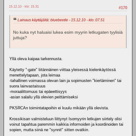
15.12.10 - klo: 15.31
#170
Lainaus käyttäjältä: bluebeetle - 15.12.10 - klo: 07.51
No kuka nyt haluaisi lukea esim myyrin letkugaten tyylisiä
juttuja?
Yllä oleva kaipaa tarkennusta.
Käytetty "-gate" liitännäinen viittaa yleisessä kielenkäytössä
menettelytapaan, jota leimaa
-tahallinen voimassa olevan lain ja sopimusten "kiertäminen" tai
suora lainvastaisuus
-moraalittomuus tai epäeettisyys
-asian salailu yllä olevien peittämiseksi
PKSRCAn toimintatapoihin ei kuulu mikään yllä olevista.
Krossikisan valmisteluun liittynyt Isomyyrin letkujen siirtely olisi
voinut tapahtua paremmin kaikkia informoiden ja koordinoiden tai
sopien, mutta siinä ne "synnit" sitten ovatkin.