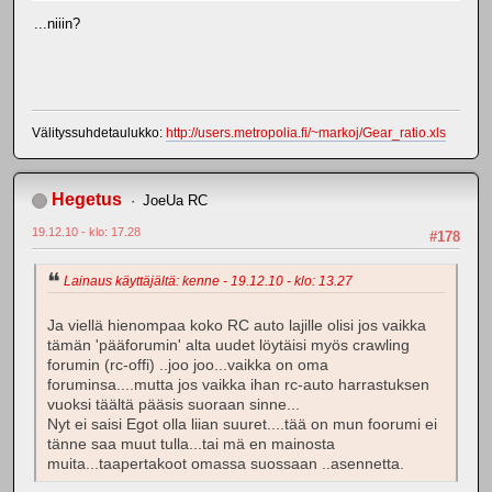
...niiin?
Välityssuhdetaulukko:
http://users.metropolia.fi/~markoj/Gear_ratio.xls
Hegetus
JoeUa RC
19.12.10 - klo: 17.28
#178
Lainaus käyttäjältä: kenne - 19.12.10 - klo: 13.27
Ja viellä hienompaa koko RC auto lajille olisi jos vaikka
tämän 'pääforumin' alta uudet löytäisi myös crawling
forumin (rc-offi) ..joo joo...vaikka on oma
foruminsa....mutta jos vaikka ihan rc-auto harrastuksen
vuoksi täältä pääsis suoraan sinne...
Nyt ei saisi Egot olla liian suuret....tää on mun foorumi ei
tänne saa muut tulla...tai mä en mainosta
muita...taapertakoot omassa suossaan ..asennetta.