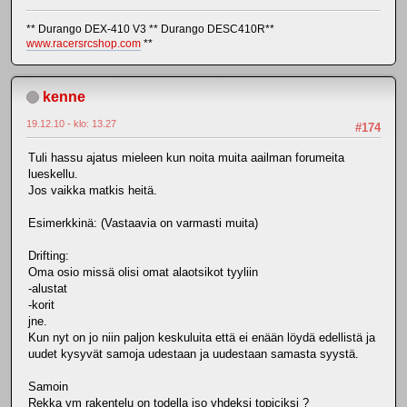
** Durango DEX-410 V3 ** Durango DESC410R**
www.racersrcshop.com
**
kenne
19.12.10 - klo: 13.27
#174
Tuli hassu ajatus mieleen kun noita muita aailman forumeita
lueskellu.
Jos vaikka matkis heitä.
Esimerkkinä: (Vastaavia on varmasti muita)
Drifting:
Oma osio missä olisi omat alaotsikot tyyliin
-alustat
-korit
jne.
Kun nyt on jo niin paljon keskuluita että ei enään löydä edellistä ja
uudet kysyvät samoja udestaan ja uudestaan samasta syystä.
Samoin
Rekka ym rakentelu on todella iso yhdeksi topiciksi ?