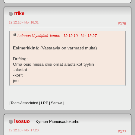
rrike
19.12.10 - klo: 16.31
#176
Lainaus käyttäjältä: kenne - 19.12.10 - klo: 13.27
Esimerkkinä
: (Vastaavia on varmasti muita)
Drifting:
Oma osio missä olisi omat alaotsikot tyyliin
-alustat
-korit
jne.
| Team Associated | LRP | Sanwa |
Isosuo
Kymen Pienoisautokerho
19.12.10 - klo: 17.20
#177