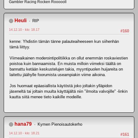
Gambler Racing Rocken Roooooll
Heuli
RIP
14.12.10 - klo: 18.17
#160
kenne: Yhdistin tämän tänne palauteaiheeseen kun siihenhän
tämä liittyy.
Viimeaikainen moderointipolitiikka on ollut enemmän roskaviestien
poistoa kuin bannaamista. En muista milloin viimeksi täältä on
bannattu ketään keskustelujen takia, myyntipuolen huijareita on
laitettu jäähylle foorumista useampiakin viime aikoina.
Jos huomaat epäasiallista käytöstä joko joltakin ylläpidon
jäseneltä tai joltain muulta käyttäjältä niin "ilmoita valvojille" -linkin
kautta siitä menee tieto kaikille modeille.
hana79
Kymen Pienoisautokerho
14.12.10 - klo: 18.21
#161