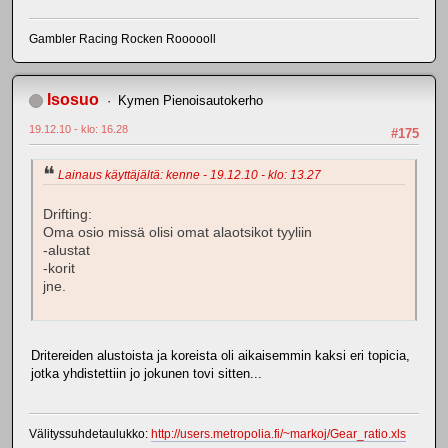
Gambler Racing Rocken Roooooll
Isosuo
Kymen Pienoisautokerho
19.12.10 - klo: 16.28
#175
Lainaus käyttäjältä: kenne - 19.12.10 - klo: 13.27
Drifting:
Oma osio missä olisi omat alaotsikot tyyliin
-alustat
-korit
jne.
Dritereiden alustoista ja koreista oli aikaisemmin kaksi eri topicia,
jotka yhdistettiin jo jokunen tovi sitten...
Välityssuhdetaulukko:
http://users.metropolia.fi/~markoj/Gear_ratio.xls