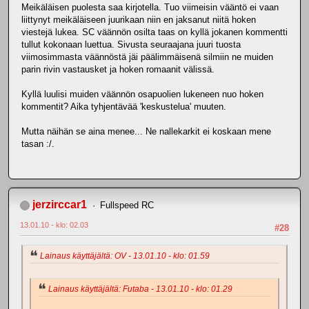
Meikäläisen puolesta saa kirjotella. Tuo viimeisin vääntö ei vaan
liittynyt meikäläiseen juurikaan niin en jaksanut niitä hoken
viestejä lukea. SC väännön osilta taas on kyllä jokanen kommentti
tullut kokonaan luettua. Sivusta seuraajana juuri tuosta
viimosimmasta väännöstä jäi päälimmäisenä silmiin ne muiden
parin rivin vastausket ja hoken romaanit välissä.
Kyllä luulisi muiden väännön osapuolien lukeneen nuo hoken
kommentit? Aika tyhjentävää 'keskustelua' muuten.
Mutta näihän se aina menee... Ne nallekarkit ei koskaan mene
tasan :/.
jerzirccar1
Fullspeed RC
13.01.10 - klo: 02.03
#28
Lainaus käyttäjältä: OV - 13.01.10 - klo: 01.59
Lainaus käyttäjältä: Futaba - 13.01.10 - klo: 01.29