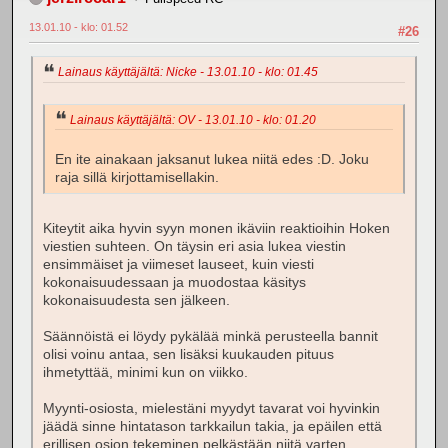
13.01.10 - klo: 01.52
#26
Lainaus käyttäjältä: Nicke - 13.01.10 - klo: 01.45
Lainaus käyttäjältä: OV - 13.01.10 - klo: 01.20
En ite ainakaan jaksanut lukea niitä edes :D. Joku
raja sillä kirjottamisellakin.
Kiteytit aika hyvin syyn monen ikäviin reaktioihin Hoken
viestien suhteen. On täysin eri asia lukea viestin
ensimmäiset ja viimeset lauseet, kuin viesti
kokonaisuudessaan ja muodostaa käsitys
kokonaisuudesta sen jälkeen.
Säännöistä ei löydy pykälää minkä perusteella bannit
olisi voinu antaa, sen lisäksi kuukauden pituus
ihmetyttää, minimi kun on viikko.
Myynti-osiosta, mielestäni myydyt tavarat voi hyvinkin
jäädä sinne hintatason tarkkailun takia, ja epäilen että
erillisen osion tekeminen pelkästään niitä varten