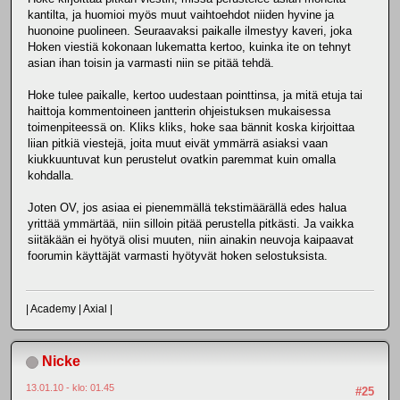
kantilta, ja huomioi myös muut vaihtoehdot niiden hyvine ja
huonoine puolineen. Seuraavaksi paikalle ilmestyy kaveri, joka
Hoken viestiä kokonaan lukematta kertoo, kuinka ite on tehnyt
asian ihan toisin ja varmasti niin se pitää tehdä.
Hoke tulee paikalle, kertoo uudestaan pointtinsa, ja mitä etuja tai
haittoja kommentoineen jantterin ohjeistuksen mukaisessa
toimenpiteessä on. Kliks kliks, hoke saa bännit koska kirjoittaa
liian pitkiä viestejä, joita muut eivät ymmärrä asiaksi vaan
kiukkuuntuvat kun perustelut ovatkin paremmat kuin omalla
kohdalla.
Joten OV, jos asiaa ei pienemmällä tekstimäärällä edes halua
yrittää ymmärtää, niin silloin pitää perustella pitkästi. Ja vaikka
siitäkään ei hyötyä olisi muuten, niin ainakin neuvoja kaipaavat
foorumin käyttäjät varmasti hyötyvät hoken selostuksista.
| Academy | Axial |
Nicke
13.01.10 - klo: 01.45
#25