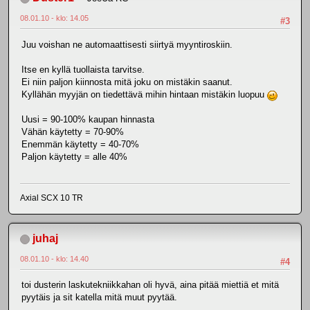
08.01.10 - klo: 14.05
#3
Juu voishan ne automaattisesti siirtyä myyntiroskiin.
Itse en kyllä tuollaista tarvitse.
Ei niin paljon kiinnosta mitä joku on mistäkin saanut.
Kyllähän myyjän on tiedettävä mihin hintaan mistäkin luopuu
Uusi = 90-100% kaupan hinnasta
Vähän käytetty = 70-90%
Enemmän käytetty = 40-70%
Paljon käytetty = alle 40%
Axial SCX 10 TR
juhaj
08.01.10 - klo: 14.40
#4
toi dusterin laskutekniikkahan oli hyvä, aina pitää miettiä et mitä
pyytäis ja sit katella mitä muut pyytää.