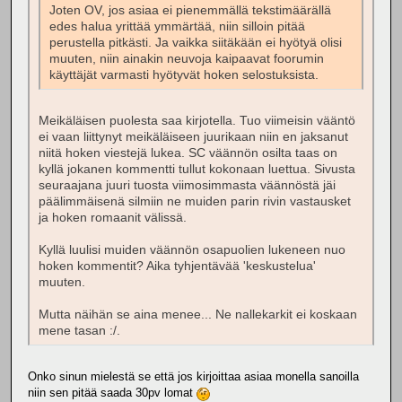
Joten OV, jos asiaa ei pienemmällä tekstimäärällä
edes halua yrittää ymmärtää, niin silloin pitää
perustella pitkästi. Ja vaikka siitäkään ei hyötyä olisi
muuten, niin ainakin neuvoja kaipaavat foorumin
käyttäjät varmasti hyötyvät hoken selostuksista.
Meikäläisen puolesta saa kirjotella. Tuo viimeisin vääntö
ei vaan liittynyt meikäläiseen juurikaan niin en jaksanut
niitä hoken viestejä lukea. SC väännön osilta taas on
kyllä jokanen kommentti tullut kokonaan luettua. Sivusta
seuraajana juuri tuosta viimosimmasta väännöstä jäi
päälimmäisenä silmiin ne muiden parin rivin vastausket
ja hoken romaanit välissä.
Kyllä luulisi muiden väännön osapuolien lukeneen nuo
hoken kommentit? Aika tyhjentävää 'keskustelua'
muuten.
Mutta näihän se aina menee... Ne nallekarkit ei koskaan
mene tasan :/.
Onko sinun mielestä se että jos kirjoittaa asiaa monella sanoilla
niin sen pitää saada 30pv lomat