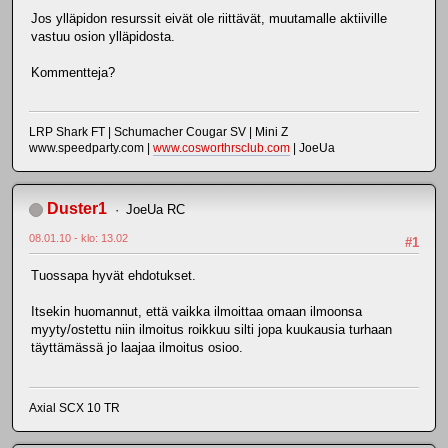
Jos ylläpidon resurssit eivät ole riittävät, muutamalle aktiiville
vastuu osion ylläpidosta.
Kommentteja?
LRP Shark FT | Schumacher Cougar SV | Mini Z
www.speedparty.com |
www.cosworthrsclub.com
| JoeUa
Duster1
JoeUa RC
08.01.10 - klo: 13.02
#1
Tuossapa hyvät ehdotukset.
Itsekin huomannut, että vaikka ilmoittaa omaan ilmoonsa
myyty/ostettu niin ilmoitus roikkuu silti jopa kuukausia turhaan
täyttämässä jo laajaa ilmoitus osioo.
Axial SCX 10 TR