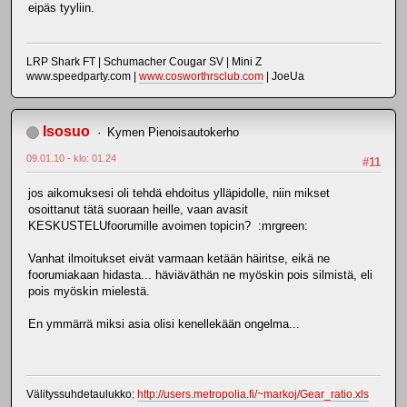
eipäs tyyliin.
LRP Shark FT | Schumacher Cougar SV | Mini Z
www.speedparty.com |
www.cosworthrsclub.com
| JoeUa
Isosuo
Kymen Pienoisautokerho
09.01.10 - klo: 01.24
#11
jos aikomuksesi oli tehdä ehdoitus ylläpidolle, niin mikset
osoittanut tätä suoraan heille, vaan avasit
KESKUSTELUfoorumille avoimen topicin? :mrgreen:
Vanhat ilmoitukset eivät varmaan ketään häiritse, eikä ne
foorumiakaan hidasta... häviäväthän ne myöskin pois silmistä, eli
pois myöskin mielestä.
En ymmärrä miksi asia olisi kenellekään ongelma...
Välityssuhdetaulukko:
http://users.metropolia.fi/~markoj/Gear_ratio.xls