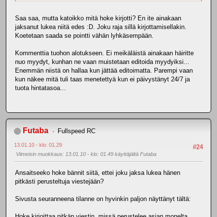
Saa saa, mutta katoikko mitä hoke kirjotti? En ite ainakaan
jaksanut lukea niitä edes :D. Joku raja sillä kirjottamisellakin.
Koetetaan saada se pointti vähän lyhkäsempään.
Kommenttia tuohon alotukseen. Ei meikäläistä ainakaan häiritte
nuo myydyt, kunhan ne vaan muistetaan editoida myydyiksi...
Enemmän niistä on hallaa kun jättää editoimatta. Parempi vaan
kun näkee mitä tuli taas menetettyä kun ei päivystänyt 24/7 ja
tuota hintatasoa...
Futaba
Fullspeed RC
13.01.10 - klo: 01.29
#24
Viimeisin muokkaus
: 13.01.10 - klo: 01.49 käyttäjältä Futaba
Ansaitseeko hoke bännit siitä, ettei joku jaksa lukea hänen
pitkästi perusteltuja viestejään?
Sivusta seuranneena tilanne on hyvinkin paljon näyttänyt tältä:
Hoke kirjoittaa pitkän viestin, missä perustelee asian monelta