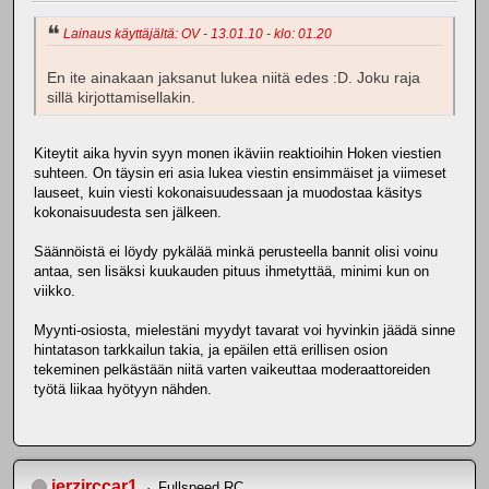
Lainaus käyttäjältä: OV - 13.01.10 - klo: 01.20
En ite ainakaan jaksanut lukea niitä edes :D. Joku raja
sillä kirjottamisellakin.
Kiteytit aika hyvin syyn monen ikäviin reaktioihin Hoken viestien
suhteen. On täysin eri asia lukea viestin ensimmäiset ja viimeset
lauseet, kuin viesti kokonaisuudessaan ja muodostaa käsitys
kokonaisuudesta sen jälkeen.
Säännöistä ei löydy pykälää minkä perusteella bannit olisi voinu
antaa, sen lisäksi kuukauden pituus ihmetyttää, minimi kun on
viikko.
Myynti-osiosta, mielestäni myydyt tavarat voi hyvinkin jäädä sinne
hintatason tarkkailun takia, ja epäilen että erillisen osion
tekeminen pelkästään niitä varten vaikeuttaa moderaattoreiden
työtä liikaa hyötyyn nähden.
jerzirccar1
Fullspeed RC