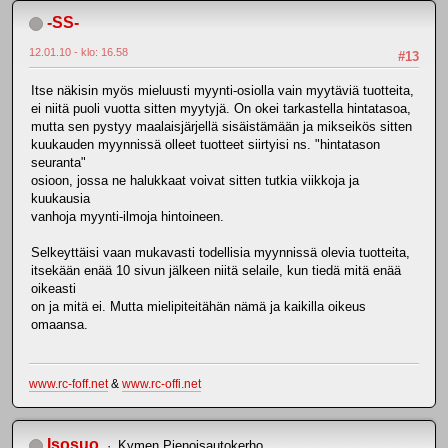
-SS-
12.01.10 - klo: 16.58
#13
Itse näkisin myös mieluusti myynti-osiolla vain myytäviä tuotteita,
ei niitä puoli vuotta sitten myytyjä. On okei tarkastella hintatasoa,
mutta sen pystyy maalaisjärjellä sisäistämään ja mikseikös sitten
kuukauden myynnissä olleet tuotteet siirtyisi ns. "hintatason
seuranta"
osioon, jossa ne halukkaat voivat sitten tutkia viikkoja ja
kuukausia
vanhoja myynti-ilmoja hintoineen.
Selkeyttäisi vaan mukavasti todellisia myynnissä olevia tuotteita,
itsekään enää 10 sivun jälkeen niitä selaile, kun tiedä mitä enää
oikeasti
on ja mitä ei. Mutta mielipiteitähän nämä ja kaikilla oikeus
omaansa.
www.rc-foff.net
&
www.rc-offi.net
Isosuo
Kymen Pienoisautokerho