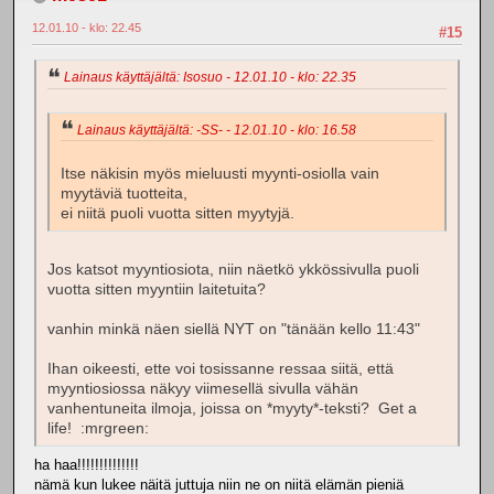
12.01.10 - klo: 22.45
#15
Lainaus käyttäjältä: Isosuo - 12.01.10 - klo: 22.35
Lainaus käyttäjältä: -SS- - 12.01.10 - klo: 16.58
Itse näkisin myös mieluusti myynti-osiolla vain
myytäviä tuotteita,
ei niitä puoli vuotta sitten myytyjä.
Jos katsot myyntiosiota, niin näetkö ykkössivulla puoli
vuotta sitten myyntiin laitetuita?
vanhin minkä näen siellä NYT on "tänään kello 11:43"
Ihan oikeesti, ette voi tosissanne ressaa siitä, että
myyntiosiossa näkyy viimesellä sivulla vähän
vanhentuneita ilmoja, joissa on *myyty*-teksti? Get a
life! :mrgreen:
ha haa!!!!!!!!!!!!!!
nämä kun lukee näitä juttuja niin ne on niitä elämän pieniä