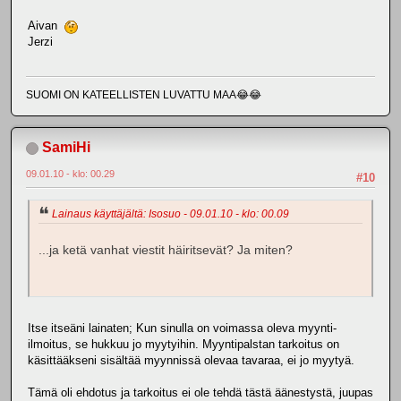
Aivan
Jerzi
SUOMI ON KATEELLISTEN LUVATTU MAA😂😂
SamiHi
09.01.10 - klo: 00.29
#10
Lainaus käyttäjältä: Isosuo - 09.01.10 - klo: 00.09
...ja ketä vanhat viestit häiritsevät? Ja miten?
Itse itseäni lainaten; Kun sinulla on voimassa oleva myynti-
ilmoitus, se hukkuu jo myytyihin. Myyntipalstan tarkoitus on
käsittääkseni sisältää myynnissä olevaa tavaraa, ei jo myytyä.
Tämä oli ehdotus ja tarkoitus ei ole tehdä tästä äänestystä, juupas