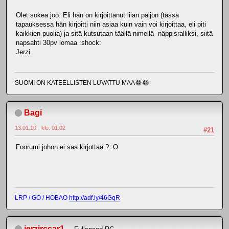
Olet sokea joo. Eli hän on kirjoittanut liian paljon (tässä
tapauksessa hän kirjoitti niin asiaa kuin vain voi kirjoittaa, eli piti
kaikkien puolia) ja sitä kutsutaan täällä nimellä näppisralliksi, siitä
napsahti 30pv lomaa :shock:
Jerzi
SUOMI ON KATEELLISTEN LUVATTU MAA😂😂
Bagi
13.01.10 - klo: 01.02
#21
Foorumi johon ei saa kirjottaa ? :O
LRP / GO / HOBAO
http://adf.ly/46GqR
jerzirccar1