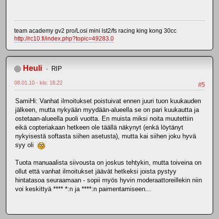
team academy gv2 pro/Losi mini lst2/fs racing king kong 30cc
http://rc10.fi/index.php?topic=49283.0
Heuli
RIP
08.01.10 - klo: 18.22
#5
SamiHi: Vanhat ilmoitukset poistuivat ennen juuri tuon kuukauden
jälkeen, mutta nykyään myydään-alueella se on pari kuukautta ja
ostetaan-alueella puoli vuotta. En muista miksi noita muutettiin
eikä copteriakaan hetkeen ole täällä näkynyt (enkä löytänyt
nykyisestä softasta siihen asetusta), mutta kai siihen joku hyvä
syy oli
Tuota manuaalista siivousta on joskus tehtykin, mutta toiveina on
ollut että vanhat ilmoitukset jäävät hetkeksi joista pystyy
hintatasoa seuraamaan - sopii myös hyvin moderaattoreillekin niin
voi keskittyä **** *:n ja ****:n paimentamiseen...