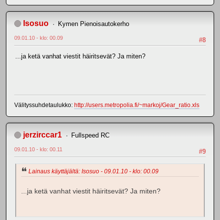
Isosuo
Kymen Pienoisautokerho
09.01.10 - klo: 00.09
#8
...ja ketä vanhat viestit häiritsevät? Ja miten?
Välityssuhdetaulukko:
http://users.metropolia.fi/~markoj/Gear_ratio.xls
jerzirccar1
Fullspeed RC
09.01.10 - klo: 00.11
#9
Lainaus käyttäjältä: Isosuo - 09.01.10 - klo: 00.09
...ja ketä vanhat viestit häiritsevät? Ja miten?