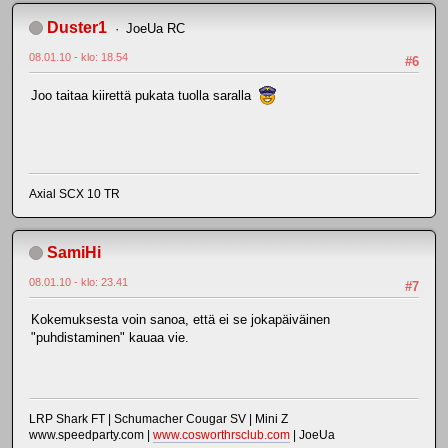
Duster1
JoeUa RC
08.01.10 - klo: 18.54
#6
Joo taitaa kiirettä pukata tuolla saralla
Axial SCX 10 TR
SamiHi
08.01.10 - klo: 23.41
#7
Kokemuksesta voin sanoa, että ei se jokapäiväinen
"puhdistaminen" kauaa vie.
LRP Shark FT | Schumacher Cougar SV | Mini Z
www.speedparty.com |
www.cosworthrsclub.com
| JoeUa