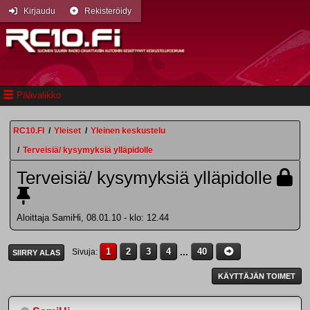
Kirjaudu
Rekisteröidy
Päävalikko
RC10.FI
/
Yleiset
/
Yleinen keskustelu
/
Terveisiä/ kysymyksiä ylläpidolle
Terveisiä/ kysymyksiä ylläpidolle
Aloittaja SamiHi, 08.01.10 - klo: 12.44
1
2
3
4
...
40
Sivuja
SIIRRY ALAS
KÄYTTÄJÄN TOIMET