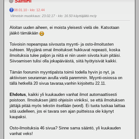
SamiHi
08.01.10 - klo: 12.44
Viimeisin muokkaus
: 23.02.17 - klo: 16.50 käyttäjältä mcly
Aloitan uuden aiheen, ei moista yleisesti vielä ole. Katsotaan
jääkö tämäkään
Toivoisin nopeampaa siivousta myynti- ja osto-ilmoitusten
suhteen. Myyjänä omat ilmoitukset hukkuvat nopeasti, koska
ilmoituksia tulee paljon ja niitä ei niin usein siivota kuin pitäisi.
Siivoamisen tulisi olla jokapäiväistä, siitä hyötyisivät kaikki.
Tämän foorumin myyntipalsta toimii todella hyvin jo nyt, ja
aktiivisen seurannan avulla vielä paremmin. Myynti-osiossa on
tällä hetkellä 20 sivua tavaraa,vanhin kirjoitettu 22.11.
Ehdotus
, kaikki yli kuukauden vanhat ilmot automaattisesti
poistoon. Ilmoituksen jättö ohjeisiin vinkiksi, se että ilmoituksen
jättäjä pitää myös tekstin itsellään (word). Ei tuota tuskaa laittaa
sitä uudelleen, jos ei tavara sen ajan puitteissa ole käynyt
kaupaksi.
Osto-ilmoituksia 46 sivua? Sinne sama sääntö, yli kuukauden
vanhat veks!