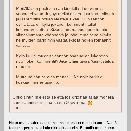
Meikäläisen puolesta saa kirjotella. Tuo viimeisin
vääntö ei vaan liittynyt meikäläiseen juurikaan niin en
jaksanut niitä hoken viestejä lukea. SC väännön
osilta taas on kyllä jokanen kommentti tullut
kokonaan luettua. Sivusta seuraajana juuri tuosta
viimosimmasta väännöstä jäi päälimmäisenä silmiin
ne muiden parin rivin vastausket ja hoken romaanit
välissä.
Kyllä luulisi muiden väännön osapuolien lukeneen
nuo hoken kommentit? Aika tyhjentävää 'keskustelua'
muuten.
Mutta näihän se aina menee... Ne nallekarkit ei
koskaan mene tasan :/.
Onko sinun mielestä se että jos kirjoittaa asiaa monella
sanoilla niin sen pitää saada 30pv lomat
Jerzi
No ei mutta kuten sanoin niin nallekarkit ei mene tasan... Nämä
foorumit perustuvat kuitenkin diktatuuriin. Ei täällä muu muoto