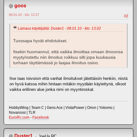
goos
08.01.10 - klo: 13.27
#2
Lainaus käyttäjältä: Duster1 - 08.01.10 - klo: 13.02
Tuossapa hyvät ehdotukset.
Itsekin huomannut, että vaikka ilmoittaa omaan ilmoonsa
myyty/ostettu niin ilmoitus roikkuu silti jopa kuukausia
turhaan täyttämässä jo laajaa ilmoitus osioo.
Itse taas toivoisin että vanhat ilmoitukset jätettäisiin henkiin, niistä
on hyvä katsoa mihin hintaan mitäkin myydään käytettynä, olkoot
vaikka erillinen alue jonka nimi on myyntiroskat.
HobbyWing | Team C | Gens Ace | VistaPower | Orion | Yokomo |
Novarossi | TLR
EuroRc.com
-
Facebook
Duster1
JoeUa RC