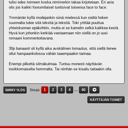
tulisi edes toimeen koska nimimerkin takaa kirjotetaan. Eri asia
olis jos kaikki foorumilaiset tuntisivat toisensa face to face.
Ymmärrän kyllä modejankin siinä mielessä kun sieltä hoken
suunnalta tulee sitä tekstiä ja tekstiä. Toki yrittää puuttua
yhteiskunnan epäkohtiin, mutta ei se kamelin selkä kaikkea kestä.
Hyvä kun johonkin kerkiää vastaamaan niin siellä on jo uusi
romaani kommentoitavana.
30p banaanit oli kyllä aika avokätinen lomautus, että siellä lienee
ollut hampaankolossa vähän taaempaakin tarinaa.
Enempi pilkettä silmäkulmaa. Tuntuu monesti näyttävän
tosikkomaiselta hommalta. Tai niinhän se kisailu taitaakin olla.
1
2
3
4
...
40
Sivuja
SIIRRY YLÖS
KÄYTTÄJÄN TOIMET