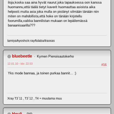
iloja,koska saa aina hyvät naurut.joka tapauksessa oon kanssa
huomannu,että täälä tietyt kaverit huomauttaa asioista aika
helposti.mutta asia joka mulla on pistänyt silmään tänään niin
miten on mahdollista,että hoke on tänään kirjotellu
foorumilla,vaikka bannilistan mukaan on lepäilemässä
banaanisaarilla???
tamiya/kyosho/x ray/futaba/traxxas
bluebeetle
Kymen Pienoisautokerho
12.01.10 - klo: 22.53
#16
Yks mode bannaa, ja toinen purkaa bannit... :)
Xray T3´11 , T3´12 , T4 + muutama muu
Heuli