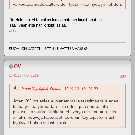
vaikeuttaa moderaattoreiden työtä liikaa hyötyyn nähden.
No Hoke sai yhtä paljon lomaa mitä on kirjoittanut :lol:
sääli vaan että hän kirjoitti asiaa.
Jerzi
SUOMI ON KATEELLISTEN LUVATTU MAA😂😂
OV
13.01.10 - klo: 01.59
#27
Lainaus käyttäjältä: Futaba - 13.01.10 - klo: 01.29
Joten OV, jos asiaa ei pienemmällä tekstimäärällä edes
halua yrittää ymmärtää, niin silloin pitää perustella
pitkästi. Ja vaikka siitäkään ei hyötyä olisi muuten, niin
ainakin neuvoja kaipaavat foorumin käyttäjät varmasti
hyötyvät hoken selostuksista.