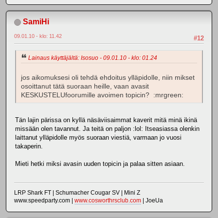
SamiHi
09.01.10 - klo: 11.42
#12
Lainaus käyttäjältä: Isosuo - 09.01.10 - klo: 01.24
jos aikomuksesi oli tehdä ehdoitus ylläpidolle, niin mikset
osoittanut tätä suoraan heille, vaan avasit
KESKUSTELUfoorumille avoimen topicin? :mrgreen:
Tän lajin pärissa on kyllä näsäviisaimmat kaverit mitä minä ikinä
missään olen tavannut. Ja teitä on paljon :lol: Itseasiassa olenkin
laittanut ylläpidolle myös suoraan viestiä, varmaan jo vuosi
takaperin.
Mieti hetki miksi avasin uuden topicin ja palaa sitten asiaan.
LRP Shark FT | Schumacher Cougar SV | Mini Z
www.speedparty.com |
www.cosworthrsclub.com
| JoeUa