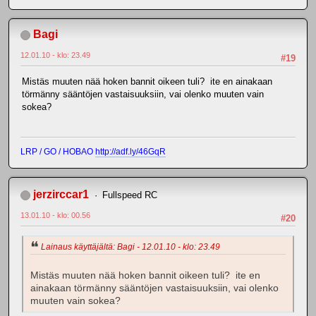
Bagi
12.01.10 - klo: 23.49
#19
Mistäs muuten nää hoken bannit oikeen tuli? ite en ainakaan
törmänny sääntöjen vastaisuuksiin, vai olenko muuten vain
sokea?
LRP / GO / HOBAO
http://adf.ly/46GqR
jerzirccar1
Fullspeed RC
13.01.10 - klo: 00.56
#20
Lainaus käyttäjältä: Bagi - 12.01.10 - klo: 23.49
Mistäs muuten nää hoken bannit oikeen tuli? ite en
ainakaan törmänny sääntöjen vastaisuuksiin, vai olenko
muuten vain sokea?