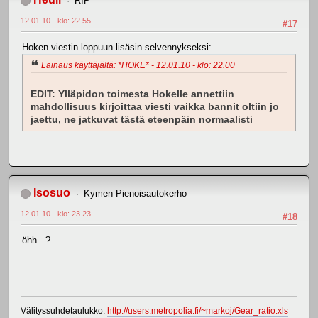
RIP
12.01.10 - klo: 22.55
#17
Hoken viestin loppuun lisäsin selvennykseksi:
Lainaus käyttäjältä: *HOKE* - 12.01.10 - klo: 22.00
EDIT: Ylläpidon toimesta Hokelle annettiin
mahdollisuus kirjoittaa viesti vaikka bannit oltiin jo
jaettu, ne jatkuvat tästä eteenpäin normaalisti
Isosuo
Kymen Pienoisautokerho
12.01.10 - klo: 23.23
#18
öhh...?
Välityssuhdetaulukko:
http://users.metropolia.fi/~markoj/Gear_ratio.xls