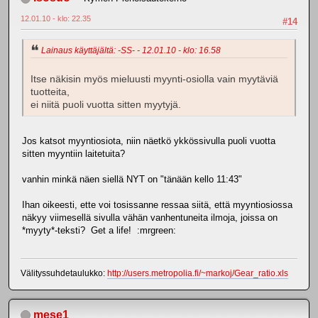
12.01.10 - klo: 22.35
#14
Lainaus käyttäjältä: -SS- - 12.01.10 - klo: 16.58
Itse näkisin myös mieluusti myynti-osiolla vain myytäviä
tuotteita,
ei niitä puoli vuotta sitten myytyjä.
Jos katsot myyntiosiota, niin näetkö ykkössivulla puoli vuotta
sitten myyntiin laitetuita?
vanhin minkä näen siellä NYT on "tänään kello 11:43"
Ihan oikeesti, ette voi tosissanne ressaa siitä, että myyntiosiossa
näkyy viimesellä sivulla vähän vanhentuneita ilmoja, joissa on
*myyty*-teksti? Get a life! :mrgreen:
Välityssuhdetaulukko:
http://users.metropolia.fi/~markoj/Gear_ratio.xls
mese1