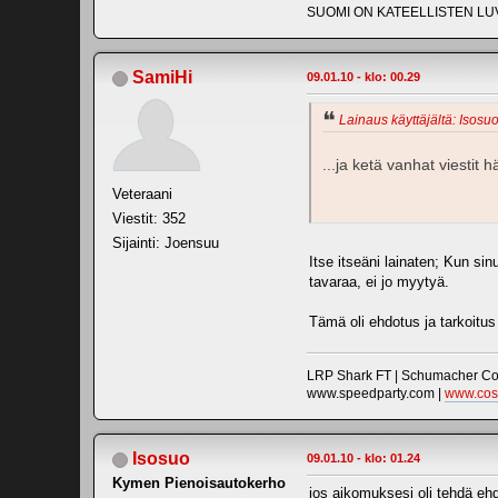
SUOMI ON KATEELLISTEN LU
SamiHi
09.01.10 - klo: 00.29
Lainaus käyttäjältä: Isosuo
...ja ketä vanhat viestit 
Veteraani
Viestit: 352
Sijainti: Joensuu
Itse itseäni lainaten; Kun si
tavaraa, ei jo myytyä.
Tämä oli ehdotus ja tarkoitus 
LRP Shark FT | Schumacher Cou
www.speedparty.com |
www.cos
Isosuo
09.01.10 - klo: 01.24
Kymen Pienoisautokerho
jos aikomuksesi oli tehdä eh