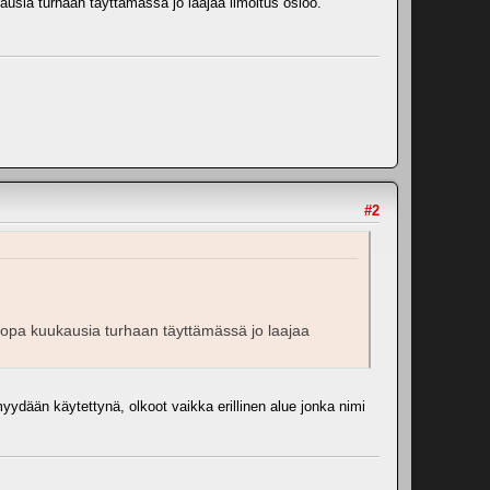
ausia turhaan täyttämässä jo laajaa ilmoitus osioo.
#2
i jopa kuukausia turhaan täyttämässä jo laajaa
 myydään käytettynä, olkoot vaikka erillinen alue jonka nimi