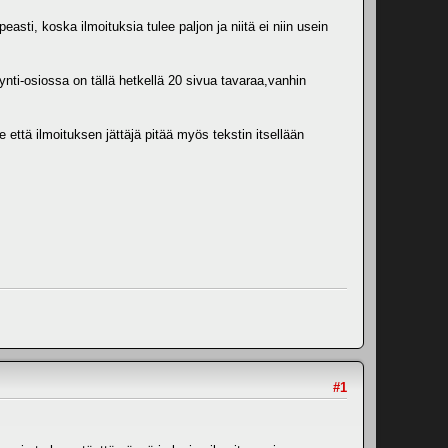
ti, koska ilmoituksia tulee paljon ja niitä ei niin usein
nti-osiossa on tällä hetkellä 20 sivua tavaraa,vanhin
e että ilmoituksen jättäjä pitää myös tekstin itsellään
#1