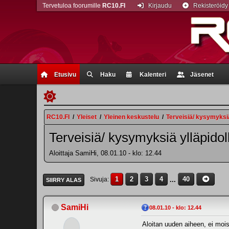
Tervetuloa foorumille
RC10.FI
Kirjaudu
Rekisteröidy
Etusivu
Haku
Kalenteri
Jäsenet
RC10.FI
/
Yleiset
/
Yleinen keskustelu
/
Terveisiä/ kysymyksiä
Terveisiä/ kysymyksiä ylläpidol
Aloittaja SamiHi, 08.01.10 - klo: 12.44
1
2
3
4
...
40
Sivuja
SIIRRY ALAS
SamiHi
08.01.10 - klo: 12.44
Aloitan uuden aiheen, ei moi