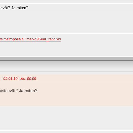
itsevät? Ja miten?
ers.metropolia.fi/~markoj/Gear_ratio.xls
 - 09.01.10 - klo: 00.09
häiritsevät? Ja miten?