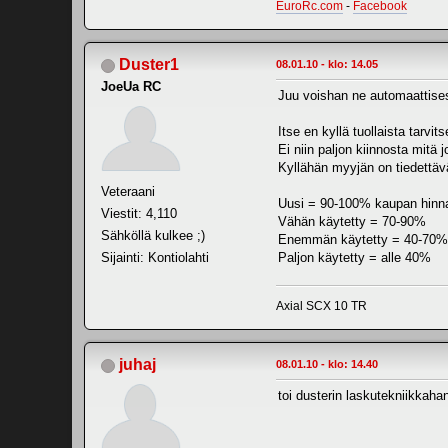
EuroRc.com
-
Facebook
Duster1
08.01.10 - klo: 14.05
JoeUa RC
Juu voishan ne automaattisest
Itse en kyllä tuollaista tarvits
Ei niin paljon kiinnosta mitä 
Kyllähän myyjän on tiedettäv
Veteraani
Uusi = 90-100% kaupan hinn
Viestit: 4,110
Vähän käytetty = 70-90%
Sähköllä kulkee ;)
Enemmän käytetty = 40-70%
Sijainti: Kontiolahti
Paljon käytetty = alle 40%
Axial SCX 10 TR
juhaj
08.01.10 - klo: 14.40
toi dusterin laskutekniikkahan