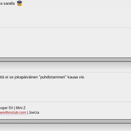
lla saralla
ä ei se jokapäiväinen "puhdistaminen" kauaa vie.
gar SV | Mini Z
worthrsclub.com
| JoeUa