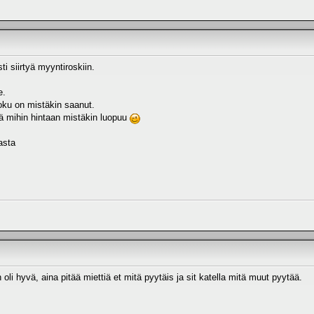
i siirtyä myyntiroskiin.
e.
joku on mistäkin saanut.
ä mihin hintaan mistäkin luopuu
asta
 oli hyvä, aina pitää miettiä et mitä pyytäis ja sit katella mitä muut pyytää.