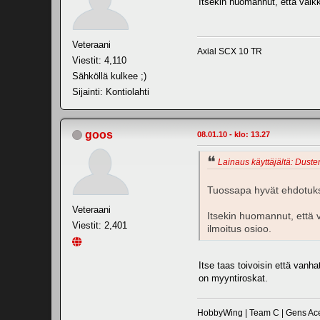
Itsekin huomannut, että vaikk
Veteraani
Axial SCX 10 TR
Viestit: 4,110
Sähköllä kulkee ;)
Sijainti: Kontiolahti
goos
08.01.10 - klo: 13.27
Lainaus käyttäjältä: Duster
Tuossapa hyvät ehdotuks
Veteraani
Itsekin huomannut, että v
Viestit: 2,401
ilmoitus osioo.
Itse taas toivoisin että vanha
on myyntiroskat.
HobbyWing | Team C | Gens Ace 