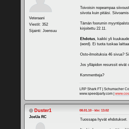
Toivoisin nopeampaa siivousta
siivota kuin pitäisi. Siivoamis
Veteraani
Tämän foorumin myyntipalsta t
Viestit: 352
kirjoitettu 22.11.
Sijainti: Joensuu
Ehdotus
, kaikki yli kuukaude
(word). Ei tuota tuskaa laitta
Osto-ilmoituksia 46 sivua? S
Jos ylläpidon resurssit eivät o
Kommentteja?
LRP Shark FT | Schumacher Cou
www.speedparty.com |
www.cos
Duster1
08.01.10 - klo: 13.02
JoeUa RC
Tuossapa hyvät ehdotukset.