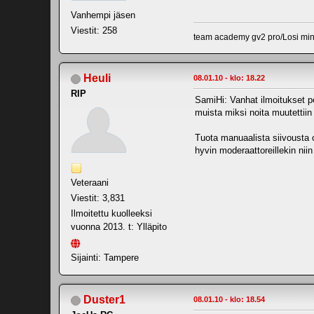
Vanhempi jäsen
Viestit: 258
team academy gv2 pro/Losi mini
Heuli
08.01.10 - klo: 18.22
RIP
SamiHi: Vanhat ilmoitukset p
muista miksi noita muutettiin
Tuota manuaalista siivousta o
hyvin moderaattoreillekin niin
Veteraani
Viestit: 3,831
Ilmoitettu kuolleeksi
vuonna 2013. t: Ylläpito
Sijainti: Tampere
Duster1
08.01.10 - klo: 18.54