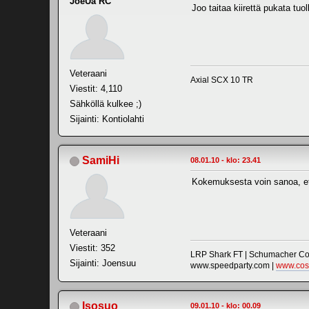
JoeUa RC
Joo taitaa kiirettä pukata tuo
Veteraani
Axial SCX 10 TR
Viestit: 4,110
Sähköllä kulkee ;)
Sijainti: Kontiolahti
SamiHi
08.01.10 - klo: 23.41
Kokemuksesta voin sanoa, ett
Veteraani
Viestit: 352
LRP Shark FT | Schumacher Cou
Sijainti: Joensuu
www.speedparty.com |
www.cos
Isosuo
09.01.10 - klo: 00.09