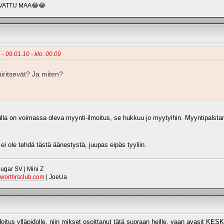
VATTU MAA😂😂
 - 09.01.10 - klo: 00.09
häiritsevät? Ja miten?
nulla on voimassa oleva myynti-ilmoitus, se hukkuu jo myytyihin. Myyntipalsta
ei ole tehdä tästä äänestystä, juupas eipäs tyyliin.
gar SV | Mini Z
worthrsclub.com
| JoeUa
doitus ylläpidolle, niin mikset osoittanut tätä suoraan heille, vaan avasit 