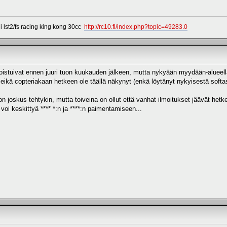
 lst2/fs racing king kong 30cc
http://rc10.fi/index.php?topic=49283.0
oistuivat ennen juuri tuon kuukauden jälkeen, mutta nykyään myydään-alueella 
 eikä copteriakaan hetkeen ole täällä näkynyt (enkä löytänyt nykyisestä softa
n joskus tehtykin, mutta toiveina on ollut että vanhat ilmoitukset jäävät het
 voi keskittyä **** *:n ja ****:n paimentamiseen...