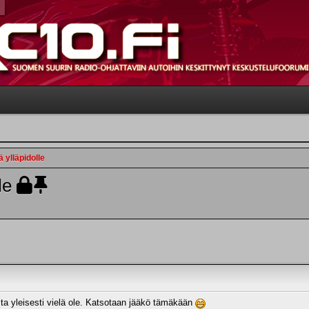
 ylläpidolle
le
sta yleisesti vielä ole. Katsotaan jääkö tämäkään