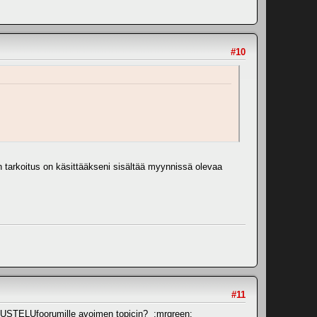
#10
n tarkoitus on käsittääkseni sisältää myynnissä olevaa
#11
KESKUSTELUfoorumille avoimen topicin? :mrgreen: