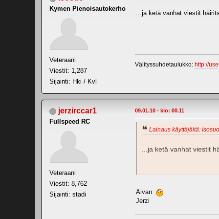
Kymen Pienoisautokerho
...ja ketä vanhat viestit häir
Veteraani
Välityssuhdetaulukko:
http://us
Viestit: 1,287
Sijainti: Hki / Kvl
jerzirccar1
09.01.10 - klo: 00.11
Fullspeed RC
Lainaus käyttäjältä: Isosuo
...ja ketä vanhat viestit 
Veteraani
Viestit: 8,762
Aivan
Sijainti: stadi
Jerzi