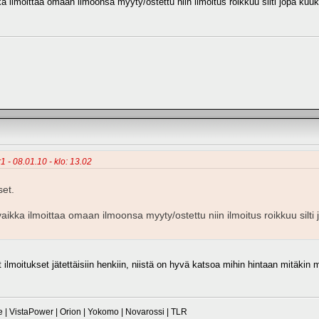
a ilmoittaa omaan ilmoonsa myyty/ostettu niin ilmoitus roikkuu silti jopa kuuk
1 - 08.01.10 - klo: 13.02
et.
aikka ilmoittaa omaan ilmoonsa myyty/ostettu niin ilmoitus roikkuu silt
t ilmoitukset jätettäisiin henkiin, niistä on hyvä katsoa mihin hintaan mitäkin
| VistaPower | Orion | Yokomo | Novarossi | TLR