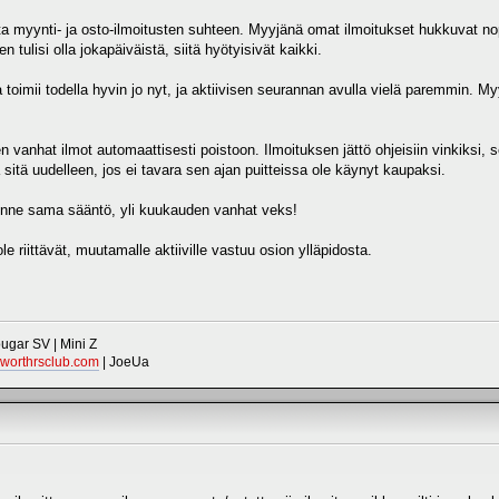
 myynti- ja osto-ilmoitusten suhteen. Myyjänä omat ilmoitukset hukkuvat nopeas
en tulisi olla jokapäiväistä, siitä hyötyisivät kaikki.
oimii todella hyvin jo nyt, ja aktiivisen seurannan avulla vielä paremmin. Myy
n vanhat ilmot automaattisesti poistoon. Ilmoituksen jättö ohjeisiin vinkiksi, s
a sitä uudelleen, jos ei tavara sen ajan puitteissa ole käynyt kaupaksi.
inne sama sääntö, yli kuukauden vanhat veks!
le riittävät, muutamalle aktiiville vastuu osion ylläpidosta.
gar SV | Mini Z
worthrsclub.com
| JoeUa