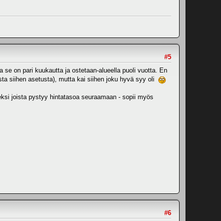
#5
se on pari kuukautta ja ostetaan-alueella puoli vuotta. En
sta siihen asetusta), mutta kai siihen joku hyvä syy oli
keksi joista pystyy hintatasoa seuraamaan - sopii myös
#6