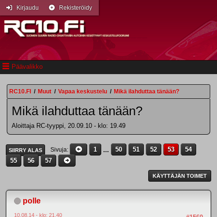
Kirjaudu
Rekisteröidy
Päävalikko
RC10.FI
/
Muut
/
Vapaa keskustelu
/
Mikä ilahduttaa tänään?
Mikä ilahduttaa tänään?
Aloittaja RC-tyyppi, 20.09.10 - klo: 19.49
1
...
50
51
52
53
54
Sivuja
SIIRRY ALAS
55
56
57
KÄYTTÄJÄN TOIMET
polle
10.08.14 - klo: 21.40