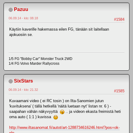
Pazuu
06.09.14 - klo: 08.18
#1584
Käytiin kaverille hakemassa eilen FG, tänään sit laitellaan
ajokuosiin se.
1/5 FG "Bobby Car" Monster Truck 2WD
1/4 FG Volvo Marder Rallycross
SixStars
06.09.14 - klo: 21.32
#1585
Kuvaamani video ( ei RC tosin ) on Ilta-Sanomien jutun
'kuvituksena' ( tällä hetkellä 'näitä luetaan nyt' listan nr. 6 ) -
saapahan vähän näkyvyyttä
.. ja videon ekasta freimistä heti
oma auto ( 1:1 ) kuvissa
http://www.iltasanomat.fi/autot/art-1288734616246.html?pos=ok-
nln