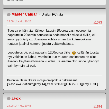
Master Calgar
Ulvilan RC-rata
23.08.14 - klo: 20.25
#1573
Tuossa pitkän ajan jälkeen latasin 10euroa casinoeuroon ja
napsuttelin 20sentin panoksella hedelmäpeliä viidellä rivillä, eli
euron pyöräytys... Jossakin kohtaa sitten tuli kolme jokeria
ruutuun ja alkoi numerot juosta voittokohdassa.
Lopputulos oli, että napsahti 1200euroa tilille
Kyllähän tuosta
nyt väkisinkin ilahtui, varsinkin kun muuten casinoeuro on ollut
itselläni käyttämättömänä vuoden. Ja aiemminkin sinne lykännyt
vain kympin tai pari.
Katon kautta mutkasta ulos ja oikopolkua hakemaan!
[Slash 4x4 Platinum][Xray T4][Axial SCX-10][TLR 22SCT][Xray XB9E]
aFox
24.08.14 - klo: 20.46
#1574