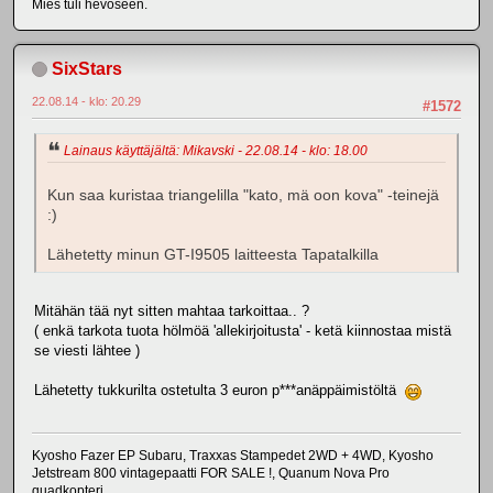
Mies tuli hevoseen.
SixStars
22.08.14 - klo: 20.29
#1572
Lainaus käyttäjältä: Mikavski - 22.08.14 - klo: 18.00
Kun saa kuristaa triangelilla "kato, mä oon kova" -teinejä
:)
Lähetetty minun GT-I9505 laitteesta Tapatalkilla
Mitähän tää nyt sitten mahtaa tarkoittaa.. ?
( enkä tarkota tuota hölmöä 'allekirjoitusta' - ketä kiinnostaa mistä
se viesti lähtee )
Lähetetty tukkurilta ostetulta 3 euron p***anäppäimistöltä
Kyosho Fazer EP Subaru, Traxxas Stampedet 2WD + 4WD, Kyosho
Jetstream 800 vintagepaatti FOR SALE !, Quanum Nova Pro
quadkopteri