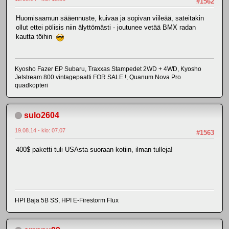
#1562
Huomisaamun sääennuste, kuivaa ja sopivan viileää, sateitakin
ollut ettei pölisis niin älyttömästi - joutunee vetää BMX radan
kautta töihin
Kyosho Fazer EP Subaru, Traxxas Stampedet 2WD + 4WD, Kyosho
Jetstream 800 vintagepaatti FOR SALE !, Quanum Nova Pro
quadkopteri
sulo2604
19.08.14 - klo: 07.07
#1563
400$ paketti tuli USAsta suoraan kotiin, ilman tulleja!
HPI Baja 5B SS, HPI E-Firestorm Flux