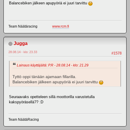
Balancebiken jälkeen apupyöriä ei juuri tarvittu
Team Näätäracing
www.rcm.fi
Jugga
28.08.14 - klo: 23.33
#1578
Lainaus käyttäjältä: P.R - 28.08.14 - klo: 21.29
Tyttö oppi tänään ajamaan fillarilla.
Balancebiken jälkeen apupyöriä ei juuri tarvittu
Seuraavaks opetteleen sillä moottorilla varustetulla
kakspyöräsellä?? :D
Team NäätäRacing