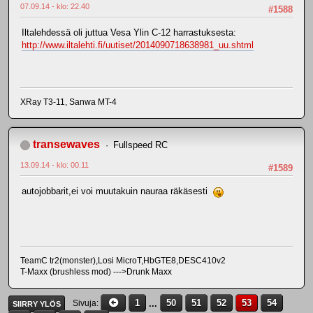
07.09.14 - klo: 22.40
#1588
Iltalehdessä oli juttua Vesa Ylin C-12 harrastuksesta:
http://www.iltalehti.fi/uutiset/2014090718638981_uu.shtml
XRay T3-11, Sanwa MT-4
transewaves
Fullspeed RC
13.09.14 - klo: 00.11
#1589
autojobbarit,ei voi muutakuin nauraa räkäsesti
TeamC tr2(monster),Losi MicroT,HbGTE8,DESC410v2
T-Maxx (brushless mod) --->Drunk Maxx
1
...
50
51
52
53
54
Sivuja
SIIRRY YLÖS