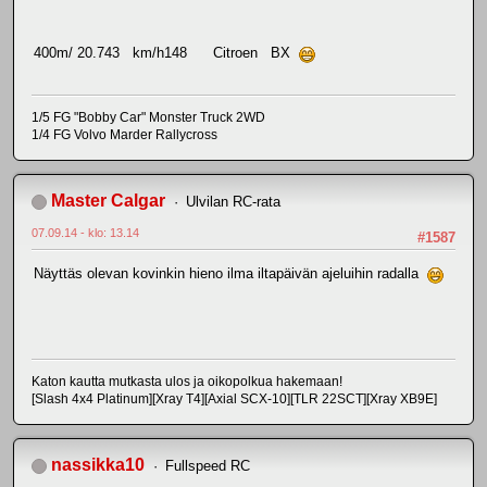
400m/ 20.743 km/h148 Citroen BX
1/5 FG "Bobby Car" Monster Truck 2WD
1/4 FG Volvo Marder Rallycross
Master Calgar
Ulvilan RC-rata
07.09.14 - klo: 13.14
#1587
Näyttäs olevan kovinkin hieno ilma iltapäivän ajeluihin radalla
Katon kautta mutkasta ulos ja oikopolkua hakemaan!
[Slash 4x4 Platinum][Xray T4][Axial SCX-10][TLR 22SCT][Xray XB9E]
nassikka10
Fullspeed RC