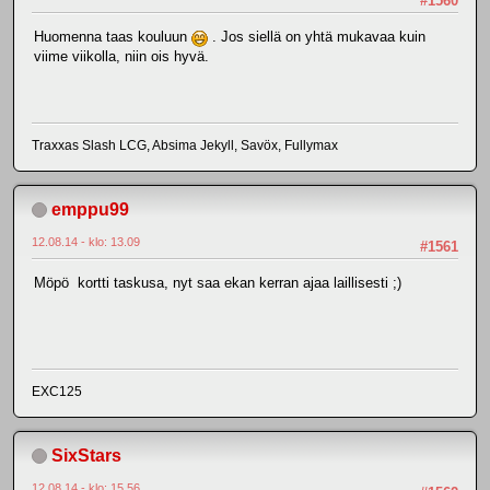
#1560
Huomenna taas kouluun
. Jos siellä on yhtä mukavaa kuin
viime viikolla, niin ois hyvä.
Traxxas Slash LCG, Absima Jekyll, Savöx, Fullymax
emppu99
12.08.14 - klo: 13.09
#1561
Möpö kortti taskusa, nyt saa ekan kerran ajaa laillisesti ;)
EXC125
SixStars
12.08.14 - klo: 15.56