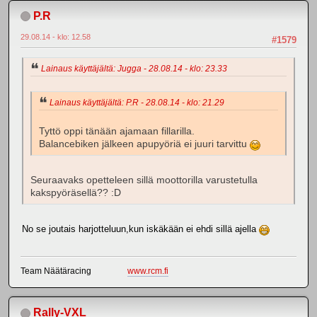
P.R
29.08.14 - klo: 12.58
#1579
Lainaus käyttäjältä: Jugga - 28.08.14 - klo: 23.33
Lainaus käyttäjältä: P.R - 28.08.14 - klo: 21.29
Tyttö oppi tänään ajamaan fillarilla.
Balancebiken jälkeen apupyöriä ei juuri tarvittu
Seuraavaks opetteleen sillä moottorilla varustetulla
kakspyöräsellä?? :D
No se joutais harjotteluun,kun iskäkään ei ehdi sillä ajella
Team Näätäracing
www.rcm.fi
Rally-VXL