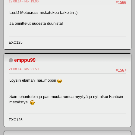
19.08.14 - klo: 19.06
#1566
Eei:D Motocross niskatukea tarkoitin :)
Ja onnittelut uudesta duunista!
EXC125
emppu99
21.08.14 - klo: 21.59
#1567
Löysin elämäni nai..mopon
Sain tehariterbin ja pari muuta romua myytyä ja nyt alkoi Fanticin
metsästys
EXC125