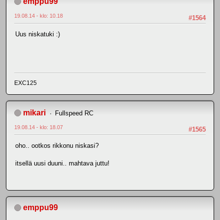
emppu99
19.08.14 - klo: 10.18
#1564
Uus niskatuki :)
EXC125
mikari
Fullspeed RC
19.08.14 - klo: 18.07
#1565
oho.. ootkos rikkonu niskasi?
itsellä uusi duuni.. mahtava juttu!
emppu99