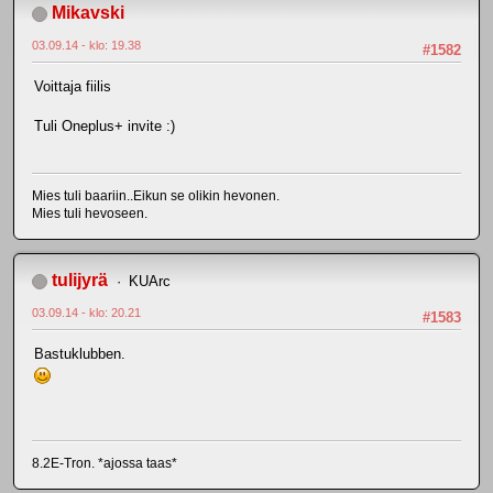
Mikavski
03.09.14 - klo: 19.38
#1582
Voittaja fiilis
Tuli Oneplus+ invite :)
Mies tuli baariin..Eikun se olikin hevonen.
Mies tuli hevoseen.
tulijyrä
KUArc
03.09.14 - klo: 20.21
#1583
Bastuklubben.
8.2E-Tron. *ajossa taas*