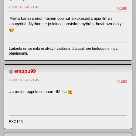
29.08.14 - klo: 21.42
#1580
Meillä kanssa nuorimainen oppinut alkukesastä ajaa ilman
apupyöriä. Nythan se jo lainaa isosiskon pyörän, huvittava näky
Laitonta on se mitä ei älytty hyväksyä. digitaalinen biolooginen älyn
ohjelmointi.
emppu99
29.08.14 - klo: 21.45
#1581
Ja meitsi oppi keulimaan HM:lllä
EXC125