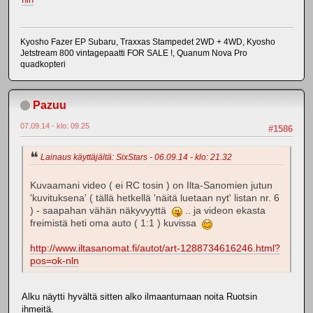
Kyosho Fazer EP Subaru, Traxxas Stampedet 2WD + 4WD, Kyosho
Jetstream 800 vintagepaatti FOR SALE !, Quanum Nova Pro
quadkopteri
Pazuu
07.09.14 - klo: 09.25
#1586
Lainaus käyttäjältä: SixStars - 06.09.14 - klo: 21.32
Kuvaamani video ( ei RC tosin ) on Ilta-Sanomien jutun
'kuvituksena' ( tällä hetkellä 'näitä luetaan nyt' listan nr. 6
) - saapahan vähän näkyvyyttä
.. ja videon ekasta
freimistä heti oma auto ( 1:1 ) kuvissa
http://www.iltasanomat.fi/autot/art-1288734616246.html?
pos=ok-nln
Alku näytti hyvältä sitten alko ilmaantumaan noita Ruotsin
ihmeitä.