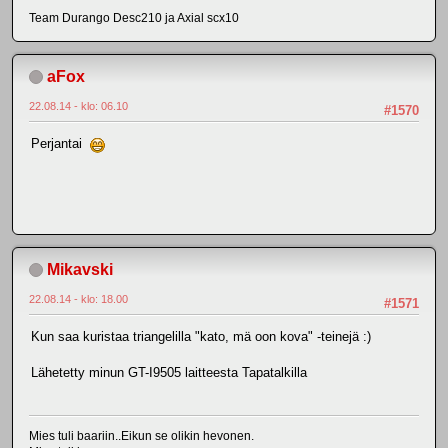
Team Durango Desc210 ja Axial scx10
aFox
22.08.14 - klo: 06.10
#1570
Perjantai
Mikavski
22.08.14 - klo: 18.00
#1571
Kun saa kuristaa triangelilla "kato, mä oon kova" -teinejä :)
Lähetetty minun GT-I9505 laitteesta Tapatalkilla
Mies tuli baariin..Eikun se olikin hevonen.