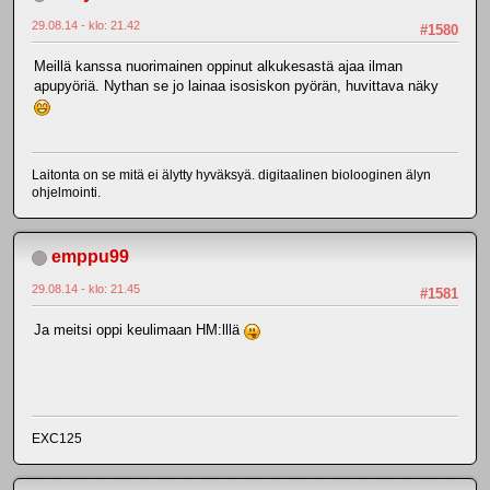
29.08.14 - klo: 21.42
#1580
Meillä kanssa nuorimainen oppinut alkukesastä ajaa ilman
apupyöriä. Nythan se jo lainaa isosiskon pyörän, huvittava näky
Laitonta on se mitä ei älytty hyväksyä. digitaalinen biolooginen älyn
ohjelmointi.
emppu99
29.08.14 - klo: 21.45
#1581
Ja meitsi oppi keulimaan HM:lllä
EXC125