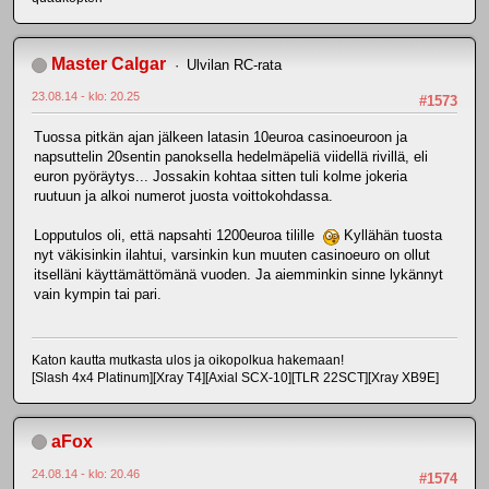
Master Calgar
Ulvilan RC-rata
23.08.14 - klo: 20.25
#1573
Tuossa pitkän ajan jälkeen latasin 10euroa casinoeuroon ja
napsuttelin 20sentin panoksella hedelmäpeliä viidellä rivillä, eli
euron pyöräytys... Jossakin kohtaa sitten tuli kolme jokeria
ruutuun ja alkoi numerot juosta voittokohdassa.
Lopputulos oli, että napsahti 1200euroa tilille
Kyllähän tuosta
nyt väkisinkin ilahtui, varsinkin kun muuten casinoeuro on ollut
itselläni käyttämättömänä vuoden. Ja aiemminkin sinne lykännyt
vain kympin tai pari.
Katon kautta mutkasta ulos ja oikopolkua hakemaan!
[Slash 4x4 Platinum][Xray T4][Axial SCX-10][TLR 22SCT][Xray XB9E]
aFox
24.08.14 - klo: 20.46
#1574