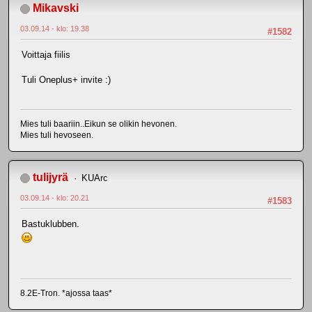
Mikavski
03.09.14 - klo: 19.38
#1582
Voittaja fiilis
Tuli Oneplus+ invite :)
Mies tuli baariin..Eikun se olikin hevonen.
Mies tuli hevoseen.
tulijyrä
KUArc
03.09.14 - klo: 20.21
#1583
Bastuklubben.
8.2E-Tron. *ajossa taas*