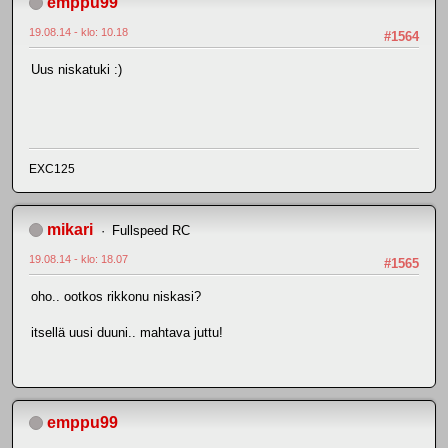
emppu99
19.08.14 - klo: 10.18
#1564
Uus niskatuki :)
EXC125
mikari
Fullspeed RC
19.08.14 - klo: 18.07
#1565
oho.. ootkos rikkonu niskasi?
itsellä uusi duuni.. mahtava juttu!
emppu99