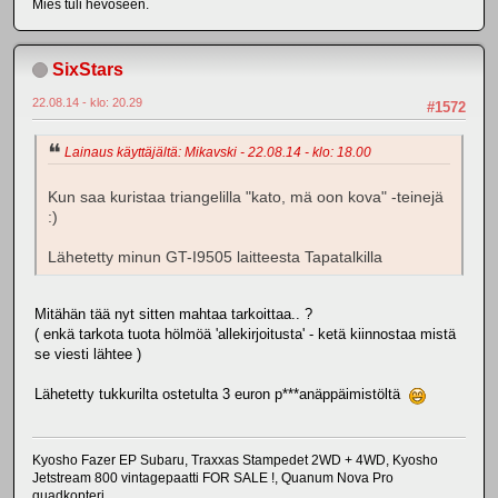
Mies tuli hevoseen.
SixStars
22.08.14 - klo: 20.29
#1572
Lainaus käyttäjältä: Mikavski - 22.08.14 - klo: 18.00
Kun saa kuristaa triangelilla "kato, mä oon kova" -teinejä
:)
Lähetetty minun GT-I9505 laitteesta Tapatalkilla
Mitähän tää nyt sitten mahtaa tarkoittaa.. ?
( enkä tarkota tuota hölmöä 'allekirjoitusta' - ketä kiinnostaa mistä
se viesti lähtee )
Lähetetty tukkurilta ostetulta 3 euron p***anäppäimistöltä
Kyosho Fazer EP Subaru, Traxxas Stampedet 2WD + 4WD, Kyosho
Jetstream 800 vintagepaatti FOR SALE !, Quanum Nova Pro
quadkopteri