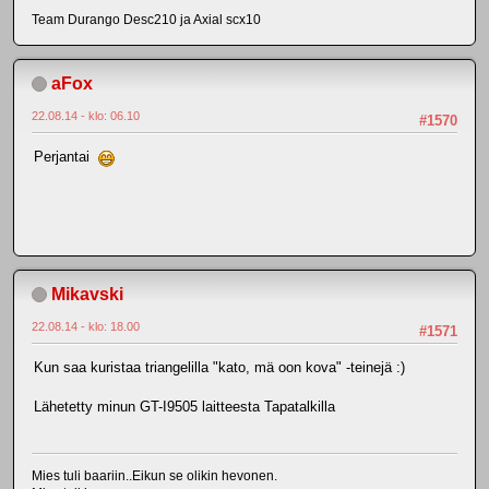
Team Durango Desc210 ja Axial scx10
aFox
22.08.14 - klo: 06.10
#1570
Perjantai
Mikavski
22.08.14 - klo: 18.00
#1571
Kun saa kuristaa triangelilla "kato, mä oon kova" -teinejä :)
Lähetetty minun GT-I9505 laitteesta Tapatalkilla
Mies tuli baariin..Eikun se olikin hevonen.