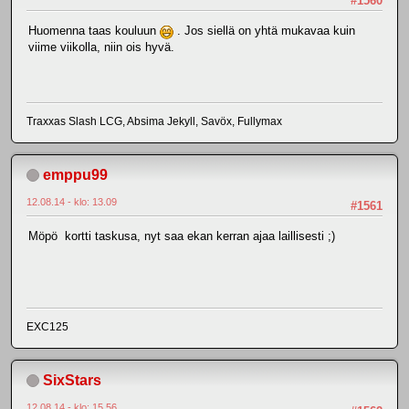
#1560
Huomenna taas kouluun
. Jos siellä on yhtä mukavaa kuin
viime viikolla, niin ois hyvä.
Traxxas Slash LCG, Absima Jekyll, Savöx, Fullymax
emppu99
12.08.14 - klo: 13.09
#1561
Möpö kortti taskusa, nyt saa ekan kerran ajaa laillisesti ;)
EXC125
SixStars
12.08.14 - klo: 15.56