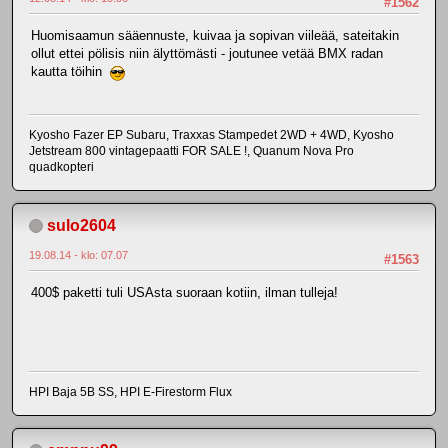
#1562
Huomisaamun sääennuste, kuivaa ja sopivan viileää, sateitakin
ollut ettei pölisis niin älyttömästi - joutunee vetää BMX radan
kautta töihin
Kyosho Fazer EP Subaru, Traxxas Stampedet 2WD + 4WD, Kyosho
Jetstream 800 vintagepaatti FOR SALE !, Quanum Nova Pro
quadkopteri
sulo2604
19.08.14 - klo: 07.07
#1563
400$ paketti tuli USAsta suoraan kotiin, ilman tulleja!
HPI Baja 5B SS, HPI E-Firestorm Flux