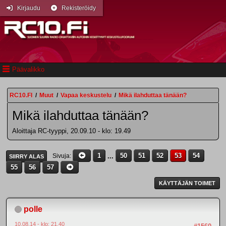
Kirjaudu
Rekisteröidy
Päävalikko
RC10.FI
/
Muut
/
Vapaa keskustelu
/
Mikä ilahduttaa tänään?
Mikä ilahduttaa tänään?
Aloittaja RC-tyyppi, 20.09.10 - klo: 19.49
1
...
50
51
52
53
54
Sivuja
SIIRRY ALAS
55
56
57
KÄYTTÄJÄN TOIMET
polle
10.08.14 - klo: 21.40