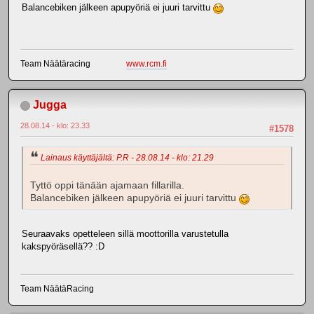
Balancebiken jälkeen apupyöriä ei juuri tarvittu
Team Näätäracing
www.rcm.fi
Jugga
28.08.14 - klo: 23.33
#1578
Lainaus käyttäjältä: P.R - 28.08.14 - klo: 21.29
Tyttö oppi tänään ajamaan fillarilla.
Balancebiken jälkeen apupyöriä ei juuri tarvittu
Seuraavaks opetteleen sillä moottorilla varustetulla
kakspyöräsellä?? :D
Team NäätäRacing