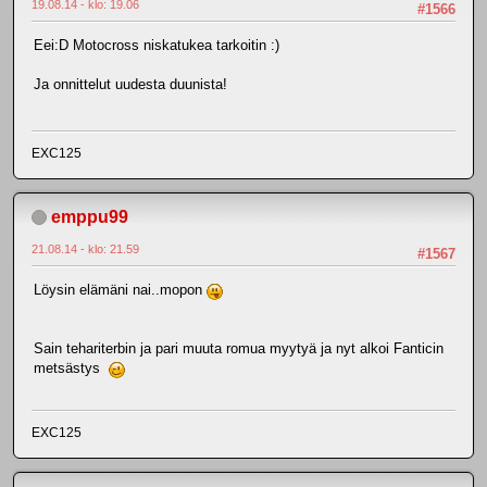
19.08.14 - klo: 19.06
#1566
Eei:D Motocross niskatukea tarkoitin :)
Ja onnittelut uudesta duunista!
EXC125
emppu99
21.08.14 - klo: 21.59
#1567
Löysin elämäni nai..mopon
Sain tehariterbin ja pari muuta romua myytyä ja nyt alkoi Fanticin
metsästys
EXC125