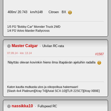
400m/ 20.743 km/h148 Citroen BX
1/5 FG "Bobby Car" Monster Truck 2WD
1/4 FG Volvo Marder Rallycross
Master Calgar
Ulvilan RC-rata
07.09.14 - klo: 13.14
#1587
Näyttäs olevan kovinkin hieno ilma iltapäivän ajeluihin radalla
Katon kautta mutkasta ulos ja oikopolkua hakemaan!
[Slash 4x4 Platinum][Xray T4][Axial SCX-10][TLR 22SCT][Xray XB9E]
nassikka10
Fullspeed RC