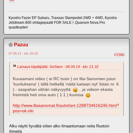
Kyosho Fazer EP Subaru, Traxxas Stampedet 2WD + 4WD, Kyosho
Jetstream 800 vintagepaatti FOR SALE !, Quanum Nova Pro
quadkopteri
Pazuu
07.09.14 - klo: 09.25
#1586
Lainaus käyttäjältä: SixStars - 06.09.14 - klo: 21.32
Kuvaamani video ( ei RC tosin ) on Ilta-Sanomien jutun
'kuvituksena' ( tällä hetkellä 'näitä luetaan nyt' listan nr. 6
) - saapahan vähän näkyvyyttä
.. ja videon ekasta
freimistä heti oma auto ( 1:1 ) kuvissa
http://www.iltasanomat.fi/autot/art-1288734616246.html?
pos=ok-nln
Alku näytti hyvältä sitten alko ilmaantumaan noita Ruotsin
ihmeitä.