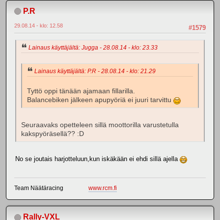
P.R
29.08.14 - klo: 12.58
#1579
Lainaus käyttäjältä: Jugga - 28.08.14 - klo: 23.33
Lainaus käyttäjältä: P.R - 28.08.14 - klo: 21.29
Tyttö oppi tänään ajamaan fillarilla.
Balancebiken jälkeen apupyöriä ei juuri tarvittu
Seuraavaks opetteleen sillä moottorilla varustetulla
kakspyöräsellä?? :D
No se joutais harjotteluun,kun iskäkään ei ehdi sillä ajella
Team Näätäracing
www.rcm.fi
Rally-VXL