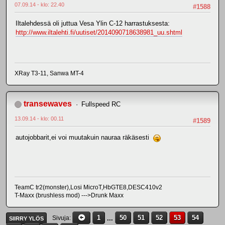
07.09.14 - klo: 22.40
#1588
Iltalehdessä oli juttua Vesa Ylin C-12 harrastuksesta:
http://www.iltalehti.fi/uutiset/2014090718638981_uu.shtml
XRay T3-11, Sanwa MT-4
transewaves
Fullspeed RC
13.09.14 - klo: 00.11
#1589
autojobbarit,ei voi muutakuin nauraa räkäsesti
TeamC tr2(monster),Losi MicroT,HbGTE8,DESC410v2
T-Maxx (brushless mod) --->Drunk Maxx
1
...
50
51
52
53
54
Sivuja
SIIRRY YLÖS