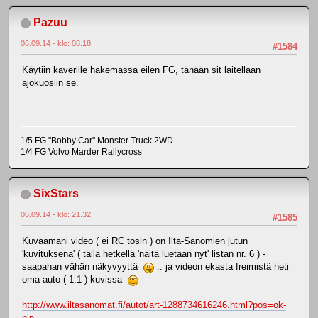
Pazuu
06.09.14 - klo: 08.18
#1584
Käytiin kaverille hakemassa eilen FG, tänään sit laitellaan
ajokuosiin se.
1/5 FG "Bobby Car" Monster Truck 2WD
1/4 FG Volvo Marder Rallycross
SixStars
06.09.14 - klo: 21.32
#1585
Kuvaamani video ( ei RC tosin ) on Ilta-Sanomien jutun
'kuvituksena' ( tällä hetkellä 'näitä luetaan nyt' listan nr. 6 ) -
saapahan vähän näkyvyyttä
.. ja videon ekasta freimistä heti
oma auto ( 1:1 ) kuvissa
http://www.iltasanomat.fi/autot/art-1288734616246.html?pos=ok-
nln