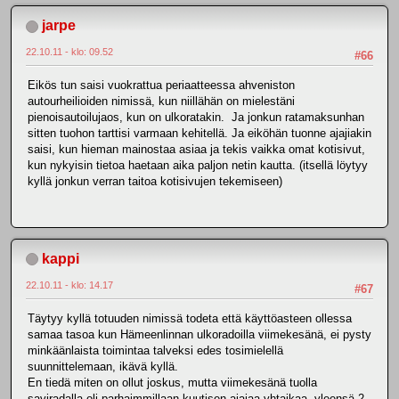
jarpe
22.10.11 - klo: 09.52
#66
Eikös tun saisi vuokrattua periaatteessa ahveniston
autourheilioiden nimissä, kun niillähän on mielestäni
pienoisautoilujaos, kun on ulkoratakin. Ja jonkun ratamaksunhan
sitten tuohon tarttisi varmaan kehitellä. Ja eiköhän tuonne ajajiakin
saisi, kun hieman mainostaa asiaa ja tekis vaikka omat kotisivut,
kun nykyisin tietoa haetaan aika paljon netin kautta. (itsellä löytyy
kyllä jonkun verran taitoa kotisivujen tekemiseen)
kappi
22.10.11 - klo: 14.17
#67
Täytyy kyllä totuuden nimissä todeta että käyttöasteen ollessa
samaa tasoa kun Hämeenlinnan ulkoradoilla viimekesänä, ei pysty
minkäänlaista toimintaa talveksi edes tosimielellä
suunnittelemaan, ikävä kyllä.
En tiedä miten on ollut joskus, mutta viimekesänä tuolla
saviradalla oli parhaimmillaan kuutisen ajajaa yhtaikaa, yleensä 2-