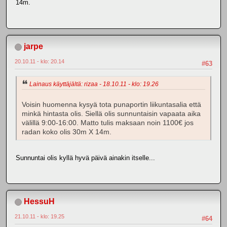
14m.
jarpe
20.10.11 - klo: 20.14
#63
Lainaus käyttäjältä: rizaa - 18.10.11 - klo: 19.26
Voisin huomenna kysyä tota punaportin liikuntasalia että
minkä hintasta olis. Siellä olis sunnuntaisin vapaata aika
välillä 9:00-16:00. Matto tulis maksaan noin 1100€ jos
radan koko olis 30m X 14m.
Sunnuntai olis kyllä hyvä päivä ainakin itselle...
HessuH
21.10.11 - klo: 19.25
#64