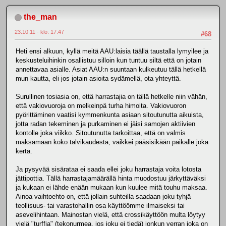
the_man
23.10.11 - klo: 17.47
#68
Heti ensi alkuun, kyllä meitä AAU:laisia täällä taustalla lymyilee ja
keskusteluihinkin osallistuu silloin kun tuntuu siltä että on jotain
annettavaa asialle. Asiat AAU:n suuntaan kulkeutuu tällä hetkellä
mun kautta, eli jos jotain asioita sydämellä, ota yhteyttä.
Surullinen tosiasia on, että harrastajia on tällä hetkelle niin vähän,
että vakiovuoroja on melkeinpä turha himoita. Vakiovuoron
pyörittäminen vaatisi kymmenkunta asiaan sitoutunutta aikuista,
jotta radan tekeminen ja purkaminen ei jäisi samojen aktiivien
kontolle joka viikko. Sitoutunutta tarkoittaa, että on valmis
maksamaan koko talvikaudesta, vaikkei pääsisikään paikalle joka
kerta.
Ja pysyvää sisärataa ei saada ellei joku harrastaja voita lotosta
jättipottia. Tällä harrastajamäärällä hinta muodostuu järkyttäväksi
ja kukaan ei lähde enään mukaan kun kuulee mitä touhu maksaa.
Ainoa vaihtoehto on, että jollain suhteilla saadaan joku tyhjä
teollisuus- tai varastohallin osa käyttöömme ilmaiseksi tai
asevelihintaan. Mainostan vielä, että crossikäyttöön multa löytyy
vielä "turffia" (tekonurmea, jos joku ei tiedä) jonkun verran joka on