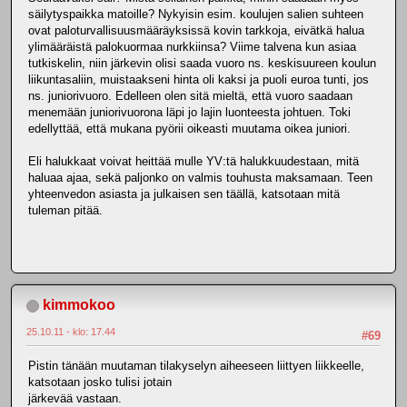
säilytyspaikka matoille? Nykyisin esim. koulujen salien suhteen
ovat paloturvallisuusmääräyksissä kovin tarkkoja, eivätkä halua
ylimääräistä palokuormaa nurkkiinsa? Viime talvena kun asiaa
tutkiskelin, niin järkevin olisi saada vuoro ns. keskisuureen koulun
liikuntasaliin, muistaakseni hinta oli kaksi ja puoli euroa tunti, jos
ns. juniorivuoro. Edelleen olen sitä mieltä, että vuoro saadaan
menemään juniorivuorona läpi jo lajin luonteesta johtuen. Toki
edellyttää, että mukana pyörii oikeasti muutama oikea juniori.
Eli halukkaat voivat heittää mulle YV:tä halukkuudestaan, mitä
haluaa ajaa, sekä paljonko on valmis touhusta maksamaan. Teen
yhteenvedon asiasta ja julkaisen sen täällä, katsotaan mitä
tuleman pitää.
kimmokoo
25.10.11 - klo: 17.44
#69
Pistin tänään muutaman tilakyselyn aiheeseen liittyen liikkeelle,
katsotaan josko tulisi jotain
järkevää vastaan.