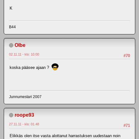
K
B44
Olbe
02.11.11 - klo: 10.00
#70
koska pääsee ajaan ?
Junnumestari 2007
roope93
27.11.11 - klo: 01.48
#71
Elikkäs olen itse vasta alottanut harrastuksen uudestaan noin