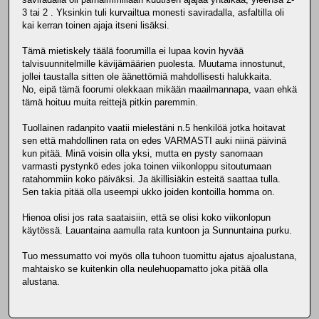
3 tai 2 . Yksinkin tuli kurvailtua monesti saviradalla, asfaltilla oli
kai kerran toinen ajaja itseni lisäksi.
Tämä mietiskely täälä foorumilla ei lupaa kovin hyvää
talvisuunnitelmille kävijämäärien puolesta. Muutama innostunut,
jollei taustalla sitten ole äänettömiä mahdollisesti halukkaita.
No, eipä tämä foorumi olekkaan mikään maailmannapa, vaan ehkä
tämä hoituu muita reittejä pitkin paremmin.
Tuollainen radanpito vaatii mielestäni n.5 henkilöä jotka hoitavat
sen että mahdollinen rata on edes VARMASTI auki niinä päivinä
kun pitää. Minä voisin olla yksi, mutta en pysty sanomaan
varmasti pystynkö edes joka toinen viikonloppu sitoutumaan
ratahommiin koko päiväksi. Ja äkillisiäkin esteitä saattaa tulla.
Sen takia pitää olla useempi ukko joiden kontoilla homma on.
Hienoa olisi jos rata saataisiin, että se olisi koko viikonlopun
käytössä. Lauantaina aamulla rata kuntoon ja Sunnuntaina purku.
Tuo messumatto voi myös olla tuhoon tuomittu ajatus ajoalustana,
mahtaisko se kuitenkin olla neulehuopamatto joka pitää olla
alustana.