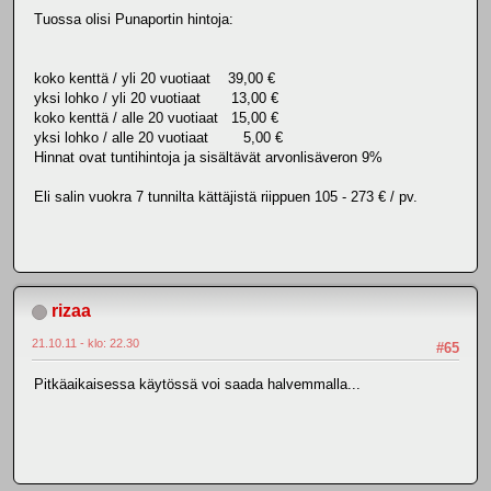
Tuossa olisi Punaportin hintoja:
koko kenttä / yli 20 vuotiaat 39,00 €
yksi lohko / yli 20 vuotiaat 13,00 €
koko kenttä / alle 20 vuotiaat 15,00 €
yksi lohko / alle 20 vuotiaat 5,00 €
Hinnat ovat tuntihintoja ja sisältävät arvonlisäveron 9%
Eli salin vuokra 7 tunnilta kättäjistä riippuen 105 - 273 € / pv.
rizaa
21.10.11 - klo: 22.30
#65
Pitkäaikaisessa käytössä voi saada halvemmalla...