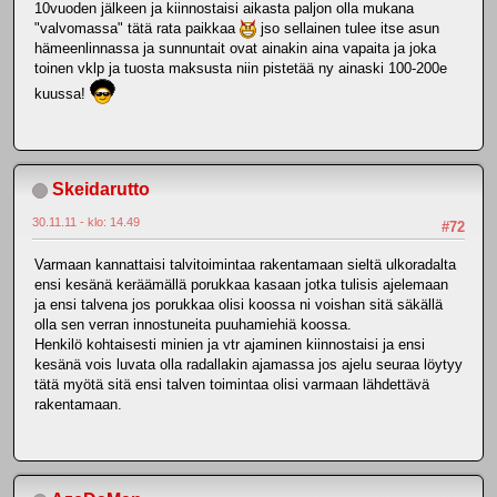
10vuoden jälkeen ja kiinnostaisi aikasta paljon olla mukana
"valvomassa" tätä rata paikkaa
jso sellainen tulee itse asun
hämeenlinnassa ja sunnuntait ovat ainakin aina vapaita ja joka
toinen vklp ja tuosta maksusta niin pistetää ny ainaski 100-200e
kuussa!
Skeidarutto
30.11.11 - klo: 14.49
#72
Varmaan kannattaisi talvitoimintaa rakentamaan sieltä ulkoradalta
ensi kesänä keräämällä porukkaa kasaan jotka tulisis ajelemaan
ja ensi talvena jos porukkaa olisi koossa ni voishan sitä säkällä
olla sen verran innostuneita puuhamiehiä koossa.
Henkilö kohtaisesti minien ja vtr ajaminen kiinnostaisi ja ensi
kesänä vois luvata olla radallakin ajamassa jos ajelu seuraa löytyy
tätä myötä sitä ensi talven toimintaa olisi varmaan lähdettävä
rakentamaan.