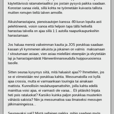
käytettävissä ratamateriaaliksi jos jostain pysyvä paikka saadaan.
Korostan sanaa vielä, sillä kohta ne työnnetään kuivasta tallista
muitten romujen tieltä talven armoille.
Aikuisharrastajana, pienoisautojen kanssa -80-luvun lopulta asti
pelehtineenä, voisin sanoa että helpoin tapa tällä hetkellä
harrastaa talvella on ajaa sillä 1:1 autolla naapurikaupunkeihin
harrastamaan.
Jos haluaa mennä vaikeimman kautta ja JOS porukkaa saadaan
kasaan yli kymmenen aikuista ja jokainen on valmis maksamaan
/ sitoutumaan asiaan, vien asiaa mielelläni eteenpäin ja elvytetään
laji ja harrastajamäärät Hämeenlinnanseudulla huippuvuosiensa
tasolle.
Sitten seuraa kysymys siitä, mitä haluaisit ajaa?? Ihmettelen, jos
se ei viimeistään revi porukkaa kahtia. Messumatoilla voi kyllä
ajaa crossia, mutta ei varmaankaan touringia tai ainakaan
mattista. Kunnollisiin neulahuopamattoihin, joilla kahta edellä
mainittua voisi ajaa, ei varmasti ole varaa... Eli pitäisikö linjata
heti pois rataluokat? Karsiiko kuinka paljon porukkaa muutenkin
vähästä sakista? Niin ja messumattoa saa ilmaiseksi messujen
jälkimainingeissa...
Seuraavaksi sali? Mistä sellainen paikka, mihin saadaan myös