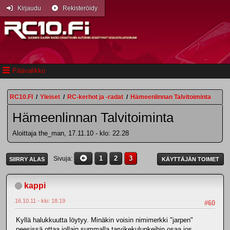
Kirjaudu
Rekisteröidy
Päävalikko
RC10.FI
/
Yleiset
/
RC-kerhot ja -radat
/
Hämeenlinnan Talvitoiminta
Hämeenlinnan Talvitoiminta
Aloittaja the_man, 17.11.10 - klo: 22.28
1
2
3
Sivuja
SIIRRY ALAS
KÄYTTÄJÄN TOIMET
kappi
16.10.11 - klo: 18.19
#60
Kyllä halukkuutta löytyy. Minäkin voisin nimimerkki "jarpen"
peesissä ottaa jollain summalla tarvikekulunkeihin osaa jos