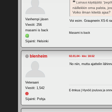
Lainaus käyttäjältä: "pegi
näillekkin oma palsta, jo
Voiko ilman kiteitä ajaa?
Vanhempi jäsen
Voi esim. Graupnerin XS-6 rad
Viestit: 256
masami is back
Masami is back
Sijainti: Helsinki
blenheim
02.01.04 - klo: 18.52
No niin, mutta ajattelin lähinn
Veteraani
Viestit: 1,542
E-tmkua | Hyvöö jouluva ja onnel
Sijainti: Pohja