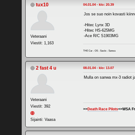
tux10
04.01.04 - klo: 20.39
Jos se suo noin kovasti kiinno
-Hitec Lynx 3D
-Hitec HS-625MG
-Ace R/C S1903MG
Veteraani
Viestit: 1,163
THE Car - OS - Savöx - Sanwa
2 fast 4 u
08.01.04 - klo: 13.07
Mulla on sanwa mx-3 radiot ja 
Veteraani
Viestit: 392
>>
Death Race Pilots
<>WSA Fr
Sijainti: Vaasa