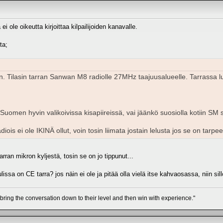
ei ole oikeutta kirjoittaa kilpailijoiden kanavalle.
ta;
oon. Tilasin tarran Sanwan M8 radiolle 27MHz taajuusalueelle. Tarrassa l
uomen hyvin valikoivissa kisapiireissä, vai jäänkö suosiolla kotiin SM 
ois ei ole IKINÄ ollut, voin tosin liimata jostain lelusta jos se on tarpeel
rran mikron kyljestä, tosin se on jo tippunut...
issa on CE tarra? jos näin ei ole ja pitää olla vielä itse kahvaosassa, niin sill
 bring the conversation down to their level and then win with experience."