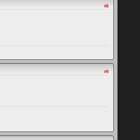
#8
#9