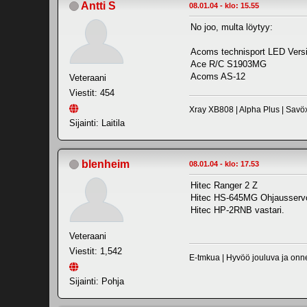
Antti S
08.01.04 - klo: 15.55
No joo, multa löytyy:
Acoms technisport LED Vers
Ace R/C S1903MG
Acoms AS-12
Veteraani
Viestit: 454
Xray XB808 | Alpha Plus | Savö
Sijainti: Laitila
blenheim
08.01.04 - klo: 17.53
Hitec Ranger 2 Z
Hitec HS-645MG Ohjausserv
Hitec HP-2RNB vastari.
Veteraani
Viestit: 1,542
E-tmkua | Hyvöö jouluva ja onnel
Sijainti: Pohja