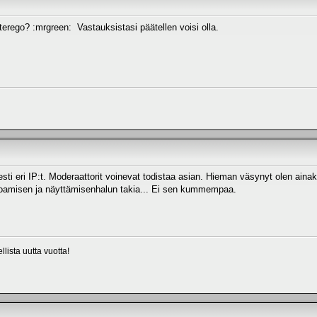
erego? :mrgreen: Vastauksistasi päätellen voisi olla.
esti eri IP:t. Moderaattorit voinevat todistaa asian. Hieman väsynyt olen ainak
hoamisen ja näyttämisenhalun takia... Ei sen kummempaa.
lista uutta vuotta!