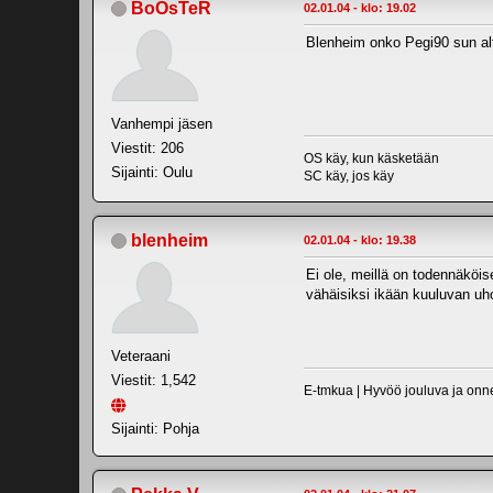
BoOsTeR
02.01.04 - klo: 19.02
Blenheim onko Pegi90 sun alt
Vanhempi jäsen
Viestit: 206
OS käy, kun käsketään
Sijainti: Oulu
SC käy, jos käy
blenheim
02.01.04 - klo: 19.38
Ei ole, meillä on todennäköis
vähäisiksi ikään kuuluvan u
Veteraani
Viestit: 1,542
E-tmkua | Hyvöö jouluva ja onnel
Sijainti: Pohja