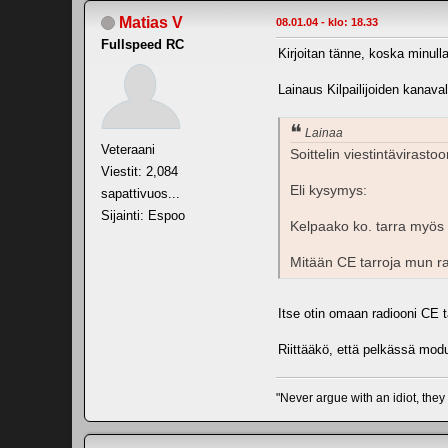
Matias V
08.01.04 - klo: 18.33
Fullspeed RC
Kirjoitan tänne, koska minulla 
Lainaus Kilpailijoiden kanaval
Lainaa
Veteraani
Soittelin viestintävirast
Viestit: 2,084
Eli kysymys:
sapattivuos...
Sijainti: Espoo
Kelpaako ko. tarra myös S
Mitään CE tarroja mun radi
Itse otin omaan radiooni CE ta
Riittääkö, että pelkässä modul
"Never argue with an idiot, they