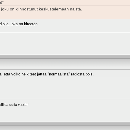
90"
s joku on kiinnostunut keskustelemaan näistä.
iolla, joka on kiteetön.
ä, että voiko ne kiteet jättää "normaalista" radiosta pois.
lista uutta vuotta!