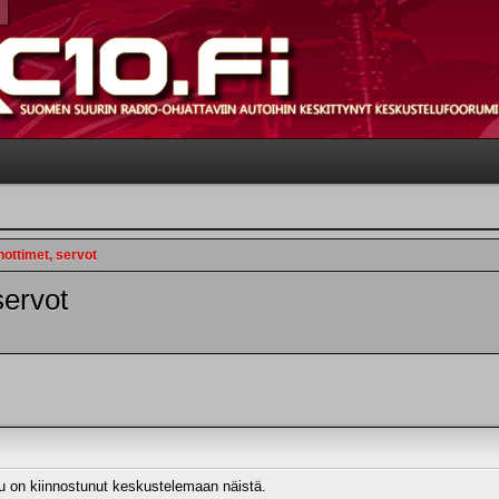
nottimet, servot
servot
ku on kiinnostunut keskustelemaan näistä.