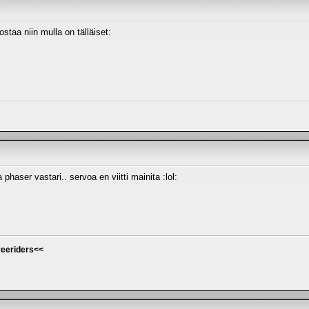
staa niin mulla on tälläiset:
phaser vastari.. servoa en viitti mainita :lol:
eeriders<<