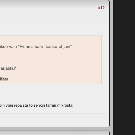
#12
ukee vain "Pienoismallin kauko-ohjain".
sarjasta?
lista.
oin voin repäistä toisenkin tarran mikrosta!