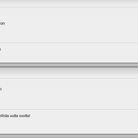
ion
x
o
lista uutta vuotta!