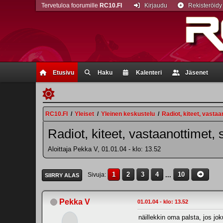
Tervetuloa foorumille
RC10.FI
Kirjaudu
Rekisteröidy
Etusivu
Haku
Kalenteri
Jäsenet
RC10.FI
/
Yleiset
/
Yleinen keskustelu
/
Radiot, kiteet, vastaa
Radiot, kiteet, vastaanottimet, 
Aloittaja Pekka V, 01.01.04 - klo: 13.52
1
2
3
4
...
10
Sivuja
SIIRRY ALAS
Pekka V
01.01.04 - klo: 13.52
näillekkin oma palsta, jos jo