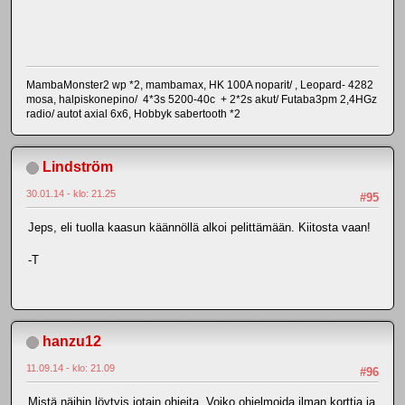
MambaMonster2 wp *2, mambamax, HK 100A noparit/ , Leopard- 4282
mosa, halpiskonepino/ 4*3s 5200-40c + 2*2s akut/ Futaba3pm 2,4HGz
radio/ autot axial 6x6, Hobbyk sabertooth *2
Lindström
30.01.14 - klo: 21.25
#95
Jeps, eli tuolla kaasun käännöllä alkoi pelittämään. Kiitosta vaan!
-T
hanzu12
11.09.14 - klo: 21.09
#96
Mistä näihin löytyis jotain ohjeita. Voiko ohjelmoida ilman korttia ja