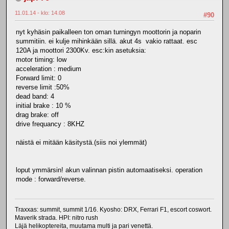
11.01.14 - klo: 14.08
#90
nyt kyhäsin paikalleen ton oman turningyn moottorin ja noparin
summitiin. ei kulje mihinkään sillä. akut 4s vakio rattaat. esc
120A ja moottori 2300Kv. esc:kin asetuksia:
motor timing: low
acceleration : medium
Forward limit: 0
reverse limit :50%
dead band: 4
initial brake : 10 %
drag brake: off
drive frequancy : 8KHZ
näistä ei mitään käsitystä.(siis noi ylemmät)
loput ymmärsin! akun valinnan pistin automaatiseksi. operation
mode : forward/reverse.
Traxxas: summit, summit 1/16. Kyosho: DRX, Ferrari F1, escort coswort.
Maverik strada. HPI: nitro rush
Läjä helikoptereita, muutama multi ja pari venettä.