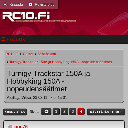
Kirjaudu
Rekisteröidy
Päävalikko
RC10.FI
/
Yleiset
/
Sähköautot
/
Turnigy Trackstar 150A ja Hobbyking 150A - nopeudensäätimet
Turnigy Trackstar 150A ja
Hobbyking 150A -
nopeudensäätimet
Aloittaja Viltsu, 23.02.11 - klo: 15.01
1
2
3
4
Sivuja
SIIRRY ALAS
KÄYTTÄJÄN TOIMET
japi-76