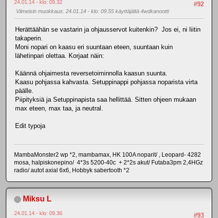
24.01.14 - klo: 09.32
#92
Viimeisin muokkaus
: 24.01.14 - klo: 09.55 käyttäjältä 4wdkanootti
Herättäähän se vastarin ja ohjausservot kuitenkin? Jos ei, ni liitin
takaperin.
Moni nopari on kaasu eri suuntaan eteen, suuntaan kuin
lähetinpari olettaa. Korjaat näin:
Käännä ohjaimesta reversetoiminnolla kaasun suunta.
Kaasu pohjassa kahvasta. Setuppinappi pohjassa noparista virta
päälle.
Piipityksiä ja Setuppinapista saa hellittää. Sitten ohjeen mukaan
max eteen, max taa, ja neutral.
Edit typoja
MambaMonster2 wp *2, mambamax, HK 100A noparit/ , Leopard- 4282
mosa, halpiskonepino/ 4*3s 5200-40c + 2*2s akut/ Futaba3pm 2,4HGz
radio/ autot axial 6x6, Hobbyk sabertooth *2
Miksu L
24.01.14 - klo: 09.36
#93