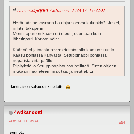
Lainaus käyttäjältä: 4wdkanootti - 24.01.14 - klo: 09.32
Herättään se vasrarin ha ohjausservot kuitenkin? Jos ei,
ni liitin takaperin.
Moni nopari on kaasu eri eteen, suuntaan kuin
lähetinpari. Korjaat näin:
Käännä ohjaimesta reversetoiminnolla kaasun suunta.
Kaasu pohjassa kahvasta. Setuppinappi pohjassa
noparista virta päälle.
Piipityksiä ja Setuppinapista saa hellittää. Sitten ohjeen
mukaan max eteen, max taa, ja neutral. Ei
Harvinaisen selkeesti kirjoitettu.
4wdkanootti
24.01.14 - klo: 09.44
#94
Sormet...