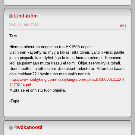
Lindström
23.01.14 - klo: 07.31
#91
Tere.
Hieman aiheuttaa ongelmaa tuo HK150A nopari.
Ostin sen käytettynä, myyjä takasi että toimii. Laitoin virrat päälle
jotain piippaili, kaks lyhyttä ja kolmas hieman pitempi. Punainen
led jää palamaan mutta kaasu ei toimi. Ohjausservo kyllä toimii.
Uusi moottori laitettu kiinni. Juotokset tarkistettu. Miten tuo kaasu
ohjelmoidaan?? Löysin tuon manuaalin netistä
http://www.hobbyking.com/hobbyking/store/uploads/380301212X4
7279X24.pdf
Mutta se ei onnistu tuon ohjeilla.
-Tupe
4wdkanootti