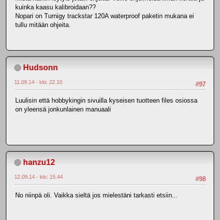
kuinka kaasu kalibroidaan??
Nopari on Turnigy trackstar 120A waterproof paketin mukana ei
tullu mitään ohjeita.
Hudsonn
11.09.14 - klo: 22.10
#97
Luulisin että hobbykingin sivuilla kyseisen tuotteen files osiossa
on yleensä jonkunlainen manuaali
hanzu12
12.09.14 - klo: 15.44
#98
No niinpä oli. Vaikka sieltä jos mielestäni tarkasti etsiin...