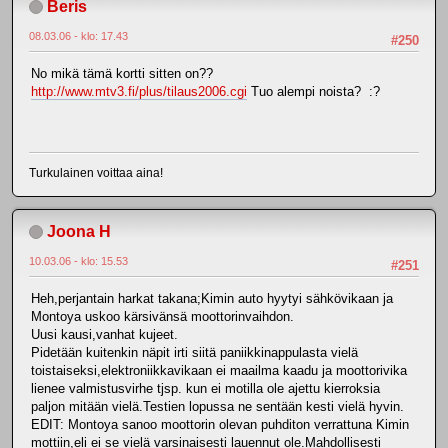
Beris
08.03.06 - klo: 17.43
#250
No mikä tämä kortti sitten on??
http://www.mtv3.fi/plus/tilaus2006.cgi
Tuo alempi noista? :?
Turkulainen voittaa aina!
Joona H
10.03.06 - klo: 15.53
#251
Heh,perjantain harkat takana;Kimin auto hyytyi sähkövikaan ja
Montoya uskoo kärsivänsä moottorinvaihdon.
Uusi kausi,vanhat kujeet.
Pidetään kuitenkin näpit irti siitä paniikkinappulasta vielä
toistaiseksi,elektroniikkavikaan ei maailma kaadu ja moottorivika
lienee valmistusvirhe tjsp. kun ei motilla ole ajettu kierroksia
paljon mitään vielä.Testien lopussa ne sentään kesti vielä hyvin.
EDIT: Montoya sanoo moottorin olevan puhditon verrattuna Kimin
mottiin,eli ei se vielä varsinaisesti lauennut ole.Mahdollisesti