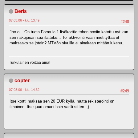
Beris
07.03.06 - klo: 13.49
#248
Joo o... On tuota Formula 1 lisäkorttia tohon boxiin katottu nyt kun
sen näköjäöän saa ilatteks... Toi aktivointi vaan mietityttää et
maksaaks se jotain? MTV3n sivuilla ei ainakaan mitään lukenu...
Turkulainen voittaa aina!
copter
07.03.06 - klo: 14.32
#249
Itse kortti maksaa sen 20 EUR kyllä, mutta rekisteröinti on
ilmainen. Itse juuri omani hain vartti sitten. ;)