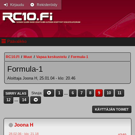
Kirjaudu
Rekisteröidy
Päävalikko
RC10.FI
/
Muut
/
Vapaa keskustelu
/
Formula-1
Formula-1
Aloittaja Joona H, 25.01.04 - klo: 20.46
1
...
6
7
8
9
10
11
Sivuja
SIIRRY ALAS
12
...
14
KÄYTTÄJÄN TOIMET
Joona H
28.02.06 - klo: 21.18