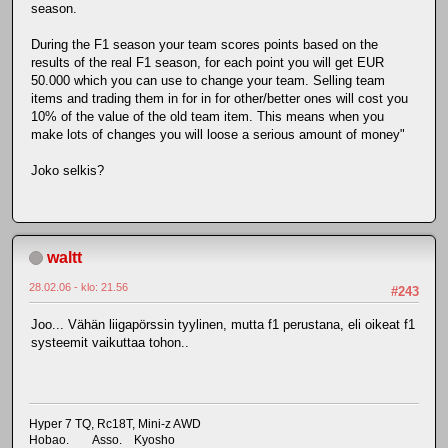
season.
During the F1 season your team scores points based on the
results of the real F1 season, for each point you will get EUR
50.000 which you can use to change your team. Selling team
items and trading them in for in for other/better ones will cost you
10% of the value of the old team item. This means when you
make lots of changes you will loose a serious amount of money"
Joko selkis?
waltt
28.02.06 - klo: 21.56
#243
Joo... Vähän liigapörssin tyylinen, mutta f1 perustana, eli oikeat f1
systeemit vaikuttaa tohon..
Hyper 7 TQ, Rc18T, Mini-z AWD
Hobao. Asso. Kyosho