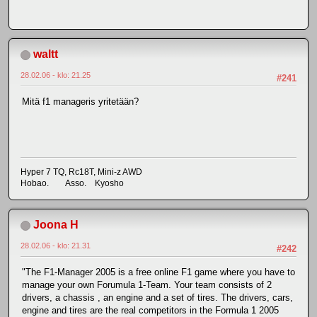
waltt
28.02.06 - klo: 21.25
#241
Mitä f1 manageris yritetään?
Hyper 7 TQ, Rc18T, Mini-z AWD
Hobao. Asso. Kyosho
Joona H
28.02.06 - klo: 21.31
#242
"The F1-Manager 2005 is a free online F1 game where you have to
manage your own Forumula 1-Team. Your team consists of 2
drivers, a chassis , an engine and a set of tires. The drivers, cars,
engine and tires are the real competitors in the Formula 1 2005