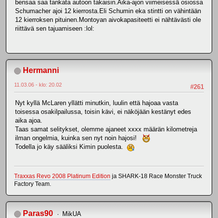
bensaa saa tankata autoon takaisin.Aika-ajon viimeisessä osiossa
Schumacher ajoi 12 kierrosta.Eli Schumin eka stintti on vähintään
12 kierroksen pituinen.Montoyan aivokapasiteetti ei nähtävästi ole
riittävä sen tajuamiseen :lol:
Hermanni
11.03.06 - klo: 20.02
#261
Nyt kyllä McLaren yllätti minutkin, luulin että hajoaa vasta
toisessa osakilpailussa, toisin kävi, ei näköjään kestänyt edes
aika ajoa.
Taas samat selitykset, olemme ajaneet xxxx määrän kilometreja
ilman ongelmia, kuinka sen nyt noin hajosi!
Todella jo käy sääliksi Kimin puolesta.
Traxxas Revo 2008 Platinum Edition
ja SHARK-18 Race Monster Truck
Factory Team.
Paras90
MikUA