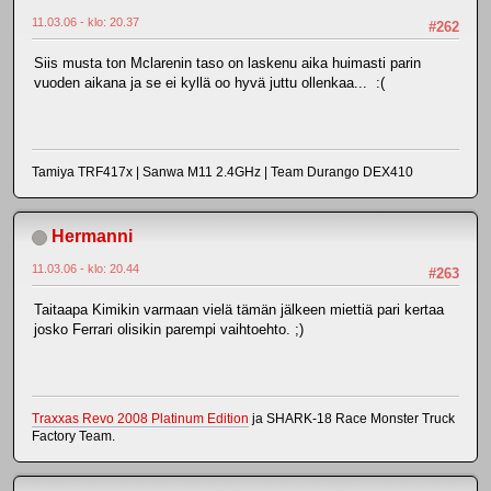
11.03.06 - klo: 20.37
#262
Siis musta ton Mclarenin taso on laskenu aika huimasti parin
vuoden aikana ja se ei kyllä oo hyvä juttu ollenkaa... :(
Tamiya TRF417x | Sanwa M11 2.4GHz | Team Durango DEX410
Hermanni
11.03.06 - klo: 20.44
#263
Taitaapa Kimikin varmaan vielä tämän jälkeen miettiä pari kertaa
josko Ferrari olisikin parempi vaihtoehto. ;)
Traxxas Revo 2008 Platinum Edition
ja SHARK-18 Race Monster Truck
Factory Team.