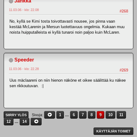
Jankka
11.03.06 - klo: 22.08
#268
No, kyllä se Kimi tosta toivottavasti nousee, jos pinna vaan
kestää McLarenin ja Mersun luotettavuus ongelmia. Kukaan muu
noista huipputalleista ei kyllä tunaroi noin paljoo kuin McLaren.
Speeder
11.03.06 - klo: 22.28
#269
Uus mäclaareni on niin hienon näköne et oikee säälittää ku näkee
sen rikkoutuvan. :|
1
...
6
7
8
9
10
11
Sivuja
SIIRRY YLÖS
12
...
14
KÄYTTÄJÄN TOIMET