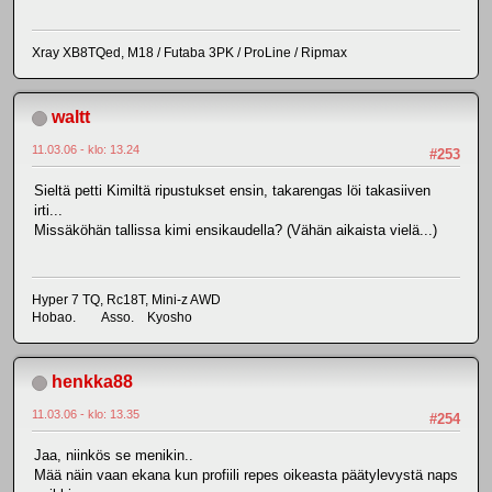
Xray XB8TQed, M18 / Futaba 3PK / ProLine / Ripmax
waltt
11.03.06 - klo: 13.24
#253
Sieltä petti Kimiltä ripustukset ensin, takarengas löi takasiiven
irti...
Missäköhän tallissa kimi ensikaudella? (Vähän aikaista vielä...)
Hyper 7 TQ, Rc18T, Mini-z AWD
Hobao. Asso. Kyosho
henkka88
11.03.06 - klo: 13.35
#254
Jaa, niinkös se menikin..
Mää näin vaan ekana kun profiili repes oikeasta päätylevystä naps