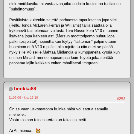
elektroniikkavika tai vastaavaa,aika oudolta kuulostaa tuollainen
"puhdittomuus".
Positiivista kuitenkin se,että parhaassa tapauksessa jopa viisi
(Rellu,Honda,McLaren,Ferrari ja Williams) tallia saattaa olla
kykenevä taistelemaan voitosta.Toro Rosso kera V10:n tuonee
lisäväria jopa kärkeen asti (Mersun moottoripomo puhuu jopa
palkintosijoista!),nopeutta kun löytyy "laittoman" paljon ottaen
huomioon että V10:n pitäisi olla rajoitettu niin ettei se pärjää
nykyisille V8:seille.Mahtaa Midlandia & kumppaneita kyrsiä kun
entinen Minardi menee nopeampaa kuin Toyota,joka sentään
panostaa lajiin kaikkein eniten rahallisesti :mrgreen:
henkka88
11.03.06 - klo: 13.19
#252
On se vaan uskomatonta kuinka näitä voi sattua samalle
miehelle..
Vasta tosiaan toinen kerta kun takasiipi petti.
Ai Ai! hienoa...