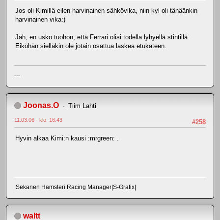
Jos oli Kimillä eilen harvinainen sähkövika, niin kyl oli tänäänkin
harvinainen vika:)
Jah, en usko tuohon, että Ferrari olisi todella lyhyellä stintillä.
Eiköhän sielläkin ole jotain osattua laskea etukäteen.
---
Joonas.O
Tiim Lahti
11.03.06 - klo: 16.43
#258
Hyvin alkaa Kimi:n kausi :mrgreen: .
|Sekanen Hamsteri Racing Manager|S-Grafix|
waltt