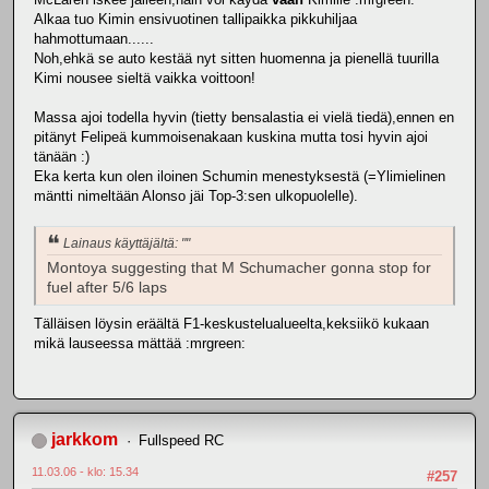
Alkaa tuo Kimin ensivuotinen tallipaikka pikkuhiljaa
hahmottumaan......
Noh,ehkä se auto kestää nyt sitten huomenna ja pienellä tuurilla
Kimi nousee sieltä vaikka voittoon!
Massa ajoi todella hyvin (tietty bensalastia ei vielä tiedä),ennen en
pitänyt Felipeä kummoisenakaan kuskina mutta tosi hyvin ajoi
tänään :)
Eka kerta kun olen iloinen Schumin menestyksestä (=Ylimielinen
mäntti nimeltään Alonso jäi Top-3:sen ulkopuolelle).
Lainaus käyttäjältä: ""
Montoya suggesting that M Schumacher gonna stop for
fuel after 5/6 laps
Tälläisen löysin eräältä F1-keskustelualueelta,keksiikö kukaan
mikä lauseessa mättää :mrgreen:
jarkkom
Fullspeed RC
11.03.06 - klo: 15.34
#257