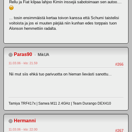
Rellu ja Fiat kilpaa lahjoo Kimin inssejä sabotoimaan sen autoo....
... tosin ensimmäistä kertaa toivon kanssa että Schumi taistelisi
voitoista ja jos ei muuten pärjää niin kunhan edes torppais tuon
Alonson hemmettiin radalta.
Paras90
MikUA
11.03.06 - klo: 21.59
#266
Nii mut siis ehkä tuo parivuotta on hieman lievästi sanottu...
Tamiya TRF417x | Sanwa M11 2.4GHz | Team Durango DEX410
Hermanni
11.03.06 - klo: 22.00
#267