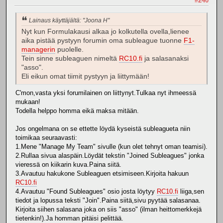
#240
Lainaus käyttäjältä: "Joona H"
Nyt kun Formulakausi alkaa jo kolkutella ovella,lienee
aika pistää pystyyn forumin oma subleague tuonne
F1-
managerin
puolelle.
Tein sinne subleaguen nimeltä
RC10.fi
ja salasanaksi
"asso".
Eli eikun omat tiimit pystyyn ja liittymään!
C'mon,vasta yksi forumilainen on liittynyt.Tulkaa nyt ihmeessä
mukaan!
Todella helppo homma eikä maksa mitään.
Jos ongelmana on se ettette löydä kyseistä subleagueta niin
toimikaa seuraavasti:
1.Mene "Manage My Team" sivulle (kun olet tehnyt oman teamisi).
2.Rullaa sivua alaspäin.Löydät tekstin "Joined Subleagues" jonka
vieressä on kiikarin kuva.Paina siitä.
3.Avautuu hakukone Subleaguen etsimiseen.Kirjoita hakuun
RC10.fi
4.Avautuu "Found Subleagues" osio josta löytyy
RC10.fi
liiga,sen
tiedot ja lopussa teksti "Join".Paina siitä,sivu pyytää salasanaa.
Kirjoita siihen salasana joka on siis "asso" (ilman heittomerkkejä
tietenkin!).Ja homman pitäisi pelittää.