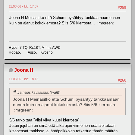
11.03.06 - klo: 17.37
#259
Joona H Meinasitko että Schumi pysähtyy tankkaamaan ennen
kuin on ajanut kokokierrosta? Siis 5/6 kierrosta... :mrgreen:
Hyper 7 TQ, Rc18T, Mini-z AWD
Hobao. Asso. Kyosho
Joona H
11.03.06 - klo: 18.13
#260
Lainaus käyttäjältä: "waltt"
Joona H Meinasitko että Schumi pysähtyy tankkaamaan
ennen kuin on ajanut kokokierrosta? Siis 5/6 kierrosta...
:mrgreen:
5/6 tarkoittaa "viisi viiva kuusi kierrosta".
Jutun jujuhan on siinä,että aika-ajon viimeinen osa aloitetaan
kisabensat tankissa,ja lähtöpaikkojen ratkettua tämän määrän