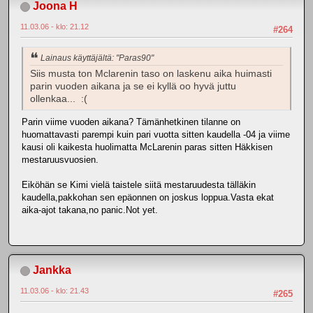
Joona H
11.03.06 - klo: 21.12
#264
Lainaus käyttäjältä: "Paras90"
Siis musta ton Mclarenin taso on laskenu aika huimasti
parin vuoden aikana ja se ei kyllä oo hyvä juttu
ollenkaa... :(
Parin viime vuoden aikana? Tämänhetkinen tilanne on
huomattavasti parempi kuin pari vuotta sitten kaudella -04 ja viime
kausi oli kaikesta huolimatta McLarenin paras sitten Häkkisen
mestaruusvuosien.
Eiköhän se Kimi vielä taistele siitä mestaruudesta tälläkin
kaudella,pakkohan sen epäonnen on joskus loppua.Vasta ekat
aika-ajot takana,no panic.Not yet.
Jankka
11.03.06 - klo: 21.43
#265