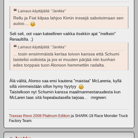
Lainaus käyttäjältä: "Jankka"
Rellu ja Fiat kilpaa lahjoo Kimin inssejä sabotoimaan sen
autoo....
Seli seli, oot vaan kateellinen vaikka itsekkin ajat "melkein"
Renaultilla. ;)
Lainaus käyttäjältä: "Jankka"
... tosin ensimmäistä kertaa toivon kanssa että Schumi
taistelisi voitoista ja jos ei muuten pärjää niin kunhan
edes torppais tuon Alonson hemmettiin radalta.
Älä välitä, Alonso saa ensi kautena "maistaa" McLarenia, kyllä
sillä viimmeistään sillon hymy hyytyy
Taistelkoon nyt Schumin kanssa maailmanmestaruudesta kun
McLaren taas sitä hopealautasella tarjoaa... :mrgreen:
Traxxas Revo 2008 Platinum Edition
ja SHARK-18 Race Monster Truck
Factory Team.