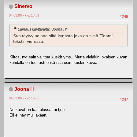
Sinervo
04.03.06 - klo: 18.59
#246
Lainaus käyttäjältä: "Joona H"
Sun täytyy painaa siitä kynästä joka on siinä "Team"-
tekstin vieressä.
Kiitos, nyt sain valittua kuskit yms.. Mutta vieläkin jokaisen kuvan
kohdalla on tuo rasti enkä nää esim kuskin kuvaa.
Joona H
04.03.06 - klo: 19.05
#247
Ne kuvat on kai tulossa tai tjsp.
Eli ei näy muillakaan.