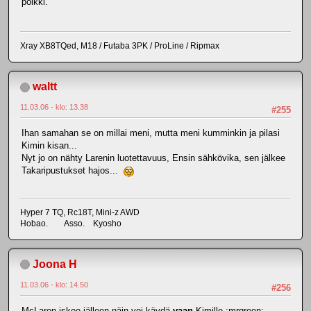
poikki.
Xray XB8TQed, M18 / Futaba 3PK / ProLine / Ripmax
waltt
11.03.06 - klo: 13.38
#255
Ihan samahan se on millai meni, mutta meni kumminkin ja pilasi
Kimin kisan...
Nyt jo on nähty Larenin luotettavuus, Ensin sähkövika, sen jälkee
Takaripustukset hajos...
Hyper 7 TQ, Rc18T, Mini-z AWD
Hobao. Asso. Kyosho
Joona H
11.03.06 - klo: 14.50
#256
McLaren iskee jälleen,näin voi käydä
vaan
Kimille :mrgreen: