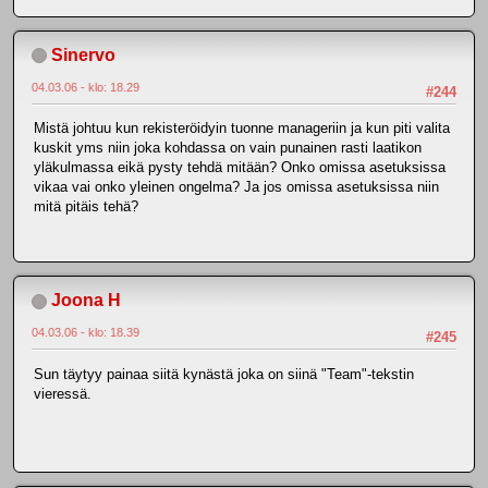
Sinervo
04.03.06 - klo: 18.29
#244
Mistä johtuu kun rekisteröidyin tuonne manageriin ja kun piti valita
kuskit yms niin joka kohdassa on vain punainen rasti laatikon
yläkulmassa eikä pysty tehdä mitään? Onko omissa asetuksissa
vikaa vai onko yleinen ongelma? Ja jos omissa asetuksissa niin
mitä pitäis tehä?
Joona H
04.03.06 - klo: 18.39
#245
Sun täytyy painaa siitä kynästä joka on siinä "Team"-tekstin
vieressä.