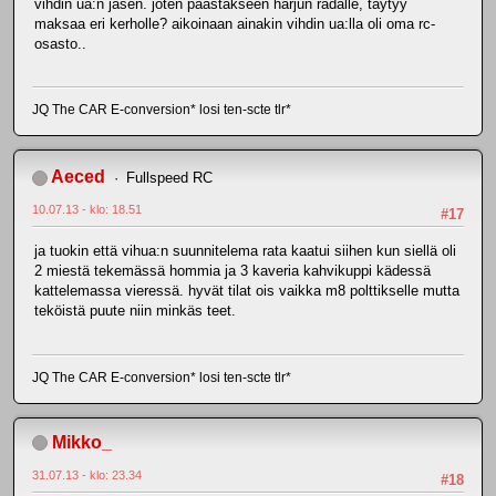
vihdin ua:n jäsen. joten päästäkseen harjun radalle, täytyy
maksaa eri kerholle? aikoinaan ainakin vihdin ua:lla oli oma rc-
osasto..
JQ The CAR E-conversion* losi ten-scte tlr*
Aeced
Fullspeed RC
10.07.13 - klo: 18.51
#17
ja tuokin että vihua:n suunnitelema rata kaatui siihen kun siellä oli
2 miestä tekemässä hommia ja 3 kaveria kahvikuppi kädessä
kattelemassa vieressä. hyvät tilat ois vaikka m8 polttikselle mutta
teköistä puute niin minkäs teet.
JQ The CAR E-conversion* losi ten-scte tlr*
Mikko_
31.07.13 - klo: 23.34
#18