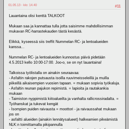
01.05.13 - klo: 14.40
#11
Lauantaina olisi kenttä TALKOOT
Mukaan saa ja kannattaa tulla jotta saisimme mahdollisimman
mukavan RC-harrastekauden tästä kesästä.
Elikkä, kyseessä siis treffit Nummelan RC- ja lentoalueiden
kanssa...
Nummelan RC- ja lentoalueiden kunnostus päivä pidetään
4.5.2013 kello 10:00-17:00. Joo-o, se on nyt lauantaina!
Talkoissa työlistalla on ainakin seuraavaa:
- Asfaltin rakojen putsausta isoilla ruuvimeisseleillä ja muilla
piikeillä aikaisempien vuosien tapaan. = mukaan sopivia työkaluja.
- Asfaltin reunan pajukon repimistä. = lapioita ja rautakankia
mukaan
- Taimiston nyppimistä kiitoalueilta ja vanhalta rallicrossiradalta. =
Työhanskat ja tukevat kengät
- Isompien puiden raivausta = moottori - ja raivaussahat mukaan
jos on
- asfaltti alueiden (ainakin lennätysalueet) halkeamien pikeämistä
NLK:n toimittamalla pikipannulla