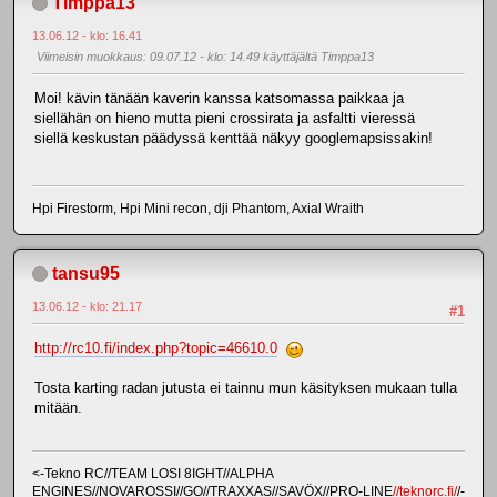
Timppa13
13.06.12 - klo: 16.41
Viimeisin muokkaus
: 09.07.12 - klo: 14.49 käyttäjältä Timppa13
Moi! kävin tänään kaverin kanssa katsomassa paikkaa ja
siellähän on hieno mutta pieni crossirata ja asfaltti vieressä
siellä keskustan päädyssä kenttää näkyy googlemapsissakin!
Hpi Firestorm, Hpi Mini recon, dji Phantom, Axial Wraith
tansu95
13.06.12 - klo: 21.17
#1
http://rc10.fi/index.php?topic=46610.0
Tosta karting radan jutusta ei tainnu mun käsityksen mukaan tulla
mitään.
<-Tekno RC//TEAM LOSI 8IGHT//ALPHA
ENGINES//NOVAROSSI//GO//TRAXXAS//SAVÖX//PRO-LINE
//teknorc.fi/
/-