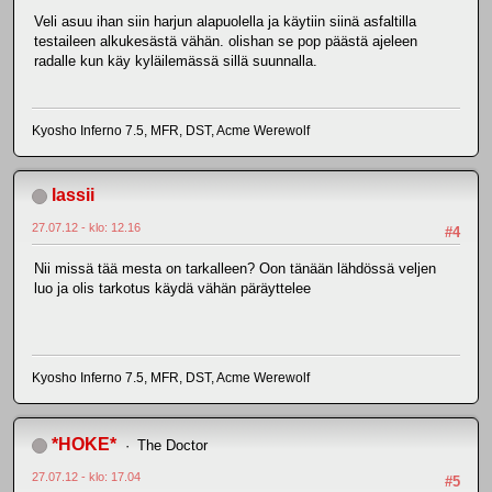
Veli asuu ihan siin harjun alapuolella ja käytiin siinä asfaltilla
testaileen alkukesästä vähän. olishan se pop päästä ajeleen
radalle kun käy kyläilemässä sillä suunnalla.
Kyosho Inferno 7.5, MFR, DST, Acme Werewolf
lassii
27.07.12 - klo: 12.16
#4
Nii missä tää mesta on tarkalleen? Oon tänään lähdössä veljen
luo ja olis tarkotus käydä vähän päräyttelee
Kyosho Inferno 7.5, MFR, DST, Acme Werewolf
*HOKE*
The Doctor
27.07.12 - klo: 17.04
#5