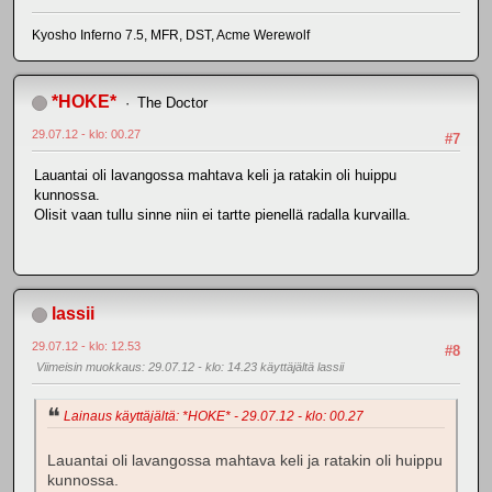
Kyosho Inferno 7.5, MFR, DST, Acme Werewolf
*HOKE*
The Doctor
29.07.12 - klo: 00.27
#7
Lauantai oli lavangossa mahtava keli ja ratakin oli huippu
kunnossa.
Olisit vaan tullu sinne niin ei tartte pienellä radalla kurvailla.
lassii
29.07.12 - klo: 12.53
#8
Viimeisin muokkaus
: 29.07.12 - klo: 14.23 käyttäjältä lassii
Lainaus käyttäjältä: *HOKE* - 29.07.12 - klo: 00.27
Lauantai oli lavangossa mahtava keli ja ratakin oli huippu
kunnossa.