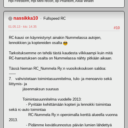
Hpi Firestorm, Hpi Mini recon, dji Phantom, Axial Wraith
nassikka10
Fullspeed RC
01.05.13 - klo: 14.35
#10
RC-kausi on käynnistynyt ainakin Nummelassa autojen,
lennokkien ja koptereiden osalta
Tarkoituksemme on tehdä tästä kaudesta vilkkaampi kuin mitä
RC-harrastuksen osalta on Nummelassa nähty pitkään aikaan.
Tässä hieman RC_Nummela Ry:n vuosikokouksen saldoa:
------
7. vahvistetaan toimintasuunnitelma, tulo- ja menoarvio sekä
liittymis- ja
jäsenmaksun suuruus
Toimintasuunnitelma vuodelle 2013:
- Pyritään kehittämään kopteri ja lennokki toimintaa
sekä rc-auto toimintaa
RC-Nummela Ry:n operoimalla kenttä alueella vuonna
2013.
- Pidämme kevätkunnostus päivän lumien lähdettyä