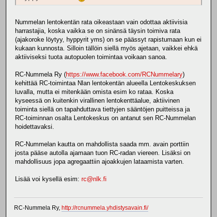
Nummelan lentokentän rata oikeastaan vain odottaa aktiivisia
harrastajia, koska vaikka se on sinänsä täysin toimiva rata
(ajakoroke löytyy, hyppyrit yms) on se päässyt rapistumaan kun ei
kukaan kunnosta. Silloin tällöin siellä myös ajetaan, vaikkei ehkä
aktiiviseksi tuota autopuolen toimintaa voikaan sanoa.
RC-Nummela Ry (
https://www.facebook.com/RCNummelary
)
kehittää RC-toimintaa Nlan lentokentän alueella Lentokeskuksen
luvalla, mutta ei mitenkään omista esim ko rataa. Koska
kyseessä on kuitenkin virallinen lentokenttäalue, aktiivinen
toiminta siellä on tapahduttava tiettyjen sääntöjen puitteissa ja
RC-toiminnan osalta Lentokeskus on antanut sen RC-Nummelan
hoidettavaksi.
RC-Nummelan kautta on mahdollista saada mm. avain porttiin
josta pääse autolla ajamaan tuon RC-radan viereen. Lisäksi on
mahdollisuus jopa agregaattiin ajoakkujen lataamista varten.
Lisää voi kysellä esim:
rc@nlk.fi
RC-Nummela Ry,
http://rcnummela.yhdistysavain.fi/