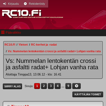
Kirjaudu
Rekisteröidy
Päävalikko
RC10.FI
/
Yleiset
/
RC-kerhot ja -radat
/
Vs: Nummelan lentokentän crossi ja asfaltti radat+ Lohjan vanha rata
Vs: Nummelan lentokentän crossi
ja asfaltti radat+ Lohjan vanha rata
Aloittaja Timppa13, 13.06.12 - klo: 16.41
1
2
3
4
...
9
Sivuja
SIIRRY ALAS
KÄYTTÄJÄN TOIMET