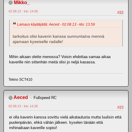
Mikko_
02.08.13 - klo: 14.06
#22
Lainaus käyttäjältä: Aeced - 02.08.13 - klo: 13.59
tarkoitus olisi kaverin kanssa sunnuntaina mennä
ajamaan kyseiselle radalle!
Mihin aikaan olette menossa? Voisin ehdottaa samaa aikaa
kaverille niin sittenhän meitä olisi jo neljä kasassa.
Tekno SCT410
Aeced
Fullspeed RC
02.08.13 - klo: 14.26
#23
ei olla kaverin kanssa sovittu vielä aikataulusta mutta luulisin että
puolenpäivän, ehkä vähän jälkeen. kyselen tänään että
mihinaikaan kaverille sopisi!