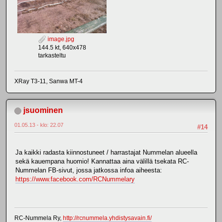
image.jpg
144.5 kt, 640x478
tarkasteltu
XRay T3-11, Sanwa MT-4
jsuominen
01.05.13 - klo: 22.07
#14
Ja kaikki radasta kiinnostuneet / harrastajat Nummelan alueella
sekä kauempana huomio! Kannattaa aina välillä tsekata RC-
Nummelan FB-sivut, jossa jatkossa infoa aiheesta:
https://www.facebook.com/RCNummelary
RC-Nummela Ry,
http://rcnummela.yhdistysavain.fi/