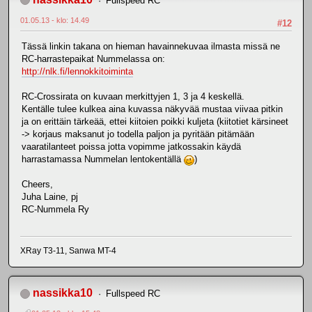
Fullspeed RC
01.05.13 - klo: 14.49
#12
Tässä linkin takana on hieman havainnekuvaa ilmasta missä ne
RC-harrastepaikat Nummelassa on:
http://nlk.fi/lennokkitoiminta
RC-Crossirata on kuvaan merkittyjen 1, 3 ja 4 keskellä.
Kentälle tulee kulkea aina kuvassa näkyvää mustaa viivaa pitkin
ja on erittäin tärkeää, ettei kiitoien poikki kuljeta (kiitotiet kärsineet
-> korjaus maksanut jo todella paljon ja pyritään pitämään
vaaratilanteet poissa jotta vopimme jatkossakin käydä
harrastamassa Nummelan lentokentällä
)
Cheers,
Juha Laine, pj
RC-Nummela Ry
XRay T3-11, Sanwa MT-4
nassikka10
Fullspeed RC