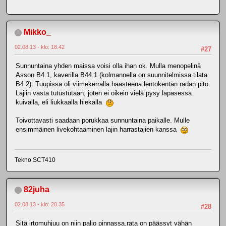
Mikko_
02.08.13 - klo: 18.42
#27
Sunnuntaina yhden maissa voisi olla ihan ok. Mulla menopelinä
Asson B4.1, kaverilla B44.1 (kolmannella on suunnitelmissa tilata
B4.2). Tuupissa oli viimekerralla haasteena lentokentän radan pito.
Lajiin vasta tutustutaan, joten ei oikein vielä pysy lapasessa
kuivalla, eli liukkaalla hiekalla
Toivottavasti saadaan porukkaa sunnuntaina paikalle. Mulle
ensimmäinen livekohtaaminen lajin harrastajien kanssa
Tekno SCT410
82juha
02.08.13 - klo: 20.35
#28
Sitä irtomuhjuu on niin paljo pinnassa.rata on päässyt vähän