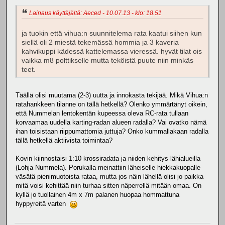
Lainaus käyttäjältä: Aeced - 10.07.13 - klo: 18.51
ja tuokin että vihua:n suunnitelema rata kaatui siihen kun
siellä oli 2 miestä tekemässä hommia ja 3 kaveria
kahvikuppi kädessä kattelemassa vieressä. hyvät tilat ois
vaikka m8 polttikselle mutta teköistä puute niin minkäs
teet.
Täällä olisi muutama (2-3) uutta ja innokasta tekijää. Mikä Vihua:n
ratahankkeen tilanne on tällä hetkellä? Olenko ymmärtänyt oikein,
että Nummelan lentokentän kupeessa oleva RC-rata tullaan
korvaamaa uudella karting-radan alueen radalla? Vai ovatko nämä
ihan toisistaan riippumattomia juttuja? Onko kummallakaan radalla
tällä hetkellä aktiivista toimintaa?
Kovin kiinnostaisi 1:10 krossiradata ja niiden kehitys lähialueilla
(Lohja-Nummela). Porukalla meinattiin läheiselle hiekkakuopalle
väsätä pienimuotoista rataa, mutta jos näin lähellä olisi jo paikka
mitä voisi kehittää niin turhaa sitten näperrellä mitään omaa. On
kyllä jo tuollainen 4m x 7m palanen huopaa hommattuna
hyppyreitä varten