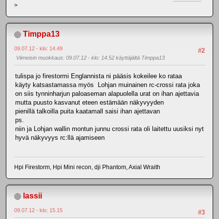
>
Timppa13
09.07.12 - klo: 14.49
#2
Viimeisin muokkaus
: 09.07.12 - klo: 14.52 käyttäjältä Timppa13
tulispa jo firestormi Englannista ni pääsis kokeilee ko rataa
käyty katsastamassa myös Lohjan muinainen rc-crossi rata joka
on siis tynninharjun paloaseman alapuolella urat on ihan ajettavia
mutta puusto kasvanut eteen estämään näkyvyyden
pienillä talkoilla puita kaatamall saisi ihan ajettavan
ps.
niin ja Lohjan wallin montun junnu crossi rata oli laitettu uusiksi nyt
hyvä näkyvyys rc:llä ajamiseen
Hpi Firestorm, Hpi Mini recon, dji Phantom, Axial Wraith
lassii
09.07.12 - klo: 15.15
#3