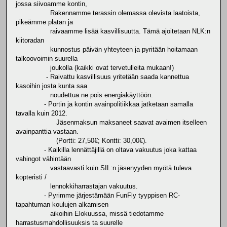
jossa siivoamme kontin,
Rakennamme terassin olemassa olevista laatoista,
pikeämme platan ja
raivaamme lisää kasvillisuutta. Tämä ajoitetaan NLK:n
kiitoradan
kunnostus päivän yhteyteen ja pyritään hoitamaan
talkoovoimin suurella
joukolla (kaikki ovat tervetulleita mukaan!)
- Raivattu kasvillisuus yritetään saada kannettua
kasoihin josta kunta saa
noudettua ne pois energiakäyttöön.
- Portin ja kontin avainpolitiikkaa jatketaan samalla
tavalla kuin 2012.
Jäsenmaksun maksaneet saavat avaimen itselleen
avainpanttia vastaan.
(Portti: 27,50€; Kontti: 30,00€).
- Kaikilla lennättäjillä on oltava vakuutus joka kattaa
vahingot vähintään
vastaavasti kuin SIL:n jäsenyyden myötä tuleva
kopteristi /
lennokkiharrastajan vakuutus.
- Pyrimme järjestämään FunFly tyyppisen RC-
tapahtuman koulujen alkamisen
aikoihin Elokuussa, missä tiedotamme
harrastusmahdollisuuksis ta suurelle