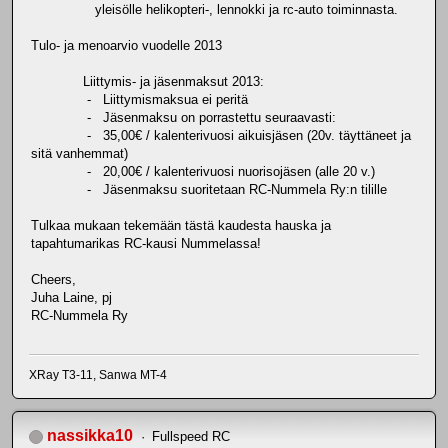
yleisölle helikopteri-, lennokki ja rc-auto toiminnasta.
Tulo- ja menoarvio vuodelle 2013
Liittymis- ja jäsenmaksut 2013:
- Liittymismaksua ei peritä
- Jäsenmaksu on porrastettu seuraavasti:
- 35,00€ / kalenterivuosi aikuisjäsen (20v. täyttäneet ja
sitä vanhemmat)
- 20,00€ / kalenterivuosi nuorisojäsen (alle 20 v.)
- Jäsenmaksu suoritetaan RC-Nummela Ry:n tilille
Tulkaa mukaan tekemään tästä kaudesta hauska ja
tapahtumarikas RC-kausi Nummelassa!
Cheers,
Juha Laine, pj
RC-Nummela Ry
XRay T3-11, Sanwa MT-4
nassikka10
Fullspeed RC