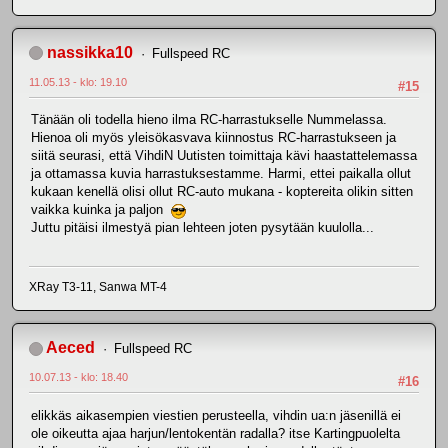
nassikka10
Fullspeed RC
11.05.13 - klo: 19.10
#15
Tänään oli todella hieno ilma RC-harrastukselle Nummelassa.
Hienoa oli myös yleisökasvava kiinnostus RC-harrastukseen ja
siitä seurasi, että VihdiN Uutisten toimittaja kävi haastattelemassa
ja ottamassa kuvia harrastuksestamme. Harmi, ettei paikalla ollut
kukaan kenellä olisi ollut RC-auto mukana - koptereita olikin sitten
vaikka kuinka ja paljon
Juttu pitäisi ilmestyä pian lehteen joten pysytään kuulolla...
XRay T3-11, Sanwa MT-4
Aeced
Fullspeed RC
10.07.13 - klo: 18.40
#16
elikkäs aikasempien viestien perusteella, vihdin ua:n jäsenillä ei
ole oikeutta ajaa harjun/lentokentän radalla? itse Kartingpuolelta