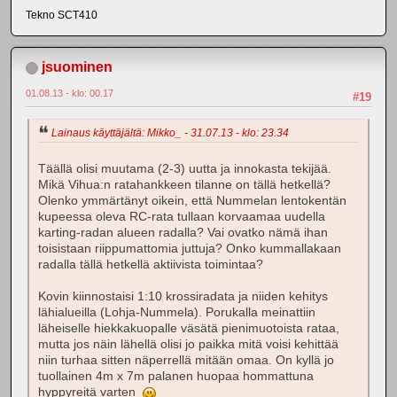
Tekno SCT410
jsuominen
01.08.13 - klo: 00.17
#19
Lainaus käyttäjältä: Mikko_ - 31.07.13 - klo: 23.34
Täällä olisi muutama (2-3) uutta ja innokasta tekijää.
Mikä Vihua:n ratahankkeen tilanne on tällä hetkellä?
Olenko ymmärtänyt oikein, että Nummelan lentokentän
kupeessa oleva RC-rata tullaan korvaamaa uudella
karting-radan alueen radalla? Vai ovatko nämä ihan
toisistaan riippumattomia juttuja? Onko kummallakaan
radalla tällä hetkellä aktiivista toimintaa?
Kovin kiinnostaisi 1:10 krossiradata ja niiden kehitys
lähialueilla (Lohja-Nummela). Porukalla meinattiin
läheiselle hiekkakuopalle väsätä pienimuotoista rataa,
mutta jos näin lähellä olisi jo paikka mitä voisi kehittää
niin turhaa sitten näperrellä mitään omaa. On kyllä jo
tuollainen 4m x 7m palanen huopaa hommattuna
hyppyreitä varten