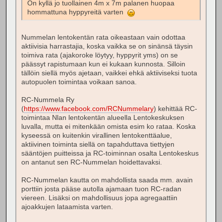
On kyllä jo tuollainen 4m x 7m palanen huopaa
hommattuna hyppyreitä varten
Nummelan lentokentän rata oikeastaan vain odottaa
aktiivisia harrastajia, koska vaikka se on sinänsä täysin
toimiva rata (ajakoroke löytyy, hyppyrit yms) on se
päässyt rapistumaan kun ei kukaan kunnosta. Silloin
tällöin siellä myös ajetaan, vaikkei ehkä aktiiviseksi tuota
autopuolen toimintaa voikaan sanoa.
RC-Nummela Ry
(
https://www.facebook.com/RCNummelary
) kehittää RC-
toimintaa Nlan lentokentän alueella Lentokeskuksen
luvalla, mutta ei mitenkään omista esim ko rataa. Koska
kyseessä on kuitenkin virallinen lentokenttäalue,
aktiivinen toiminta siellä on tapahduttava tiettyjen
sääntöjen puitteissa ja RC-toiminnan osalta Lentokeskus
on antanut sen RC-Nummelan hoidettavaksi.
RC-Nummelan kautta on mahdollista saada mm. avain
porttiin josta pääse autolla ajamaan tuon RC-radan
viereen. Lisäksi on mahdollisuus jopa agregaattiin
ajoakkujen lataamista varten.