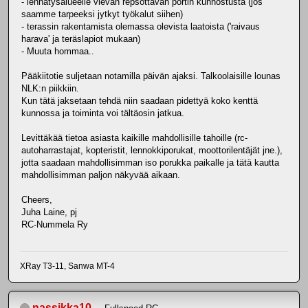
- lennätysalueelle vievän repsottavan portin kunnostusta (jos
saamme tarpeeksi jytkyt työkalut siihen)
- terassin rakentamista olemassa olevista laatoista ('raivaus
harava' ja teräslapiot mukaan)
- Muuta hommaa..
Pääkiitotie suljetaan notamilla päivän ajaksi. Talkoolaisille lounas
NLK:n piikkiin.
Kun tätä jaksetaan tehdä niin saadaan pidettyä koko kenttä
kunnossa ja toiminta voi tältäosin jatkua.
Levittäkää tietoa asiasta kaikille mahdollisille tahoille (rc-
autoharrastajat, kopteristit, lennokkiporukat, moottorilentäjät jne.),
jotta saadaan mahdollisimman iso porukka paikalle ja tätä kautta
mahdollisimman paljon näkyvää aikaan.
Cheers,
Juha Laine, pj
RC-Nummela Ry
XRay T3-11, Sanwa MT-4
nassikka10