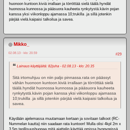
huonoon kuntoon.kiviä irrallaan ja törröttää sielä täälä.hyndät
huonossa kunnossa ja pääsuora kauheeta rynkytystä.kävin pojan
kanssa yksi viikonloppu ajamassa 10;trukilla .ja sillä jotenkin
pärjää vielä.kaipaisi talkoilua ja savea.
Mikko_
02.08.13 - klo: 20.59
#29
Lainaus käyttäjältä: 82juha - 02.08.13 - klo: 20.35
Sitä irtomuhjuu on niin paljo pinnassa.rata on päässyt
vähän huonoon kuntoon.kiviä irrallaan ja törröttää sielä
täälä.hyndät huonossa kunnossa ja pääsuora kauheeta
rynkytystä.kävin pojan kanssa yksi viikonloppu ajamassa
10;trukilla .ja sillä jotenkin pärjää vielä.kaipaisi talkoilua ja
savea.
Käydään ajelemassa muutamaan kertaan ja sovitaan talkoot (RC-
Nummelan kautta) niin saadaan rata kuntoon! Mulla olisi 4kpl 2m x
3,5m teollisuushuopaa mitä ajattelin käyttää omissa hyppyreissä.