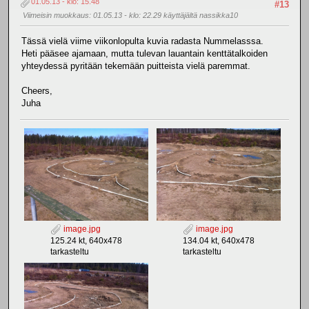
01.05.13 - klo: 15.48
#13
Viimeisin muokkaus
: 01.05.13 - klo: 22.29 käyttäjältä nassikka10
Tässä vielä viime viikonlopulta kuvia radasta Nummelasssa.
Heti pääsee ajamaan, mutta tulevan lauantain kenttätalkoiden
yhteydessä pyritään tekemään puitteista vielä paremmat.
Cheers,
Juha
image.jpg
image.jpg
125.24 kt, 640x478
134.04 kt, 640x478
tarkasteltu
tarkasteltu