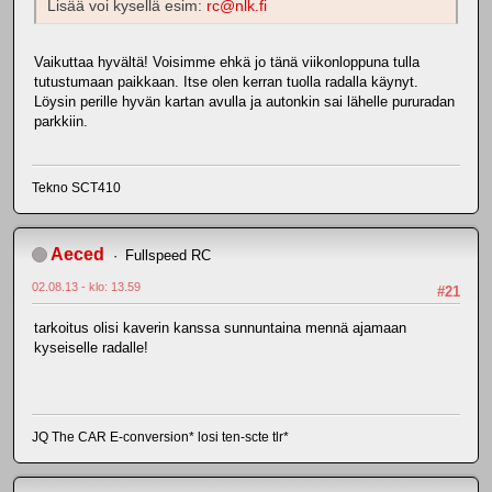
Lisää voi kysellä esim:
rc@nlk.fi
Vaikuttaa hyvältä! Voisimme ehkä jo tänä viikonloppuna tulla
tutustumaan paikkaan. Itse olen kerran tuolla radalla käynyt.
Löysin perille hyvän kartan avulla ja autonkin sai lähelle pururadan
parkkiin.
Tekno SCT410
Aeced
Fullspeed RC
02.08.13 - klo: 13.59
#21
tarkoitus olisi kaverin kanssa sunnuntaina mennä ajamaan
kyseiselle radalle!
JQ The CAR E-conversion* losi ten-scte tlr*