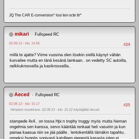
JQ The CAR E-conversion* losi ten-scte tlr*
mikari
Fullspeed RC
02.08.13 - klo: 14.56
#24
millä te ajatte? Viime vuosina olen itsekin siellä käynyt vähän
kurvailee mutta en tänä kesänä lainkaan.. on vedetty SC autoilla,
nelkkukrosseilla ja kasikrosseilla..
Aeced
Fullspeed RC
02.08.13 - klo: 15.17
#25
Viimeisin muokkaus
: 02.08.13 - klo: 15.22 käyttäjältä Aeced
stampede 4x4.. on tossa Hpi:n trophy truggy myös mutta hieman
ongelmia sen kanssa, servo kääntää renkaat heti vasuriin ja kun
painaa kaasua niin se jää päälle.. lentokentällä tämäkin tapahtu..
onneksi hyppäs sopivasti katolleen pienestä kasasta joten ei