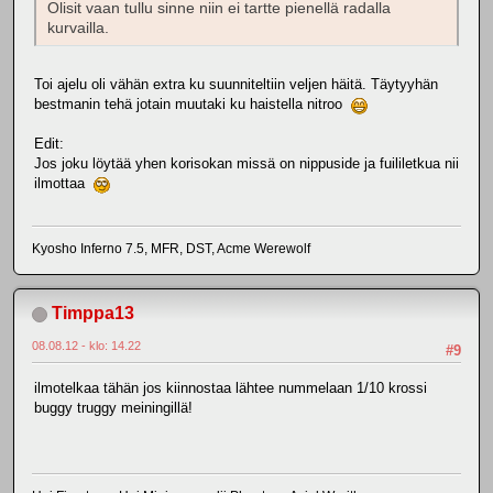
Olisit vaan tullu sinne niin ei tartte pienellä radalla
kurvailla.
Toi ajelu oli vähän extra ku suunniteltiin veljen häitä. Täytyyhän
bestmanin tehä jotain muutaki ku haistella nitroo
Edit:
Jos joku löytää yhen korisokan missä on nippuside ja fuililetkua nii
ilmottaa
Kyosho Inferno 7.5, MFR, DST, Acme Werewolf
Timppa13
08.08.12 - klo: 14.22
#9
ilmotelkaa tähän jos kiinnostaa lähtee nummelaan 1/10 krossi
buggy truggy meiningillä!