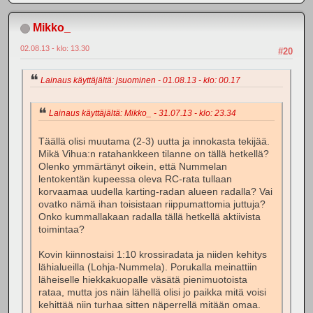
Mikko_
02.08.13 - klo: 13.30
#20
Lainaus käyttäjältä: jsuominen - 01.08.13 - klo: 00.17
Lainaus käyttäjältä: Mikko_ - 31.07.13 - klo: 23.34
Täällä olisi muutama (2-3) uutta ja innokasta tekijää.
Mikä Vihua:n ratahankkeen tilanne on tällä hetkellä?
Olenko ymmärtänyt oikein, että Nummelan
lentokentän kupeessa oleva RC-rata tullaan
korvaamaa uudella karting-radan alueen radalla? Vai
ovatko nämä ihan toisistaan riippumattomia juttuja?
Onko kummallakaan radalla tällä hetkellä aktiivista
toimintaa?
Kovin kiinnostaisi 1:10 krossiradata ja niiden kehitys
lähialueilla (Lohja-Nummela). Porukalla meinattiin
läheiselle hiekkakuopalle väsätä pienimuotoista
rataa, mutta jos näin lähellä olisi jo paikka mitä voisi
kehittää niin turhaa sitten näperrellä mitään omaa.