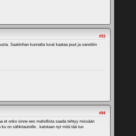
#93
usta. Saatiinhan kunnalta luvat kaataa puut ja sanottiin
#94
kaa et onko sinne ees mahollista saada tehtyy missään
n ku on sähköautoille.. katotaan nyt mitä tää tuo