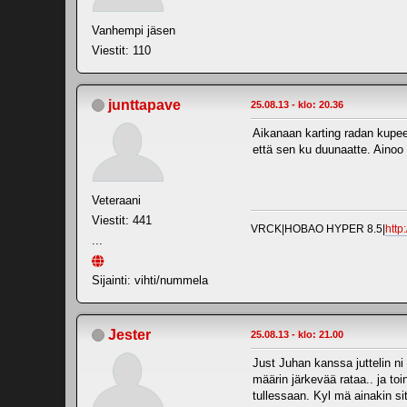
Vanhempi jäsen
Viestit: 110
junttapave
25.08.13 - klo: 20.36
Aikanaan karting radan kupees
että sen ku duunaatte. Ainoo v
Veteraani
Viestit: 441
VRCK|HOBAO HYPER 8.5|
http
...
Sijainti: vihti/nummela
Jester
25.08.13 - klo: 21.00
Just Juhan kanssa juttelin n
määrin järkevää rataa.. ja toi
tullessaan. Kyl mä ainakin si