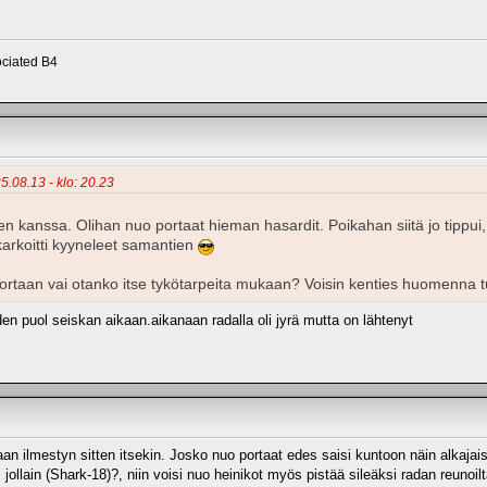
ciated B4
25.08.13 - klo: 20.23
en kanssa. Olihan nuo portaat hieman hasardit. Poikahan siitä jo tippui,
arkoitti kyyneleet samantien
ortaan vai otanko itse tykötarpeita mukaan? Voisin kenties huomenna tu
n puol seiskan aikaan.aikanaan radalla oli jyrä mutta on lähtenyt
n ilmestyn sitten itsekin. Josko nuo portaat edes saisi kuntoon näin alkajaisi
i jollain (Shark-18)?, niin voisi nuo heinikot myös pistää sileäksi radan reunoil