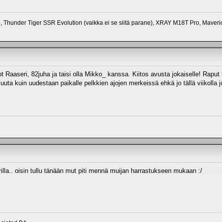
 Thunder Tiger SSR Evolution (vaikka ei se siitä parane), XRAY M18T Pro, Maver
oot Raaseri, 82juha ja taisi olla Mikko_ kanssa. Kiitos avusta jokaiselle! Raput 
uta kuin uudestaan paikalle pelkkien ajojen merkeissä ehkä jo tällä viikolla j
la.. oisin tullu tänään mut piti mennä muijan harrastukseen mukaan :/