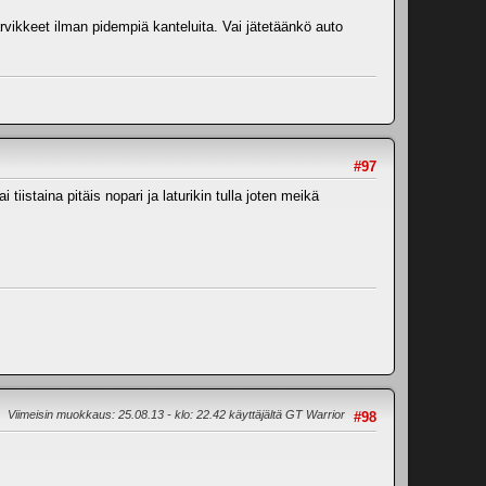
rvikkeet ilman pidempiä kanteluita. Vai jätetäänkö auto
#97
iistaina pitäis nopari ja laturikin tulla joten meikä
Viimeisin muokkaus
: 25.08.13 - klo: 22.42 käyttäjältä GT Warrior
#98