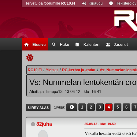
Tervetuloa foorumille
RC10.FI
Kirjaudu
Rekisteröidy
Etusivu
Haku
Kalenteri
Jäsenet
RC10.FI
/
Yleiset
/
RC-kerhot ja -radat
/
Vs: Nummelan lentoken
Vs: Nummelan lentokentän cross
Aloittaja Timppa13, 13.06.12 - klo: 16.41
1
2
3
4
5
6
7
Sivuja
SIIRRY ALAS
82juha
25.08.13 - klo: 19.50
Viikolla luvattu vettä ehkä 