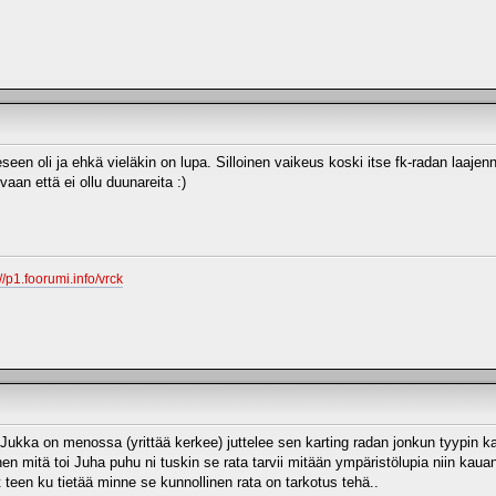
een oli ja ehkä vieläkin on lupa. Silloinen vaikeus koski itse fk-radan laajenn
aan että ei ollu duunareita :)
://p1.foorumi.info/vrck
i Jukka on menossa (yrittää kerkee) juttelee sen karting radan jonkun tyypin 
nen mitä toi Juha puhu ni tuskin se rata tarvii mitään ympäristölupia niin kaua
t teen ku tietää minne se kunnollinen rata on tarkotus tehä..