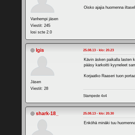
Oisko ajajia huomenna iltasel
Vanhempi jäsen
Viestit: 245
losi scte 2.0
Igis
25.08.13 - klo: 20.23
Kävin äsken paikalla lasten k
pääsy karkoitti kyyneleet s
Korjaatko Raaseri tuon porta
Jäsen
Viestit: 28
Stampede 4x4
shark-18_
25.08.13 - klo: 20.30
Enköhä minäki tuu huomenna ! 