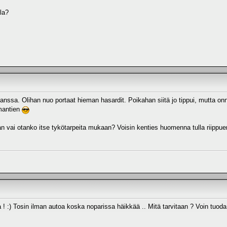
la?
anssa. Olihan nuo portaat hieman hasardit. Poikahan siitä jo tippui, mutta onn
amantien
an vai otanko itse tykötarpeita mukaan? Voisin kenties huomenna tulla riippue
:) Tosin ilman autoa koska noparissa häikkää .. Mitä tarvitaan ? Voin tuoda 