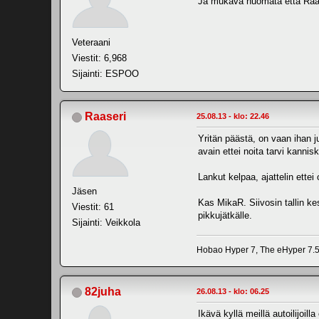
Ja mukava huomata että Raa
Veteraani
Viestit: 6,968
Sijainti: ESPOO
Raaseri
25.08.13 - klo: 22.46
Yritän päästä, on vaan ihan j
avain ettei noita tarvi kannisk
Lankut kelpaa, ajattelin ettei
Jäsen
Kas MikaR. Siivosin tallin kes
Viestit: 61
pikkujätkälle.
Sijainti: Veikkola
Hobao Hyper 7, The eHyper 7.5,
82juha
26.08.13 - klo: 06.25
Ikävä kyllä meillä autoilijoilla