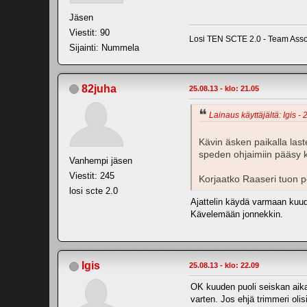
Jäsen
Viestit: 90
Losi TEN SCTE 2.0 - Team Asso
Sijainti: Nummela
82juha
25.08.13 - klo: 21.05
Lainaus käyttäjältä: Igis - 
Kävin äsken paikalla last
speden ohjaimiin pääsy k
Vanhempi jäsen
Viestit: 245
Korjaatko Raaseri tuon p
losi scte 2.0
Ajattelin käydä varmaan kuude
Kävelemään jonnekkin.
Igis
25.08.13 - klo: 22.09
OK kuuden puoli seiskan aikaa
varten. Jos ehjä trimmeri olis