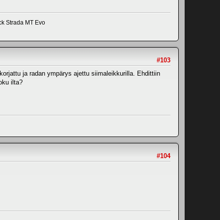
ick Strada MT Evo
#103
korjattu ja radan ympärys ajettu siimaleikkurilla. Ehdittiin
oku ilta?
#104