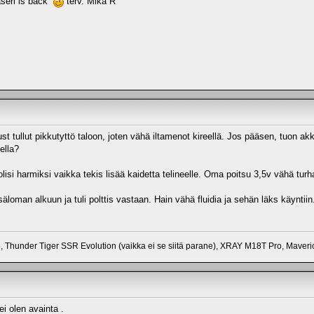
seri is back
terv. Mika R
ust tullut pikkutyttö taloon, joten vähä iltamenot kireellä. Jos pääsen, tuon a
ella?
 olisi harmiksi vaikka tekis lisää kaidetta telineelle. Oma poitsu 3,5v vähä turha
äloman alkuun ja tuli polttis vastaan. Hain vähä fluidia ja sehän läks käyntiin
 Thunder Tiger SSR Evolution (vaikka ei se siitä parane), XRAY M18T Pro, Maver
 ei olen avainta .