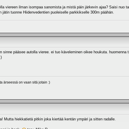
lla viereen ilman isompaa sanomista ja mistä päin järkevin ajaa? Saisi nuo ta
 jätin tuonne Hiidenvedentien puoleiselle parkkikselle 300m päähän.
n sinne pääsee autolla vieree. ei tuo käveleminen oikee houkuta. huomenna tai t
:)
a ärseessä on vaan sitä jotain :)
! Mutta hiekkatietä pitkin joka kiertää kentän ympäri ja sitten radalle.