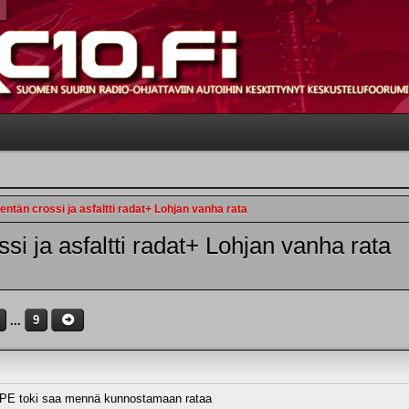
tän crossi ja asfaltti radat+ Lohjan vanha rata
i ja asfaltti radat+ Lohjan vanha rata
...
9
to/PE toki saa mennä kunnostamaan rataa