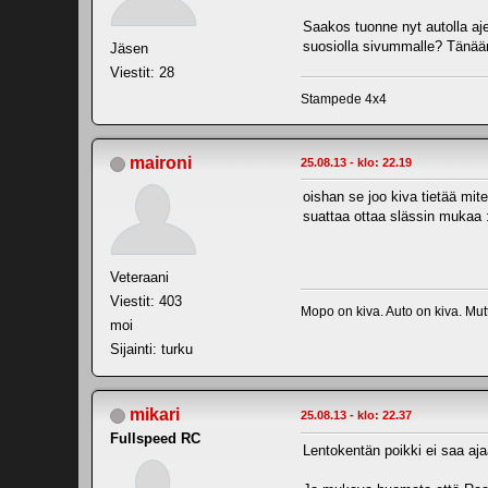
Saakos tuonne nyt autolla aje
suosiolla sivummalle? Tänään
Jäsen
Viestit: 28
Stampede 4x4
maironi
25.08.13 - klo: 22.19
oishan se joo kiva tietää mite
suattaa ottaa slässin mukaa 
Veteraani
Viestit: 403
Mopo on kiva. Auto on kiva. Mutt
moi
Sijainti: turku
mikari
25.08.13 - klo: 22.37
Fullspeed RC
Lentokentän poikki ei saa ajaa