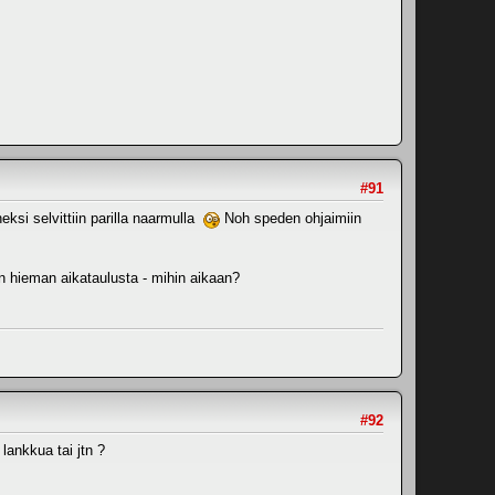
#91
eksi selvittiin parilla naarmulla
Noh speden ohjaimiin
n hieman aikataulusta - mihin aikaan?
#92
lankkua tai jtn ?