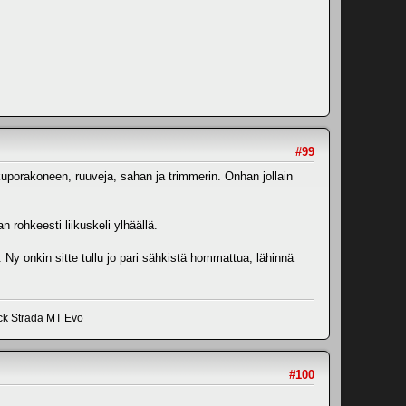
#99
kkuporakoneen, ruuveja, sahan ja trimmerin. Onhan jollain
n rohkeesti liikuskeli ylhäällä.
. Ny onkin sitte tullu jo pari sähkistä hommattua, lähinnä
ick Strada MT Evo
#100