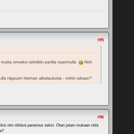
#95
 mutta onneksi selvittiin parilla naarmulla
Noh
lla riippuen hieman aikataulusta - mihin aikaan?
#96
ksi niin riittävä parannus sekin. Otan jotain mukaan niitä
ta?