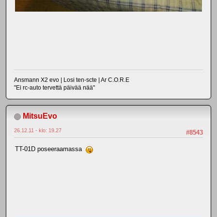
Ansmann X2 evo | Losi ten-scte | Ar C.O.R.E
"Ei rc-auto tervettä päivää nää"
MitsuEvo
26.12.11 - klo: 19.27
#8543
TT-01D poseeraamassa