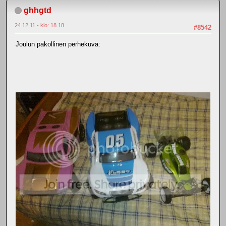
ghhgtd
24.12.11 - klo: 18.18
#8542
Joulun pakollinen perhekuva: