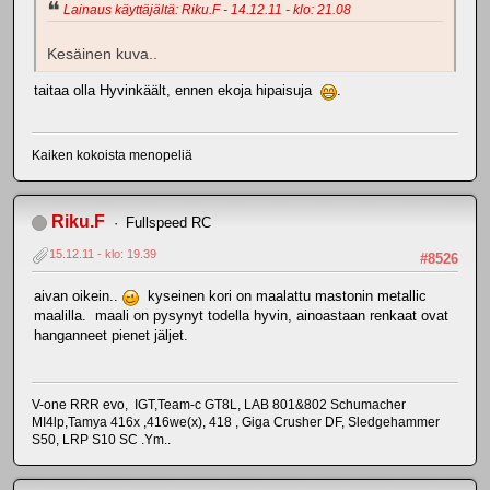
Lainaus käyttäjältä: Riku.F - 14.12.11 - klo: 21.08
Kesäinen kuva..
taitaa olla Hyvinkäält, ennen ekoja hipaisuja
.
Kaiken kokoista menopeliä
Riku.F
Fullspeed RC
15.12.11 - klo: 19.39
#8526
aivan oikein..
kyseinen kori on maalattu mastonin metallic
maalilla. maali on pysynyt todella hyvin, ainoastaan renkaat ovat
hanganneet pienet jäljet.
V-one RRR evo, IGT,Team-c GT8L, LAB 801&802 Schumacher
MI4lp,Tamya 416x ,416we(x), 418 , Giga Crusher DF, Sledgehammer
S50, LRP S10 SC .Ym..