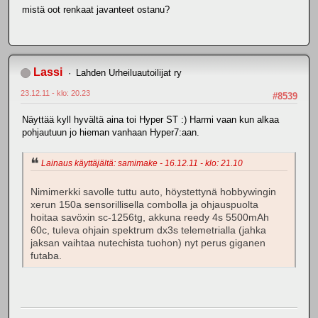
mistä oot renkaat javanteet ostanu?
Lassi
Lahden Urheiluautoilijat ry
23.12.11 - klo: 20.23
#8539
Näyttää kyll hyvältä aina toi Hyper ST :) Harmi vaan kun alkaa
pohjautuun jo hieman vanhaan Hyper7:aan.
Lainaus käyttäjältä: samimake - 16.12.11 - klo: 21.10
Nimimerkki savolle tuttu auto, höystettynä hobbywingin
xerun 150a sensorillisella combolla ja ohjauspuolta
hoitaa savöxin sc-1256tg, akkuna reedy 4s 5500mAh
60c, tuleva ohjain spektrum dx3s telemetrialla (jahka
jaksan vaihtaa nutechista tuohon) nyt perus giganen
futaba.