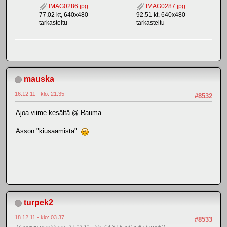
IMAG0286.jpg
IMAG0287.jpg
77.02 kt, 640x480
92.51 kt, 640x480
tarkasteltu
tarkasteltu
.......
mauska
16.12.11 - klo: 21.35
#8532
Ajoa viime kesältä @ Rauma
Asson "kiusaamista"
turpek2
18.12.11 - klo: 03.37
#8533
Viimeisin muokkaus
: 27.12.11 - klo: 04.37 käyttäjältä turpek2