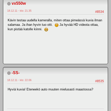
vx550w
18.12.11 - klo: 21.35
#8534
Kävin testaa uudella kameralla, miten ottaa pimeässä kuvia ilman
salamaa. Ja ihan hyvin tuo otti.
Ja hyvää HD videota ottaa,
kun pistää katolle kiinni.
-SS-
18.12.11 - klo: 22.06
#8535
Hyviä kuvia! Eteneekö auto muuten mielusasti maastossa?