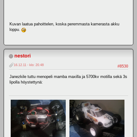
Kuvan laatua pahoittelen, koska peremmasta kamerasta akku
loppu.
nestori
16.12.11 - klo: 20.48
#8530
Janezkile tuttu menopeli mamba maxilla ja 5700kv motilla sekä 3s
lipolla höystettynä: