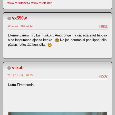
www.rc-foff.net
&
www.rc-offi.net
vx550w
19.12.11 - klo: 02.12
#8536
Etenee paremmin, kuin uskoin. Ainut ongelma on, että akut tuppaa
aina loppumaan ajossa keske.
No jos hommaisi pari lipoa, niin
pääsis rellestää kunnolla.
vilzuh
21.12.11 - klo: 20.35
#8537
Uutta Firestormia.