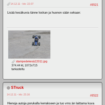
14.12.11 - klo: 22.07
#8521
Lisää kesäkuvia tänne loskan ja huonon sään sekaan:
stampedekesä22011.jpg
374.44 kt, 1072x715
tarkasteltu
STruck
14.12.11 - klo: 23.16
#8522
Hienoja autoja porukalla kerrakseen ja tuo vms:än laittama kuva