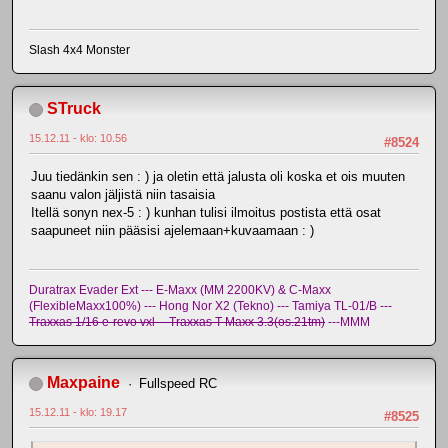
Slash 4x4 Monster
STruck
15.12.11 - klo: 10.56
#8524
Juu tiedänkin sen : ) ja oletin että jalusta oli koska et ois muuten
saanu valon jäljistä niin tasaisia
Itellä sonyn nex-5 : ) kunhan tulisi ilmoitus postista että osat
saapuneet niin pääsisi ajelemaan+kuvaamaan : )
Duratrax Evader Ext --- E-Maxx (MM 2200KV) & C-Maxx
(FlexibleMaxx100%) --- Hong Nor X2 (Tekno) --- Tamiya TL-01/B ---
Traxxas 1/16 e-revo vxl -- Traxxas T-Maxx 3.3(os.21tm)
---MMM
Maxpaine
Fullspeed RC
15.12.11 - klo: 19.17
#8525