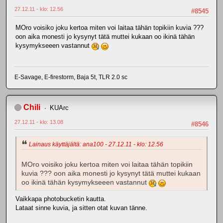
27.12.11 - klo: 12.56
#8545
MOro voisiko joku kertoa miten voi laitaa tähän topikiin kuvia ???
oon aika monesti jo kysynyt tätä muttei kukaan oo ikinä tähän
kysymykseeen vastannut
E-Savage, E-firestorm, Baja 5t, TLR 2.0 sc
Chili
KUArc
27.12.11 - klo: 13.08
#8546
Lainaus käyttäjältä: ana100 - 27.12.11 - klo: 12.56
MOro voisiko joku kertoa miten voi laitaa tähän topikiin
kuvia ??? oon aika monesti jo kysynyt tätä muttei kukaan
oo ikinä tähän kysymykseeen vastannut
Vaikkapa photobucketin kautta.
Lataat sinne kuvia, ja sitten otat kuvan tänne.