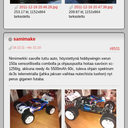
2011-12-16 20.46.28.jpg
2011-12-16 20.47.38.jpg
253.17 kt, 1152x864
209.87 kt, 1152x864
tarkasteltu
tarkasteltu
samimake
16.12.11 - klo: 21.10
#8531
Nimimerkki savolle tuttu auto, höystettynä hobbywingin xerun
150a sensorillisella combolla ja ohjauspuolta hoitaa savöxin sc-
1256tg, akkuna reedy 4s 5500mAh 60c, tuleva ohjain spektrum
dx3s telemetrialla (jahka jaksan vaihtaa nutechista tuohon) nyt
perus giganen futaba.