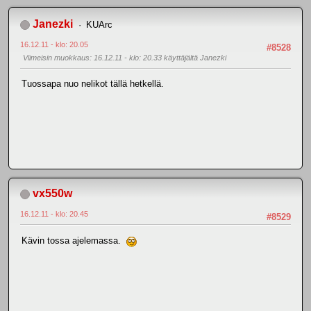
Janezki
KUArc
16.12.11 - klo: 20.05
#8528
Viimeisin muokkaus
: 16.12.11 - klo: 20.33 käyttäjältä Janezki
Tuossapa nuo nelikot tällä hetkellä.
vx550w
16.12.11 - klo: 20.45
#8529
Kävin tossa ajelemassa.