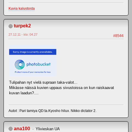
Kuvia kalustosta
turpek2
27.12.11 - klo: 04.27
#8544
Tulipahan nyt vielä supraan taka-valot...
Mikässe näissä kuvien uppaus sivustoissa on kun raiskaavat
kuvan laadun?....
Autot : Pari tamiya QD:ta.Kyosho hilux. Nikko dictator 2.
ana100
Ylivieskan UA