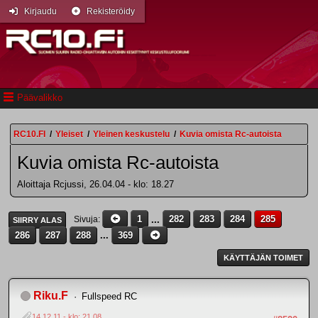
Kirjaudu
Rekisteröidy
Päävalikko
RC10.FI
/
Yleiset
/
Yleinen keskustelu
/
Kuvia omista Rc-autoista
Kuvia omista Rc-autoista
Aloittaja Rcjussi, 26.04.04 - klo: 18.27
1
...
282
283
284
285
Sivuja
SIIRRY ALAS
286
287
288
...
369
KÄYTTÄJÄN TOIMET
Riku.F
Fullspeed RC
14.12.11 - klo: 21.08