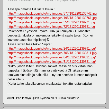
Tässäpä omasta Hiluxista kuvia :
http://imageshack.us/photo/my-images/577/1812201139742.jpg
http://imageshack.us/photo/my-images/195/1812201139761.jpg
http://imageshack.us/photo/my-images/35/1812201139771.jpg
http://imageshack.us/photo/my-images/72/1812201139781.jpg
Rakennettu Kyoshon Toyota Hilux ja Tamiyan GD Monster
beetlestä, alusta on molempia leikeltynä saatu tulos (Kori ei
kuvassa aseteltu tolpilleen):D
Tässä sitten taas Nikko Supra :
http://imageshack.us/photo/my-images/24/1812201139791.jpg/
http://imageshack.us/photo/my-images/705/1812201139811.jpg/
http://imageshack.us/photo/my-images/84/1812201139821.jpg/
http://imageshack.us/photo/my-images/51/1812201139831.jpg/
Nikko, johon laiteltu kunnon sähköt. tässä on siis virtaa ihan
tarpeeksi häpäsemään tamiya viritykset ;) Oli aikaisemmin
tamiyan alustalla ja sähköillä... nyt on sentään kunnon mööpelit
pellin alla ;)
(Koria tarkoituksella ennen maalausta hinkattu rautaharjalla)
Autot : Pari tamiya QD:ta.Kyosho hilux. Nikko dictator 2.