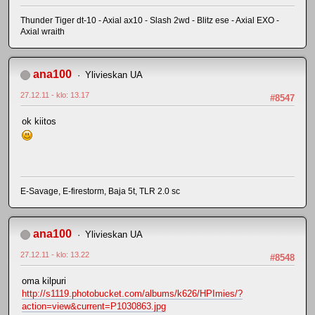
Thunder Tiger dt-10 - Axial ax10 - Slash 2wd - Blitz ese - Axial EXO -
Axial wraith
ana100
Ylivieskan UA
27.12.11 - klo: 13.17
#8547
ok kiitos
E-Savage, E-firestorm, Baja 5t, TLR 2.0 sc
ana100
Ylivieskan UA
27.12.11 - klo: 13.22
#8548
oma kilpuri
http://s1119.photobucket.com/albums/k626/HPImies/?
action=view&current=P1030863.jpg