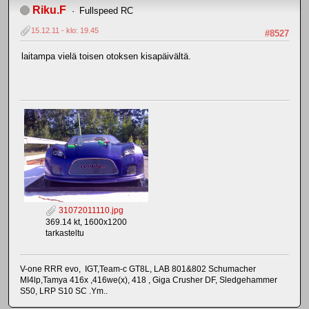
Riku.F
Fullspeed RC
15.12.11 - klo: 19.45
#8527
laitampa vielä toisen otoksen kisapäivältä.
31072011110.jpg
369.14 kt, 1600x1200
tarkasteltu
V-one RRR evo, IGT,Team-c GT8L, LAB 801&802 Schumacher
MI4lp,Tamya 416x ,416we(x), 418 , Giga Crusher DF, Sledgehammer
S50, LRP S10 SC .Ym..