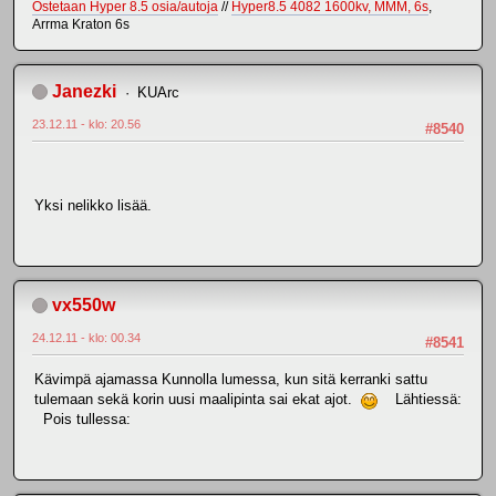
Ostetaan Hyper 8.5 osia/autoja
//
Hyper8.5 4082 1600kv, MMM, 6s
,
Arrma Kraton 6s
Janezki
KUArc
23.12.11 - klo: 20.56
#8540
Yksi nelikko lisää.
vx550w
24.12.11 - klo: 00.34
#8541
Kävimpä ajamassa Kunnolla lumessa, kun sitä kerranki sattu
tulemaan sekä korin uusi maalipinta sai ekat ajot.
Lähtiessä:
Pois tullessa: