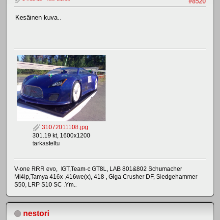
#8520
Kesäinen kuva..
31072011108.jpg
301.19 kt, 1600x1200
tarkasteltu
V-one RRR evo, IGT,Team-c GT8L, LAB 801&802 Schumacher
MI4lp,Tamya 416x ,416we(x), 418 , Giga Crusher DF, Sledgehammer
S50, LRP S10 SC .Ym..
nestori