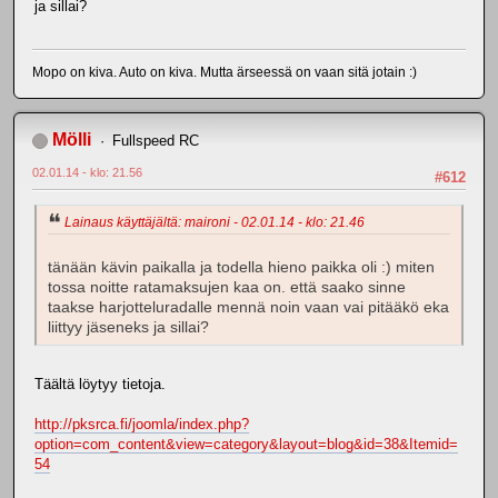
ja sillai?
Mopo on kiva. Auto on kiva. Mutta ärseessä on vaan sitä jotain :)
Mölli
Fullspeed RC
02.01.14 - klo: 21.56
#612
Lainaus käyttäjältä: maironi - 02.01.14 - klo: 21.46
tänään kävin paikalla ja todella hieno paikka oli :) miten
tossa noitte ratamaksujen kaa on. että saako sinne
taakse harjotteluradalle mennä noin vaan vai pitääkö eka
liittyy jäseneks ja sillai?
Täältä löytyy tietoja.
http://pksrca.fi/joomla/index.php?
option=com_content&view=category&layout=blog&id=38&Itemid=
54