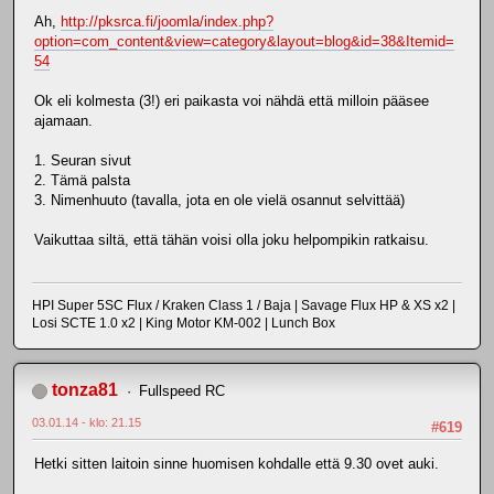
Ah,
http://pksrca.fi/joomla/index.php?
option=com_content&view=category&layout=blog&id=38&Itemid=
54
Ok eli kolmesta (3!) eri paikasta voi nähdä että milloin pääsee
ajamaan.
1. Seuran sivut
2. Tämä palsta
3. Nimenhuuto (tavalla, jota en ole vielä osannut selvittää)
Vaikuttaa siltä, että tähän voisi olla joku helpompikin ratkaisu.
HPI Super 5SC Flux / Kraken Class 1 / Baja | Savage Flux HP & XS x2 |
Losi SCTE 1.0 x2 | King Motor KM-002 | Lunch Box
tonza81
Fullspeed RC
03.01.14 - klo: 21.15
#619
Hetki sitten laitoin sinne huomisen kohdalle että 9.30 ovet auki.