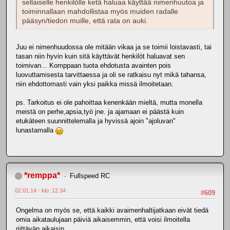
sellaiselle henkilölle ketä haluaa käyttää nimenhuutoa ja
toiminnallaan mahdollistaa myös muiden radalle
pääsyn/tiedon muille, että rata on auki.
Juu ei nimenhuudossa ole mitään vikaa ja se toimii loistavasti, tai
tasan niin hyvin kuin sitä käyttävät henkilöt haluavat sen
toimivan... Komppaan tuota ehdotusta avainten pois
luovuttamisesta tarvittaessa ja oli se ratkaisu nyt mikä tahansa,
niin ehdottomasti vain yksi paikka missä ilmoitetaan.
ps. Tarkoitus ei ole pahoittaa kenenkään mieltä, mutta monella
meistä on perhe,apsia,työ jne. ja ajamaan ei päästä kuin
etukäteen suunnittelemalla ja hyvissä ajoin "ajoluvan"
lunastamalla
*remppa*
Fullspeed RC
02.01.14 - klo: 12.34
#609
Ongelma on myös se, että kaikki avaimenhaltijatkaan eivät tiedä
omia aikataulujaan päiviä aikaisemmin, että voisi ilmoitella
riittävän aikaisin.