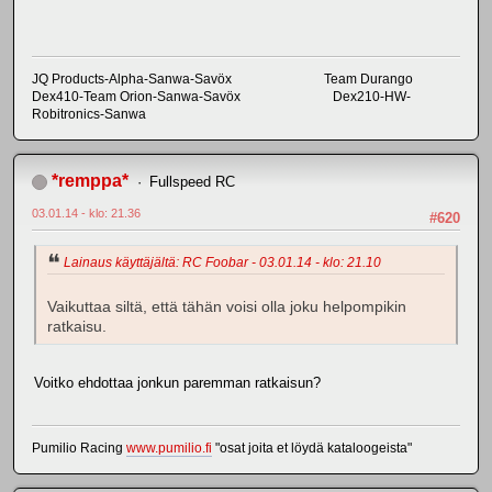
JQ Products-Alpha-Sanwa-Savöx Team Durango
Dex410-Team Orion-Sanwa-Savöx Dex210-HW-
Robitronics-Sanwa
*remppa*
Fullspeed RC
03.01.14 - klo: 21.36
#620
Lainaus käyttäjältä: RC Foobar - 03.01.14 - klo: 21.10
Vaikuttaa siltä, että tähän voisi olla joku helpompikin
ratkaisu.
Voitko ehdottaa jonkun paremman ratkaisun?
Pumilio Racing
www.pumilio.fi
"osat joita et löydä kataloogeista"