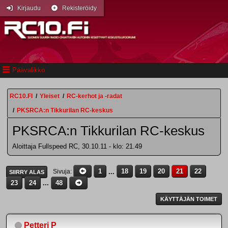
Kirjaudu
Rekisteröidy
Päävalikko
RC10.FI
/
Yleiset
/
RC-kerhot ja -radat
/
PKSRCA:n Tikkurilan RC-keskus
PKSRCA:n Tikkurilan RC-keskus
Aloittaja Fullspeed RC, 30.10.11 - klo: 21.49
1
...
18
19
20
21
22
Sivuja
SIIRRY ALAS
23
24
...
48
KÄYTTÄJÄN TOIMET
Petteri P