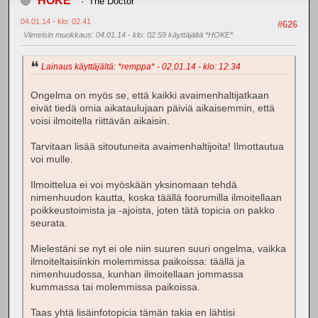
*HOKE*
The Doctor
04.01.14 - klo: 02.41
#626
Viimeisin muokkaus
: 04.01.14 - klo: 02.59 käyttäjältä *HOKE*
Lainaus käyttäjältä: *remppa* - 02.01.14 - klo: 12.34
Ongelma on myös se, että kaikki avaimenhaltijatkaan
eivät tiedä omia aikataulujaan päiviä aikaisemmin, että
voisi ilmoitella riittävän aikaisin.
Tarvitaan lisää sitoutuneita avaimenhaltijoita! Ilmottautua
voi mulle.
Ilmoittelua ei voi myöskään yksinomaan tehdä
nimenhuudon kautta, koska täällä foorumilla ilmoitellaan
poikkeustoimista ja -ajoista, joten tätä topicia on pakko
seurata.
Mielestäni se nyt ei ole niin suuren suuri ongelma, vaikka
ilmoiteltaisiinkin molemmissa paikoissa: täällä ja
nimenhuudossa, kunhan ilmoitellaan jommassa
kummassa tai molemmissa paikoissa.
Taas yhtä lisäinfotopicia tämän takia en lähtisi