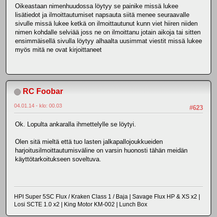
Oikeastaan nimenhuudossa löytyy se painike missä lukee
lisätiedot ja ilmoittautumiset napsauta siitä menee seuraavalle
sivulle missä lukee ketkä on ilmoittautunut kunn viet hiiren niiden
nimen kohdalle selviää joss ne on ilmoittanu jotain aikoja tai sitten
ensimmäisellä sivulla löytyy alhaalta uusimmat viestit missä lukee
myös mitä ne ovat kirjoittaneet
RC Foobar
04.01.14 - klo: 00.03
#623
Ok. Lopulta ankaralla ihmettelylle se löytyi.
Olen sitä mieltä että tuo lasten jalkapallojoukkueiden
harjoitusilmoittautumisväline on varsin huonosti tähän meidän
käyttötarkoitukseen soveltuva.
HPI Super 5SC Flux / Kraken Class 1 / Baja | Savage Flux HP & XS x2 |
Losi SCTE 1.0 x2 | King Motor KM-002 | Lunch Box