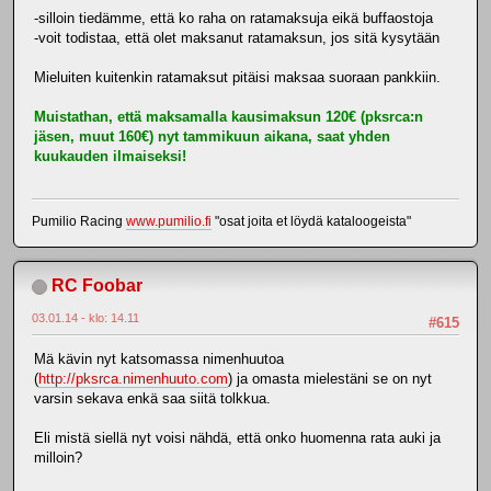
-silloin tiedämme, että ko raha on ratamaksuja eikä buffaostoja
-voit todistaa, että olet maksanut ratamaksun, jos sitä kysytään
Mieluiten kuitenkin ratamaksut pitäisi maksaa suoraan pankkiin.
Muistathan, että maksamalla kausimaksun 120€ (pksrca:n
jäsen, muut 160€) nyt tammikuun aikana, saat yhden
kuukauden ilmaiseksi!
Pumilio Racing
www.pumilio.fi
"osat joita et löydä kataloogeista"
RC Foobar
03.01.14 - klo: 14.11
#615
Mä kävin nyt katsomassa nimenhuutoa
(
http://pksrca.nimenhuuto.com
) ja omasta mielestäni se on nyt
varsin sekava enkä saa siitä tolkkua.
Eli mistä siellä nyt voisi nähdä, että onko huomenna rata auki ja
milloin?