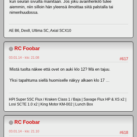
kun seuran sivuilla mainitaan. Jos joku avainhenkilö tulee
aiemmin, niin silloin hän yleensä ilmoittaa siitä palstalla tai
nimenhuudossa.
AE B6, Dex8, Ultima SC, Axial SCX10
RC Foobar
03.01.14 - klo: 21.08
#617
Mistä tuolta näkee että ovet on auki klo 12? Mä en tajuu.
Yksi tapahtuma siellä huomiselle näkyy alkaen klo 17 ...
HPI Super 5SC Flux / Kraken Class 1 / Baja | Savage Flux HP & XS x2 |
Losi SCTE 1.0 x2 | King Motor KM-002 | Lunch Box
RC Foobar
03.01.14 - klo: 21.10
#618