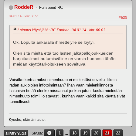
RoddeR
Fullspeed RC
04.01.14 - klo: 08.51
#629
Lainaus käyttäjältä: RC Foobar - 04.01.14 - klo: 00.03
Ok. Lopulta ankaralla ihmettelylle se löytyi.
Olen sitä mieltä että tuo lasten jalkapallojoukkueiden
harjoitusilmoittautumisväline on varsin huonosti tähän
meidän käyttötarkoitukseen soveltuva.
Voisitko kertoa miksi nimenhuuto ei mielestäsi sovellu Tiksin
radan aukiolojen infotoimintaan? Ihan vaan mielenkiinnosta
haluaisin tietää olenko missannut jonkun jutun, koska mielestäni
nimenhuuto toimii loistavasti, kunhan vaan kaikki sitä käyttäisivät
tunnollisesti.
Kyosho, elämäni auto.
1
...
18
19
20
21
22
Sivuja
SIIRRY YLÖS