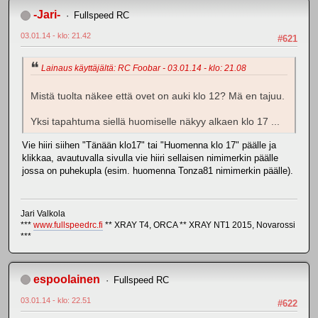
-Jari-
Fullspeed RC
03.01.14 - klo: 21.42
#621
Lainaus käyttäjältä: RC Foobar - 03.01.14 - klo: 21.08
Mistä tuolta näkee että ovet on auki klo 12? Mä en tajuu.
Yksi tapahtuma siellä huomiselle näkyy alkaen klo 17 ...
Vie hiiri siihen "Tänään klo17" tai "Huomenna klo 17" päälle ja
klikkaa, avautuvalla sivulla vie hiiri sellaisen nimimerkin päälle
jossa on puhekupla (esim. huomenna Tonza81 nimimerkin päälle).
Jari Valkola
***
www.fullspeedrc.fi
** XRAY T4, ORCA ** XRAY NT1 2015, Novarossi
***
espoolainen
Fullspeed RC
03.01.14 - klo: 22.51
#622