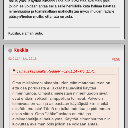
halua yms. Käyttää nimenhuutoa niin luovuttaa avaimen pois
jolloin se voidaan antaa sellaiselle henkilölle ketä haluaa käyttää
nimenhuutoa ja toiminnallaan mahdollistaa myös muiden radalle
pääsyn/tiedon muille, että rata on auki.
Kyosho, elämäni auto.
Kekkis
02.01.14 - klo: 12.16
#608
Lainaus käyttäjältä: RoddeR - 02.01.14 - klo: 11.41
Oma mielipiteeni nimenhuudon toimimattomuuteen on
että osa porukasta ei jaksa/ halua/viitsi käyttää
nimenhuutoa. Omasta mielestäni nimenhuudon sivut
ovat erittäin selkeät, simppelit ja toimivat. Palvelun
toimivuus on vain ja ainoastaan käyttäjistä kiinni, eikä
mistään muusta! Tämä on tullut todettua jo pidemmän
aikaa sitten. Oma "lääke" asiaan on että jos
avaimenhaltija ei halua yms. Käyttää nimenhuutoa niin
luovuttaa avaimen pois jolloin se voidaan antaa