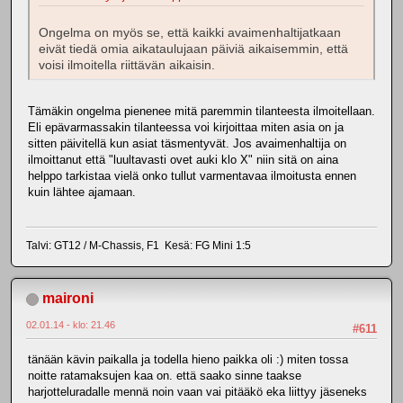
Ongelma on myös se, että kaikki avaimenhaltijatkaan
eivät tiedä omia aikataulujaan päiviä aikaisemmin, että
voisi ilmoitella riittävän aikaisin.
Tämäkin ongelma pienenee mitä paremmin tilanteesta ilmoitellaan.
Eli epävarmassakin tilanteessa voi kirjoittaa miten asia on ja
sitten päivitellä kun asiat täsmentyvät. Jos avaimenhaltija on
ilmoittanut että "luultavasti ovet auki klo X" niin sitä on aina
helppo tarkistaa vielä onko tullut varmentavaa ilmoitusta ennen
kuin lähtee ajamaan.
Talvi: GT12 / M-Chassis, F1 Kesä: FG Mini 1:5
maironi
02.01.14 - klo: 21.46
#611
tänään kävin paikalla ja todella hieno paikka oli :) miten tossa
noitte ratamaksujen kaa on. että saako sinne taakse
harjotteluradalle mennä noin vaan vai pitääkö eka liittyy jäseneks