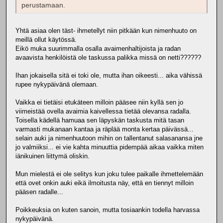
perustamaan.
Yhtä asiaa olen täst- ihmetellyt niin pitkään kun nimenhuuto on
meillä ollut käytössä.
Eikö muka suurimmalla osalla avaimenhaltijoista ja radan
avaavista henkilöistä ole taskussa palikka missä on netti??????
Ihan jokaisella sitä ei toki ole, mutta ihan oikeesti... aika vähissä
rupee nykypäivänä olemaan.
Vaikka ei tietäisi etukäteen milloin pääsee niin kyllä sen jo
viimeistää ovella avaimia kaivellessa tietää olevansa radalla.
Toisella kädellä hamuaa sen läpyskän taskusta mitä tasan
varmasti mukanaan kantaa ja räplää monta kertaa päivässä...
selain auki ja nimenhuutoon mihin on tallentanut salasanansa jne
jo valmiiksi... ei vie kahta minuuttia pidempää aikaa vaikka miten
iänikuinen liittymä oliskin.
Mun mielestä ei ole selitys kun joku tulee paikalle ihmettelemään
että ovet onkin auki eikä ilmoitusta näy, että en tiennyt milloin
pääsen radalle...
Poikkeuksia on kuten sanoin, mutta tosiaankin todella harvassa
nykypäivänä.