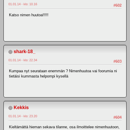
01.01.14 - klo: 10.16
#602
Katso nimen huutoa!!!!!
shark-18_
01.01.14 - klo: 22.34
#603
Kumpaa nyt seurataan enemmän ? Nimenhuutoa vai foorumia ni
tietäisi kummasta helpompi kysellä
Kekkis
01.01.14 - klo: 23.20
#604
Kieltämättä hieman sekava tilanne, osa ilmoittelee nimenhuutoon,