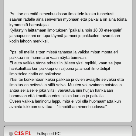
Ps: itse en enää nimenhuudossa ilmoittele koska tunnetusti
saavun radalle aina senverran myöhään että paikalla on aina toista
kymmentä harrastajaa.
Kyllästyin laittamaan ilmoituksen "paikalla noin 18.00 eteenpäin"
ja saapuessani on tupa täynnä ja moni jo pakkailee tavaroitaan
kotiin lähdön merkiksi.
Pps: oli meillä sitten missä tahansa ja vaikka miten monta eri
paikkaa niin homma ei vaan näytä toimivan.
Ei auta vaikka tänne tehtäisiin jälleen yksi topikki, vaan se jopa
hankaloittaa kun paikkoja on ziljoona ja ainoat ilmoittelijat
ilmoittelee ristiin eri paikoissa.
Yksi tai korkeintaan kaksi paikkaa ja ovien avaajille selväksi että
ilmoitus on netissä ja sillä selvä. Muuten voi avaimen poistaa ja
antaa sellaiselle joka viitsii vaivautua niin hurjan hankalaan
hommaan että ilmoittaa edes silloin kun on jo paikalla.
Oveen vaikka laminoitu lappu mitä ei voi olla huomaamatta kun
avainta lukkoon sovittaa... "ilmoitithan nimenhuudossa"
C1S F1
Fullspeed RC