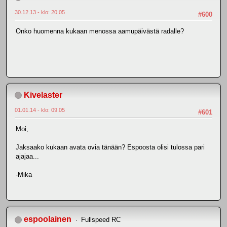
30.12.13 - klo: 20.05
#600
Onko huomenna kukaan menossa aamupäivästä radalle?
Kivelaster
01.01.14 - klo: 09.05
#601
Moi,
Jaksaako kukaan avata ovia tänään? Espoosta olisi tulossa pari
ajajaa...
-Mika
espoolainen
Fullspeed RC