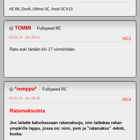
AE B6, Dex8, Ultima SC, Axial SCX10
TOMMI
Fullspeed RC
03.01.14 - klo: 08.01
#613
Rata auki tänään klo 17 viimeistään..
*remppa*
Fullspeed RC
03.01.14 - klo: 09.36
#614
Ratamaksuista
Jos laitatte kahvikassaan ratamaksuja, niin laittakaa rahan
ympärille lappu, jossa on: nimi, pvm ja "ratamaksu" -teksti,
koska: