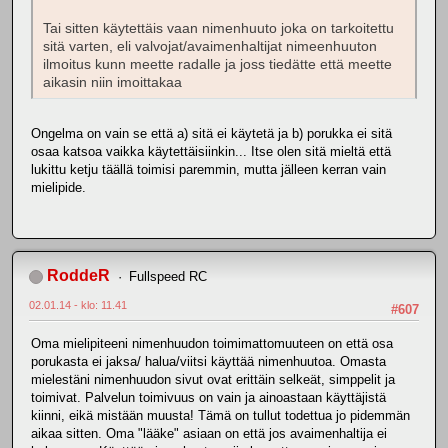
Tai sitten käytettäis vaan nimenhuuto joka on tarkoitettu
sitä varten, eli valvojat/avaimenhaltijat nimeenhuuton
ilmoitus kunn meette radalle ja joss tiedätte että meette
aikasin niin imoittakaa
Ongelma on vain se että a) sitä ei käytetä ja b) porukka ei sitä
osaa katsoa vaikka käytettäisiinkin... Itse olen sitä mieltä että
lukittu ketju täällä toimisi paremmin, mutta jälleen kerran vain
mielipide.
RoddeR
Fullspeed RC
02.01.14 - klo: 11.41
#607
Oma mielipiteeni nimenhuudon toimimattomuuteen on että osa
porukasta ei jaksa/ halua/viitsi käyttää nimenhuutoa. Omasta
mielestäni nimenhuudon sivut ovat erittäin selkeät, simppelit ja
toimivat. Palvelun toimivuus on vain ja ainoastaan käyttäjistä
kiinni, eikä mistään muusta! Tämä on tullut todettua jo pidemmän
aikaa sitten. Oma "lääke" asiaan on että jos avaimenhaltija ei