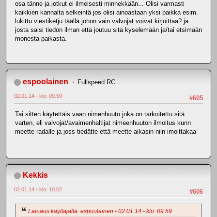
osa tänne ja jotkut ei ilmeisesti minnekkään... Olisi varmasti
kaikkien kannalta selkeintä jos olisi ainoastaan yksi paikka esim.
lukittu viestiketju täällä johon vain valvojat voivat kirjoittaa? ja
josta saisi tiedon ilman että joutuu sitä kyselemään ja/tai etsimään
monesta paikasta.
espoolainen
Fullspeed RC
02.01.14 - klo: 09.59
#605
Tai sitten käytettäis vaan nimenhuuto joka on tarkoitettu sitä
varten, eli valvojat/avaimenhaltijat nimeenhuuton ilmoitus kunn
meette radalle ja joss tiedätte että meette aikasin niin imoittakaa
Kekkis
02.01.14 - klo: 10.02
#606
Lainaus käyttäjältä: espoolainen - 02.01.14 - klo: 09.59