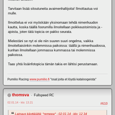
Tarvitaan lisää sitoutuneita avaimenhaltijoita! Ilmottautua voi
mulle.
Ilmoittelua ei voi myöskään yksinomaan tehdä nimenhuudon
kautta, koska täällä foorumilla ilmoitellaan poikkeustoimista ja -
ajoista, joten tätä topicia on pakko seurata.
Mielestäni se nyt ei ole niin suuren suuri ongelma, vaikka
ilmoiteltaisiinkin molemmissa paikoissa: täällä ja nimenhuudossa,
kunhan ilmoitellaan jommassa kummassa tai molemmissa
paikoissa.
Taas yhtä lisäinfotopicia tämän takia en lähtisi perustamaan.
Pumilio Racing
www.pumilio.fi
"osat joita et löydä kataloogeista"
thomsva
Fullspeed RC
02.01.14 - klo: 13.21
#610
Lainaus käyttäjältä: *remppa* - 02.01.14 - klo: 12.34