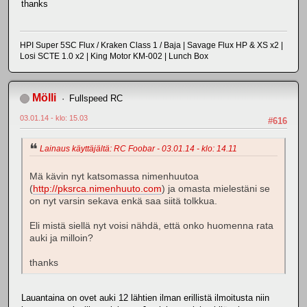
thanks
HPI Super 5SC Flux / Kraken Class 1 / Baja | Savage Flux HP & XS x2 |
Losi SCTE 1.0 x2 | King Motor KM-002 | Lunch Box
Mölli
Fullspeed RC
03.01.14 - klo: 15.03
#616
Lainaus käyttäjältä: RC Foobar - 03.01.14 - klo: 14.11
Mä kävin nyt katsomassa nimenhuutoa
(
http://pksrca.nimenhuuto.com
) ja omasta mielestäni se
on nyt varsin sekava enkä saa siitä tolkkua.
Eli mistä siellä nyt voisi nähdä, että onko huomenna rata
auki ja milloin?
thanks
Lauantaina on ovet auki 12 lähtien ilman erillistä ilmoitusta niin