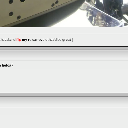
 ahead and
flip
my rc car over, that'd be great |
 tietoa?