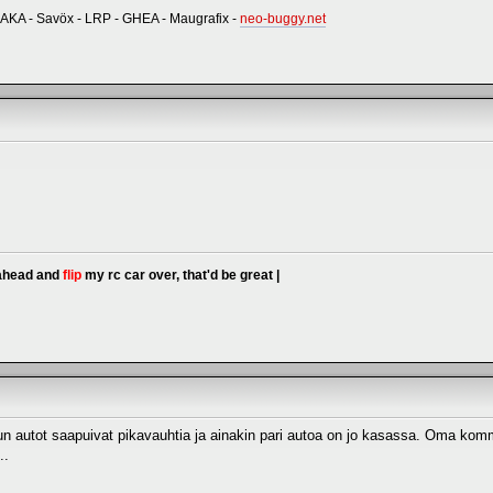
 AKA - Savöx - LRP - GHEA - Maugrafix -
neo-buggy.net
 ahead and
flip
my rc car over, that'd be great |
un autot saapuivat pikavauhtia ja ainakin pari autoa on jo kasassa. Oma komme
..