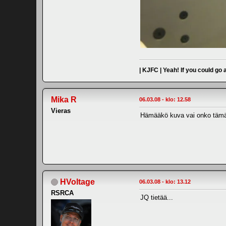
| KJFC | Yeah! If you could go
Mika R
06.03.08 - klo: 12.58
Vieras
Hämääkö kuva vai onko tämä
HVoltage
06.03.08 - klo: 13.12
RSRCA
JQ tietää...