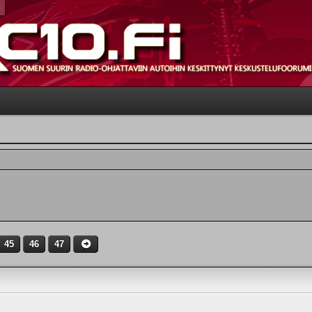
45
46
47