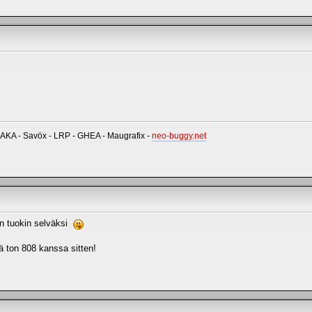
 AKA - Savöx - LRP - GHEA - Maugrafix -
neo-buggy.net
han tuokin selväksi
ä ton 808 kanssa sitten!