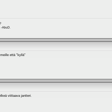
?
. -AbuD.
meille että "kyllä"
lkeä viittaava jantteri.