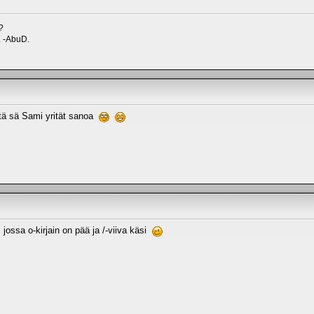
?
. -AbuD.
tä sä Sami yrität sanoa
jossa o-kirjain on pää ja /-viiva käsi