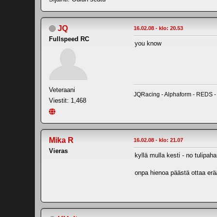
JQ
16.02.08 - klo: 20.53
Fullspeed RC
you know
Veteraani
JQRacing - Alphaform - REDS -
Viestit: 1,468
Mika R
16.02.08 - klo: 21.07
Vieras
kyllä mulla kesti - no tulipa
onpa hienoa päästä ottaa erä