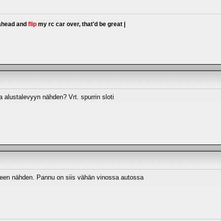
 ahead and
flip
my rc car over, that'd be great |
alustalevyyn nähden? Vrt. spurrin sloti
een nähden. Pannu on siis vähän vinossa autossa