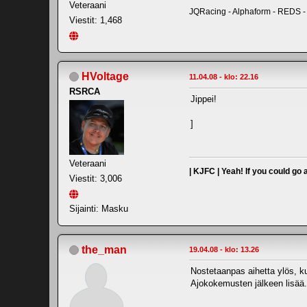
Veteraani
JQRacing - Alphaform - REDS -
Viestit: 1,468
HVoltage
11.04.08 - klo: 22.16
RSRCA
Jippei!
]
Veteraani
| KJFC | Yeah! If you could go
Viestit: 3,006
Sijainti: Masku
the_man
19.04.08 - klo: 13.26
Nostetaanpas aihetta ylös, k
Ajokokemusten jälkeen lisää.