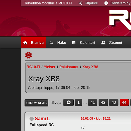
Tervetuloa foorumille
RC10.FI
Kirjaudu
Rekisteröidy
Etusivu
Haku
Kalenteri
Jäsenet
RC10.FI
/
Yleiset
/
Polttisautot
/
Xray XB8
Xray XB8
Aloittaja Teppo, 17.06.04 - klo: 20.18
1
...
41
42
43
44
Sivuja
SIIRRY ALAS
Sami L
16.02.08 - klo: 18.21
Fullspeed RC
o/