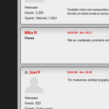
Veteraani
Tiedätkö miksi olet mekaanikko
Viestit: 2,200
Sinulla on kädet mutta ei aivoja
Sijainti: Helsinki / UAU
Mika R
16.02.08 - klo: 20.17
Vieras
Mä en vieläkään ymmärrä mi
Joel P
16.02.08 - klo: 20.35
Toi mukamas esittää tyyppiä, 
Veteraani
Viestit: 833
Sijainti: Oulun seutu