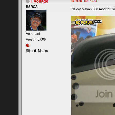
HVoltage
06.03.08 - klo: 12.51
RSRCA
Näkyy olevan 808 moottori site
Veteraani
Viestit: 3,006
Sijainti: Masku