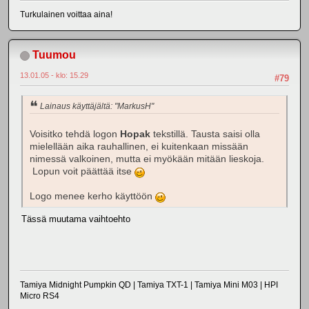
Turkulainen voittaa aina!
Tuumou
13.01.05 - klo: 15.29
#79
Lainaus käyttäjältä: "MarkusH"
Voisitko tehdä logon
Hopak
tekstillä. Tausta saisi olla
mielellään aika rauhallinen, ei kuitenkaan missään
nimessä valkoinen, mutta ei myökään mitään lieskoja.
Lopun voit päättää itse
Logo menee kerho käyttöön
Tässä muutama vaihtoehto
Tamiya Midnight Pumpkin QD | Tamiya TXT-1 | Tamiya Mini M03 | HPI
Micro RS4