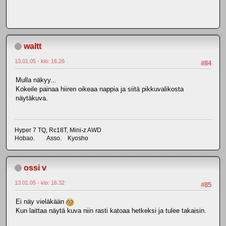
waltt
13.01.05 - klo: 16.26
#84
Mulla näkyy...
Kokeile painaa hiiren oikeaa nappia ja siitä pikkuvalikosta
näytäkuva.
Hyper 7 TQ, Rc18T, Mini-z AWD
Hobao. Asso. Kyosho
ossi v
13.01.05 - klo: 16.32
#85
Ei näy vieläkään
Kun laittaa näytä kuva niin rasti katoaa hetkeksi ja tulee takaisin.