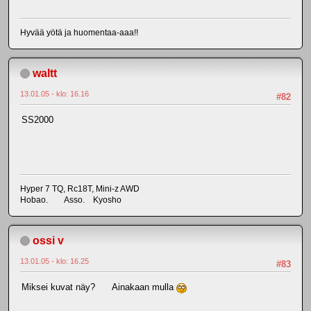
Hyvää yötä ja huomentaa-aaa!!
waltt
13.01.05 - klo: 16.16
#82
SS2000
Hyper 7 TQ, Rc18T, Mini-z AWD
Hobao. Asso. Kyosho
ossi v
13.01.05 - klo: 16.25
#83
Miksei kuvat näy? Ainakaan mulla