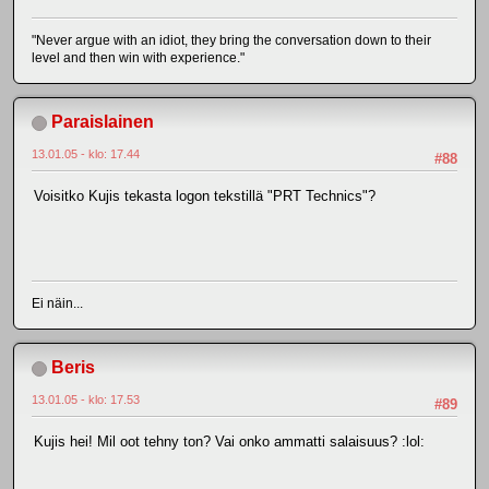
"Never argue with an idiot, they bring the conversation down to their
level and then win with experience."
Paraislainen
13.01.05 - klo: 17.44
#88
Voisitko Kujis tekasta logon tekstillä "PRT Technics"?
Ei näin...
Beris
13.01.05 - klo: 17.53
#89
Kujis hei! Mil oot tehny ton? Vai onko ammatti salaisuus? :lol: