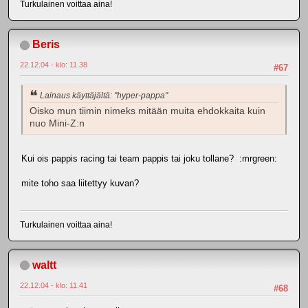
Turkulainen voittaa aina!
Beris
22.12.04 - klo: 11.38
#67
Lainaus käyttäjältä: "hyper-pappa"
Oisko mun tiimin nimeks mitään muita ehdokkaita kuin
nuo Mini-Z:n
Kui ois pappis racing tai team pappis tai joku tollane? :mrgreen:
mite toho saa liitettyy kuvan?
Turkulainen voittaa aina!
waltt
22.12.04 - klo: 11.41
#68