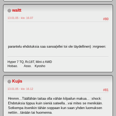
waltt
13.01.05 - klo: 16.07
#80
parantelu ehdotuksia saa sanoa(ellei toi ole täydellinen) :mrgreen:
Hyper 7 TQ, Rc18T, Mini-z AWD
Hobao. Asso. Kyosho
Kujis
13.01.05 - klo: 16.12
#81
Hmmm...Täällähän taitaa olla vähän kilpailun makua... :shock:
Ehdotuksia tippuu kuin sieniä sateella...vai mites se menikään.
Sotkempa itsenikin tähän soppaan kun saan yhden luomuksen
nettiin...tänään tai huomenna.