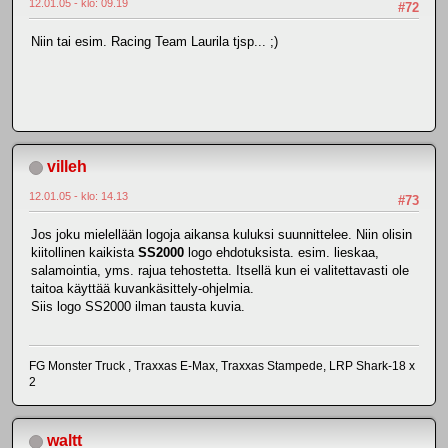
12.01.05 - klo: 09.19
#72
Niin tai esim. Racing Team Laurila tjsp... ;)
villeh
12.01.05 - klo: 14.13
#73
Jos joku mielellään logoja aikansa kuluksi suunnittelee. Niin olisin
kiitollinen kaikista
SS2000
logo ehdotuksista. esim. lieskaa,
salamointia, yms. rajua tehostetta. Itsellä kun ei valitettavasti ole
taitoa käyttää kuvankäsittely-ohjelmia.
Siis logo SS2000 ilman tausta kuvia.
FG Monster Truck , Traxxas E-Max, Traxxas Stampede, LRP Shark-18 x
2
waltt