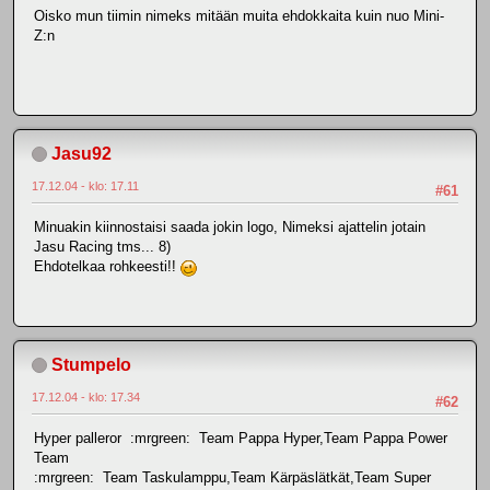
Oisko mun tiimin nimeks mitään muita ehdokkaita kuin nuo Mini-
Z:n
Jasu92
17.12.04 - klo: 17.11
#61
Minuakin kiinnostaisi saada jokin logo, Nimeksi ajattelin jotain
Jasu Racing tms... 8)
Ehdotelkaa rohkeesti!!
Stumpelo
17.12.04 - klo: 17.34
#62
Hyper palleror :mrgreen: Team Pappa Hyper,Team Pappa Power
Team
:mrgreen: Team Taskulamppu,Team Kärpäslätkät,Team Super