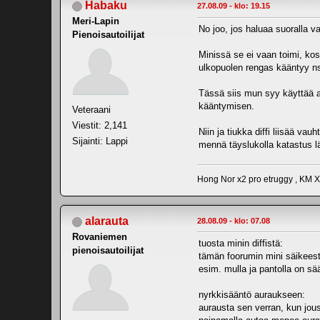
Habaku
27.08.09 - klo: 19.15
Meri-Lapin
No joo, jos haluaa suoralla 
Pienoisautoilijat
Minissä se ei vaan toimi, ko
ulkopuolen rengas kääntyy ns.l
Tässä siis mun syy käyttää a
kääntymisen.
Veteraani
Viestit: 2,141
Niin ja tiukka diffi liisää va
Sijainti: Lappi
mennä täyslukolla katastus 
Hong Nor x2 pro etruggy , KM 
alarauta
28.08.09 - klo: 07.08
Rovaniemen
tuosta minin diffistä:
pienoisautoilijat
tämän foorumin mini säikeest
esim. mulla ja pantolla on sä
nyrkkisääntö auraukseen:
aurausta sen verran, kun jous