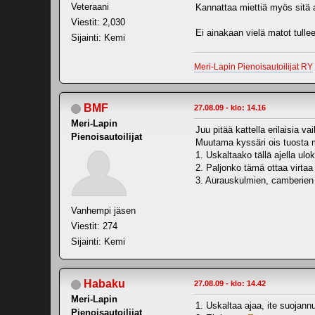
Veteraani
Kannattaa miettiä myös sitä
Viestit: 2,030
Ei ainakaan vielä matot tulle
Sijainti: Kemi
Meri-Lapin Pienoisautoilijat RY
BMF
27.08.09 - klo: 14.16
Meri-Lapin
Juu pitää kattella erilaisia va
Pienoisautoilijat
Muutama kyssäri ois tuosta m
1. Uskaltaako tällä ajella ulo
2. Paljonko tämä ottaa virtaa 
3. Aurauskulmien, camberien ym
Vanhempi jäsen
Viestit: 274
Sijainti: Kemi
Habaku
27.08.09 - klo: 14.42
Meri-Lapin
1. Uskaltaa ajaa, ite suojan
Pienoisautoilijat