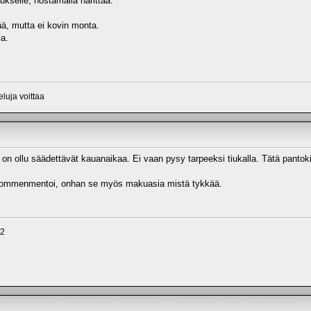
kselle, nostamalla harittaa.
ää, mutta ei kovin monta.
la.
eluja voittaa
a on ollu säädettävät kauanaikaa. Ei vaan pysy tarpeeksi tiukalla. Tätä panto
ommenmentoi, onhan se myös makuasia mistä tykkää.
X2