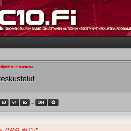
lijoiden keskustelut
keskustelut
63
64
65
...
104
u - 26.08.09 - klo: 13.45