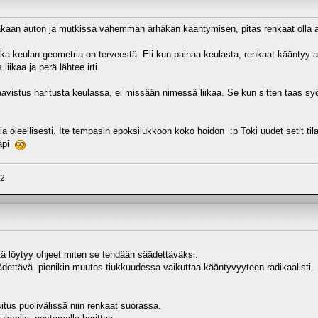
vakaan auton ja mutkissa vähemmän ärhäkän kääntymisen, pitäs renkaat olla au
ska keulan geometria on terveestä. Eli kun painaa keulasta, renkaat kääntyy 
iikaa ja perä lähtee irti.
avistus haritusta keulassa, ei missään nimessä liikaa. Se kun sitten taas syö
uhtia oleellisesti. Ite tempasin epoksilukkoon koko hoidon :p Toki uudet setit til
läpi
X2
ä löytyy ohjeet miten se tehdään säädettäväksi.
ädettävä. pienikin muutos tiukkuudessa vaikuttaa kääntyvyyteen radikaalisti.
itus puolivälissä niin renkaat suorassa.