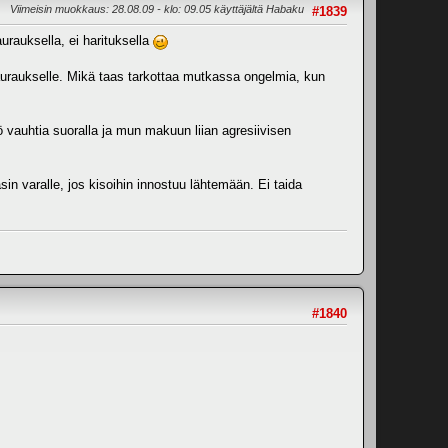
Viimeisin muokkaus
: 28.08.09 - klo: 09.05 käyttäjältä Habaku
#1839
rauksella, ei harituksella
auraukselle. Mikä taas tarkottaa mutkassa ongelmia, kun
 vauhtia suoralla ja mun makuun liian agresiivisen
asin varalle, jos kisoihin innostuu lähtemään. Ei taida
#1840