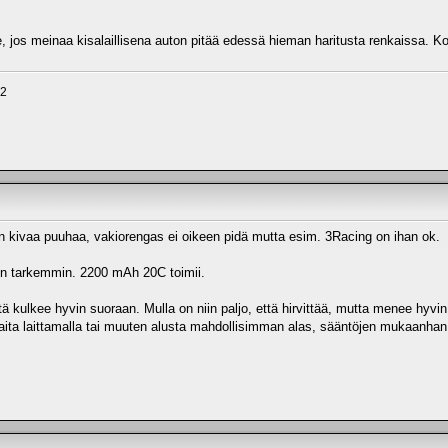
le, jos meinaa kisalaillisena auton pitää edessä hieman haritusta renkaissa. Ko
X2
a on kivaa puuhaa, vakiorengas ei oikeen pidä mutta esim. 3Racing on ihan ok.
sen tarkemmin. 2200 mAh 20C toimii.
että kulkee hyvin suoraan. Mulla on niin paljo, että hirvittää, mutta menee hy
aita laittamalla tai muuten alusta mahdollisimman alas, sääntöjen mukaanhan 