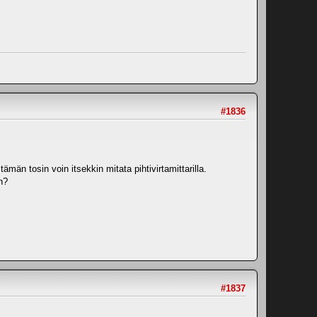
#1836
män tosin voin itsekkin mitata pihtivirtamittarilla.
n?
#1837