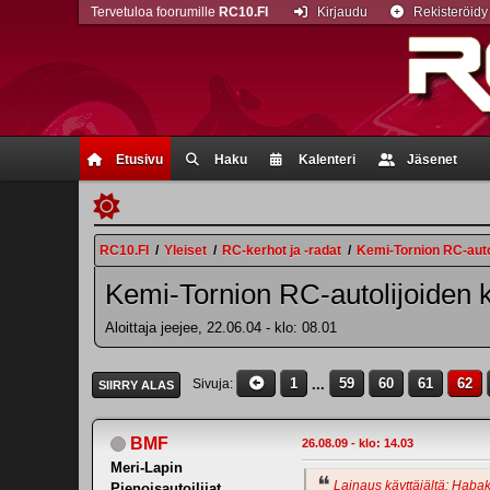
Tervetuloa foorumille
RC10.FI
Kirjaudu
Rekisteröidy
Etusivu
Haku
Kalenteri
Jäsenet
RC10.FI
/
Yleiset
/
RC-kerhot ja -radat
/
Kemi-Tornion RC-auto
Kemi-Tornion RC-autolijoiden 
Aloittaja jeejee, 22.06.04 - klo: 08.01
1
...
59
60
61
62
Sivuja
SIIRRY ALAS
BMF
26.08.09 - klo: 14.03
Meri-Lapin
Lainaus käyttäjältä: Habak
Pienoisautoilijat