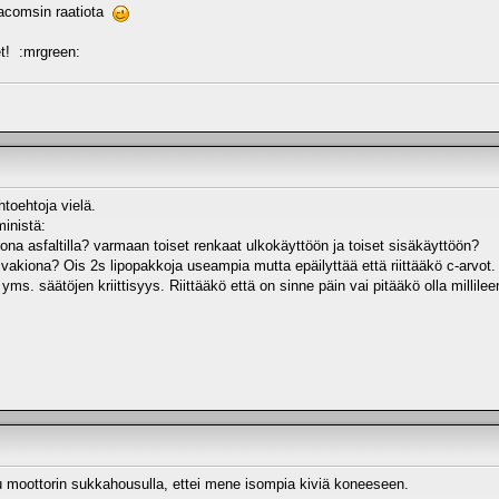
 acomsin raatiota
et! :mrgreen:
ihtoehtoja vielä.
inistä:
kona asfaltilla? varmaan toiset renkaat ulkokäyttöön ja toiset sisäkäyttöön?
vakiona? Ois 2s lipopakkoja useampia mutta epäilyttää että riittääkö c-arvot. tä
s. säätöjen kriittisyys. Riittääkö että on sinne päin vai pitääkö olla millilee
nu moottorin sukkahousulla, ettei mene isompia kiviä koneeseen.