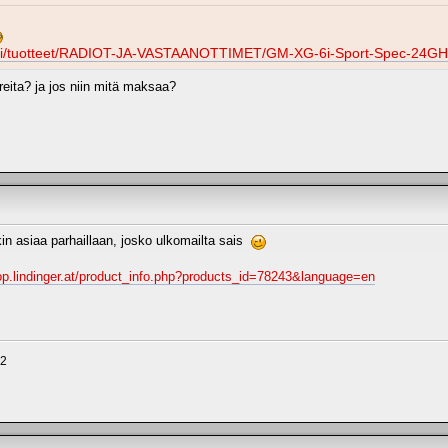
ry.fi/tuotteet/RADIOT-JA-VASTAANOTTIMET/GM-XG-6i-Sport-Spec-24GH
eita? ja jos niin mitä maksaa?
in asiaa parhaillaan, josko ulkomailta sais
hop.lindinger.at/product_info.php?products_id=78243&language=en
X2