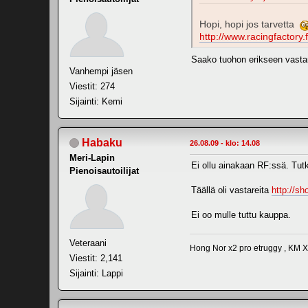
Hopi, hopi jos tarvetta
http://www.racingfacto
Saako tuohon erikseen vastar
Vanhempi jäsen
Viestit: 274
Sijainti: Kemi
Habaku
26.08.09 - klo: 14.08
Meri-Lapin
Ei ollu ainakaan RF:ssä. Tutk
Pienoisautoilijat
Täällä oli vastareita
http://s
Ei oo mulle tuttu kauppa.
Veteraani
Hong Nor x2 pro etruggy , KM 
Viestit: 2,141
Sijainti: Lappi