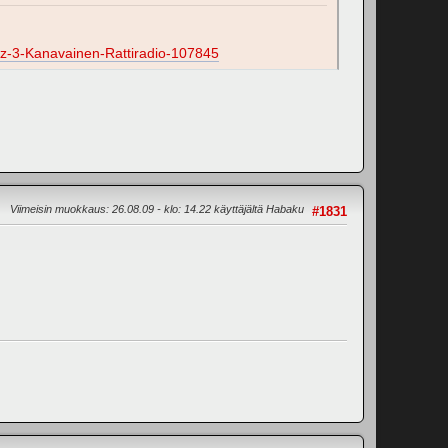
z-3-Kanavainen-Rattiradio-107845
Viimeisin muokkaus
: 26.08.09 - klo: 14.22 käyttäjältä Habaku
#1831