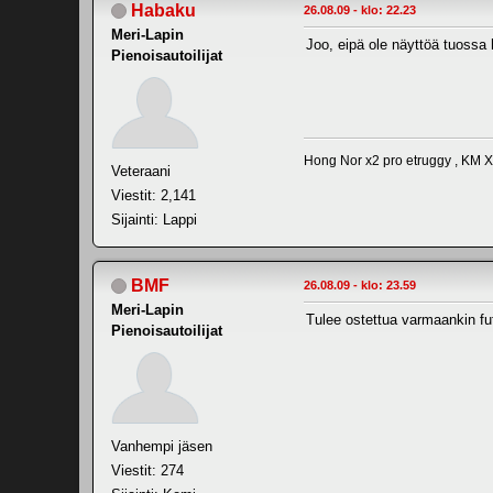
Habaku
26.08.09 - klo: 22.23
Meri-Lapin
Joo, eipä ole näyttöä tuoss
Pienoisautoilijat
Hong Nor x2 pro etruggy , KM 
Veteraani
Viestit: 2,141
Sijainti: Lappi
BMF
26.08.09 - klo: 23.59
Meri-Lapin
Tulee ostettua varmaankin fut
Pienoisautoilijat
Vanhempi jäsen
Viestit: 274