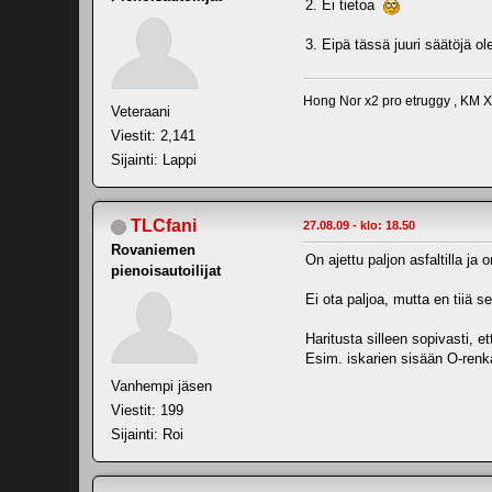
2. Ei tietoa
3. Eipä tässä juuri säätöjä o
Hong Nor x2 pro etruggy , KM 
Veteraani
Viestit: 2,141
Sijainti: Lappi
TLCfani
27.08.09 - klo: 18.50
Rovaniemen
On ajettu paljon asfaltilla j
pienoisautoilijat
Ei ota paljoa, mutta en tiiä 
Haritusta silleen sopivasti, 
Esim. iskarien sisään O-renk
Vanhempi jäsen
Viestit: 199
Sijainti: Roi