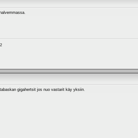
a halvemmassa.
X2
abaskan gigahertsit jos nuo vastarit käy yksiin.