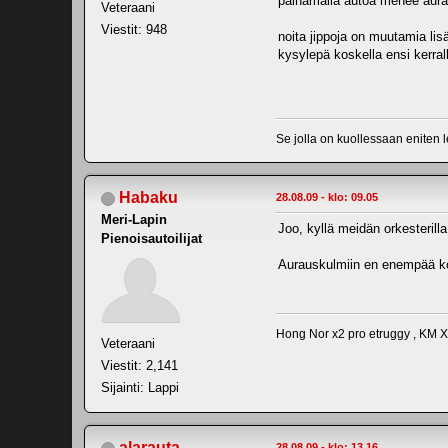
painamalla autoa menee aurau
Veteraani
Viestit: 948
noita jippoja on muutamia lis
kysylepä koskella ensi kerral
Se jolla on kuollessaan eniten l
Habaku
28.08.09 - klo: 09.05
Meri-Lapin
Joo, kyllä meidän orkesterill
Pienoisautoilijat
Aurauskulmiin en enempää k
Hong Nor x2 pro etruggy , KM 
Veteraani
Viestit: 2,141
Sijainti: Lappi
alarauta
28.08.09 - klo: 13.16