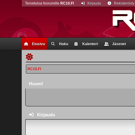
Tervetuloa foorumille
RC10.FI
Kirjaudu
Rekisteröidy
Etusivu
Haku
Kalenteri
Jäsenet
RC10.FI
Huom!
Kirjaudu