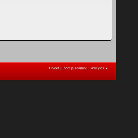
|
|
Ohjeet
Ehdot ja säännöt
Siirry ylös ▲