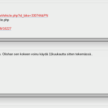
iewVehicle.php?id_bike=330744&PN
cle.php
lli/16227
n. Olishan sen kokeen voinu käydä 11kuukautta sitten tekemässä..