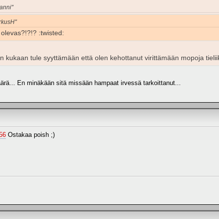
anni"
arkusH"
t olevas?!?!? :twisted:
 kukaan tule syyttämään että olen kehottanut virittämään mopoja tielii
äärä... En minäkään sitä missään hampaat irvessä tarkoittanut...
856
Ostakaa poish ;)