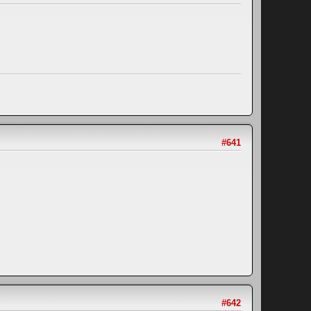
#641
#642