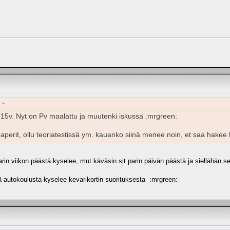
_"
i 15v. Nyt on Pv maalattu ja muutenki iskussa :mrgreen:
paperit, ollu teoriatestissä ym. kauanko siinä menee noin, et saa hakee k
arin viikon päästä kyselee, mut käväsin sit parin päivän päästä ja siellähän se
nä autokoulusta kyselee kevarikortin suorituksesta :mrgreen: