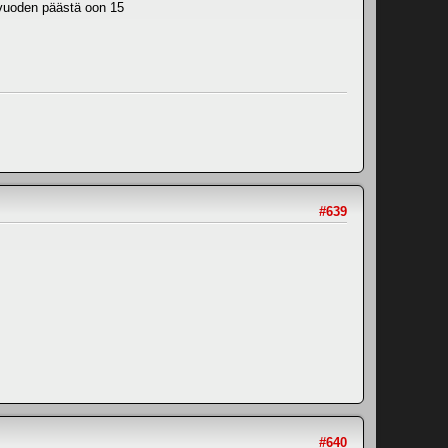
 vuoden päästä oon 15
#639
#640