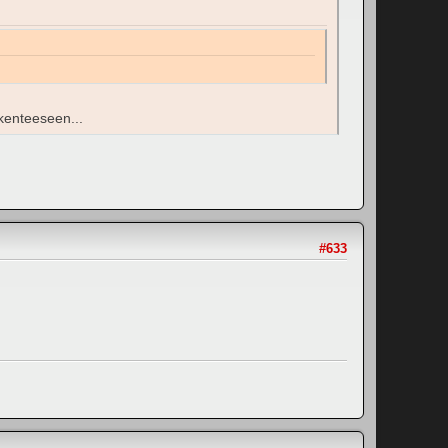
kenteeseen...
#633