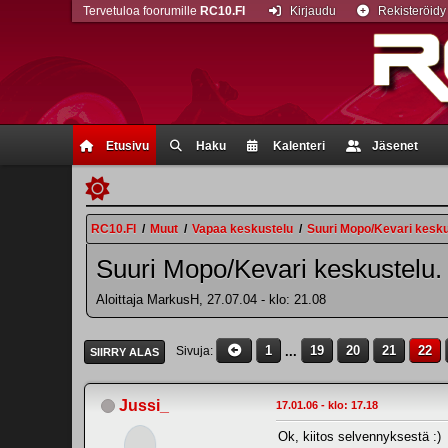
Tervetuloa foorumille
RC10.FI
Kirjaudu
Rekisteröidy
Etusivu
Haku
Kalenteri
Jäsenet
RC10.FI
/
Muut
/
Vapaa keskustelu
/
Suuri Mopo/Kevari kesku
Suuri Mopo/Kevari keskustelu.
Aloittaja MarkusH, 27.07.04 - klo: 21.08
1
...
19
20
21
22
Sivuja
SIIRRY ALAS
Jussi_
17.01.06 - klo: 17.18
Ok, kiitos selvennyksestä :)