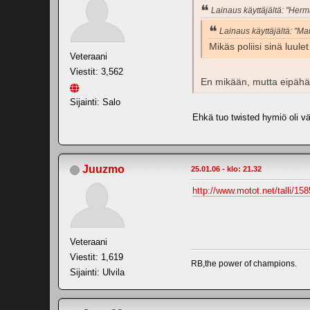
Lainaus käyttäjältä: "Herm
Lainaus käyttäjältä: "M
Mikäs poliisi sinä luule
Veteraani
Viestit: 3,562
En mikään, mutta eipähän
Sijainti: Salo
Ehkä tuo twisted hymiö oli v
Juuzmo
25.01.06 - klo: 21.32
http://www.motot.net/talli/15
Veteraani
Viestit: 1,619
RB,the power of champions.
Sijainti: Ulvila