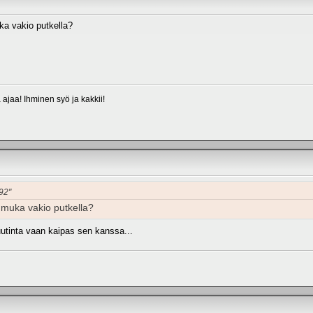
ka vakio putkella?
a ajaa! Ihminen syö ja kakkii!
.92"
o muka vakio putkella?
utinta vaan kaipas sen kanssa...