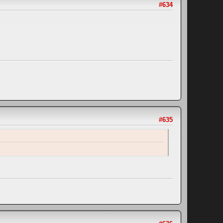
#634
#635