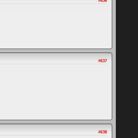
#636
#637
#638