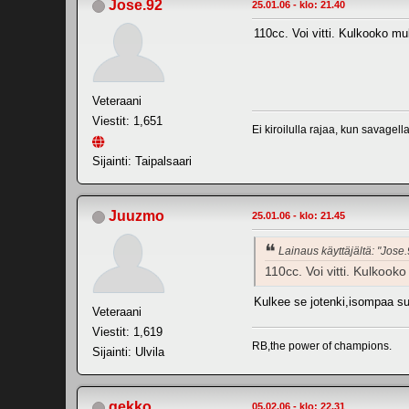
Jose.92
25.01.06 - klo: 21.40
110cc. Voi vitti. Kulkooko mu
Veteraani
Viestit: 1,651
Ei kiroilulla rajaa, kun savagell
Sijainti: Taipalsaari
Juuzmo
25.01.06 - klo: 21.45
Lainaus käyttäjältä: "Jose
110cc. Voi vitti. Kulkook
Kulkee se jotenki,isompaa su
Veteraani
Viestit: 1,619
RB,the power of champions.
Sijainti: Ulvila
gekko
05.02.06 - klo: 22.31