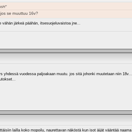
usH"
ä jos se muuttuu 16v?
ähän järkeä päähän, itsesuojeluvaistoa jne...
ys yhdessä vuodessa paljoakaan muutu. jos sitä johonki muutetaan niin 18v... 
utokset...
lettäisiin lailla koko mopoilu, naurettavan näköstä kun isot äijät vääntää naa