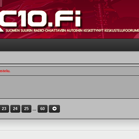
stelu.
23
24
25
...
60