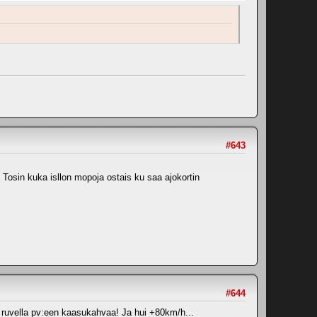
#643
Tosin kuka isllon mopoja ostais ku saa ajokortin
#644
ma ruvella pv:een kaasukahvaa! Ja hui +80km/h...