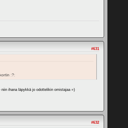
#631
ortin :?:
 niin ihana läpykkä jo odottelikin omistajaa =)
#632