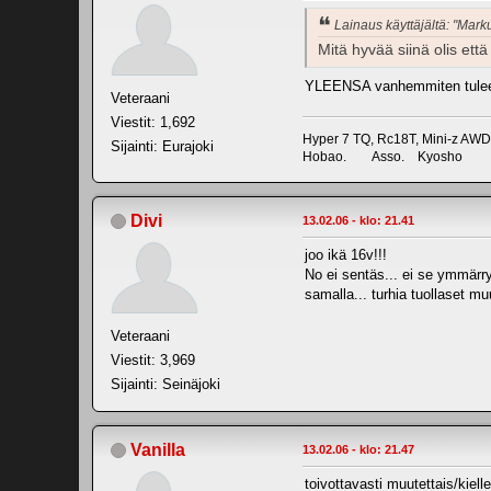
Lainaus käyttäjältä: "Mark
Mitä hyvää siinä olis ett
YLEENSA vanhemmiten tulee v
Veteraani
Viestit: 1,692
Hyper 7 TQ, Rc18T, Mini-z AWD
Sijainti: Eurajoki
Hobao. Asso. Kyosho
Divi
13.02.06 - klo: 21.41
joo ikä 16v!!!
No ei sentäs... ei se ymmärr
samalla... turhia tuollaset mu
Veteraani
Viestit: 3,969
Sijainti: Seinäjoki
Vanilla
13.02.06 - klo: 21.47
toivottavasti muutettais/kiel