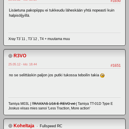
#1650
Lisäetuna pakopiippu ei tukkeudu läheskään yhtä nopeasti kuin
halpisöljyillä.
Xray T3´11 , T3´12 , T4 + muutama muu
R3VO
25.05.12 - klo: 18.44
#1651
no se selittäskin paljon jos putki tukossa teboilin takia
Tamiya M03L |
TRAXXAS 1/16 E-REVO vxl
| Tamiya TT-01D Type E
Joskus viisas mies sanoi 'Less Traction, More action'
Koheltaja
Fullspeed RC