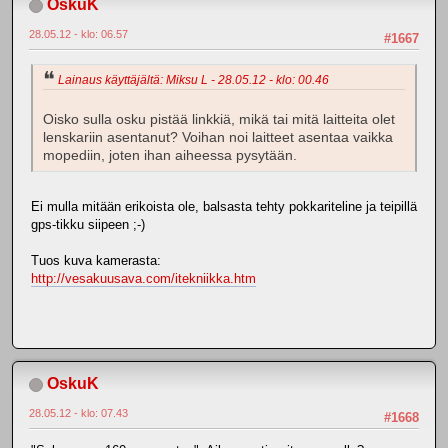
OskuK
28.05.12 - klo: 06.57
#1667
Lainaus käyttäjältä: Miksu L - 28.05.12 - klo: 00.46
Oisko sulla osku pistää linkkiä, mikä tai mitä laitteita olet
lenskariin asentanut? Voihan noi laitteet asentaa vaikka
mopediin, joten ihan aiheessa pysytään.
Ei mulla mitään erikoista ole, balsasta tehty pokkariteline ja teipillä
gps-tikku siipeen ;-)
Tuos kuva kamerasta:
http://vesakuusava.com/itekniikka.htm
OskuK
28.05.12 - klo: 07.43
#1668