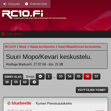
Kirjaudu
Rekisteröidy
Päävalikko
RC10.FI
/
Muut
/
Vapaa keskustelu
/
Suuri Mopo/Kevari keskustelu.
Suuri Mopo/Kevari keskustelu.
Aloittaja MarkusH, 27.07.04 - klo: 21.08
1
...
53
54
55
56
57
Sivuja
SIIRRY ALAS
58
59
60
KÄYTTÄJÄN TOIMET
bluebeetle
Kymen Pienoisautokerho
25.05.12 - klo: 18.19