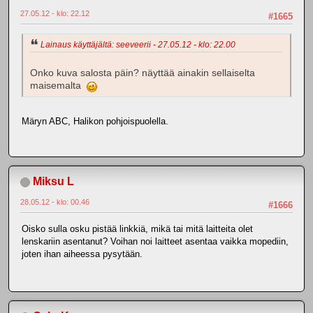
27.05.12 - klo: 22.12
#1665
Lainaus käyttäjältä: seeveerii - 27.05.12 - klo: 22.00
Onko kuva salosta päin? näyttää ainakin sellaiselta
maisemalta
Märyn ABC, Halikon pohjoispuolella.
Miksu L
28.05.12 - klo: 00.46
#1666
Oisko sulla osku pistää linkkiä, mikä tai mitä laitteita olet
lenskariin asentanut? Voihan noi laitteet asentaa vaikka mopediin,
joten ihan aiheessa pysytään.