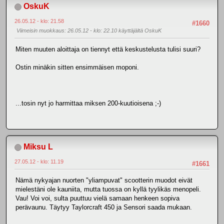
OskuK
26.05.12 - klo: 21.58
#1660
Viimeisin muokkaus
: 26.05.12 - klo: 22.10 käyttäjältä OskuK
Miten muuten aloittaja on tiennyt että keskustelusta tulisi suuri?
Ostin minäkin sitten ensimmäisen moponi.
...tosin nyt jo harmittaa miksen 200-kuutioisena ;-)
Miksu L
27.05.12 - klo: 11.19
#1661
Nämä nykyajan nuorten "yliampuvat" scootterin muodot eivät
mielestäni ole kauniita, mutta tuossa on kyllä tyylikäs menopeli.
Vau! Voi voi, sulta puuttuu vielä samaan henkeen sopiva
perävaunu. Täytyy Taylorcraft 450 ja Sensori saada mukaan.