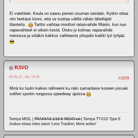
Ei valehtele. Keula on saanu pienen osuman seinään. Kytkin ottaa
niin herkästi kiinni, että se tuottaa välillä vähän läheltäpiti
tilanteita.
Tarttis vaihtaa moottori ratasvaihde fillariin, kun nuo
napavaihteet ei oikein kestä. Oisko jo kolmas napavaihde
menossa ja siitäkin kakkos vaihteesta ylöspäin kaikki lyö tyhjää.
R3VO
26.05.12 - klo: 19.34
#1659
Minä ku luulin kaiken nähneeni ku näin samanlaise koneen jossaki
soliferi sportin rungossa speedway ajoissa
Tamiya M03L |
TRAXXAS 1/16 E-REVO vxl
| Tamiya TT-01D Type E
Joskus viisas mies sanoi 'Less Traction, More action'