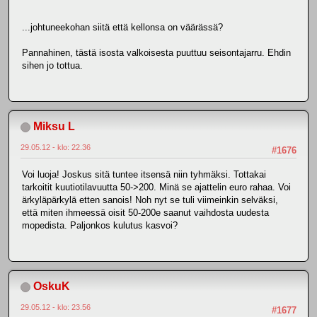
...johtuneekohan siitä että kellonsa on väärässä?
Pannahinen, tästä isosta valkoisesta puuttuu seisontajarru. Ehdin
sihen jo tottua.
Miksu L
29.05.12 - klo: 22.36
#1676
Voi luoja! Joskus sitä tuntee itsensä niin tyhmäksi. Tottakai
tarkoitit kuutiotilavuutta 50->200. Minä se ajattelin euro rahaa. Voi
ärkyläpärkylä etten sanois! Noh nyt se tuli viimeinkin selväksi,
että miten ihmeessä oisit 50-200e saanut vaihdosta uudesta
mopedista. Paljonkos kulutus kasvoi?
OskuK
29.05.12 - klo: 23.56
#1677