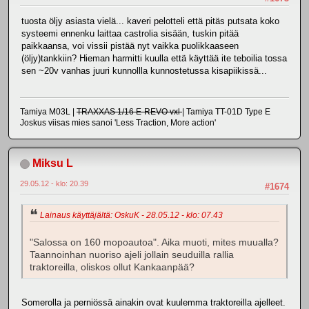
tuosta öljy asiasta vielä... kaveri pelotteli että pitäs putsata koko
systeemi ennenku laittaa castrolia sisään, tuskin pitää
paikkaansa, voi vissii pistää nyt vaikka puolikkaaseen
(öljy)tankkiin? Hieman harmitti kuulla että käyttää ite teboilia tossa
sen ~20v vanhas juuri kunnollla kunnostetussa kisapiikissä...
Tamiya M03L |
TRAXXAS 1/16 E-REVO vxl
| Tamiya TT-01D Type E
Joskus viisas mies sanoi 'Less Traction, More action'
Miksu L
29.05.12 - klo: 20.39
#1674
Lainaus käyttäjältä: OskuK - 28.05.12 - klo: 07.43
"Salossa on 160 mopoautoa". Aika muoti, mites muualla?
Taannoinhan nuoriso ajeli jollain seuduilla rallia
traktoreilla, oliskos ollut Kankaanpää?
Somerolla ja perniössä ainakin ovat kuulemma traktoreilla ajelleet.