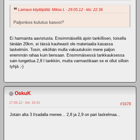
Lainaus käyttäjältä: Miksu L - 29.05.12 - klo: 22.36
Paljonkos kulutus kasvoi?
Ei harmainta aavistusta. Ensimmäisellä ajoin tankillisen, toisella
tänään 20km, ei tässä kauheasti ole materiaalia kasassa
laskelmiin. Tosin, eiköhän mulla vakuutuksiin mene paljon
enemmän rahaa kuin bensaan. Ensimmäisessä tankkauksessa
sain tungettua 2,8 l tankkiin, mutta varmastikaan se ei ollut silloin
tyhjä ;-)
OskuK
17.06.12 - klo: 19.41
#1678
Jotain alta 3 l/sadalla menee... 2,8 ja 2,9 on pari laskelmaa...