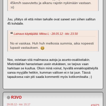
45km/h saavutettu ja alkanu rajotin nykimään vastaan.
:o)
Juu, yllätys oli että miten tarkalle ovat saneet sen siihen sallitun
45 kohdalle.
Lainaus käyttäjältä: Miksu L - 28.05.12 - klo: 23.50
No ei vaiskaa. Huh huh melkosia summia, aika nopeesti
lupasit vastauksen.
Noo, ostetaan sitä mailmassa autoja ja asunto-osakkeitakin.
Mietintäähän harrastetaan usein etukäteen, se tarjous vaan
harkitaan se kuultua. Olisin minä voinut, hyvällä ennakkopättelyllä
sanoa myyjälle hetikin, kumman valitsen ei:n tai juun. Tässä
tapauksesa vain piti saada kommentti myös kotikomitealta ;-)
R3VO
29.05.12 - klo: 15.17
#1673