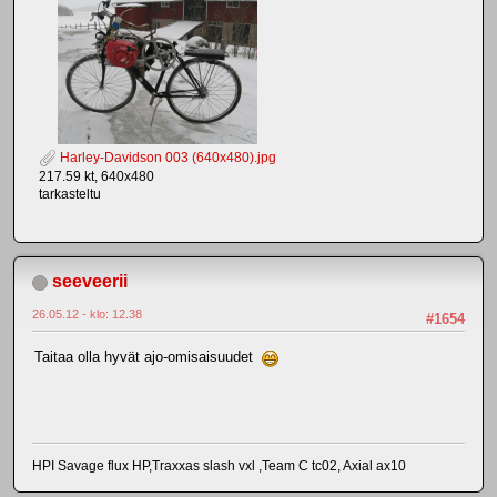
Harley-Davidson 003 (640x480).jpg
217.59 kt, 640x480
tarkasteltu
seeveerii
26.05.12 - klo: 12.38
#1654
Taitaa olla hyvät ajo-omisaisuudet
HPI Savage flux HP,Traxxas slash vxl ,Team C tc02, Axial ax10