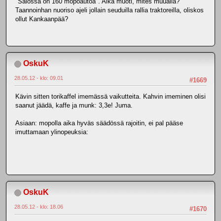
"Salossa on 160 mopoautoa". Aika muoti, mites muualla?
Taannoinhan nuoriso ajeli jollain seuduilla rallia traktoreilla, oliskos
ollut Kankaanpää?
OskuK
28.05.12 - klo: 09.01
#1669
Kävin sitten torikaffel imemässä vaikutteita. Kahvin imeminen olisi
saanut jäädä, kaffe ja munk: 3,3e! Juma.
Asiaan: mopolla aika hyväs säädössä rajoitin, ei pal pääse
imuttamaan ylinopeuksia:
OskuK
28.05.12 - klo: 18.06
#1670