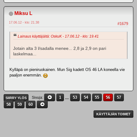
Miksu L
17.06.12 - klo: 21.38
#1679
Lainaus käyttäjältä: OskuK - 17.06.12 - klo: 19.41
Jotain alta 3 l/sadalla menee... 2,8 ja 2,9 on pari
laskelmaa...
Kylläpä on pieniruokainen. Mun Sig kadett OS 46 LA koneella vie
paaljon enemmän.
1
...
53
54
55
56
57
Sivuja
SIIRRY YLÖS
58
59
60
KÄYTTÄJÄN TOIMET