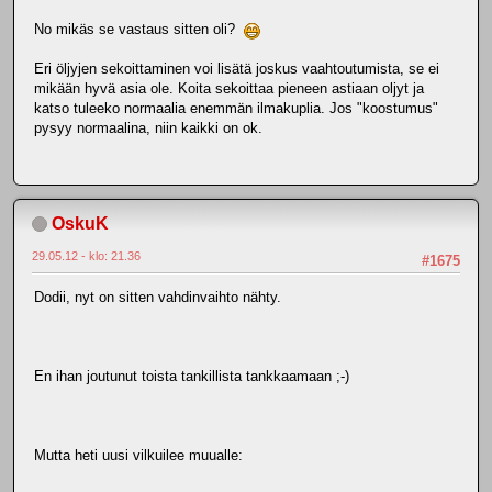
No mikäs se vastaus sitten oli?
Eri öljyjen sekoittaminen voi lisätä joskus vaahtoutumista, se ei
mikään hyvä asia ole. Koita sekoittaa pieneen astiaan oljyt ja
katso tuleeko normaalia enemmän ilmakuplia. Jos "koostumus"
pysyy normaalina, niin kaikki on ok.
OskuK
29.05.12 - klo: 21.36
#1675
Dodii, nyt on sitten vahdinvaihto nähty.
En ihan joutunut toista tankillista tankkaamaan ;-)
Mutta heti uusi vilkuilee muualle: