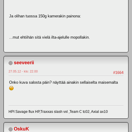
Ja olihan tuossa 150g kamerakin painona:
...mut ehtiihän sitä vielä ilta-ajelulle mopollakin.
seeveerii
27.05.12 - klo: 22.00
#1664
Onko kuva salosta päin? näyttää ainakin sellaiselta maisemalta
HPI Savage flux HP,Traxxas slash vxl ,Team C tc02, Axial ax10
OskuK