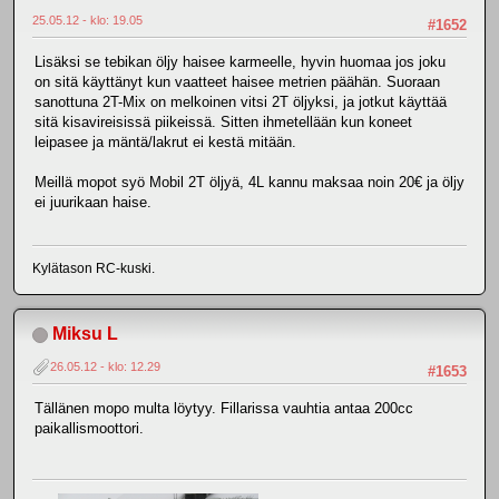
25.05.12 - klo: 19.05
#1652
Lisäksi se tebikan öljy haisee karmeelle, hyvin huomaa jos joku
on sitä käyttänyt kun vaatteet haisee metrien päähän. Suoraan
sanottuna 2T-Mix on melkoinen vitsi 2T öljyksi, ja jotkut käyttää
sitä kisavireisissä piikeissä. Sitten ihmetellään kun koneet
leipasee ja mäntä/lakrut ei kestä mitään.
Meillä mopot syö Mobil 2T öljyä, 4L kannu maksaa noin 20€ ja öljy
ei juurikaan haise.
Kylätason RC-kuski.
Miksu L
26.05.12 - klo: 12.29
#1653
Tällänen mopo multa löytyy. Fillarissa vauhtia antaa 200cc
paikallismoottori.