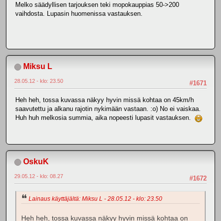
Melko säädyllisen tarjouksen teki mopokauppias 50->200
vaihdosta. Lupasin huomenissa vastauksen.
Miksu L
28.05.12 - klo: 23.50
#1671
Heh heh, tossa kuvassa näkyy hyvin missä kohtaa on 45km/h
saavutettu ja alkanu rajotin nykimään vastaan. :o) No ei vaiskaa.
Huh huh melkosia summia, aika nopeesti lupasit vastauksen.
OskuK
29.05.12 - klo: 08.27
#1672
Lainaus käyttäjältä: Miksu L - 28.05.12 - klo: 23.50
Heh heh, tossa kuvassa näkyy hyvin missä kohtaa on