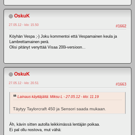
OskuK
27.05.12 - klo: 15.50
#1662
Köyhän Vespa ;-) Joku kommentoi että Vespamainen keula ja
Lambrettamainen perä.
Olisi pitänyt venyttää Visaa 200i-versioon...
OskuK
27.05.12 - klo: 20.51
#1663
Lainaus käyttäjältä: Miksu L - 27.05.12 - klo: 11.19
Täytyy Taylorcraft 450 ja Sensori saada mukaan.
Äh, kävin sitten autolla leikkimässä lentäjän poikaa.
Ei pal ollu nostova, mut vähä: