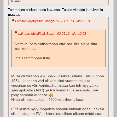
tulee?
Tommonen niinkun tossa kuvassa. Tutulle viedään ja pulverilla
maalaa.
Lainaus käyttäjältä: SavageRS - 03.06.13 - klo: 21.31
Lainaus käyttäjältä: Blaze - 03.06.13 - klo: 12.08
Alottelin Pv:tä entisöimään että saa sillä ajella sittä
kun kortin saa.
Pitäis tämmönen tulla
Mulla oli tollanen -84 Solkku-Suikka uutena...siis vuonna
1984...keltanen väri oli vain sinä vuonna tai joka
vuosihan se väri vaihtu...harmittaa kun tuli myytyä kun
sain ajokortin (ABC) ja tuli hommattua eka auto...väri
pysy samana autossa
Hinta oli muistaakseni 4800mk siihen aikaan.
Ei tälläsistä nyky-mopoista osannu kukaan edes uneksia
sillon, tollanen PV oli hienointa siihen aikaan mitää saatto