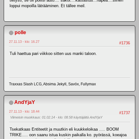
tietysti, se oli poliisi auto.... sakot....katsastus...häpeä....siihen
loppui mopoilla läträäminen. Et tällee meil.
polle
27.11.13 - klo: 16.27
#1736
Tuli haettua pari viikkoo sitten uus manki taloon.
Traxxas Slash LCG, Absima Jekyll, Savöx, Fullymax
AndYjaY
27.11.13 - klo: 18.44
#1737
Viimeisin muokkaus
: 01.02.14 - klo: 08.58 käyttäjältä AndYjaY
Tsekatkaas Entiteetit ja muutkin eli kuukkeloikaa ..... BOOM
TRIKE..... oon saanu istua kuskin paikalla ko. pyörässä, koeajoa