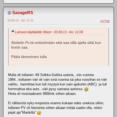
SavageRS
03.06.13 - klo: 21.31
#1718
Lainaus käyttäjältä: Blaze - 03.06.13 - klo: 12.08
Alottelin Pv:tä entisöimään että saa sillä ajella sittä kun
kortin saa.
Pitäis tämmönen tulla
Mulla oli tollanen -84 Solkku-Suikka uutena...siis vuonna
1984...keltanen väri oli vain sinä vuonna tai joka vuosihan se väri
vaihtu...harmittaa kun tuli myytyä kun sain ajokortin (ABC) ja tuli
hommattua eka auto...väri pysy samana autossa
Hinta oli muistaakseni 4800mk siihen aikaan.
Ei tälläsistä nyky-mopoista osannu kukaan edes uneksia sillon,
tollanen PV oli hienointa siihen aikaan mitää saatto olla, nöösi-
pojat ajo"Mankilla"