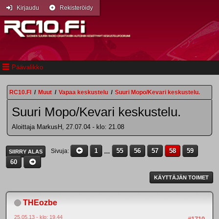
Kirjaudu
Rekisteröidy
Päävalikko
RC10.FI
/
Muut
/
Vapaa keskustelu
/
Suuri Mopo/Kevari keskustelu.
Suuri Mopo/Kevari keskustelu.
Aloittaja MarkusH, 27.07.04 - klo: 21.08
1
...
55
56
57
58
59
Sivuja
SIIRRY ALAS
60
KÄYTTÄJÄN TOIMET
THEozbe
25.05.13 - klo: 19.44