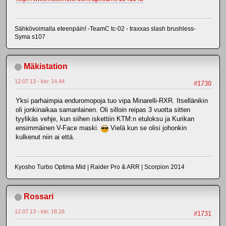
Sähkövoimalla eteenpäin! -TeamC tc-02 - traxxas slash brushless-
Syma s107
Mäkistation
12.07.13 - klo: 14.44
#1730
Yksi parhaimpia enduromopoja tuo vipa Minarelli-RXR. Itsellänikin
oli jonkinaikaa samanlainen. Oli silloin reipas 3 vuotta sitten
tyylikäs vehje, kun siihen iskettiin KTM:n etuloksu ja Kurikan
ensimmäinen V-Face maski.
Vielä kun se olisi johonkin
kulkenut niin ai että.
Kyosho Turbo Optima Mid | Raider Pro & ARR | Scorpion 2014
Rossari
12.07.13 - klo: 18.16
#1731