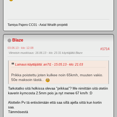
Tamiya Pajero CC01 - Axial Wraith projekti
Blaze
03.06.13 - klo: 12.08
#1714
Viimeisin muokkaus
: 16.06.13 - klo: 23.31 käyttäjältä Blaze
Lainaus käyttäjältä: an7t1 - 15.05.13 - klo: 21.03
Prikka poistettu joten kulkee noin 65kmh, muuten vakio.
50e maksoin tästä..
Tarkotatko sitä holkissa olevaa "prikkaa"? Me nimittäin sitä otetiin
kaverin kymcosta 2.5mm pois ja nyt menee 67 km/h :D
Alottelin Pv:tä entisöimään että saa sillä ajella sittä kun kortin
saa.
Tämmösestä