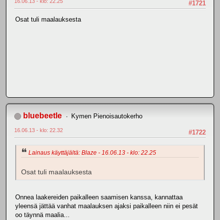
16.06.13 - klo: 22.25
#1721
Osat tuli maalauksesta
bluebeetle
Kymen Pienoisautokerho
16.06.13 - klo: 22.32
#1722
Lainaus käyttäjältä: Blaze - 16.06.13 - klo: 22.25
Osat tuli maalauksesta
Onnea laakereiden paikalleen saamisen kanssa, kannattaa
yleensä jättää vanhat maalauksen ajaksi paikalleen niin ei pesät
oo täynnä maalia...