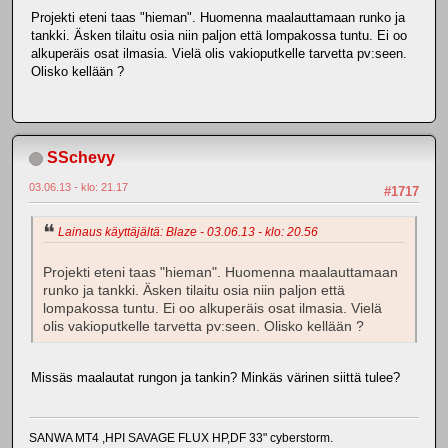
Projekti eteni taas "hieman". Huomenna maalauttamaan runko ja
tankki. Äsken tilaitu osia niin paljon että lompakossa tuntu. Ei oo
alkuperäis osat ilmasia. Vielä olis vakioputkelle tarvetta pv:seen.
Olisko kellään ?
SSchevy
03.06.13 - klo: 21.17
#1717
Lainaus käyttäjältä: Blaze - 03.06.13 - klo: 20.56
Projekti eteni taas "hieman". Huomenna maalauttamaan
runko ja tankki. Äsken tilaitu osia niin paljon että
lompakossa tuntu. Ei oo alkuperäis osat ilmasia. Vielä
olis vakioputkelle tarvetta pv:seen. Olisko kellään ?
Missäs maalautat rungon ja tankin? Minkäs värinen siittä tulee?
SANWA MT4 ,HPI SAVAGE FLUX HP,DF 33" cyberstorm.