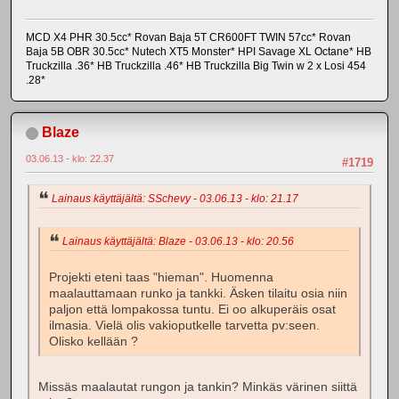
MCD X4 PHR 30.5cc* Rovan Baja 5T CR600FT TWIN 57cc* Rovan
Baja 5B OBR 30.5cc* Nutech XT5 Monster* HPI Savage XL Octane* HB
Truckzilla .36* HB Truckzilla .46* HB Truckzilla Big Twin w 2 x Losi 454
.28*
Blaze
03.06.13 - klo: 22.37
#1719
Lainaus käyttäjältä: SSchevy - 03.06.13 - klo: 21.17
Lainaus käyttäjältä: Blaze - 03.06.13 - klo: 20.56
Projekti eteni taas "hieman". Huomenna
maalauttamaan runko ja tankki. Äsken tilaitu osia niin
paljon että lompakossa tuntu. Ei oo alkuperäis osat
ilmasia. Vielä olis vakioputkelle tarvetta pv:seen.
Olisko kellään ?
Missäs maalautat rungon ja tankin? Minkäs värinen siittä