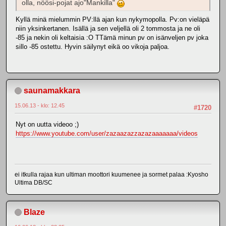
olla, nöösi-pojat ajo"Mankilla"
Kyllä minä mielummin PV:llä ajan kun nykymopolla. Pv:on vieläpä
niin yksinkertanen. Isällä ja sen veljellä oli 2 tommosta ja ne oli
-85 ja nekin oli keltaisia :O TTämä minun pv on isänveljen pv joka
sillo -85 ostettu. Hyvin säilynyt eikä oo vikoja paljoa.
saunamakkara
15.06.13 - klo: 12.45
#1720
Nyt on uutta videoo ;)
https://www.youtube.com/user/zazaazazzazazaaaaaaa/videos
ei itkulla rajaa kun ultiman moottori kuumenee ja sormet palaa :Kyosho
Ultima DB/SC
Blaze