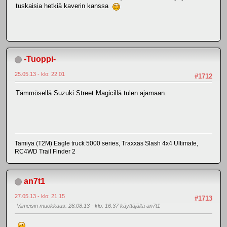
tuskaisia hetkiä kaverin kanssa
-Tuoppi-
25.05.13 - klo: 22.01
#1712
Tämmösellä Suzuki Street Magicillä tulen ajamaan.
Tamiya (T2M) Eagle truck 5000 series, Traxxas Slash 4x4 Ultimate,
RC4WD Trail Finder 2
an7t1
27.05.13 - klo: 21.15
#1713
Viimeisin muokkaus
: 28.08.13 - klo: 16.37 käyttäjältä an7t1