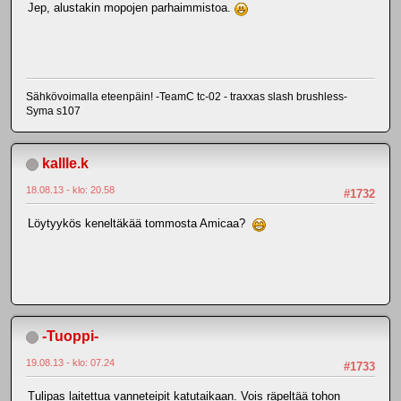
Jep, alustakin mopojen parhaimmistoa.
Sähkövoimalla eteenpäin! -TeamC tc-02 - traxxas slash brushless-
Syma s107
kallle.k
18.08.13 - klo: 20.58
#1732
Löytyykös keneltäkää tommosta Amicaa?
-Tuoppi-
19.08.13 - klo: 07.24
#1733
Tulipas laitettua vanneteipit katutaikaan. Vois räpeltää tohon