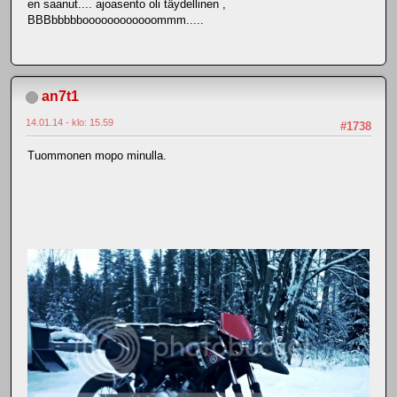
en saanut.... ajoasento oli täydellinen ,
BBBbbbbboooooooooooommm.....
an7t1
14.01.14 - klo: 15.59
#1738
Tuommonen mopo minulla.