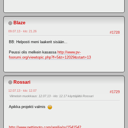
Blaze
09.07.13 - klo: 21.26
#1728
BB: Helposti meni laakerit sisään...
Peussi olis melkein kasassa
http://www.pv-
foorumi.org/viewtopic.php?f=5&t=12029&start=13
Rossari
12.07.13 - klo: 12.07
#1729
Viimeisin muokkaus
: 12.07.13 - klo: 12.17 käyttäjältä Rossari
Apikka projekti valmis
http://www.nettimoto.com/aprilia/rx/1541542