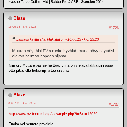
Kyosho Turbo Optima Mid | Raider Pro & ARR | Scorpion 2014
Blaze
16.06.13 - klo: 23.28
#1726
Lainaus käyttäjältä: Mäkistation - 16.06.13 - klo: 23.23
Muuten näyttäisi PV:n runko hyvältä, mutta sävy näyttäisi
olevan harmaa hopean sijasta.
Niin on. Mutta eipäs se haittoo. Siinä on vieläpä lakka pinnassa
että pitäs olla helpompi pitää siistinä.
Blaze
08.07.13 - klo: 23.52
#1727
http://www.pv-foorumi.org/viewtopic.php?f=5&t=12029
Tuolta voi seurata projektia.