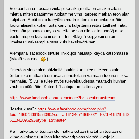
Reisuunhan on tosiaan vielä pitkä aika,mutta on ainakin aikaa
miettiä miten päätämme ruokamme yms. tarpeet matkan teon ajan
kuljettaa. Mietittiin jo kärryäkin,mutta miten se on,onko kellään
foorumilaisella kokemusta kärryllä kuljettamisesta? Lailliset mitat
tiedetään ja samoin myös se,että se saa olla lastattuna(?) max.
puolet mopon kuivapainosta. Eli n. 40kg. Yksipyöräinen on
ilmeisesti vakaampi ajossa,kuin kaksipyöräinen.
Alempana facebook sivulle linkki,jos haluaapi käydä katsomassa
(tykätä saa aina
):
Yritetään sinne aina päivitellä jotakin,kun tulee mieleen jotain.
Sitten itse matkan teon aikana ilmoitellaan varmaan tuonne missä
mennään. (Sivuille tulee myös tulevaisuudessa muutakin kunhan
vauhtiin päästään. Kuten 1:1 autoja , rc-laitteita yms.
https://www.facebook.com/tikiracingrc?hc_location=stream
"Matka kuva" :
https://www.facebook.com/photo.php?
fbid=186043361553090&set=a.181340718690021.1073741828.180
611342096292&type=1&theater
PS: Tarkoitus ei tosiaan ole matkia ketään (näitähän tosiaan on
viime aikoina tullut ihan kiitettävästi) vaan viettää kivoja ja