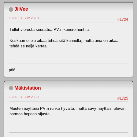
JiiVee
16.06.13 - klo: 23.01
#1724
Tullut vierestä seurattua PV:n koneremonttia.
Koskaan ei ole aikaa tehdä sitä kunnolla, mutta aina on aikaa
tehdä se neljä kertaa.
pöö
Mäkistation
16.06.13 - klo: 23.23
#1725
Muuten näyttäisi PV:n runko hyvältä, mutta sävy näyttäisi olevan
harmaa hopean sijasta.