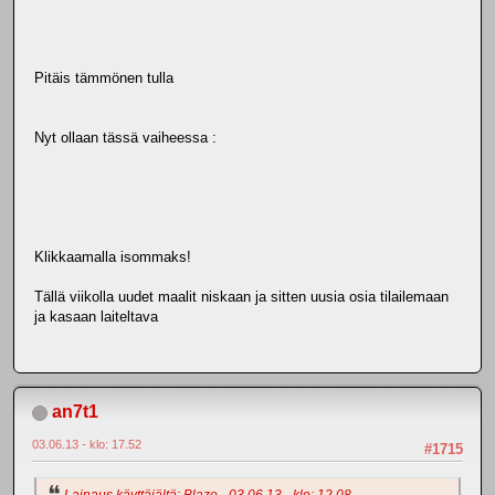
Pitäis tämmönen tulla
Nyt ollaan tässä vaiheessa :
Klikkaamalla isommaks!
Tällä viikolla uudet maalit niskaan ja sitten uusia osia tilailemaan
ja kasaan laiteltava
an7t1
03.06.13 - klo: 17.52
#1715
Lainaus käyttäjältä: Blaze - 03.06.13 - klo: 12.08