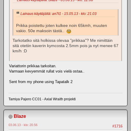
Lainaus käyttäjältä: an7t1 - 15.05.13 - klo: 21.03
Prikka poistettu joten kulkee noin 65kmh, muuten
vakio. 50e maksoin tästä..
Tarkotatko sitä holkissa olevaa "prikkaa"? Me nimittäin
sitä otetiin kaverin kymcosta 2.5mm pois ja nyt menee 67
km/h :D
Variattorin prikkaa tarkoitan.
Varmaan kevyemmät rullat vois vielä ostaa..
Sent from my phone using Tapatalk 2
Tamiya Pajero CC01 - Axial Wraith projekti
Blaze
03.06.13 - klo: 20.56
#1716