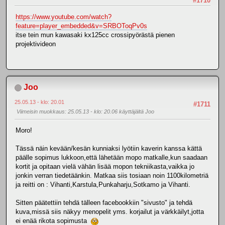
#1710
https://www.youtube.com/watch?
feature=player_embedded&v=SRBOToqPv0s
itse tein mun kawasaki kx125cc crossipyörästä pienen
projektivideon
Joo
25.05.13 - klo: 20.01
#1711
Viimeisin muokkaus
: 25.05.13 - klo: 20.06 käyttäjältä Joo
Moro!
Tässä näin kevään/kesän kunniaksi lyötiin kaverin kanssa kättä
päälle sopimus lukkoon,että lähetään mopo matkalle,kun saadaan
kortit ja opitaan vielä vähän lisää mopon tekniikasta,vaikka jo
jonkin verran tiedetäänkin. Matkaa siis tosiaan noin 1100kilometriä
ja reitti on : Vihanti,Karstula,Punkaharju,Sotkamo ja Vihanti.
Sitten päätettiin tehdä tälleen facebookkiin "sivusto" ja tehdä
kuva,missä siis näkyy menopelit yms. korjailut ja värkkäilyt,jotta
ei enää rikota sopimusta