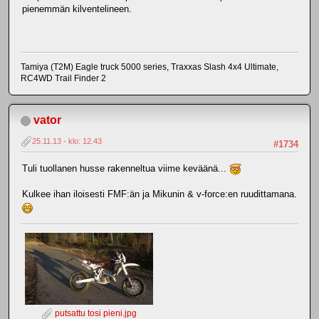
pienemmän kilventelineen.
Tamiya (T2M) Eagle truck 5000 series, Traxxas Slash 4x4 Ultimate,
RC4WD Trail Finder 2
vator
25.11.13 - klo: 12.43
#1734
Tuli tuollanen husse rakenneltua viime keväänä...
Kulkee ihan iloisesti FMF:än ja Mikunin & v-force:en ruudittamana.
putsattu tosi pieni.jpg