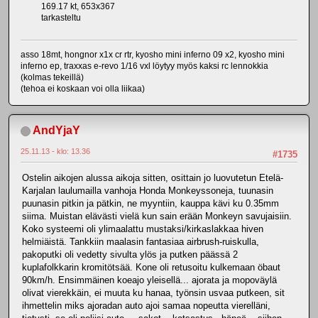
169.17 kt, 653x367
tarkasteltu
asso 18mt, hongnor x1x cr rtr, kyosho mini inferno 09 x2, kyosho mini
inferno ep, traxxas e-revo 1/16 vxl löytyy myös kaksi rc lennokkia
(kolmas tekeillä)
(tehoa ei koskaan voi olla liikaa)
AndYjaY
25.11.13 - klo: 13.36
#1735
Ostelin aikojen alussa aikoja sitten, osittain jo luovutetun Etelä-
Karjalan laulumailla vanhoja Honda Monkeyssoneja, tuunasin
puunasin pitkin ja pätkin, ne myyntiin, kauppa kävi ku 0.35mm
siima. Muistan elävästi vielä kun sain erään Monkeyn savujaisiin.
Koko systeemi oli ylimaalattu mustaksi/kirkaslakkaa hiven
helmiäistä. Tankkiin maalasin fantasiaa airbrush-ruiskulla,
pakoputki oli vedetty sivulta ylös ja putken päässä 2
kuplafolkkarin kromitötsää. Kone oli retusoitu kulkemaan öbaut
90km/h. Ensimmäinen koeajo yleisellä... ajorata ja mopoväylä
olivat vierekkäin, ei muuta ku hanaa, työnsin usvaa putkeen, sit
ihmettelin miks ajoradan auto ajoi samaa nopeutta vierelläni,