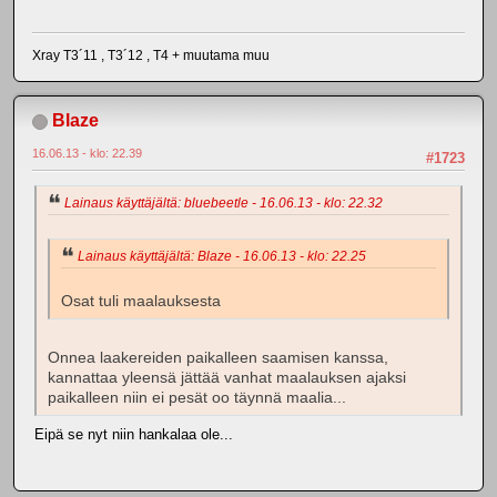
Xray T3´11 , T3´12 , T4 + muutama muu
Blaze
16.06.13 - klo: 22.39
#1723
Lainaus käyttäjältä: bluebeetle - 16.06.13 - klo: 22.32
Lainaus käyttäjältä: Blaze - 16.06.13 - klo: 22.25
Osat tuli maalauksesta
Onnea laakereiden paikalleen saamisen kanssa,
kannattaa yleensä jättää vanhat maalauksen ajaksi
paikalleen niin ei pesät oo täynnä maalia...
Eipä se nyt niin hankalaa ole...