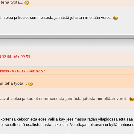
tehä työtä...
t isoksi ja kuulet semmoisesta jännästä jutusta nimeltään verot.
3.02.08 - klo: 09.50
väinö - 03.02.08 - klo: 02.57
n tehä työtä...
asvat isoksi ja kuulet semmoisesta jännästä jutusta nimeltään verot.
 kortensa kekoon että edes välillä käy jeesimässä radan ylläpidossa että saa si
 ei se silti estä osallistumasta talkoisiin. Verottajan talkoisiin ei kyllä tahtoisi