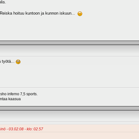
lis.
 Reiska hoituu kuntoon ja kunnon iskuun...
 työtä...
ho inferno 7,5 sports.
antaa kaasua
inö - 03.02.08 - klo: 02.57