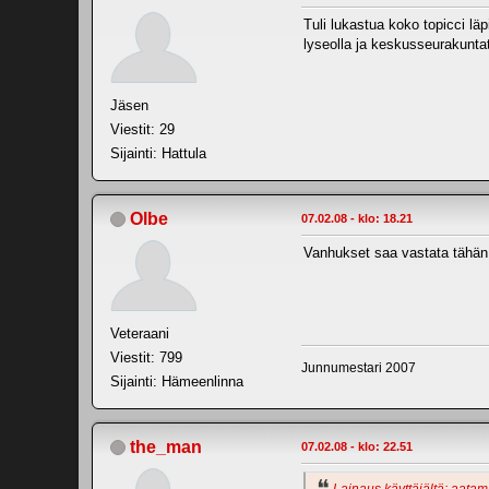
Tuli lukastua koko topicci lä
lyseolla ja keskusseurakuntata
Jäsen
Viestit: 29
Sijainti: Hattula
Olbe
07.02.08 - klo: 18.21
Vanhukset saa vastata tähän
Veteraani
Viestit: 799
Junnumestari 2007
Sijainti: Hämeenlinna
the_man
07.02.08 - klo: 22.51
Lainaus käyttäjältä: aatami