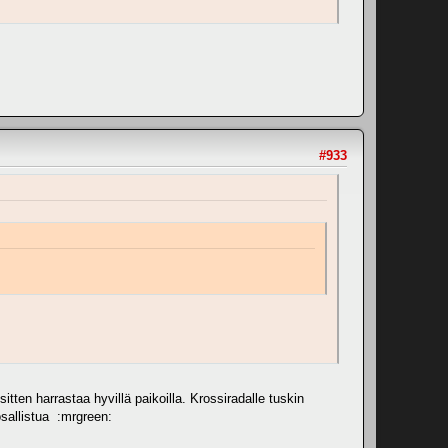
#933
tten harrastaa hyvillä paikoilla. Krossiradalle tuskin
 osallistua :mrgreen: