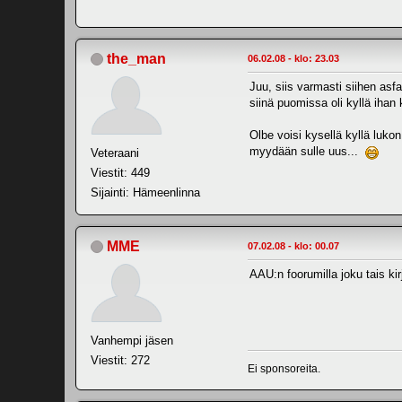
the_man
06.02.08 - klo: 23.03
Juu, siis varmasti siihen asfa
siinä puomissa oli kyllä iha
Olbe voisi kysellä kyllä luko
myydään sulle uus...
Veteraani
Viestit: 449
Sijainti: Hämeenlinna
MME
07.02.08 - klo: 00.07
AAU:n foorumilla joku tais kirj
Vanhempi jäsen
Viestit: 272
Ei sponsoreita.