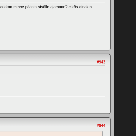
t paikkaa minne pääsis sisälle ajamaan? eikös ainakin
#943
#944