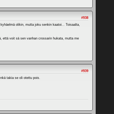
#938
n kyhäelmä olikin, mutta joku senkin kaatoi... Toisaalta,
elä, että voit sä sen vanhan crossarin hukata, mutta me
#939
nkä takia se oli otettu pois.