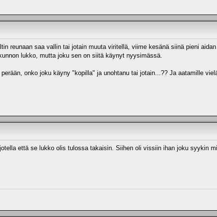
ltin reunaan saa vallin tai jotain muuta viritellä, viime kesänä siinä pieni aida
n kunnon lukko, mutta joku sen on siitä käynyt nyysimässä.
n perään, onko joku käyny "kopilla" ja unohtanu tai jotain...?? Ja aatamille vi
otella että se lukko olis tulossa takaisin. Siihen oli vissiin ihan joku syykin mi