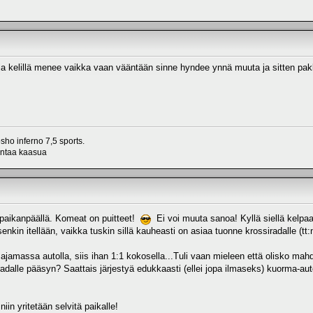
ja kelillä menee vaikka vaan vääntään sinne hyndee ynnä muuta ja sitten pa
ho inferno 7,5 sports.
antaa kaasua
aikanpäällä. Komeat on puitteet!
Ei voi muuta sanoa! Kyllä siellä kelpaa
iksenkin itellään, vaikka tuskin sillä kauheasti on asiaa tuonne krossiradalle (tt
t ajamassa autolla, siis ihan 1:1 kokosella...Tuli vaan mieleen että olisko mahd
adalle pääsyn? Saattais järjestyä edukkaasti (ellei jopa ilmaseks) kuorma-auto
iin yritetään selvitä paikalle!