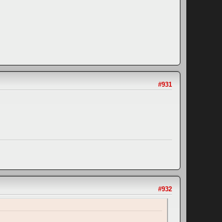
#931
#932