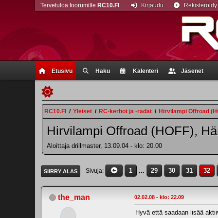
Tervetuloa foorumille
RC10.FI
Kirjaudu
Rekisteröidy
Etusivu
Haku
Kalenteri
Jäsenet
RC10.FI
/
Yleiset
/
RC-kerhot ja -radat
/
Hirvilampi Offroad (
Hirvilampi Offroad (HOFF), H
Aloittaja drillmaster, 13.09.04 - klo: 20.00
1
...
29
30
31
32
Sivuja
SIIRRY ALAS
the_man
02.02.08 - klo: 22.09
Hyvä että saadaan lisää akti