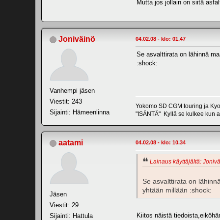
Mutta jos jollain on siitä asfa
Joniväinö
04.02.08 - klo: 01.47
Se asvalttirata on lähinnä maa
:shock:
Vanhempi jäsen
Viestit: 243
Yokomo SD CGM touring ja Kyos
Sijainti: Hämeenlinna
"ISÄNTÄ" Kyllä se kulkee kun 
aatami
04.02.08 - klo: 10.34
Lainaus käyttäjältä: Jonivä
Se asvalttirata on lähinnä
yhtään millään :shock:
Jäsen
Viestit: 29
Kiitos näistä tiedoista,eiköh
Sijainti: Hattula