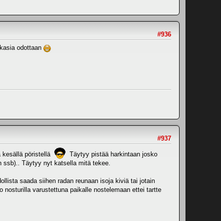
#936
kkasia odottaan
#937
 kesällä pöristellä
Täytyy pistää harkintaan josko
:n ssb).. Täytyy nyt katsella mitä tekee.
ollista saada siihen radan reunaan isoja kiviä tai jotain
 nosturilla varustettuna paikalle nostelemaan ettei tartte