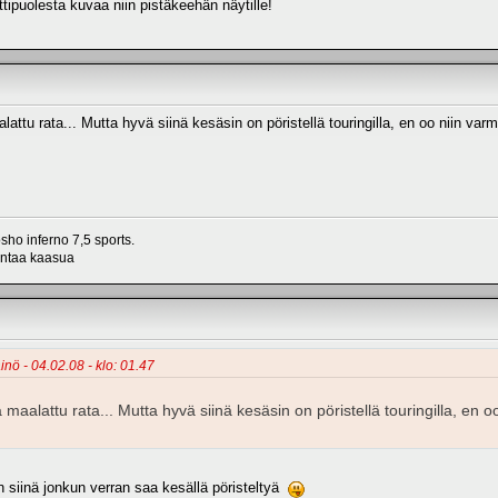
lttipuolesta kuvaa niin pistäkeehän näytille!
lattu rata... Mutta hyvä siinä kesäsin on pöristellä touringilla, en oo niin var
ho inferno 7,5 sports.
antaa kaasua
inö - 04.02.08 - klo: 01.47
 maalattu rata... Mutta hyvä siinä kesäsin on pöristellä touringilla, en o
än siinä jonkun verran saa kesällä pöristeltyä