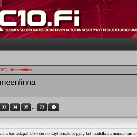
HOFF), Hämeenlinna
ämeenlinna
33
34
35
...
73
ivisia harrastajia! Eiköhän ne käyttömaksut pysy kohtuudella samoissa kun vii