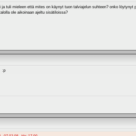
pi ja tuli mieleen että mites on käynyt tuon talviajelun suhteen? onko löytyny
lolla ole aikoinaan ajeltu sisätiloissa?
 :p
 - 07.02.08 - klo: 17.00