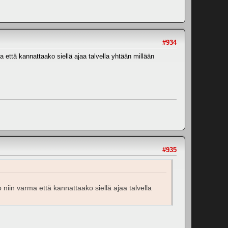
#934
ma että kannattaako siellä ajaa talvella yhtään millään
#935
o niin varma että kannattaako siellä ajaa talvella