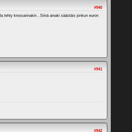
#940
illa tehty krossarinakin...Siinä ainaki säästäis jonkun euron
#941
#942