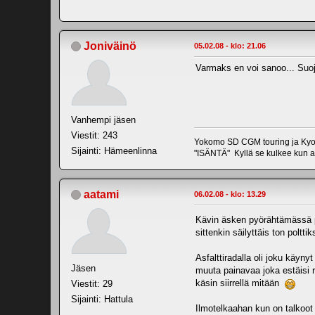
Joniväinö
05.02.08 - klo: 21.06
Varmaks en voi sanoo... Suo
Vanhempi jäsen
Viestit: 243
Yokomo SD CGM touring ja Kyos
Sijainti: Hämeenlinna
"ISÄNTÄ" Kyllä se kulkee kun 
aatami
06.02.08 - klo: 13.29
Kävin äsken pyörähtämässä p
sittenkin säilyttäis ton poltt
Asfalttiradalla oli joku käyny
Jäsen
muuta painavaa joka estäisi r
käsin siirrellä mitään
Viestit: 29
Sijainti: Hattula
Ilmotelkaahan kun on talkoot n