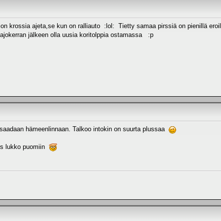
aljon krossia ajeta,se kun on ralliauto :lol: Tietty samaa pirssiä on pienillä ero
n ajokerran jälkeen olla uusia koritolppia ostamassa :p
a saadaan hämeenlinnaan. Talkoo intokin on suurta plussaa
uus lukko puomiin