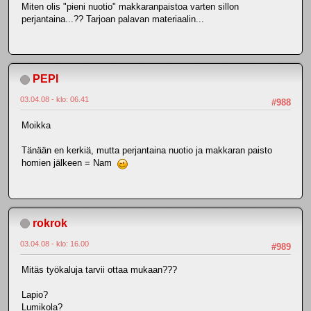
Miten olis "pieni nuotio" makkaranpaistoa varten sillon
perjantaina...?? Tarjoan palavan materiaalin...
PEPI
03.04.08 - klo: 06.41
#988
Moikka
Tänään en kerkiä, mutta perjantaina nuotio ja makkaran paisto
homien jälkeen = Nam
rokrok
03.04.08 - klo: 16.00
#989
Mitäs työkaluja tarvii ottaa mukaan???
Lapio?
Lumikola?