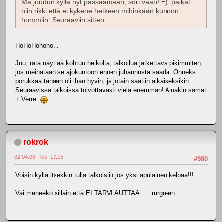
Mä joudun kyllä nyt passaamaan, sori vaan! =) paikat
niin rikki että ei kykene hetkeen mihinkään kunnon
hommiin. Seuraaviin sitten...
HoHoHohoho...
Juu, rata näyttää kohtuu heikolta, talkoilua jatkettava pikimmiten,
jos meinataan se ajokuntoon ennen juhannusta saada. Onneks
porukkaa tänään oli ihan hyvin, ja jotain saatiin aikaiseksikin.
Seuraavissa talkoissa toivottavasti vielä enemmän! Ainakin samat
+ Verre
rokrok
02.04.08 - klo: 17.15
#980
Voisin kyllä itsekkin tulla talkoisiin jos yksi apulainen kelpaa!!!
Vai meneekö sillain että EI TARVI AUTTAA.... :mrgreen: