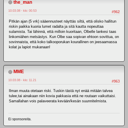
the_man
10.03.08 - klo: 00.53
#962
Pitkän ajan (5 vrk) sääennusteet näyttäs siltä, että olisko hallitun
riskin paikka kuoria lumet radalta ja sitä kautta nopeuttaa
sulamista. Tai lähinnä, että milloin kuoritaan, Olbelle lankesi taas
linkomiähen metsästys. Kun Olbe saa sopivan ehtoon sovittua, on
sovinnaista, että koko talkooporukan kourallinen on jeesaamassa
kolat ja lapiot mukanaan!
MME
10.03.08 - klo: 11.21
#963
Ilman muuta otetaan riski. Tuskin tästä nyt enää mitään talvea
tulee,tai ainakaan niin kovia pakkasia että ne routaan vaikuttaisi.
Samallahan vois palaveerata kevään/kesän suunnitelmista.
Ei sponsoreita.