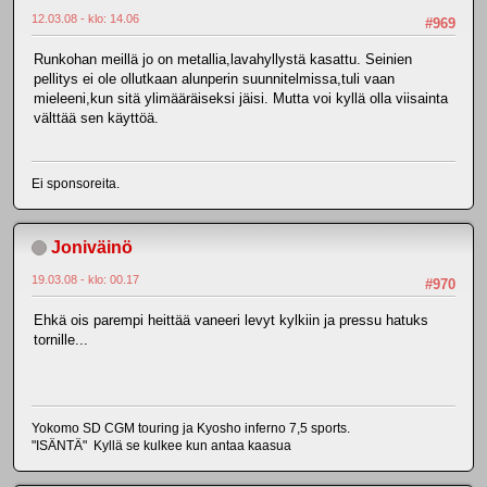
12.03.08 - klo: 14.06
#969
Runkohan meillä jo on metallia,lavahyllystä kasattu. Seinien
pellitys ei ole ollutkaan alunperin suunnitelmissa,tuli vaan
mieleeni,kun sitä ylimääräiseksi jäisi. Mutta voi kyllä olla viisainta
välttää sen käyttöä.
Ei sponsoreita.
Joniväinö
19.03.08 - klo: 00.17
#970
Ehkä ois parempi heittää vaneeri levyt kylkiin ja pressu hatuks
tornille...
Yokomo SD CGM touring ja Kyosho inferno 7,5 sports.
"ISÄNTÄ" Kyllä se kulkee kun antaa kaasua