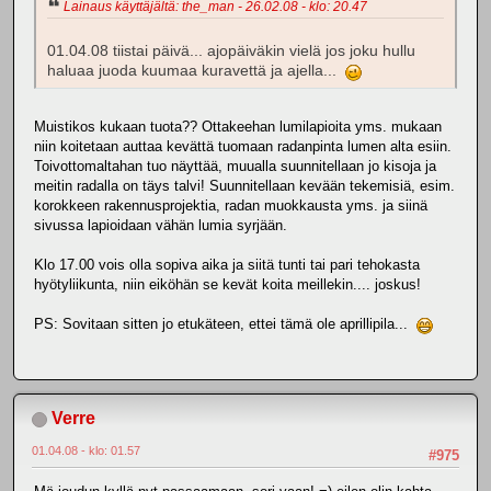
Lainaus käyttäjältä: the_man - 26.02.08 - klo: 20.47
01.04.08 tiistai päivä... ajopäiväkin vielä jos joku hullu
haluaa juoda kuumaa kuravettä ja ajella...
Muistikos kukaan tuota?? Ottakeehan lumilapioita yms. mukaan
niin koitetaan auttaa kevättä tuomaan radanpinta lumen alta esiin.
Toivottomaltahan tuo näyttää, muualla suunnitellaan jo kisoja ja
meitin radalla on täys talvi! Suunnitellaan kevään tekemisiä, esim.
korokkeen rakennusprojektia, radan muokkausta yms. ja siinä
sivussa lapioidaan vähän lumia syrjään.
Klo 17.00 vois olla sopiva aika ja siitä tunti tai pari tehokasta
hyötyliikunta, niin eiköhän se kevät koita meillekin.... joskus!
PS: Sovitaan sitten jo etukäteen, ettei tämä ole aprillipila...
Verre
01.04.08 - klo: 01.57
#975