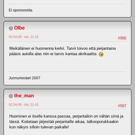
Ei sponsoreita.
Olbe
02.04.08 - klo: 21.15
#986
Meikäläinen ei huomenna kerkii. Tarvii toivoo että perjantaina
pääsis autolla alas niin ei tarvis kantaa akrikaattia
Junnumestari 2007
the_man
02.04.08 - klo: 21.41
#987
Huominen ei itselle kanssa passaa, perjantaikin on vähän siinä ja
tässä. Koitetaan järjestää perjantaille aikaa, talkooporukkaakin
kun näkyis silloin tulevan paikalle!