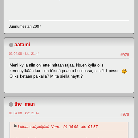
Junnumestari 2007
aatami
01.04.08 - klo: 21.44
#978
Meni kyllä niin ohi ettei mitään rajaa. No,en kyllä olis
kerennytkään kun olin töissä ja auto huollossa, siis 1:1 pirssi.
Oliks ketään paikalla? Miltä siellä näytti?
the_man
01.04.08 - klo: 21.47
#979
Lainaus käyttäjältä: Verre - 01.04.08 - klo: 01.57