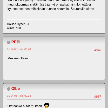
Mä joudun kyllä nyt passaamaan, sori vaan! =) eilen olin kahta
muuttokuormaa siirtämässä ja nyt on paikat niin rikki että ei
kykene hetkeen mihinkään kunnon hommiin. Seuraaviin sitten...
HoBao Hyper ST
XRAY XB8
PEPI
01.04.08 - klo: 06.48
#976
Mukana ollaan.
Olbe
01.04.08 - klo: 09.14
#977
Otetaanko autot mukaan