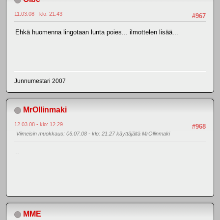
11.03.08 - klo: 21.43
#967
Ehkä huomenna lingotaan lunta poies... ilmottelen lisää...
Junnumestari 2007
MrOllinmaki
12.03.08 - klo: 12.29
#968
Viimeisin muokkaus
: 06.07.08 - klo: 21.27 käyttäjältä MrOllinmaki
..
MME