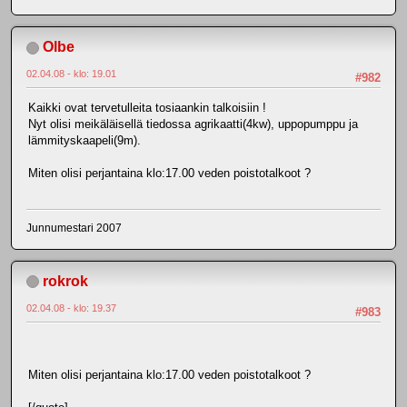
Olbe
02.04.08 - klo: 19.01
#982
Kaikki ovat tervetulleita tosiaankin talkoisiin !
Nyt olisi meikäläisellä tiedossa agrikaatti(4kw), uppopumppu ja
lämmityskaapeli(9m).
Miten olisi perjantaina klo:17.00 veden poistotalkoot ?
Junnumestari 2007
rokrok
02.04.08 - klo: 19.37
#983
Miten olisi perjantaina klo:17.00 veden poistotalkoot ?