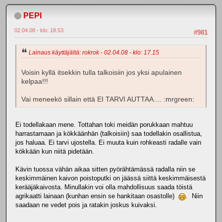
PEPI
02.04.08 - klo: 18.53
#981
Lainaus käyttäjältä: rokrok - 02.04.08 - klo: 17.15
Voisin kyllä itsekkin tulla talkoisiin jos yksi apulainen
kelpaa!!!
Vai meneekö sillain että EI TARVI AUTTAA.... :mrgreen:
Ei todellakaan mene. Tottahan toki meidän porukkaan mahtuu
harrastamaan ja kökkäänhän (talkoisiin) saa todellakin osallistua,
jos haluaa. Ei tarvi ujostella. Ei muuta kuin rohkeasti radalle vain
kökkään kun niitä pidetään.
Kävin tuossa vähän aikaa sitten pyörähtämässä radalla niin se
keskimmäinen kaivon poistoputki on jäässä siittä keskimmäisestä
kerääjäkaivosta. Minullakin voi olla mahdollisuus saada töistä
agrikaatti lainaan (kunhan ensin se hankitaan osastolle)
. Niin
saadaan ne vedet pois ja ratakin joskus kuivaksi.