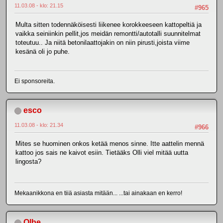
11.03.08 - klo: 21.15
#965
Multa sitten todennäköisesti liikenee korokkeeseen kattopeltiä ja
vaikka seiniinkin pellit,jos meidän remontti/autotalli suunnitelmat
toteutuu.. Ja niitä betonilaattojakin on niin pirusti,joista viime
kesänä oli jo puhe.
Ei sponsoreita.
esco
11.03.08 - klo: 21.34
#966
Mites se huominen onkos ketää menos sinne. Itte aattelin mennä
kattoo jos sais ne kaivot esiin. Tietääks Olli viel mitää uutta
lingosta?
Mekaanikkona en tiiä asiasta mitään... ...tai ainakaan en kerro!
Olbe