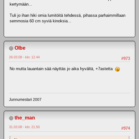
kertymään...
Tuli jo ihan hiki omia lumitöitä tehdessä, pihassa parhaimmillaan
semmosia 60 cm syviä kinoksia...
Olbe
26.03.08 - klo: 12.44
#973
No mutta lauantain sää näyttäs jo aika hyvältä, +7astetta
Junnumestari 2007
the_man
31.03.08 - klo: 21.50
#974