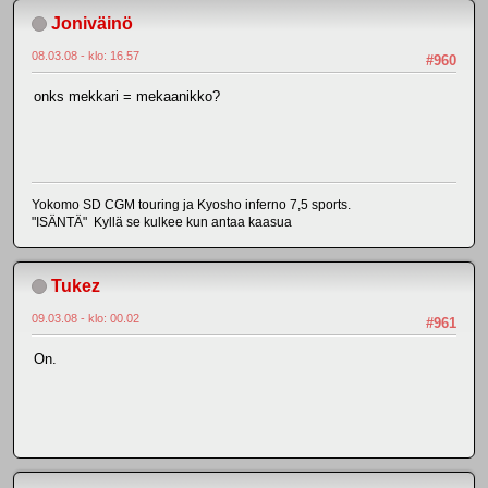
Joniväinö
08.03.08 - klo: 16.57
#960
onks mekkari = mekaanikko?
Yokomo SD CGM touring ja Kyosho inferno 7,5 sports.
"ISÄNTÄ" Kyllä se kulkee kun antaa kaasua
Tukez
09.03.08 - klo: 00.02
#961
On.