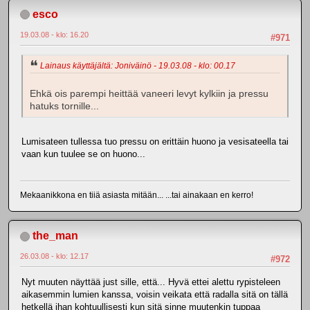
esco
19.03.08 - klo: 16.20
#971
Lainaus käyttäjältä: Joniväinö - 19.03.08 - klo: 00.17
Ehkä ois parempi heittää vaneeri levyt kylkiin ja pressu
hatuks tornille...
Lumisateen tullessa tuo pressu on erittäin huono ja vesisateella tai
vaan kun tuulee se on huono...
Mekaanikkona en tiiä asiasta mitään... ...tai ainakaan en kerro!
the_man
26.03.08 - klo: 12.17
#972
Nyt muuten näyttää just sille, että... Hyvä ettei alettu rypisteleen
aikasemmin lumien kanssa, voisin veikata että radalla sitä on tällä
hetkellä ihan kohtuullisesti kun sitä sinne muutenkin tuppaa