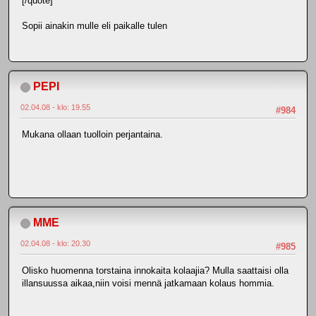
[/quote]
Sopii ainakin mulle eli paikalle tulen
PEPI
02.04.08 - klo: 19.55
#984
Mukana ollaan tuolloin perjantaina.
MME
02.04.08 - klo: 20.30
#985
Olisko huomenna torstaina innokaita kolaajia? Mulla saattaisi olla
illansuussa aikaa,niin voisi mennä jatkamaan kolaus hommia.