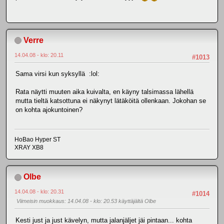
Verre
14.04.08 - klo: 20.11
#1013
Sama virsi kun syksyllä :lol:
Rata näytti muuten aika kuivalta, en käyny talsimassa lähellä
mutta tieltä katsottuna ei näkynyt lätäköitä ollenkaan. Jokohan se
on kohta ajokuntoinen?
HoBao Hyper ST
XRAY XB8
Olbe
14.04.08 - klo: 20.31
#1014
Viimeisin muokkaus
: 14.04.08 - klo: 20.53 käyttäjältä Olbe
Kesti just ja just kävelyn, mutta jalanjäljet jäi pintaan... kohta