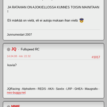
JA RATAHAN ON AJOKIELLOSSA KUNNES TOISIN MAINITAAN
!
Eli märkää on vielä, eli ei autoja mukaan ihan vielä
Junnumestari 2007
JQ
Fullspeed RC
14.04.08 - klo: 22.32
#1017
kuvia?
JQRacing - Alphaform - REDS - AKA - Savöx - LRP - GHEA - Maugrafix -
neo-buggy.net
MME