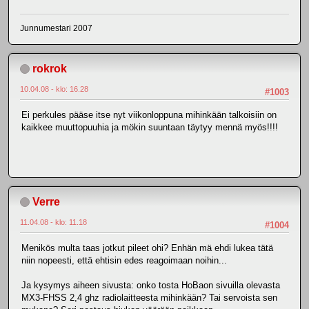
Junnumestari 2007
rokrok
10.04.08 - klo: 16.28
#1003
Ei perkules pääse itse nyt viikonloppuna mihinkään talkoisiin on
kaikkee muuttopuuhia ja mökin suuntaan täytyy mennä myös!!!!
Verre
11.04.08 - klo: 11.18
#1004
Menikös multa taas jotkut pileet ohi? Enhän mä ehdi lukea tätä
niin nopeesti, että ehtisin edes reagoimaan noihin...
Ja kysymys aiheen sivusta: onko tosta HoBaon sivuilla olevasta
MX3-FHSS 2,4 ghz radiolaitteesta mihinkään? Tai servoista sen