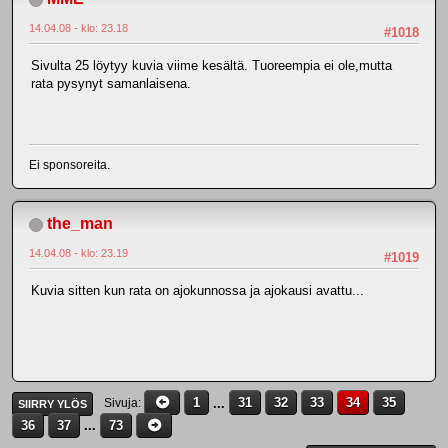
14.04.08 - klo: 23.18
#1018
Sivulta 25 löytyy kuvia viime kesältä. Tuoreempia ei ole,mutta
rata pysynyt samanlaisena.
Ei sponsoreita.
the_man
14.04.08 - klo: 23.19
#1019
Kuvia sitten kun rata on ajokunnossa ja ajokausi avattu...
1
...
31
32
33
34
35
Sivuja
SIIRRY YLÖS
36
37
...
73