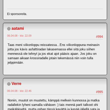
Ei sponsoreita.
aatami
06.04.08 - klo: 22.09
#994
Taas meni viikonloppu reissatessa...Ens viikonloppuna meinasin
jotta jos kävis asfalttiradan lakasemassa ellei sitä joku siihen
mennessä ole tehnyt ja jos ekat ajot pääsis ajaan. Jos joku on
samaan aikaan krossiradalle jotain tekemässä niin voin tulla
jelppimään.
Verre
06.04.08 - klo: 22.46
#995
Noniin, muutot on muutettu, kämppä melkein kunnossa ja matka
radallekin lyheni samalla vähäsen :) tais mennä parit talkoot ohi
meikäläiseltä, mutta onhan tässä kevättä ja kesää jäljellä sata ja