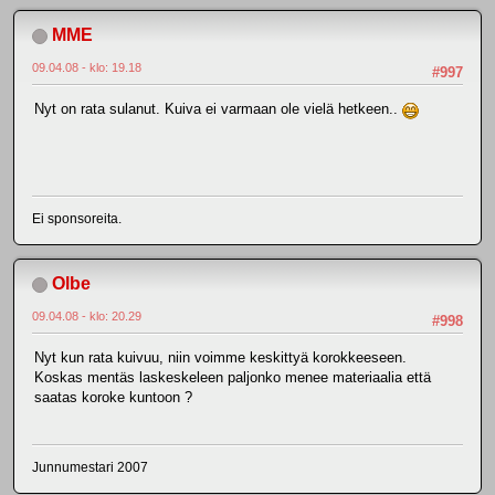
MME
09.04.08 - klo: 19.18
#997
Nyt on rata sulanut. Kuiva ei varmaan ole vielä hetkeen..
Ei sponsoreita.
Olbe
09.04.08 - klo: 20.29
#998
Nyt kun rata kuivuu, niin voimme keskittyä korokkeeseen.
Koskas mentäs laskeskeleen paljonko menee materiaalia että
saatas koroke kuntoon ?
Junnumestari 2007