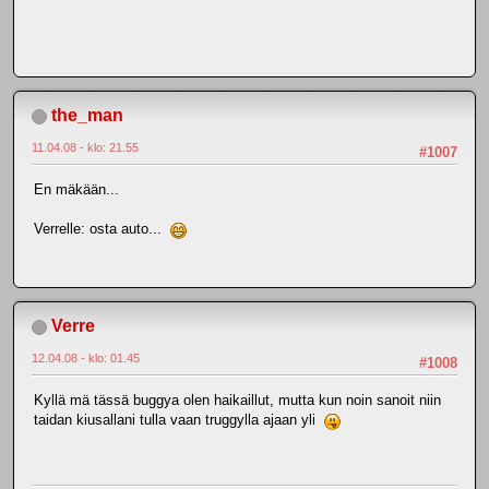
the_man
11.04.08 - klo: 21.55
#1007
En mäkään...
Verrelle: osta auto...
Verre
12.04.08 - klo: 01.45
#1008
Kyllä mä tässä buggya olen haikaillut, mutta kun noin sanoit niin
taidan kiusallani tulla vaan truggylla ajaan yli