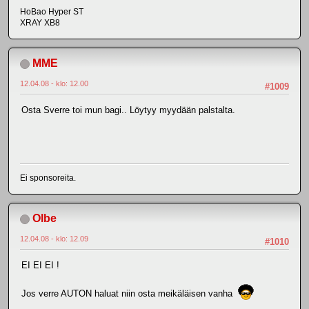
HoBao Hyper ST
XRAY XB8
MME
12.04.08 - klo: 12.00
#1009
Osta Sverre toi mun bagi.. Löytyy myydään palstalta.
Ei sponsoreita.
Olbe
12.04.08 - klo: 12.09
#1010
EI EI EI !
Jos verre AUTON haluat niin osta meikäläisen vanha