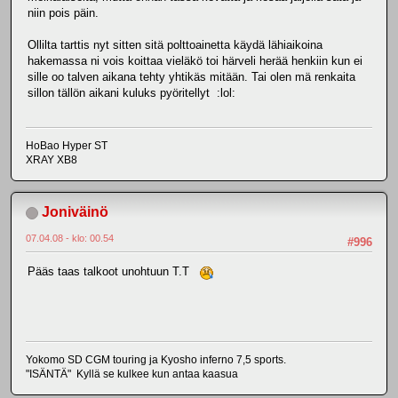
niin pois päin.
Ollilta tarttis nyt sitten sitä polttoainetta käydä lähiaikoina
hakemassa ni vois koittaa vieläkö toi härveli herää henkiin kun ei
sille oo talven aikana tehty yhtikäs mitään. Tai olen mä renkaita
sillon tällön aikani kuluks pyöritellyt :lol:
HoBao Hyper ST
XRAY XB8
Joniväinö
07.04.08 - klo: 00.54
#996
Pääs taas talkoot unohtuun T.T
Yokomo SD CGM touring ja Kyosho inferno 7,5 sports.
"ISÄNTÄ" Kyllä se kulkee kun antaa kaasua