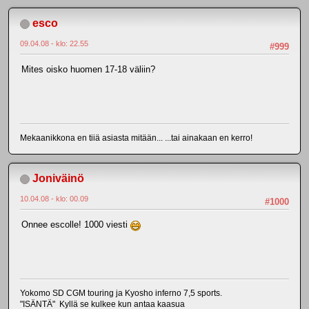
esco
09.04.08 - klo: 22.55
#999
Mites oisko huomen 17-18 väliin?
Mekaanikkona en tiiä asiasta mitään... ...tai ainakaan en kerro!
Joniväinö
10.04.08 - klo: 00.09
#1000
Onnee escolle! 1000 viesti
Yokomo SD CGM touring ja Kyosho inferno 7,5 sports.
"ISÄNTÄ" Kyllä se kulkee kun antaa kaasua