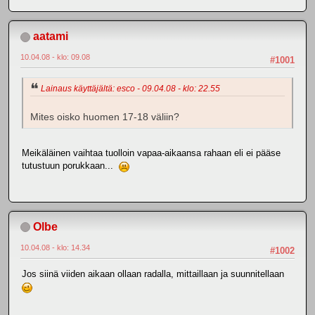
aatami
10.04.08 - klo: 09.08
#1001
Lainaus käyttäjältä: esco - 09.04.08 - klo: 22.55
Mites oisko huomen 17-18 väliin?
Meikäläinen vaihtaa tuolloin vapaa-aikaansa rahaan eli ei pääse
tutustuun porukkaan...
Olbe
10.04.08 - klo: 14.34
#1002
Jos siinä viiden aikaan ollaan radalla, mittaillaan ja suunnitellaan