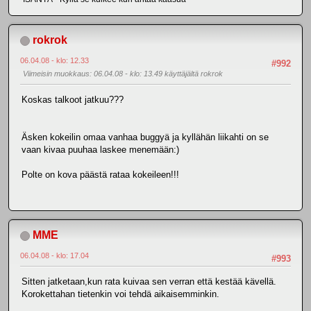
rokrok
06.04.08 - klo: 12.33
#992
Viimeisin muokkaus
: 06.04.08 - klo: 13.49 käyttäjältä rokrok
Koskas talkoot jatkuu???
Äsken kokeilin omaa vanhaa buggyä ja kyllähän liikahti on se
vaan kivaa puuhaa laskee menemään:)
Polte on kova päästä rataa kokeileen!!!
MME
06.04.08 - klo: 17.04
#993
Sitten jatketaan,kun rata kuivaa sen verran että kestää kävellä.
Korokettahan tietenkin voi tehdä aikaisemminkin.