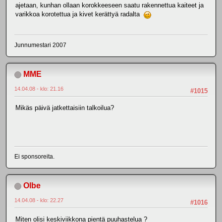
ajetaan, kunhan ollaan korokkeeseen saatu rakennettua kaiteet ja
varikkoa korotettua ja kivet kerättyä radalta
Junnumestari 2007
MME
14.04.08 - klo: 21.16
#1015
Mikäs päivä jatkettaisiin talkoilua?
Ei sponsoreita.
Olbe
14.04.08 - klo: 22.27
#1016
Miten olisi keskiviikkona pientä puuhastelua ?