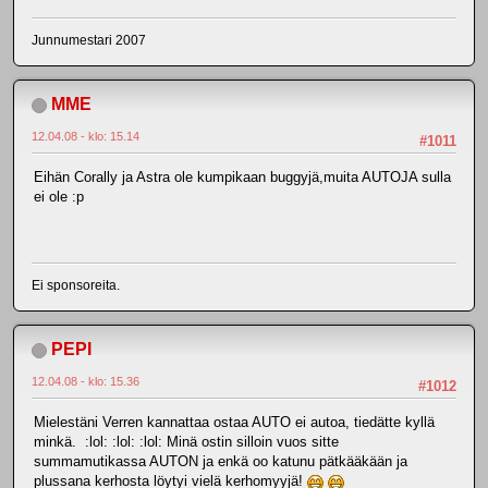
Junnumestari 2007
MME
12.04.08 - klo: 15.14
#1011
Eihän Corally ja Astra ole kumpikaan buggyjä,muita AUTOJA sulla
ei ole :p
Ei sponsoreita.
PEPI
12.04.08 - klo: 15.36
#1012
Mielestäni Verren kannattaa ostaa AUTO ei autoa, tiedätte kyllä
minkä. :lol: :lol: :lol: Minä ostin silloin vuos sitte
summamutikassa AUTON ja enkä oo katunu pätkääkään ja
plussana kerhosta löytyi vielä kerhomyyjä!