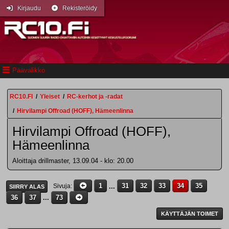
Kirjaudu
Rekisteröidy
Päävalikko
RC10.FI
/
Yleiset
/
RC-kerhot ja -radat
/
Hirvilampi Offroad (HOFF), Hämeenlinna
Hirvilampi Offroad (HOFF),
Hämeenlinna
Aloittaja drillmaster, 13.09.04 - klo: 20.00
1
...
31
32
33
34
35
Sivuja
SIIRRY ALAS
36
37
...
73
KÄYTTÄJÄN TOIMET