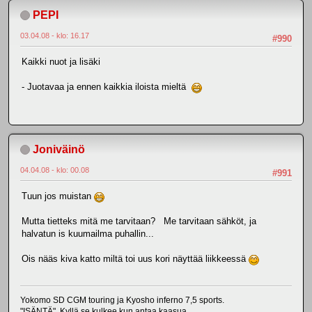
PEPI
03.04.08 - klo: 16.17
#990
Kaikki nuot ja lisäki
- Juotavaa ja ennen kaikkia iloista mieltä
Joniväinö
04.04.08 - klo: 00.08
#991
Tuun jos muistan
Mutta tietteks mitä me tarvitaan? Me tarvitaan sähköt, ja
halvatun is kuumailma puhallin...
Ois nääs kiva katto miltä toi uus kori näyttää liikkeessä
Yokomo SD CGM touring ja Kyosho inferno 7,5 sports.
"ISÄNTÄ" Kyllä se kulkee kun antaa kaasua