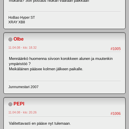
mukana? Sori postaus hiukan väärään paikkaan
HoBao Hyper ST
XRAY XB8
Olbe
11.04.08 - klo: 18.32
#1005
Mennäänkö huomenna siivoon korokkeen alunen ja muutenkin
ympäristöö ?
Meikäläinen pääsee kolmen jälkeen paikalle.
Junnumestari 2007
PEPI
11.04.08 - klo: 20.26
#1006
Valitettavasti en pääse nyt tulemaan.