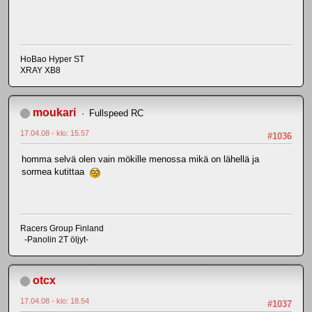
HoBao Hyper ST
XRAY XB8
moukari
Fullspeed RC
17.04.08 - klo: 15.57
#1036
homma selvä olen vain mökille menossa mikä on lähellä ja
sormea kutittaa
Racers Group Finland
-Panolin 2T öljyt-
otcx
17.04.08 - klo: 18.54
#1037