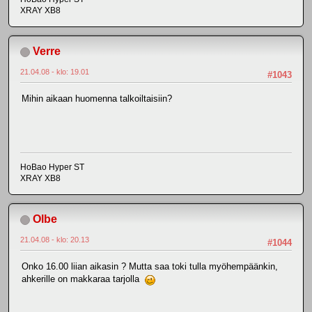
XRAY XB8
Verre
21.04.08 - klo: 19.01
#1043
Mihin aikaan huomenna talkoiltaisiin?
HoBao Hyper ST
XRAY XB8
Olbe
21.04.08 - klo: 20.13
#1044
Onko 16.00 liian aikasin ? Mutta saa toki tulla myöhempäänkin,
ahkerille on makkaraa tarjolla