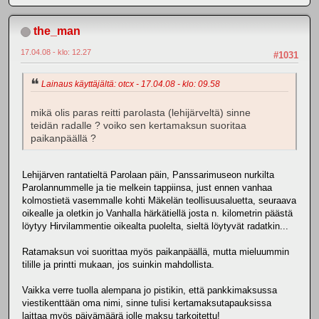
the_man
17.04.08 - klo: 12.27
#1031
Lainaus käyttäjältä: otcx - 17.04.08 - klo: 09.58
mikä olis paras reitti parolasta (lehijärveltä) sinne
teidän radalle ? voiko sen kertamaksun suoritaa
paikanpäällä ?
Lehijärven rantatieltä Parolaan päin, Panssarimuseon nurkilta
Parolannummelle ja tie melkein tappiinsa, just ennen vanhaa
kolmostietä vasemmalle kohti Mäkelän teollisuusaluetta, seuraava
oikealle ja oletkin jo Vanhalla härkätiellä josta n. kilometrin päästä
löytyy Hirvilammentie oikealta puolelta, sieltä löytyvät radatkin...
Ratamaksun voi suorittaa myös paikanpäällä, mutta mieluummin
tilille ja printti mukaan, jos suinkin mahdollista.
Vaikka verre tuolla alempana jo pistikin, että pankkimaksussa
viestikenttään oma nimi, sinne tulisi kertamaksutapauksissa
laittaa myös päivämäärä jolle maksu tarkoitettu!