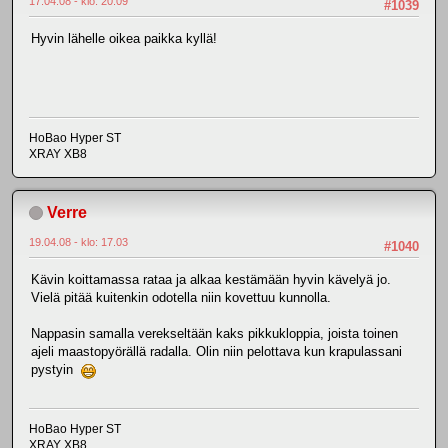
17.04.08 - klo: 20.09
#1039
Hyvin lähelle oikea paikka kyllä!
HoBao Hyper ST
XRAY XB8
Verre
19.04.08 - klo: 17.03
#1040
Kävin koittamassa rataa ja alkaa kestämään hyvin kävelyä jo.
Vielä pitää kuitenkin odotella niin kovettuu kunnolla.
Nappasin samalla verekseltään kaks pikkukloppia, joista toinen
ajeli maastopyörällä radalla. Olin niin pelottava kun krapulassani
pystyin
HoBao Hyper ST
XRAY XB8