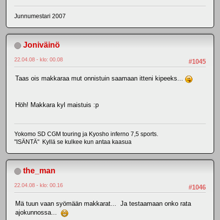
Junnumestari 2007
Joniväinö
22.04.08 - klo: 00.08
#1045
Taas ois makkaraa mut onnistuin saamaan itteni kipeeks...
Höh! Makkara kyl maistuis :p
Yokomo SD CGM touring ja Kyosho inferno 7,5 sports.
"ISÄNTÄ" Kyllä se kulkee kun antaa kaasua
the_man
22.04.08 - klo: 00.16
#1046
Mä tuun vaan syömään makkarat... Ja testaamaan onko rata
ajokunnossa...