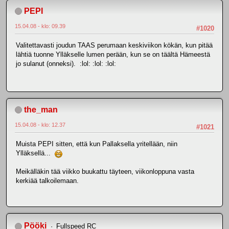
PEPI
15.04.08 - klo: 09.39
#1020
Valitettavasti joudun TAAS perumaan keskiviikon kökän, kun pitää
lähtiä tuonne Ylläkselle lumen perään, kun se on täältä Hämeestä
jo sulanut (onneksi). :lol: :lol: :lol:
the_man
15.04.08 - klo: 12.37
#1021
Muista PEPI sitten, että kun Pallaksella yritellään, niin
Ylläksellä...
Meikälläkin tää viikko buukattu täyteen, viikonloppuna vasta
kerkiää talkoilemaan.
Pööki
Fullspeed RC