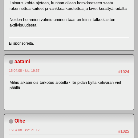
Lainaus:kohta ajetaan, kunhan ollaan korokkeeseen saatu
rakennettua kaiteet ja varikkoa korotettua ja kivet kerättyä radalta
Noiden hommien valmistuminen taas on kiinni talkoolaisten
aktiivisuudesta.
Ei sponsoreita.
aatami
15.04.08 - klo: 19.37
#1024
Mihis aikaan ois tarkotus alotella? Ite pidän kyllä kelivaran viel
päällä..
Olbe
15.04.08 - klo: 21.12
#1025