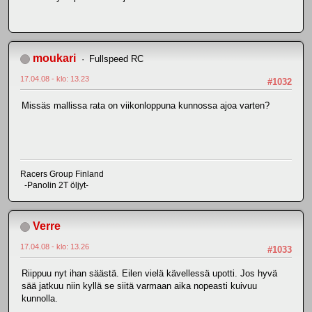
moukari
Fullspeed RC
17.04.08 - klo: 13.23
#1032
Missäs mallissa rata on viikonloppuna kunnossa ajoa varten?
Racers Group Finland
-Panolin 2T öljyt-
Verre
17.04.08 - klo: 13.26
#1033
Riippuu nyt ihan säästä. Eilen vielä kävellessä upotti. Jos hyvä
sää jatkuu niin kyllä se siitä varmaan aika nopeasti kuivuu
kunnolla.