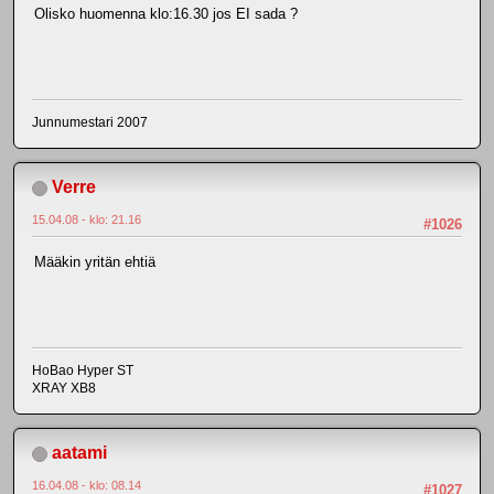
Olisko huomenna klo:16.30 jos EI sada ?
Junnumestari 2007
Verre
15.04.08 - klo: 21.16
#1026
Määkin yritän ehtiä
HoBao Hyper ST
XRAY XB8
aatami
16.04.08 - klo: 08.14
#1027