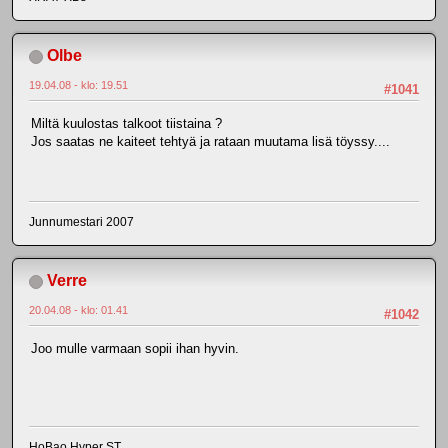
Olbe
19.04.08 - klo: 19.51
#1041
Miltä kuulostas talkoot tiistaina ?
Jos saatas ne kaiteet tehtyä ja rataan muutama lisä töyssy....
Junnumestari 2007
Verre
20.04.08 - klo: 01.41
#1042
Joo mulle varmaan sopii ihan hyvin.
HoBao Hyper ST