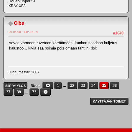
HoBao Hyper ST
XRAY XB8
Olbe
25.04.08 - klo: 15.14
#1049
savee varmaan ruvetaan kärräämään, kunhan saadaan kuljetus
kalustoo... kiviä saa poimia pois omaan tahtiin :lol:
Junnumestari 2007
1
...
32
33
34
35
36
Sivuja
SIIRRY YLÖS
37
38
...
73
KÄYTTÄJÄN TOIMET