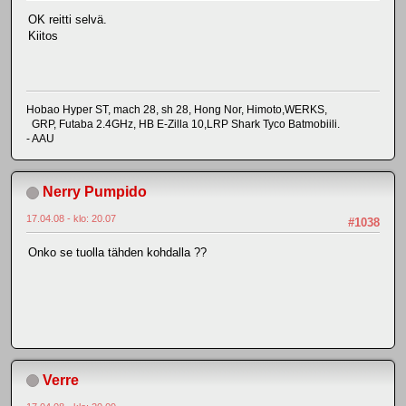
OK reitti selvä.
Kiitos
Hobao Hyper ST, mach 28, sh 28, Hong Nor, Himoto,WERKS,
GRP, Futaba 2.4GHz, HB E-Zilla 10,LRP Shark Tyco Batmobiili.
- AAU
Nerry Pumpido
17.04.08 - klo: 20.07
#1038
Onko se tuolla tähden kohdalla ??
Verre