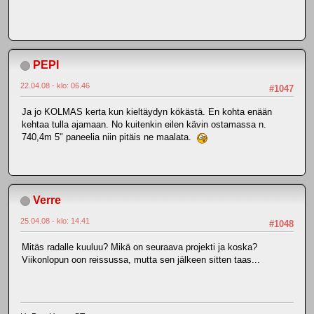
PEPI
22.04.08 - klo: 06.46
#1047
Ja jo KOLMAS kerta kun kieltäydyn kökästä. En kohta enään
kehtaa tulla ajamaan. No kuitenkin eilen kävin ostamassa n.
740,4m 5" paneelia niin pitäis ne maalata.
Verre
25.04.08 - klo: 14.41
#1048
Mitäs radalle kuuluu? Mikä on seuraava projekti ja koska?
Viikonlopun oon reissussa, mutta sen jälkeen sitten taas...