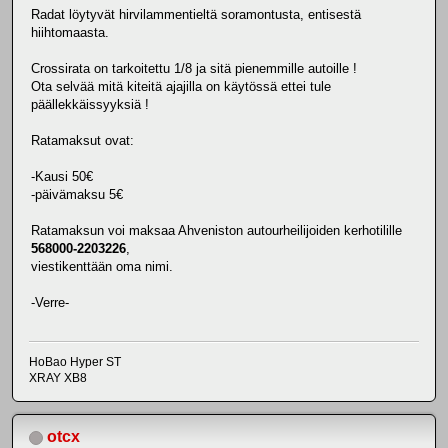
Radat löytyvät hirvilammentieltä soramontusta, entisestä
hiihtomaasta.
Crossirata on tarkoitettu 1/8 ja sitä pienemmille autoille !
Ota selvää mitä kiteitä ajajilla on käytössä ettei tule
päällekkäissyyksiä !
Ratamaksut ovat:
-Kausi 50€
-päivämaksu 5€
Ratamaksun voi maksaa Ahveniston autourheilijoiden kerhotilille
568000-2203226
,
viestikenttään oma nimi.
-Verre-
HoBao Hyper ST
XRAY XB8
otcx