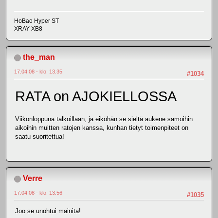
HoBao Hyper ST
XRAY XB8
the_man
17.04.08 - klo: 13.35
#1034
RATA on AJOKIELLOSSA
Viikonloppuna talkoillaan, ja eiköhän se sieltä aukene samoihin
aikoihin muitten ratojen kanssa, kunhan tietyt toimenpiteet on
saatu suoritettua!
Verre
17.04.08 - klo: 13.56
#1035
Joo se unohtui mainita!