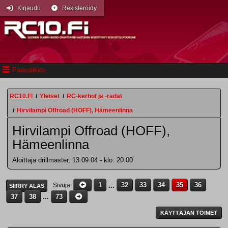
Kirjaudu
Rekisteröidy
Päävalikko
RC10.FI
/
Yleiset
/
RC-kerhot ja -radat
/
Hirvilampi Offroad (HOFF), Hämeenlinna
Hirvilampi Offroad (HOFF),
Hämeenlinna
Aloittaja drillmaster, 13.09.04 - klo: 20.00
1
...
32
33
34
35
36
Sivuja
SIIRRY ALAS
37
38
...
73
KÄYTTÄJÄN TOIMET