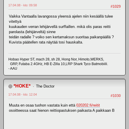
17.04.08 - klo: 09.58
#1029
Vaikka Vantaalla lavangossa yleensä ajelen niin kesäällä tulee
vitettyä
kuukauden verran lehijärvellä surffaillen. mikä olis paras reitti
parolasta (lehijärveltä) sinne
teidän radalle ? voiko sen kertamaksun suoritaa paikanpäällä ?
Kuvista päätellen rata näytää tosi hauskalta.
Hobao Hyper ST, mach 28, sh 28, Hong Nor, Himoto,WERKS,
GRP, Futaba 2.4GHz, HB E-Zilla 10,LRP Shark Tyco Batmobiili.
- AAU
*HOKE*
The Doctor
17.04.08 - klo: 12.04
#1030
Muuta en osaa tuohon vastata kuin että
020202.fi/reitit
osoitteessa saat hienon reittiopastuksen paikasta A paikkaan B