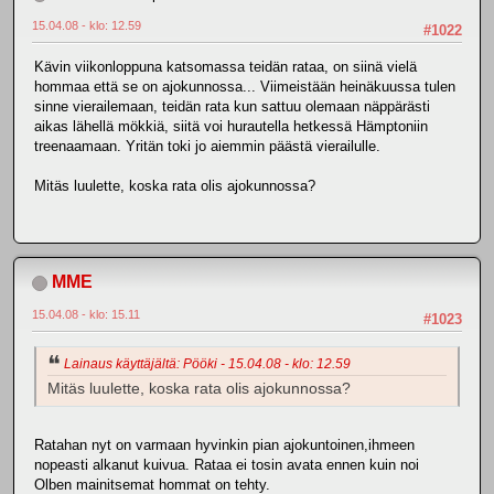
15.04.08 - klo: 12.59
#1022
Kävin viikonloppuna katsomassa teidän rataa, on siinä vielä
hommaa että se on ajokunnossa... Viimeistään heinäkuussa tulen
sinne vierailemaan, teidän rata kun sattuu olemaan näppärästi
aikas lähellä mökkiä, siitä voi hurautella hetkessä Hämptoniin
treenaamaan. Yritän toki jo aiemmin päästä vierailulle.
Mitäs luulette, koska rata olis ajokunnossa?
MME
15.04.08 - klo: 15.11
#1023
Lainaus käyttäjältä: Pööki - 15.04.08 - klo: 12.59
Mitäs luulette, koska rata olis ajokunnossa?
Ratahan nyt on varmaan hyvinkin pian ajokuntoinen,ihmeen
nopeasti alkanut kuivua. Rataa ei tosin avata ennen kuin noi
Olben mainitsemat hommat on tehty.