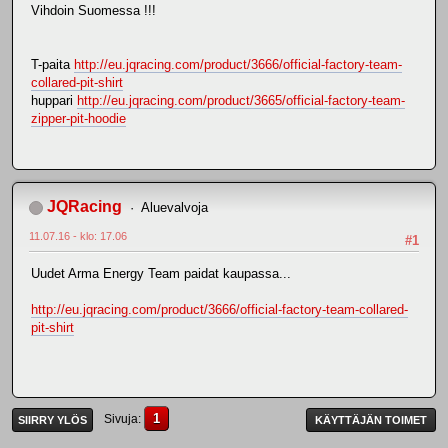
Vihdoin Suomessa !!!
T-paita
http://eu.jqracing.com/product/3666/official-factory-team-
collared-pit-shirt
huppari
http://eu.jqracing.com/product/3665/official-factory-team-
zipper-pit-hoodie
JQRacing
Aluevalvoja
11.07.16 - klo: 17.06
#1
Uudet Arma Energy Team paidat kaupassa...
http://eu.jqracing.com/product/3666/official-factory-team-collared-
pit-shirt
1
Sivuja
SIIRRY YLÖS
KÄYTTÄJÄN TOIMET