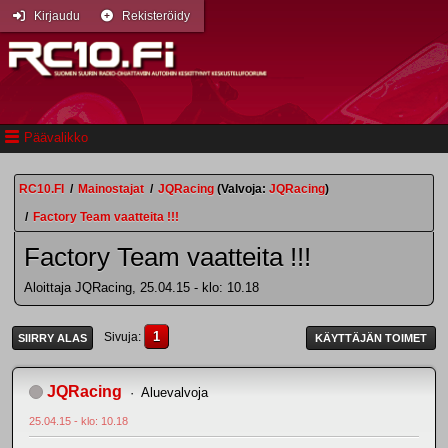
Kirjaudu
Rekisteröidy
Päävalikko
RC10.FI
/
Mainostajat
/
JQRacing
(Valvoja:
JQRacing
)
/
Factory Team vaatteita !!!
Factory Team vaatteita !!!
Aloittaja JQRacing, 25.04.15 - klo: 10.18
1
Sivuja
SIIRRY ALAS
KÄYTTÄJÄN TOIMET
JQRacing
Aluevalvoja
25.04.15 - klo: 10.18