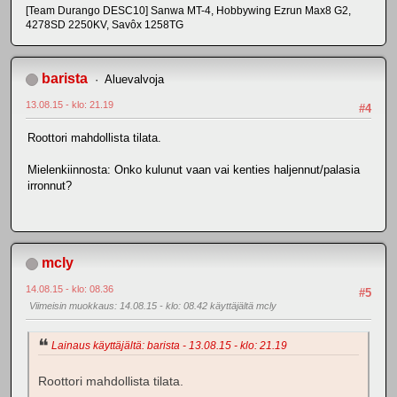
[Team Durango DESC10] Sanwa MT-4, Hobbywing Ezrun Max8 G2,
4278SD 2250KV, Savôx 1258TG
barista
Aluevalvoja
13.08.15 - klo: 21.19
#4
Roottori mahdollista tilata.
Mielenkiinnosta: Onko kulunut vaan vai kenties haljennut/palasia
irronnut?
mcly
14.08.15 - klo: 08.36
#5
Viimeisin muokkaus
: 14.08.15 - klo: 08.42 käyttäjältä mcly
Lainaus käyttäjältä: barista - 13.08.15 - klo: 21.19
Roottori mahdollista tilata.