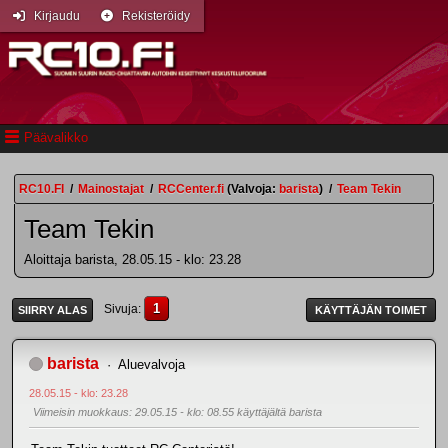
Kirjaudu
Rekisteröidy
Päävalikko
RC10.FI
/
Mainostajat
/
RCCenter.fi
(Valvoja:
barista
)
/
Team Tekin
Team Tekin
Aloittaja barista, 28.05.15 - klo: 23.28
1
Sivuja
SIIRRY ALAS
KÄYTTÄJÄN TOIMET
barista
Aluevalvoja
28.05.15 - klo: 23.28
Viimeisin muokkaus
: 29.05.15 - klo: 08.55 käyttäjältä barista