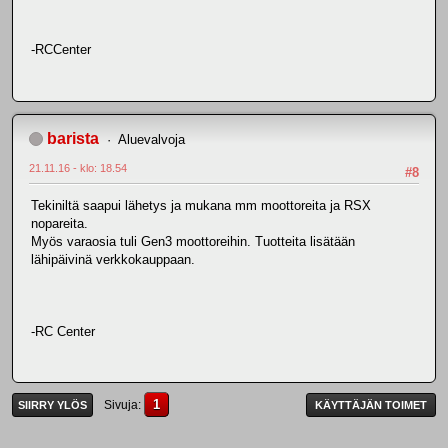
-RCCenter
barista
Aluevalvoja
21.11.16 - klo: 18.54
#8
Tekiniltä saapui lähetys ja mukana mm moottoreita ja RSX
nopareita.
Myös varaosia tuli Gen3 moottoreihin. Tuotteita lisätään
lähipäivinä verkkokauppaan.
-RC Center
1
Sivuja
SIIRRY YLÖS
KÄYTTÄJÄN TOIMET