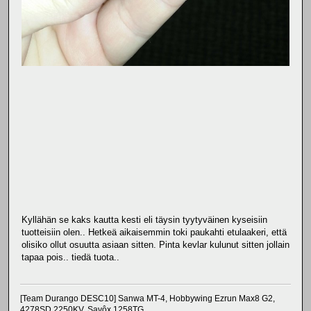
Kyllähän se kaks kautta kesti eli täysin tyytyväinen kyseisiin
tuotteisiin olen.. Hetkeä aikaisemmin toki paukahti etulaakeri, että
olisiko ollut osuutta asiaan sitten. Pinta kevlar kulunut sitten jollain
tapaa pois.. tiedä tuota..
[Team Durango DESC10] Sanwa MT-4, Hobbywing Ezrun Max8 G2,
4278SD 2250KV, Savôx 1258TG