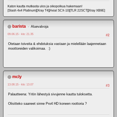
Katon kautta mutkasta ulos ja oikopolkua hakemaan!
[Slash 4x4 Platinum][Xray T4][Axial SCX-10][TLR 22SCT][Xray XB9E]
barista
Aluevalvoja
09.06.15 - klo: 21.35
#2
Otetaan toiveita & ehdotuksia vastaan ja mielellään laajennetaan
moottoreiden valikoimaa. :)
mcly
13.08.15 - klo: 13.07
#3
Palautteena: Yritin lähestyä sivujenne kautta tuloksetta.
Olisitteko saaneet sinne Pro4 HD koneen roottoria ?