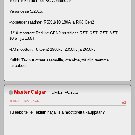
Team Tekin tuotteet RC Centeristä!
Varastossa 5/2015:
-nopeudensäätimet RSX 1/10 180A ja RX8 Gen2
-1/10 moottorit Redline GEN2 brushless 5.5T, 6.5T, 7.5T, 8.5T,
10.5T ja 13.5T
-1/8 moottorit T8 Gen2 1900kv, 2050kv ja 2650kv
Kaikki Tekin tuotteet saatavilla, ota yhteyttä niin teemme
tarjouksen.
Master Calgar
Ulvilan RC-rata
01.06.15 - klo: 22.44
#1
Tuleeko teille Tekinin harjallisia moottoreita kauppaan?