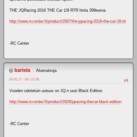
THE JQRacing 2016 THE Car 1/8 RTR hinta 399euroa.
http://www.rccenter.fi/product/2587/the-jqracing-2016-the-car-18-rtr
-RC Center
barista
Aluevalvoja
24.02.17 - klo: 22.08
#4
Vuoden odotetuin uutuus on JQ:n uusi Black Edition.
http://www.rccenter.fi/product/2929/jqracing-thecar-black-edition
-RC Center