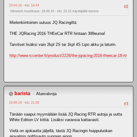
23.04.16 - klo: 16.44
#2
Viimeisin muokkaus
: 18.08.16 - klo: 21.01 käyttäjältä barista
Mielenkiintoinen uutuus JQ Racingiltä:
THE JQRacing 2016 THEeCar RTR hintaan 399euroa!
Tarvitset lisäksi vain 2kpl 2S tai 1kpl 4S Lipo akku ja laturin.
http://www.rccenter.fi/product/2226/the-jqracing-2016-theecar-18-rtr
barista
Aluevalvoja
18.08.16 - klo: 21.00
#3
Tänään saapui myymälään lisää JQ Racing RTR autoja ja uutta
White Edition LV kittiä. Lisäksi varaosia kattavasti.
Vielä on ajokautta jäljellä, tästä JQ Racingin huippuluokan
ajovalmis polttisauto suoraan ajoon.