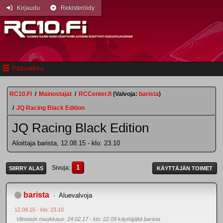
Kirjaudu
Rekisteröidy
Päävalikko
RC10.FI
/
Mainostajat
/
RCCenter.fi
(Valvoja:
barista
)
/
JQ Racing Black Edition
JQ Racing Black Edition
Aloittaja barista, 12.08.15 - klo: 23.10
1
Sivuja
SIIRRY ALAS
KÄYTTÄJÄN TOIMET
barista
Aluevalvoja
12.08.15 - klo: 23.10
Viimeisin muokkaus
: 24.02.17 - klo: 22.09 käyttäjältä barista