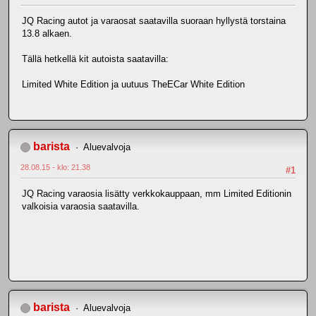
JQ Racing autot ja varaosat saatavilla suoraan hyllystä torstaina
13.8 alkaen.
Tällä hetkellä kit autoista saatavilla:
Limited White Edition ja uutuus TheECar White Edition
barista
Aluevalvoja
28.08.15 - klo: 21.38
#1
JQ Racing varaosia lisätty verkkokauppaan, mm Limited Editionin
valkoisia varaosia saatavilla.
barista
Aluevalvoja