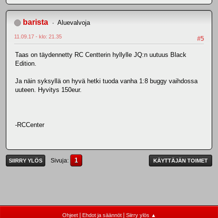
barista
Aluevalvoja
11.09.17 - klo: 21.35
#5
Taas on täydennetty RC Centterin hyllylle JQ:n uutuus Black
Edition.
Ja näin syksyllä on hyvä hetki tuoda vanha 1:8 buggy vaihdossa
uuteen. Hyvitys 150eur.
-RCCenter
1
Sivuja
SIIRRY YLÖS
KÄYTTÄJÄN TOIMET
|
|
Ohjeet
Ehdot ja säännöt
Siirry ylös ▲