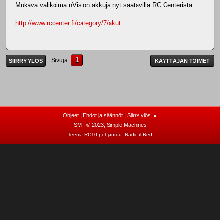
Mukava valikoima nVision akkuja nyt saatavilla RC Centeristä.
http://www.rccenter.fi/category/7/akut
1
Sivuja
SIIRRY YLÖS
KÄYTTÄJÄN TOIMET
|
|
Ohjeet
Ehdot ja säännöt
Siirry ylös ▲
,
SMF © 2023
Simple Machines
Teema RC10 pohjautuu:
Radical Red