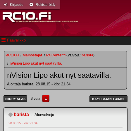
Kirjaudu
Rekisteröidy
Päävalikko
RC10.FI
/
Mainostajat
/
RCCenter.fi
(Valvoja:
barista
)
/
nVision Lipo akut nyt saatavilla.
nVision Lipo akut nyt saatavilla.
Aloittaja barista, 28.08.15 - klo: 21.34
1
Sivuja
SIIRRY ALAS
KÄYTTÄJÄN TOIMET
barista
Aluevalvoja
28.08.15 - klo: 21.34