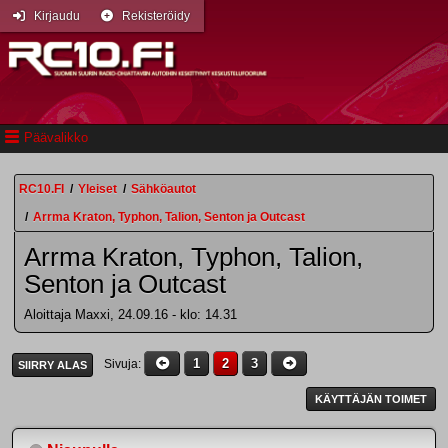
Kirjaudu
Rekisteröidy
Päävalikko
RC10.FI
/
Yleiset
/
Sähköautot
/
Arrma Kraton, Typhon, Talion, Senton ja Outcast
Arrma Kraton, Typhon, Talion,
Senton ja Outcast
Aloittaja Maxxi, 24.09.16 - klo: 14.31
1
2
3
Sivuja
SIIRRY ALAS
KÄYTTÄJÄN TOIMET