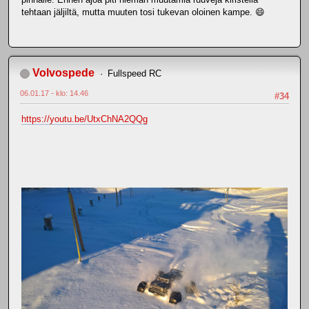
tehtaan jäljiltä, mutta muuten tosi tukevan oloinen kampe. 😄
Volvospede
Fullspeed RC
06.01.17 - klo: 14.46
#34
https://youtu.be/UtxChNA2QQg