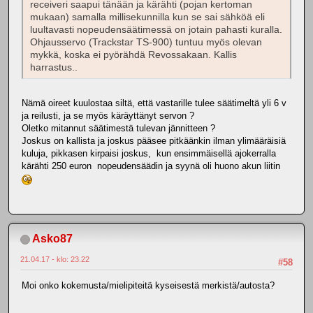
receiveri saapui tänään ja kärähti (pojan kertoman
mukaan) samalla millisekunnilla kun se sai sähköä eli
luultavasti nopeudensäätimessä on jotain pahasti kuralla.
Ohjausservo (Trackstar TS-900) tuntuu myös olevan
mykkä, koska ei pyörähdä Revossakaan. Kallis
harrastus..
Nämä oireet kuulostaa siltä, että vastarille tulee säätimeltä yli 6 v
ja reilusti, ja se myös käräyttänyt servon ?
Oletko mitannut säätimestä tulevan jännitteen ?
Joskus on kallista ja joskus pääsee pitkäänkin ilman ylimääräisiä
kuluja, pikkasen kirpaisi joskus, kun ensimmäisellä ajokerralla
kärähti 250 euron nopeudensäädin ja syynä oli huono akun liitin
Asko87
21.04.17 - klo: 23.22
#58
Moi onko kokemusta/mielipiteitä kyseisestä merkistä/autosta?