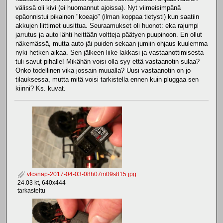
välissä oli kivi (ei huomannut ajoissa). Nyt viimeisimpänä
epäonnistui pikainen "koeajo" (ilman koppaa tietysti) kun saatiin
akkujen liittimet uusittua. Seuraamukset oli huonot: eka rajumpi
jarrutus ja auto lähti heittään voltteja päätyen puupinoon. En ollut
näkemässä, mutta auto jäi puiden sekaan jumiin ohjaus kuulemma
nyki hetken aikaa. Sen jälkeen liike lakkasi ja vastaanottimisesta
tuli savut pihalle! Mikähän voisi olla syy että vastaanotin sulaa?
Onko todellinen vika jossain muualla? Uusi vastaanotin on jo
tilauksessa, mutta mitä voisi tarkistella ennen kuin pluggaa sen
kiinni? Ks. kuvat.
vlcsnap-2017-04-03-08h07m09s815.jpg
24.03 kt, 640x444
tarkasteltu