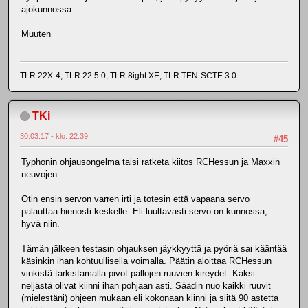
ajokunnossa...
Muuten
TLR 22X-4, TLR 22 5.0, TLR 8ight XE, TLR TEN-SCTE 3.0
TKi
30.03.17 - klo: 22.39
#45
Typhonin ohjausongelma taisi ratketa kiitos RCHessun ja Maxxin
neuvojen.
Otin ensin servon varren irti ja totesin että vapaana servo
palauttaa hienosti keskelle. Eli luultavasti servo on kunnossa,
hyvä niin.
Tämän jälkeen testasin ohjauksen jäykkyyttä ja pyöriä sai kääntää
käsinkin ihan kohtuullisella voimalla. Päätin aloittaa RCHessun
vinkistä tarkistamalla pivot pallojen ruuvien kireydet. Kaksi
neljästä olivat kiinni ihan pohjaan asti. Säädin nuo kaikki ruuvit
(mielestäni) ohjeen mukaan eli kokonaan kiinni ja siitä 90 astetta