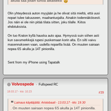
akulla saa jotain tuhoa aikaiseksi
Olin yhteydessä auton myyjään ja he olivat sitä mieltä, että uusi
nopari tulee takuuseen, maahantuojalta. Ainakin todennäköisesti.
Jos näin ei ole niin pitää tilata sitten, joku tilalle. Kiitos
ehdotuksista.
On tuo Kraton kyllä hauska auto ajaa. Hymyssä suin siihen asti
kun savumerkkejä rupesi puskemaan korin alta. En silti vaivu
masennukseen vaan, uudella noparilla lisää. On muuten sairaan
nopea 6S akulla ja 14T pinionilla.
Sent from my iPhone using Tapatalk
Volvospede
Fullspeed RC
18.03.17 - klo: 10.23
#39
Lainaus käyttäjältä: Aristobaali - 13.03.17 - klo: 19.30
. On muuten sairaan nopea 6S akulla ja 14T pinionilla.