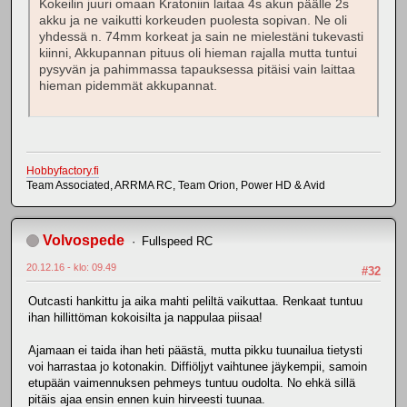
Kokeilin juuri omaan Kratoniin laitaa 4s akun päälle 2s
akku ja ne vaikutti korkeuden puolesta sopivan. Ne oli
yhdessä n. 74mm korkeat ja sain ne mielestäni tukevasti
kiinni, Akkupannan pituus oli hieman rajalla mutta tuntui
pysyvän ja pahimmassa tapauksessa pitäisi vain laittaa
hieman pidemmät akkupannat.
Hobbyfactory.fi
Team Associated, ARRMA RC, Team Orion, Power HD & Avid
Volvospede
Fullspeed RC
20.12.16 - klo: 09.49
#32
Outcasti hankittu ja aika mahti peliltä vaikuttaa. Renkaat tuntuu
ihan hillittöman kokoisilta ja nappulaa piisaa!
Ajamaan ei taida ihan heti päästä, mutta pikku tuunailua tietysti
voi harrastaa jo kotonakin. Diffiöljyt vaihtunee jäykempii, samoin
etupään vaimennuksen pehmeys tuntuu oudolta. No ehkä sillä
pitäis ajaa ensin ennen kuin hirveesti tuunaa.