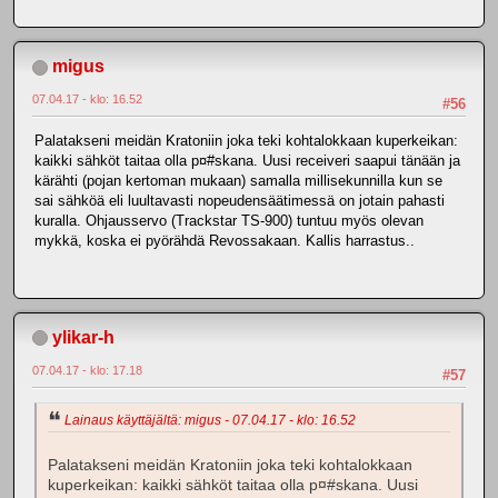
migus
07.04.17 - klo: 16.52
#56
Palatakseni meidän Kratoniin joka teki kohtalokkaan kuperkeikan:
kaikki sähköt taitaa olla p¤#skana. Uusi receiveri saapui tänään ja
kärähti (pojan kertoman mukaan) samalla millisekunnilla kun se
sai sähköä eli luultavasti nopeudensäätimessä on jotain pahasti
kuralla. Ohjausservo (Trackstar TS-900) tuntuu myös olevan
mykkä, koska ei pyörähdä Revossakaan. Kallis harrastus..
ylikar-h
07.04.17 - klo: 17.18
#57
Lainaus käyttäjältä: migus - 07.04.17 - klo: 16.52
Palatakseni meidän Kratoniin joka teki kohtalokkaan
kuperkeikan: kaikki sähköt taitaa olla p¤#skana. Uusi