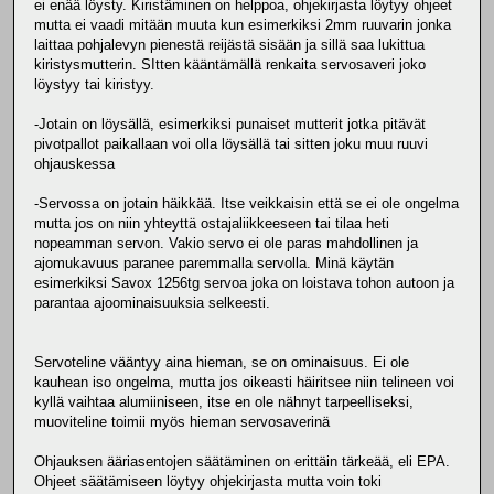
ei enää löysty. Kiristäminen on helppoa, ohjekirjasta löytyy ohjeet
mutta ei vaadi mitään muuta kun esimerkiksi 2mm ruuvarin jonka
laittaa pohjalevyn pienestä reijästä sisään ja sillä saa lukittua
kiristysmutterin. SItten kääntämällä renkaita servosaveri joko
löystyy tai kiristyy.
-Jotain on löysällä, esimerkiksi punaiset mutterit jotka pitävät
pivotpallot paikallaan voi olla löysällä tai sitten joku muu ruuvi
ohjauskessa
-Servossa on jotain häikkää. Itse veikkaisin että se ei ole ongelma
mutta jos on niin yhteyttä ostajaliikkeeseen tai tilaa heti
nopeamman servon. Vakio servo ei ole paras mahdollinen ja
ajomukavuus paranee paremmalla servolla. Minä käytän
esimerkiksi Savox 1256tg servoa joka on loistava tohon autoon ja
parantaa ajoominaisuuksia selkeesti.
Servoteline vääntyy aina hieman, se on ominaisuus. Ei ole
kauhean iso ongelma, mutta jos oikeasti häiritsee niin telineen voi
kyllä vaihtaa alumiiniseen, itse en ole nähnyt tarpeelliseksi,
muoviteline toimii myös hieman servosaverinä
Ohjauksen ääriasentojen säätäminen on erittäin tärkeää, eli EPA.
Ohjeet säätämiseen löytyy ohjekirjasta mutta voin toki