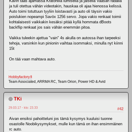
Kävin taas ajamassa Kratonilla lumisella ja jäisellä Vaasan radalla
ja tuli otettua vähän videotakin, hauskaa oli ajaa hienossa kelissä.
Auto toimi totuttuun tyyliin loistavasti ja auto oli täysin vakio
poislukien nopeampi Savöx 1256 servo. Jopa vakio renkaat toimii
kohtalaisesti vaikkakin kesäksi pitää kyllä hommata dBoots
backflip renkaat jos sais vähän enemmän pitoa.
Vaikka tuleekin ajettua "vain" 4s akulla on autossa ihan tarpeeksi
tehoja, varsinkin kun pinionin vaihtaa isommaksi, minulla nyt kiinni
15t
On tää vaan mahtava auto.
Hobbyfactory.fi
Team Associated, ARRMA RC, Team Orion, Power HD & Avid
TKi
29.03.17 - klo: 23.33
#42
Aivan ensiksi pahoitteluni jos tämä kysymys kuuluisi tuonne
osastolle Noobikysymykset, mulle kun tämä on ihan ensimmäinen
rc auto.