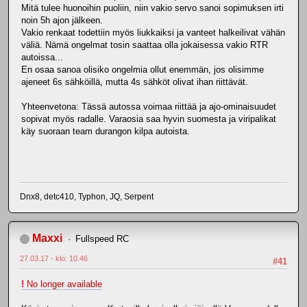
Mitä tulee huonoihin puoliin, niin vakio servo sanoi sopimuksen irti
noin 5h ajon jälkeen.
Vakio renkaat todettiin myös liukkaiksi ja vanteet halkeilivat vähän
väliä. Nämä ongelmat tosin saattaa olla jokaisessa vakio RTR
autoissa...
En osaa sanoa olisiko ongelmia ollut enemmän, jos olisimme
ajeneet 6s sähköillä, mutta 4s sähköt olivat ihan riittävät.
Yhteenvetona: Tässä autossa voimaa riittää ja ajo-ominaisuudet
sopivat myös radalle. Varaosia saa hyvin suomesta ja viripalikat
käy suoraan team durangon kilpa autoista.
Dnx8, detc410, Typhon, JQ, Serpent
Maxxi
Fullspeed RC
27.03.17 - klo: 10.46
#41
!
No longer available