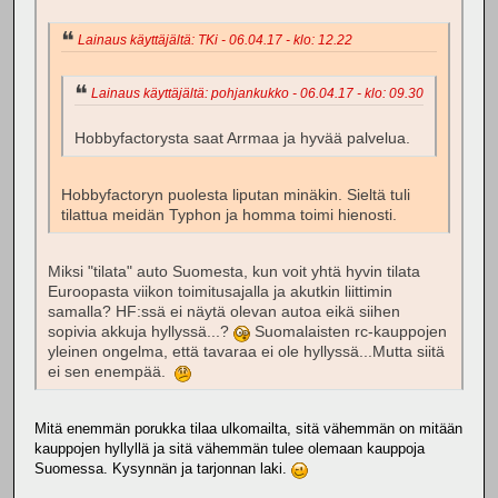
Lainaus käyttäjältä: TKi - 06.04.17 - klo: 12.22
Lainaus käyttäjältä: pohjankukko - 06.04.17 - klo: 09.30
Hobbyfactorysta saat Arrmaa ja hyvää palvelua.
Hobbyfactoryn puolesta liputan minäkin. Sieltä tuli
tilattua meidän Typhon ja homma toimi hienosti.
Miksi "tilata" auto Suomesta, kun voit yhtä hyvin tilata
Euroopasta viikon toimitusajalla ja akutkin liittimin
samalla? HF:ssä ei näytä olevan autoa eikä siihen
sopivia akkuja hyllyssä...?
Suomalaisten rc-kauppojen
yleinen ongelma, että tavaraa ei ole hyllyssä...Mutta siitä
ei sen enempää.
Mitä enemmän porukka tilaa ulkomailta, sitä vähemmän on mitään
kauppojen hyllyllä ja sitä vähemmän tulee olemaan kauppoja
Suomessa. Kysynnän ja tarjonnan laki.