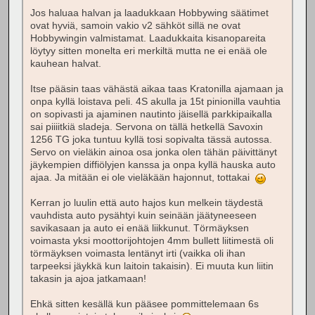
Jos haluaa halvan ja laadukkaan Hobbywing säätimet
ovat hyviä, samoin vakio v2 sähköt sillä ne ovat
Hobbywingin valmistamat. Laadukkaita kisanopareita
löytyy sitten monelta eri merkiltä mutta ne ei enää ole
kauhean halvat.
Itse pääsin taas vähästä aikaa taas Kratonilla ajamaan ja
onpa kyllä loistava peli. 4S akulla ja 15t pinionilla vauhtia
on sopivasti ja ajaminen nautinto jäisellä parkkipaikalla
sai piiiitkiä sladeja. Servona on tällä hetkellä Savoxin
1256 TG joka tuntuu kyllä tosi sopivalta tässä autossa.
Servo on vieläkin ainoa osa jonka olen tähän päivittänyt
jäykempien diffiölyjen kanssa ja onpa kyllä hauska auto
ajaa. Ja mitään ei ole vieläkään hajonnut, tottakai
Kerran jo luulin että auto hajos kun melkein täydestä
vauhdista auto pysähtyi kuin seinään jäätyneeseen
savikasaan ja auto ei enää liikkunut. Törmäyksen
voimasta yksi moottorijohtojen 4mm bullett liitimestä oli
törmäyksen voimasta lentänyt irti (vaikka oli ihan
tarpeeksi jäykkä kun laitoin takaisin). Ei muuta kun liitin
takasin ja ajoa jatkamaan!
Ehkä sitten kesällä kun pääsee pommittelemaan 6s