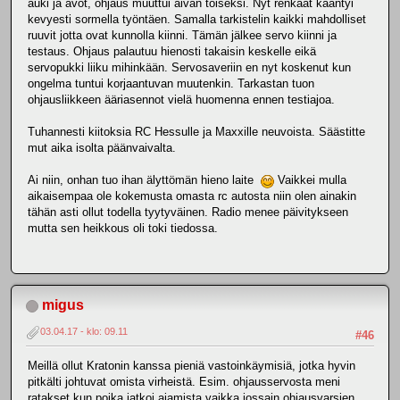
auki ja avot, ohjaus muuttui aivan toiseksi. Nyt renkaat kääntyi
kevyesti sormella työntäen. Samalla tarkistelin kaikki mahdolliset
ruuvit jotta ovat kunnolla kiinni. Tämän jälkee servo kiinni ja
testaus. Ohjaus palautuu hienosti takaisin keskelle eikä
servopukki liiku mihinkään. Servosaveriin en nyt koskenut kun
ongelma tuntui korjaantuvan muutenkin. Tarkastan tuon
ohjausliikkeen ääriasennot vielä huomenna ennen testiajoa.
Tuhannesti kiitoksia RC Hessulle ja Maxxille neuvoista. Säästitte
mut aika isolta päänvaivalta.
Ai niin, onhan tuo ihan älyttömän hieno laite
Vaikkei mulla
aikaisempaa ole kokemusta omasta rc autosta niin olen ainakin
tähän asti ollut todella tyytyväinen. Radio menee päivitykseen
mutta sen heikkous oli toki tiedossa.
migus
03.04.17 - klo: 09.11
#46
Meillä ollut Kratonin kanssa pieniä vastoinkäymisiä, jotka hyvin
pitkälti johtuvat omista virheistä. Esim. ohjausservosta meni
ratakset kun poika jatkoi ajamista vaikka jossain ohjausvarsien