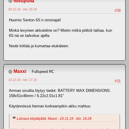
Nisupulla
09.12.16 - klo: 20.18
#30
Huomio Senton 6S:n omistajat!
Minkä levyinen akkuteline on? Mietin mitkä pötköt laittaa, kun
6S:nä on tarkoitus ajella.
Noobi kiittää ja kumartaa etukäteen.
Maxxi
Fullspeed RC
10.12.16 - klo: 17.15
#31
Arrman sivulita löytyy tiedot: BATTERY MAX DIMENSIONS:
158x51x46mm / 6.22x2.01x1.81"
Käytännössä hieman korkeampikin akku mahtuu:
Lainaus käyttäjältä: Maxxi - 20.11.16 - klo: 18.28