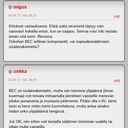
migus
04.04.17 - klo: 09.31
#48
Kiitokset vastauksesta. Ehkä uutta receiveriä täytyy vain
varovasti kokeilla ensin, kun se saapuu. Servoa voisi toki testata
ennen sitä esim. Revossa.
Onkohan BEC erillinen komponentti, vai nopeudensäätimeen
sisäänrakennettu?
unkka
04.04.17 - klo: 09.44
#49
BEC on sisäänrakennettu, mutta sen toiminna ylipäänsä (ilman
kuormaa) voit testata mittaamalla jännitteen vastarille menevän
johdon punaisesta ja mustasta johtimesta. Pitäisi olla n 6V, tämä
tosin ei kerro miten toimii kuormitettuna, mutta antaa ainakin
tiedon onko ylipäätänsä hengissä.
Jos OK, niin sitten voit testailla säätimen toiminnan uudella tai
jollain mulla vastarilla.