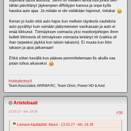
sopivalta tässä autossa. Servo on vieläkin ainoa osa jonka olen
tähän päivittänyt jäykempien diffiölyjen kanssa ja onpa kyllä
hauska auto ajaa. Ja mitään ei ole vieläkään hajonnut, tottakai
Kerran jo luulin että auto hajos kun melkein täydestä vauhdista
auto pysähtyi kuin seinään jäätyneeseen savikasaan ja auto ei
enää liikkunut. Törmäyksen voimasta yksi moottorijohtojen 4mm
bullett liitimestä oli törmäyksen voimasta lentänyt irti (vaikka oli
ihan tarpeeksi jäykkä kun laitoin takaisin). Ei muuta kun liitin
takasin ja ajoa jatkamaan!
Ehkä sitten kesällä kun pääsee pommittelemaan 6s akulla saa
jotain tuhoa aikaiseksi
Hobbyfactory.fi
Team Associated, ARRMA RC, Team Orion, Power HD & Avid
Aristobaali
13.03.17 - klo: 19.30
#38
Lainaus käyttäjältä: Maxxi - 13.03.17 - klo: 16.38