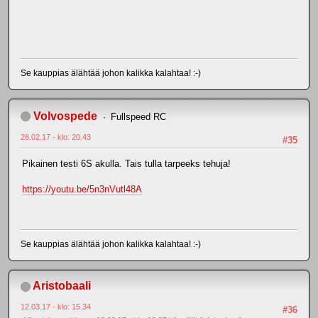
Se kauppias älähtää johon kalikka kalahtaa! :-)
Volvospede
Fullspeed RC
28.02.17 - klo: 20.43
#35
Pikainen testi 6S akulla. Tais tulla tarpeeks tehuja!
https://youtu.be/5n3nVutl48A
Se kauppias älähtää johon kalikka kalahtaa! :-)
Aristobaali
12.03.17 - klo: 15.34
#36