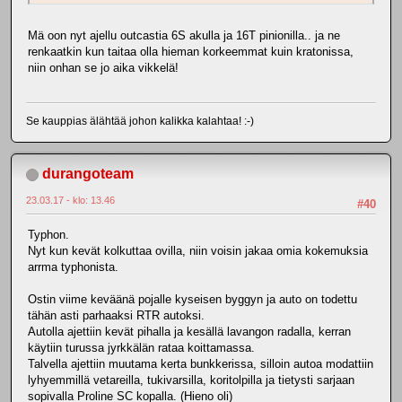
Mä oon nyt ajellu outcastia 6S akulla ja 16T pinionilla.. ja ne
renkaatkin kun taitaa olla hieman korkeemmat kuin kratonissa,
niin onhan se jo aika vikkelä!
Se kauppias älähtää johon kalikka kalahtaa! :-)
durangoteam
23.03.17 - klo: 13.46
#40
Typhon.
Nyt kun kevät kolkuttaa ovilla, niin voisin jakaa omia kokemuksia
arrma typhonista.
Ostin viime keväänä pojalle kyseisen byggyn ja auto on todettu
tähän asti parhaaksi RTR autoksi.
Autolla ajettiin kevät pihalla ja kesällä lavangon radalla, kerran
käytiin turussa jyrkkälän rataa koittamassa.
Talvella ajettiin muutama kerta bunkkerissa, silloin autoa modattiin
lyhyemmillä vetareilla, tukivarsilla, koritolpilla ja tietysti sarjaan
sopivalla Proline SC kopalla. (Hieno oli)