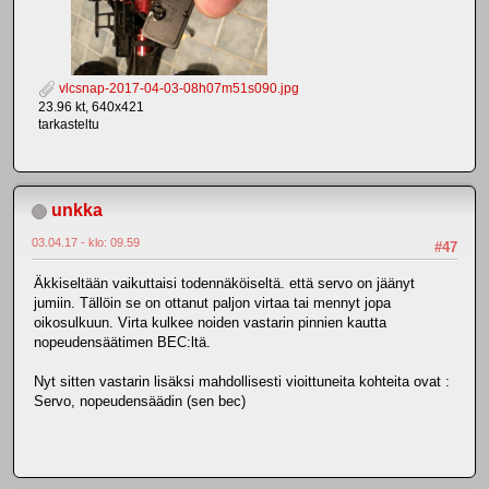
vlcsnap-2017-04-03-08h07m51s090.jpg
23.96 kt, 640x421
tarkasteltu
unkka
03.04.17 - klo: 09.59
#47
Äkkiseltään vaikuttaisi todennäköiseltä. että servo on jäänyt
jumiin. Tällöin se on ottanut paljon virtaa tai mennyt jopa
oikosulkuun. Virta kulkee noiden vastarin pinnien kautta
nopeudensäätimen BEC:ltä.
Nyt sitten vastarin lisäksi mahdollisesti vioittuneita kohteita ovat :
Servo, nopeudensäädin (sen bec)