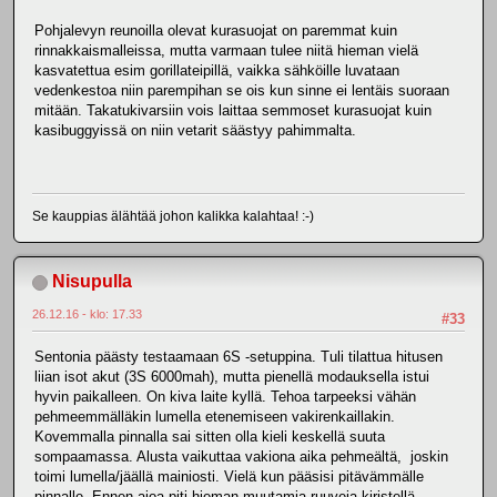
Pohjalevyn reunoilla olevat kurasuojat on paremmat kuin
rinnakkaismalleissa, mutta varmaan tulee niitä hieman vielä
kasvatettua esim gorillateipillä, vaikka sähköille luvataan
vedenkestoa niin parempihan se ois kun sinne ei lentäis suoraan
mitään. Takatukivarsiin vois laittaa semmoset kurasuojat kuin
kasibuggyissä on niin vetarit säästyy pahimmalta.
Se kauppias älähtää johon kalikka kalahtaa! :-)
Nisupulla
26.12.16 - klo: 17.33
#33
Sentonia päästy testaamaan 6S -setuppina. Tuli tilattua hitusen
liian isot akut (3S 6000mah), mutta pienellä modauksella istui
hyvin paikalleen. On kiva laite kyllä. Tehoa tarpeeksi vähän
pehmeemmälläkin lumella etenemiseen vakirenkaillakin.
Kovemmalla pinnalla sai sitten olla kieli keskellä suuta
sompaamassa. Alusta vaikuttaa vakiona aika pehmeältä, joskin
toimi lumella/jäällä mainiosti. Vielä kun pääsisi pitävämmälle
pinnalle. Ennen ajoa piti hieman muutamia ruuveja kiristellä