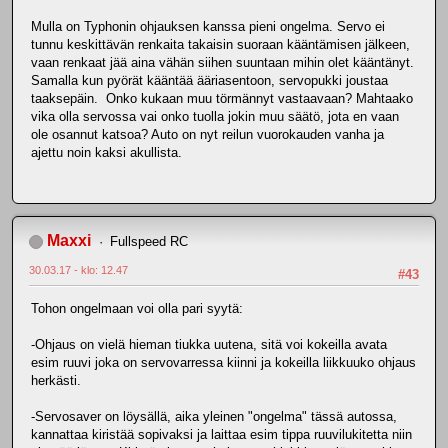
Mulla on Typhonin ohjauksen kanssa pieni ongelma. Servo ei
tunnu keskittävän renkaita takaisin suoraan kääntämisen jälkeen,
vaan renkaat jää aina vähän siihen suuntaan mihin olet kääntänyt.
Samalla kun pyörät kääntää ääriasentoon, servopukki joustaa
taaksepäin. Onko kukaan muu törmännyt vastaavaan? Mahtaako
vika olla servossa vai onko tuolla jokin muu säätö, jota en vaan
ole osannut katsoa? Auto on nyt reilun vuorokauden vanha ja
ajettu noin kaksi akullista.
Maxxi
Fullspeed RC
30.03.17 - klo: 12.47
#43
Tohon ongelmaan voi olla pari syytä:
-Ohjaus on vielä hieman tiukka uutena, sitä voi kokeilla avata
esim ruuvi joka on servovarressa kiinni ja kokeilla liikkuuko ohjaus
herkästi.
-Servosaver on löysällä, aika yleinen "ongelma" tässä autossa,
kannattaa kiristää sopivaksi ja laittaa esim tippa ruuvilukitetta niin