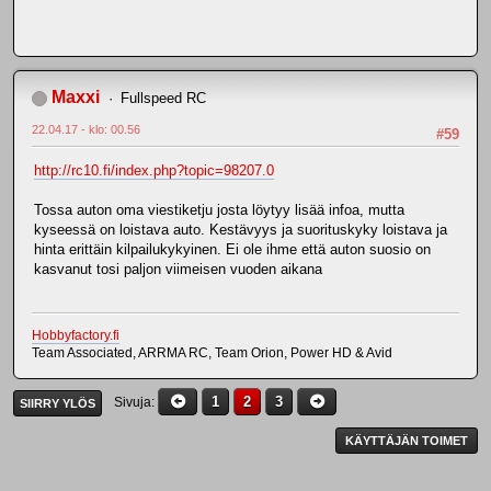
Maxxi
Fullspeed RC
22.04.17 - klo: 00.56
#59
http://rc10.fi/index.php?topic=98207.0
Tossa auton oma viestiketju josta löytyy lisää infoa, mutta
kyseessä on loistava auto. Kestävyys ja suorituskyky loistava ja
hinta erittäin kilpailukykyinen. Ei ole ihme että auton suosio on
kasvanut tosi paljon viimeisen vuoden aikana
Hobbyfactory.fi
Team Associated, ARRMA RC, Team Orion, Power HD & Avid
1
2
3
Sivuja
SIIRRY YLÖS
KÄYTTÄJÄN TOIMET