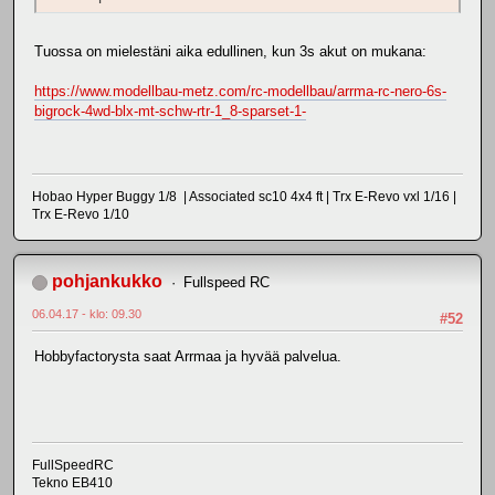
Tuossa on mielestäni aika edullinen, kun 3s akut on mukana:
https://www.modellbau-metz.com/rc-modellbau/arrma-rc-nero-6s-
bigrock-4wd-blx-mt-schw-rtr-1_8-sparset-1-
Hobao Hyper Buggy 1/8 | Associated sc10 4x4 ft | Trx E-Revo vxl 1/16 |
Trx E-Revo 1/10
pohjankukko
Fullspeed RC
06.04.17 - klo: 09.30
#52
Hobbyfactorysta saat Arrmaa ja hyvää palvelua.
FullSpeedRC
Tekno EB410