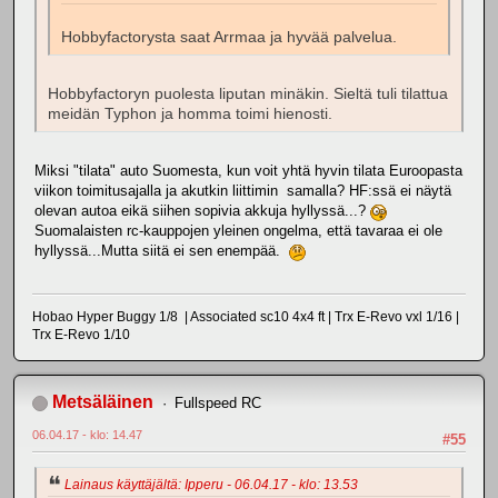
Hobbyfactorysta saat Arrmaa ja hyvää palvelua.
Hobbyfactoryn puolesta liputan minäkin. Sieltä tuli tilattua
meidän Typhon ja homma toimi hienosti.
Miksi "tilata" auto Suomesta, kun voit yhtä hyvin tilata Euroopasta
viikon toimitusajalla ja akutkin liittimin samalla? HF:ssä ei näytä
olevan autoa eikä siihen sopivia akkuja hyllyssä...?
Suomalaisten rc-kauppojen yleinen ongelma, että tavaraa ei ole
hyllyssä...Mutta siitä ei sen enempää.
Hobao Hyper Buggy 1/8 | Associated sc10 4x4 ft | Trx E-Revo vxl 1/16 |
Trx E-Revo 1/10
Metsäläinen
Fullspeed RC
06.04.17 - klo: 14.47
#55
Lainaus käyttäjältä: Ipperu - 06.04.17 - klo: 13.53