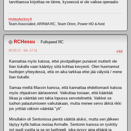
tarvittaessa kirjoittaa ne tänne, kyseessä ei ole vaikea operaatio
Hobbyfactory.fi
Team Associated, ARRMA RC, Team Orion, Power HD & Avid
RCHessu
Fullspeed RC
30.03.17 - klo: 17.11
#44
Kannattaa myös katsoa, ettei pivotpallojen punaiset mutterit ole
liian tiukalla vaan kääntyy siitä kohtaa kevyesti. Olen huomannut
huoltojen yhteydessä, että on aika tarkkaa ettei jää välystä / mene
liian tiukalle.
Samaa mieltä Maxxin kanssa, että kannattaa ehdottomasti katsoa
myös ohjauksen ääriasennot. Vaikuttaa tosiaan, että kääntää
liikaa ja vääntää sen takia lopussa servotelinettä. Vaikkei se
tuohon palautumiseen vaikutakaan, mutta menee servo äkkiä rikki
jos yrittää väkisin vääntää "yli".
Minullakin oli Sentonissa pientä säätöä aluksi, mutta sen jälkeen
täytyy kyllä hattua nostaa Arrmalle. Sentonin kanssa on ryskitty
nyt puoli vuotta ja se on luottopeli, joka pysyy aina ehjänä ja