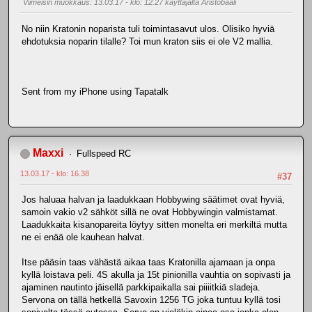
Viimeisin muokkaus
: 13.03.17 - klo: 12.27 käyttäjältä Aristobaali
No niin Kratonin noparista tuli toimintasavut ulos. Olisiko hyviä
ehdotuksia noparin tilalle? Toi mun kraton siis ei ole V2 mallia.
Sent from my iPhone using Tapatalk
Maxxi
Fullspeed RC
13.03.17 - klo: 16.38
#37
Jos haluaa halvan ja laadukkaan Hobbywing säätimet ovat hyviä,
samoin vakio v2 sähköt sillä ne ovat Hobbywingin valmistamat.
Laadukkaita kisanopareita löytyy sitten monelta eri merkiltä mutta
ne ei enää ole kauhean halvat.
Itse pääsin taas vähästä aikaa taas Kratonilla ajamaan ja onpa
kyllä loistava peli. 4S akulla ja 15t pinionilla vauhtia on sopivasti ja
ajaminen nautinto jäisellä parkkipaikalla sai piiiitkiä sladeja.
Servona on tällä hetkellä Savoxin 1256 TG joka tuntuu kyllä tosi