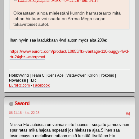
Lainaus käyttäjältä: Maxxi - 04.11.16 - klo: 14.14
Oikeastaan ainoa mielestäni kunnón harrasteauto mitä
tohon hintaan voi saada on Arrma Mega sarjan
takavetoiset autot.
Ihan hyvin saa laadukkaan 4wd auton myös alta 200e:
https://www.eurorc.com/product/10853/ftx-vantage-110-buggy-4wd-
rtr-24ghz-waterproof
HobbyWing | Team C | Gens Ace | VistaPower | Orion | Yokomo |
Novarossi | TLR
EuroRc.com
-
Facebook
Sword
06.11.16 - klo: 22.28
#4
Nuissa Ftx autoissa on voimansiirto huonosti suojattu ja muovinen
spur ratas mikä hajoaa nopeasti jos hiekassa ajaa.Siihen saa
tosin ebaysta metallisen rattaan mikä kestää.Itsellä on Ftx