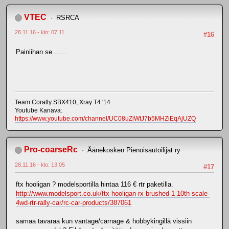
VTEC
RSRCA
28.11.16 - klo: 07.11
#16
Painiihan se.......
Team Corally SBX410, Xray T4 '14
Youtube Kanava:
https://www.youtube.com/channel/UC08uZiWtJ7b5MHZiEqAjUZQ
Pro-coarseRc
Äänekosken Pienoisautoilijat ry
28.11.16 - klo: 13.05
#17
ftx hooligan ? modelsportilla hintaa 116 € rtr paketilla.
http://www.modelsport.co.uk/ftx-hooligan-rx-brushed-1-10th-scale-
4wd-rtr-rally-car/rc-car-products/387061
samaa tavaraa kun vantage/carnage & hobbykingillä vissiin