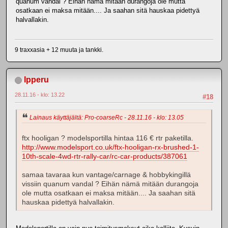
quanum vandal ? Eihän nämä mitään durangoja ole mutta
osatkaan ei maksa mitään.... Ja saahan sitä hauskaa pidettyä
halvallakin.
9 traxxasia + 12 muuta ja tankki.
Ipperu
28.11.16 - klo: 13.22
#18
Lainaus käyttäjältä: Pro-coarseRc - 28.11.16 - klo: 13.05
ftx hooligan ? modelsportilla hintaa 116 € rtr paketilla.
http://www.modelsport.co.uk/ftx-hooligan-rx-brushed-1-
10th-scale-4wd-rtr-rally-car/rc-car-products/387061
samaa tavaraa kun vantage/carnage & hobbykingillä
vissiin quanum vandal ? Eihän nämä mitään durangoja
ole mutta osatkaan ei maksa mitään.... Ja saahan sitä
hauskaa pidettyä halvallakin.