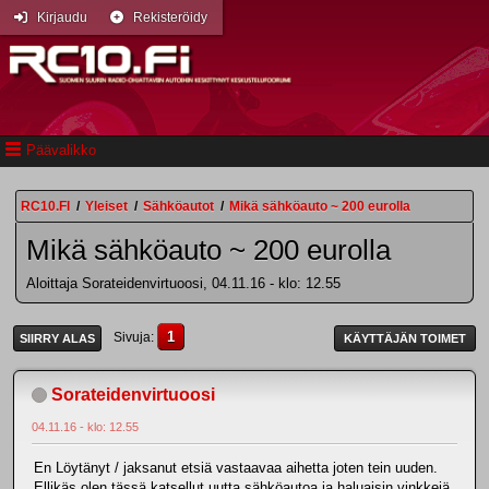
Kirjaudu
Rekisteröidy
Päävalikko
RC10.FI
/
Yleiset
/
Sähköautot
/
Mikä sähköauto ~ 200 eurolla
Mikä sähköauto ~ 200 eurolla
Aloittaja Sorateidenvirtuoosi, 04.11.16 - klo: 12.55
1
Sivuja
SIIRRY ALAS
KÄYTTÄJÄN TOIMET
Sorateidenvirtuoosi
04.11.16 - klo: 12.55
En Löytänyt / jaksanut etsiä vastaavaa aihetta joten tein uuden.
Ellikäs olen tässä katsellut uutta sähköautoa ja haluaisin vinkkejä