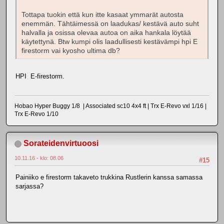
Tottapa tuokin että kun itte kasaat ymmarät autosta
enemmän. Tähtäimessä on laadukas/ kestävä auto suht
halvalla ja osissa olevaa autoa on aika hankala löytää
käytettynä. Btw kumpi olis laadullisesti kestävämpi hpi E
firestorm vai kyosho ultima db?
HPI E-firestorm.
Hobao Hyper Buggy 1/8 | Associated sc10 4x4 ft | Trx E-Revo vxl 1/16 |
Trx E-Revo 1/10
Sorateidenvirtuoosi
10.11.16 - klo: 08.06
#15
Painiiko e firestorm takaveto trukkina Rustlerin kanssa samassa
sarjassa?