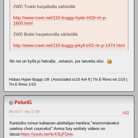
2WD Trukki harjallisilla sähköillä
http://www.rceet.net/110-truggy-hyde-tr02t-rtr-p-
1600.html
2WD Bukki harjattomilla sähköillä
http://www.rceet.net/110-buggy-jekyll-tr02-rtr-p-1474.html
No noi on kyllä jo halvalla...ostaisin, jos tarvetta olisi.
Hobao Hyper Buggy 1/8 | Associated sc10 4x4 ft | Trx E-Revo vxl 1/16 |
Trx E-Revo 1/10
PeluriG
06.03.17 - klo: 17.58
#22
Kantsiiko minun kaltaisen aloittelijan hankkia "ensimmäiseksi
unelma chort courceksi" Arrma fury esittely videoo on
tässä:
https://youtu.be/4xX3LjFQnis
.