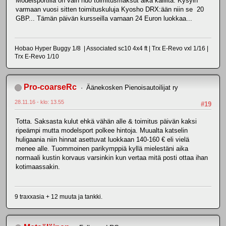
Modelsportilla on vain nuo toimitusmaksut aika kalliita. Kysyin
varmaan vuosi sitten toimituskuluja Kyosho DRX:ään niin se 20
GBP... Tämän päivän kursseilla varnaan 24 Euron luokkaa...
Hobao Hyper Buggy 1/8 | Associated sc10 4x4 ft | Trx E-Revo vxl 1/16 |
Trx E-Revo 1/10
Pro-coarseRc
Äänekosken Pienoisautoilijat ry
28.11.16 - klo: 13.55
#19
Totta. Saksasta kulut ehkä vähän alle & toimitus päivän kaksi
ripeämpi mutta modelsport polkee hintoja. Muualta katselin
huligaania niin hinnat asettuvat luokkaan 140-160 € eli vielä
menee alle. Tuommoinen parikymppiä kyllä mielestäni aika
normaali kustin korvaus varsinkin kun vertaa mitä posti ottaa ihan
kotimaassakin.
9 traxxasia + 12 muuta ja tankki.