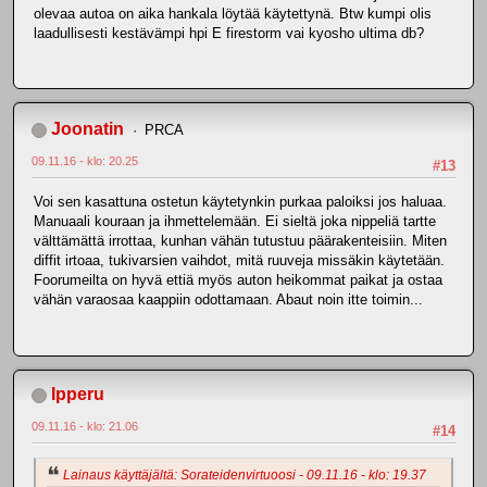
olevaa autoa on aika hankala löytää käytettynä. Btw kumpi olis
laadullisesti kestävämpi hpi E firestorm vai kyosho ultima db?
Joonatin
PRCA
09.11.16 - klo: 20.25
#13
Voi sen kasattuna ostetun käytetynkin purkaa paloiksi jos haluaa.
Manuaali kouraan ja ihmettelemään. Ei sieltä joka nippeliä tartte
välttämättä irrottaa, kunhan vähän tutustuu päärakenteisiin. Miten
diffit irtoaa, tukivarsien vaihdot, mitä ruuveja missäkin käytetään.
Foorumeilta on hyvä ettiä myös auton heikommat paikat ja ostaa
vähän varaosaa kaappiin odottamaan. Abaut noin itte toimin...
Ipperu
09.11.16 - klo: 21.06
#14
Lainaus käyttäjältä: Sorateidenvirtuoosi - 09.11.16 - klo: 19.37