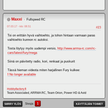
Maxxi
Fullspeed RC
07.03.17 - klo: 08.51
#23
Toi on erittäin hyvä vaihtoehto, ja tohon hintaan varmaan paras
vaihtoehto kunnon rc autoksi.
Tosta löytyy myös uudempi versio,
http://www.arrma-rc.com/rc-
cars/latest/fury/mega
Siinä on päivitetty radio, kori, renkaat ja puskurit
Tässä hieman videota miten harjallinen Fury kulkee:
!
No longer available
Hobbyfactory.fi
Team Associated, ARRMA RC, Team Orion, Power HD & Avid
1
Sivuja
SIIRRY YLÖS
KÄYTTÄJÄN TOIMET