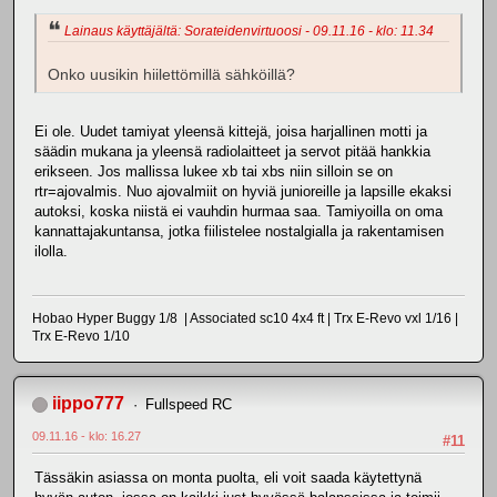
Lainaus käyttäjältä: Sorateidenvirtuoosi - 09.11.16 - klo: 11.34
Onko uusikin hiilettömillä sähköillä?
Ei ole. Uudet tamiyat yleensä kittejä, joisa harjallinen motti ja
säädin mukana ja yleensä radiolaitteet ja servot pitää hankkia
erikseen. Jos mallissa lukee xb tai xbs niin silloin se on
rtr=ajovalmis. Nuo ajovalmiit on hyviä junioreille ja lapsille ekaksi
autoksi, koska niistä ei vauhdin hurmaa saa. Tamiyoilla on oma
kannattajakuntansa, jotka fiilistelee nostalgialla ja rakentamisen
ilolla.
Hobao Hyper Buggy 1/8 | Associated sc10 4x4 ft | Trx E-Revo vxl 1/16 |
Trx E-Revo 1/10
iippo777
Fullspeed RC
09.11.16 - klo: 16.27
#11
Tässäkin asiassa on monta puolta, eli voit saada käytettynä