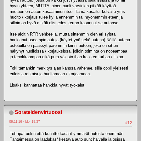
hyvän auton, jossa on kaikki just hyvässä balanssissa ja toimii
hyvin yhteen, MUTTA toinen puoli varsinkin pitkää käyttöä
miettien on auton kasaaminen itse. Tämä kasailu, kolvailu yms
huolto / korjaus tulee kyllä ennemmin tai myöhemmin eteen ja
silloin on hyvä mikäli olisi edes kerran kasannut se autonsa.
Itse aloitin RTR vehkeellä, mutta sittemmin olen eri syistä
hankkinut useampia autoja (käytettynä sekä uutena) Näillä uutena
ostetuilla on päässyt paremmin kiinni autoon, joka on sitten
näkynyt huolloissa / korjauksissa, jolloin toiminta on nopeampaa
ja tehokkaampaa eikä pura väkisin ihan kaikkea turhaa / liikaa.
Toki tämänkin merkitys ajan kanssa vähenee, sillä oppii yleisesti
erilaisia ratkaisuja huoltamaan / korjaamaan.
Lisäksi kannattaa hankkia hyvät työkalut.
Sorateidenvirtuoosi
09.11.16 - klo: 19.37
#12
Tottapa tuokin että kun itte kasaat ymmarät autosta enemmän.
Tähtäimessä on laadukas/ kestävä auto suht halvalla ja osissa