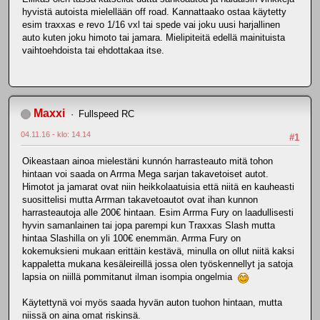
hyvistä autoista mielellään off road. Kannattaako ostaa käytetty
esim traxxas e revo 1/16 vxl tai spede vai joku uusi harjallinen
auto kuten joku himoto tai jamara. Mielipiteitä edellä mainituista
vaihtoehdoista tai ehdottakaa itse.
Maxxi
Fullspeed RC
04.11.16 - klo: 14.14
#1
Oikeastaan ainoa mielestäni kunnón harrasteauto mitä tohon
hintaan voi saada on Arrma Mega sarjan takavetoiset autot.
Himotot ja jamarat ovat niin heikkolaatuisia että niitä en kauheasti
suosittelisi mutta Arrman takavetoautot ovat ihan kunnon
harrasteautoja alle 200€ hintaan. Esim Arrma Fury on laadullisesti
hyvin samanlainen tai jopa parempi kun Traxxas Slash mutta
hintaa Slashilla on yli 100€ enemmän. Arrma Fury on
kokemuksieni mukaan erittäin kestävä, minulla on ollut niitä kaksi
kappaletta mukana kesäleireillä jossa olen työskennellyt ja satoja
lapsia on niillä pommitanut ilman isompia ongelmia
Käytettynä voi myös saada hyvän auton tuohon hintaan, mutta
niissä on aina omat riskinsä.