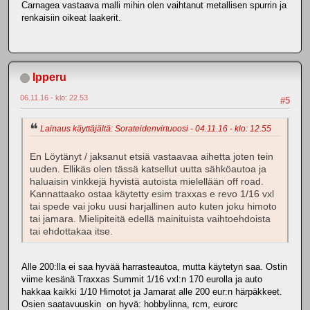
Carnagea vastaava malli mihin olen vaihtanut metallisen spurrin ja
renkaisiin oikeat laakerit.
Ipperu
06.11.16 - klo: 22.53
#5
Lainaus käyttäjältä: Sorateidenvirtuoosi - 04.11.16 - klo: 12.55
En Löytänyt / jaksanut etsiä vastaavaa aihetta joten tein
uuden. Ellikäs olen tässä katsellut uutta sähköautoa ja
haluaisin vinkkejä hyvistä autoista mielellään off road.
Kannattaako ostaa käytetty esim traxxas e revo 1/16 vxl
tai spede vai joku uusi harjallinen auto kuten joku himoto
tai jamara. Mielipiteitä edellä mainituista vaihtoehdoista
tai ehdottakaa itse.
Alle 200:lla ei saa hyvää harrasteautoa, mutta käytetyn saa. Ostin
viime kesänä Traxxas Summit 1/16 vxl:n 170 eurolla ja auto
hakkaa kaikki 1/10 Himotot ja Jamarat alle 200 eur:n härpäkkeet.
Osien saatavuuskin on hyvä: hobbylinna, rcm, eurorc