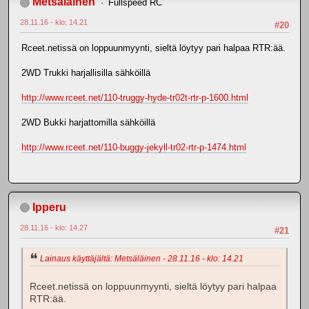
Metsäläinen
Fullspeed RC
28.11.16 - klo: 14.21
#20
Rceet.netissä on loppuunmyynti, sieltä löytyy pari halpaa RTR:ää.
2WD Trukki harjallisilla sähköillä
http://www.rceet.net/110-truggy-hyde-tr02t-rtr-p-1600.html
2WD Bukki harjattomilla sähköillä
http://www.rceet.net/110-buggy-jekyll-tr02-rtr-p-1474.html
Ipperu
28.11.16 - klo: 14.27
#21
Lainaus käyttäjältä: Metsäläinen - 28.11.16 - klo: 14.21
Rceet.netissä on loppuunmyynti, sieltä löytyy pari halpaa
RTR:ää.