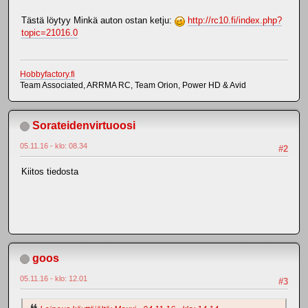
Tästä löytyy Minkä auton ostan ketju:
http://rc10.fi/index.php?
topic=21016.0
Hobbyfactory.fi
Team Associated, ARRMA RC, Team Orion, Power HD & Avid
Sorateidenvirtuoosi
05.11.16 - klo: 08.34
#2
Kiitos tiedosta
goos
05.11.16 - klo: 12.01
#3