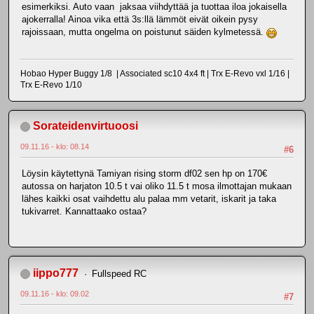
esimerkiksi. Auto vaan jaksaa viihdyttää ja tuottaa iloa jokaisella
ajokerralla! Ainoa vika että 3s:llä lämmöt eivät oikein pysy
rajoissaan, mutta ongelma on poistunut säiden kylmetessä.
Hobao Hyper Buggy 1/8 | Associated sc10 4x4 ft | Trx E-Revo vxl 1/16 |
Trx E-Revo 1/10
Sorateidenvirtuoosi
09.11.16 - klo: 08.14
#6
Löysin käytettynä Tamiyan rising storm df02 sen hp on 170€
autossa on harjaton 10.5 t vai oliko 11.5 t mosa ilmottajan mukaan
lähes kaikki osat vaihdettu alu palaa mm vetarit, iskarit ja taka
tukivarret. Kannattaako ostaa?
iippo777
Fullspeed RC
09.11.16 - klo: 09.02
#7