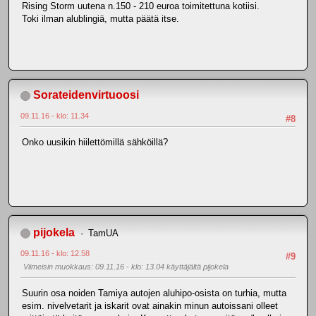
Rising Storm uutena n.150 - 210 euroa toimitettuna kotiisi.
Toki ilman alublingiä, mutta päätä itse.
Sorateidenvirtuoosi
09.11.16 - klo: 11.34
#8
Onko uusikin hiilettömillä sähköillä?
pijokela
TamUA
09.11.16 - klo: 12.58
#9
Viimeisin muokkaus
: 09.11.16 - klo: 13.04 käyttäjältä pijokela
Suurin osa noiden Tamiya autojen aluhipo-osista on turhia, mutta
esim. nivelvetarit ja iskarit ovat ainakin minun autoissani olleet