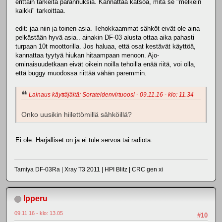
erittäin tärkeitä parannuksia. Kannattaa katsoa, mitä se "melkein
kaikki" tarkoittaa.
edit: jaa niin ja toinen asia. Tehokkaammat sähköt eivät ole aina
pelkästään hyvä asia.. ainakin DF-03 alusta ottaa aika pahasti
turpaan 10t moottorilla. Jos haluaa, että osat kestävät käyttöä,
kannattaa tyytyä hiukan hitaampaan menoon. Ajo-
ominaisuudetkaan eivät oikein noilla tehoilla enää riitä, voi olla,
että buggy muodossa riittää vähän paremmin.
Lainaus käyttäjältä: Sorateidenvirtuoosi - 09.11.16 - klo: 11.34
Onko uusikin hiilettömillä sähköillä?
Ei ole. Harjalliset on ja ei tule servoa tai radiota.
Tamiya DF-03Ra | Xray T3 2011 | HPI Blitz | CRC gen xi
Ipperu
09.11.16 - klo: 13.05
#10