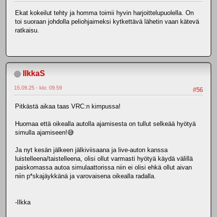
Ekat kokeilut tehty ja homma toimii hyvin harjoittelupuolella. On
toi suoraan johdolla peliohjaimeksi kytkettävä lähetin vaan kätevä
ratkaisu.
IlkkaS
15.09.25 - klo: 09.59
#56
Pitkästä aikaa taas VRC:n kimpussa!
Huomaa että oikealla autolla ajamisesta on tullut selkeää hyötyä
simulla ajamiseen!😅
Ja nyt kesän jälkeen jälkiviisaana ja live-auton kanssa
luistelleena/taistelleena, olisi ollut varmasti hyötyä käydä välillä
paiskomassa autoa simulaattorissa niin ei olisi ehkä ollut aivan
niin p*skajäykkänä ja varovaisena oikealla radalla.
-Ilkka