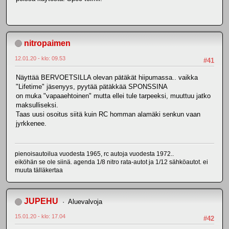
nitropaimen
12.01.20 - klo: 09.53
#41
Näyttää BERVOETSILLA olevan pätäkät hiipumassa.. vaikka
"Lifetime" jäsenyys, pyytää pätäkkää SPONSSINA
on muka "vapaaehtoinen" mutta ellei tule tarpeeksi, muuttuu jatko
maksulliseksi.
Taas uusi osoitus siitä kuin RC homman alamäki senkun vaan
jyrkkenee.
pienoisautoilua vuodesta 1965, rc autoja vuodesta 1972..
eiköhän se ole siinä. agenda 1/8 nitro rata-autot ja 1/12 sähköautot. ei
muuta tälläkertaa
JUPEHU
Aluevalvoja
15.01.20 - klo: 17.04
#42