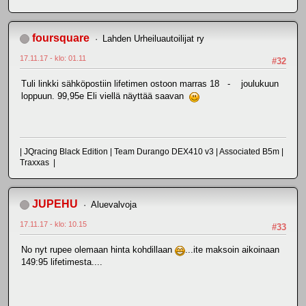
foursquare
Lahden Urheiluautoilijat ry
17.11.17 - klo: 01.11
#32
Tuli linkki sähköpostiin lifetimen ostoon marras 18 - joulukuun
loppuun. 99,95e Eli viellä näyttää saavan
| JQracing Black Edition | Team Durango DEX410 v3 | Associated B5m |
Traxxas |
JUPEHU
Aluevalvoja
17.11.17 - klo: 10.15
#33
No nyt rupee olemaan hinta kohdillaan
...ite maksoin aikoinaan
149:95 lifetimesta....