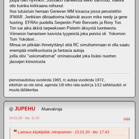
juupa näin hyvinkin..Jossakin vaiheessa liekki sammuu, vaikka
olis kuinka kirkkaana roihunut.
Itse tutuistuin herraan Geneven MM kisassa jossa perustettiin
IFMAR. Jenkkien diktaattorina häärivät asson mike reedy ja gene
husting. EFRAn puolella Serpentin Pietr Bervoets ja Rony Ton.
Ton sai aika äkkiä tarpeekseen Pieterin äksystä luonteesta.
Viimeisin harrasteen luovista tyypeistä joka poistui oli Yokomon
Tom Yokobori...
Minua on pitkään ihmetyttänyt että RC simuhommaan ei olla saatu
enempää mielikuvitusta ja fantasia autoja
joilla olisi "uskomattomat" ominaisuudet joka lisäisi nuorten
jässejen kiinostusta
pienoisautoilua vuodesta 1965, rc autoja vuodesta 1972..
eiköhän se ole siinä. agenda 1/8 nitro rata-autot ja 1/12 sähköautot. ei
muuta tälläkertaa
JUPEHU
Aluevalvoja
16.01.20 - klo: 11.52
#44
Lainaus käyttäjältä: nitropaimen - 15.01.20 - klo: 17.43