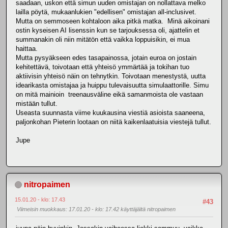
saadaan, uskon että simun uuden omistajan on nollattava melko
lailla pöytä, mukaanlukien "edellisen" omistajan all-inclusivet.
Mutta on semmoseen kohtaloon aika pitkä matka. Minä aikoinani
ostin kyseisen AI lisenssin kun se tarjouksessa oli, ajattelin et
summanakin oli niin mitätön että vaikka loppuisikin, ei mua
haittaa.
Mutta pysyäkseen edes tasapainossa, jotain euroa on jostain
kehitettävä, toivotaan että yhteisö ymmärtää ja tokihan tuo
aktiivisin yhteisö näin on tehnytkin. Toivotaan menestystä, uutta
idearikasta omistajaa ja huippu tulevaisuutta simulaattorille. Simu
on mitä mainioin treenausväline eikä samanmoista ole vastaan
mistään tullut.
Useasta suunnasta viime kuukausina viestiä asioista saaneena,
paljonkohan Pieterin lootaan on niitä kaikenlaatuisia viestejä tullut.
Jupe
nitropaimen
15.01.20 - klo: 17.43
#43
Viimeisin muokkaus
: 17.01.20 - klo: 17.42 käyttäjältä nitropaimen