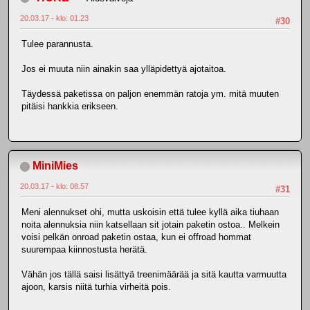
20.03.17 - klo: 01.23
#30
Tulee parannusta.
Jos ei muuta niin ainakin saa ylläpidettyä ajotaitoa.
Täydessä paketissa on paljon enemmän ratoja ym. mitä muuten
pitäisi hankkia erikseen.
MiniMies
20.03.17 - klo: 08.57
#31
Meni alennukset ohi, mutta uskoisin että tulee kyllä aika tiuhaan
noita alennuksia niin katsellaan sit jotain paketin ostoa.. Melkein
voisi pelkän onroad paketin ostaa, kun ei offroad hommat
suurempaa kiinnostusta herätä.
Vähän jos tällä saisi lisättyä treenimäärää ja sitä kautta varmuutta
ajoon, karsis niitä turhia virheitä pois.