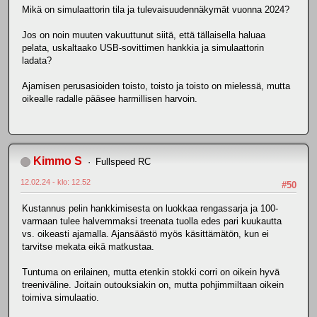
Mikä on simulaattorin tila ja tulevaisuudennäkymät vuonna 2024?
Jos on noin muuten vakuuttunut siitä, että tällaisella haluaa
pelata, uskaltaako USB-sovittimen hankkia ja simulaattorin
ladata?
Ajamisen perusasioiden toisto, toisto ja toisto on mielessä, mutta
oikealle radalle pääsee harmillisen harvoin.
Kimmo S
Fullspeed RC
12.02.24 - klo: 12.52
#50
Kustannus pelin hankkimisesta on luokkaa rengassarja ja 100-
varmaan tulee halvemmaksi treenata tuolla edes pari kuukautta
vs. oikeasti ajamalla. Ajansäästö myös käsittämätön, kun ei
tarvitse mekata eikä matkustaa.
Tuntuma on erilainen, mutta etenkin stokki corri on oikein hyvä
treeniväline. Joitain outouksiakin on, mutta pohjimmiltaan oikein
toimiva simulaatio.