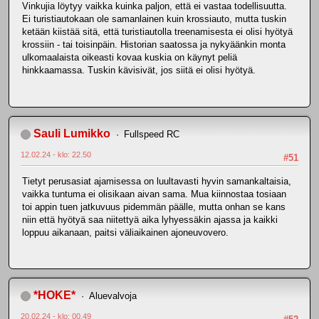
Vinkujia löytyy vaikka kuinka paljon, että ei vastaa todellisuutta.
Ei turistiautokaan ole samanlainen kuin krossiauto, mutta tuskin
ketään kiistää sitä, että turistiautolla treenamisesta ei olisi hyötyä
krossiin - tai toisinpäin. Historian saatossa ja nykyäänkin monta
ulkomaalaista oikeasti kovaa kuskia on käynyt peliä
hinkkaamassa. Tuskin kävisivät, jos siitä ei olisi hyötyä.
Sauli Lumikko
Fullspeed RC
12.02.24 - klo: 22.50
#51
Tietyt perusasiat ajamisessa on luultavasti hyvin samankaltaisia,
vaikka tuntuma ei olisikaan aivan sama. Mua kiinnostaa tosiaan
toi appin tuen jatkuvuus pidemmän päälle, mutta onhan se kans
niin että hyötyä saa niitettyä aika lyhyessäkin ajassa ja kaikki
loppuu aikanaan, paitsi väliaikainen ajoneuvovero.
*HOKE*
Aluevalvoja
20.02.24 - klo: 00.49