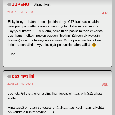
JUPEHU
Aluevalvoja
21.05.18 - klo: 21.30
#37
Ei kyllä nyt mitään tietoa...jotakin tietty. GT3 luokkaa ainakin
näköjään päivitetty uusien korien myötä...liekö mitään muuta.
Täytyy tutkasta BETA puolta, onko tulon päällä mitään erikoista.
Just kans melkein puolen vuoden "breikin" jälkeen aktivoiduin
hieman(ongelmia terveyden kanssa). Mutta josko se tästä taas
jollain taoaa lähtis. Hyvä ku äijät palauttelee aina välillä
Jupe
pasimysiini
22.05.18 - klo: 09.44
#38
Joo tota GT3:sta eilen ajelin. Ihan jeppis oli taas pitkästä aikaa
ajella.
Aina tässä on vaan se vaara, että alkaa taas keulimaan ja kohta
on värkkejä nurkat täynnä... :D