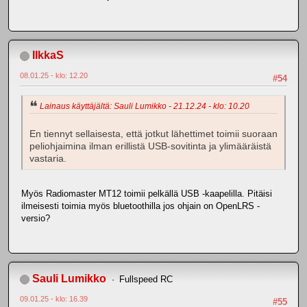
IlkkaS
08.01.25 - klo: 12.20
#54
Lainaus käyttäjältä: Sauli Lumikko - 21.12.24 - klo: 10.20
En tiennyt sellaisesta, että jotkut lähettimet toimii suoraan
peliohjaimina ilman erillistä USB-sovitinta ja ylimääräistä
vastaria.
Myös Radiomaster MT12 toimii pelkällä USB -kaapelilla. Pitäisi
ilmeisesti toimia myös bluetoothilla jos ohjain on OpenLRS -
versio?
Sauli Lumikko
Fullspeed RC
09.01.25 - klo: 16.39
#55