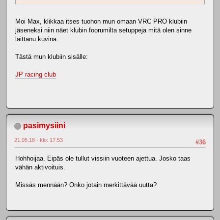
Moi Max, klikkaa itses tuohon mun omaan VRC PRO klubiin
jäseneksi niin näet klubin foorumilta setuppeja mitä olen sinne
laittanu kuvina.
Tästä mun klubiin sisälle:
JP racing club
pasimysiini
21.05.18 - klo: 17.53
#36
Hohhoijaa. Eipäs ole tullut vissiin vuoteen ajettua. Josko taas
vähän aktivoituis.
Missäs mennään? Onko jotain merkittävää uutta?