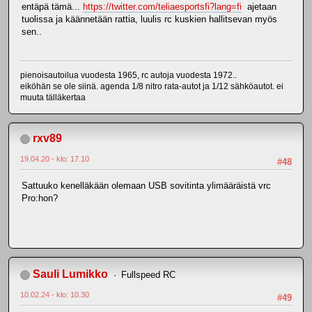
entäpä tämä...
https://twitter.com/teliaesportsfi?lang=fi
ajetaan
tuolissa ja käännetään rattia, luulis rc kuskien hallitsevan myös
sen..
pienoisautoilua vuodesta 1965, rc autoja vuodesta 1972..
eiköhän se ole siinä. agenda 1/8 nitro rata-autot ja 1/12 sähköautot. ei
muuta tälläkertaa
rxv89
19.04.20 - klo: 17.10
#48
Sattuuko kenelläkään olemaan USB sovitinta ylimääräistä vrc
Pro:hon?
Sauli Lumikko
Fullspeed RC
10.02.24 - klo: 10.30
#49