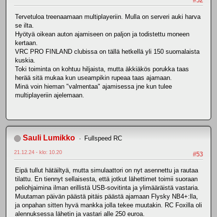
#52
Tervetuloa treenaamaan multiplayeriin. Mulla on serveri auki harva
se ilta.
Hyötyä oikean auton ajamiseen on paljon ja todistettu moneen
kertaan.
VRC PRO FINLAND clubissa on tällä hetkellä yli 150 suomalaista
kuskia.
Toki toiminta on kohtuu hiljaista, mutta äkkiäkös porukka taas
herää sitä mukaa kun useampikin rupeaa taas ajamaan.
Minä voin hieman "valmentaa" ajamisessa jne kun tulee
multiplayeriin ajelemaan.
Sauli Lumikko
Fullspeed RC
21.12.24 - klo: 10.20
#53
Eipä tullut hätäiltyä, mutta simulaattori on nyt asennettu ja rautaa
tilattu. En tiennyt sellaisesta, että jotkut lähettimet toimii suoraan
peliohjaimina ilman erillistä USB-sovitinta ja ylimääräistä vastaria.
Muutaman päivän päästä pitäis päästä ajamaan Flysky NB4+:lla,
ja onpahan sitten hyvä mankka jolla tekee muutakin. RC Foxilla oli
alennuksessa lähetin ja vastari alle 250 euroa.