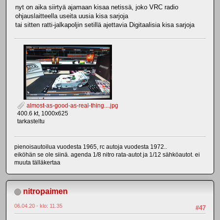
nyt on aika siirtyä ajamaan kisaa netissä, joko VRC radio
ohjauslaitteella useita uusia kisa sarjoja
tai sitten ratti-jalkapoljin setillä ajettavia Digitaalisia kisa sarjoja
almost-as-good-as-real-thing....jpg
400.6 kt, 1000x625
tarkasteltu
pienoisautoilua vuodesta 1965, rc autoja vuodesta 1972..
eiköhän se ole siinä. agenda 1/8 nitro rata-autot ja 1/12 sähköautot. ei
muuta tälläkertaa
nitropaimen
06.04.20 - klo: 11.35
#47