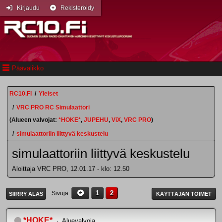
Kirjaudu
Rekisteröidy
Päävalikko
RC10.FI
/
Yleiset
/
VRC PRO RC Simulaattori
(Alueen valvojat:
*HOKE*
,
JUPEHU
,
ViX
,
VRC PRO
)
/
simulaattoriin liittyvä keskustelu
simulaattoriin liittyvä keskustelu
Aloittaja VRC PRO, 12.01.17 - klo: 12.50
1
2
Sivuja
SIIRRY ALAS
KÄYTTÄJÄN TOIMET
*HOKE*
Aluevalvoja