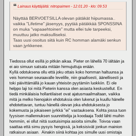
Lainaus käyttäjältä: nitropaimen - 12.01.20 - klo: 09.53
Näyttää BERVOETSILLA olevan pätäkät hiipumassa..
vaikka "Lifetime" jäsenyys, pyytää pätäkkää SPONSSINA
on muka "vapaaehtoinen" mutta ellei tule tarpeeksi,
muuttuu jatko maksulliseksi.
Taas uusi osoitus siitä kuin RC homman alamäki senkun
vaan jyrkkenee.
Tiedossa ollut esillä jo pitkän aikaa. Pieter on lähellä 70 iältään ja
ei aio simuun satsata mitään hirmujuttuja enään.
Kyllä odotuksena ollu että joku ottais koko homman haltuunsa ja
veis homman seuraavalle levelille, niin graafisesti, äänellisesti ja
toki päivittämällä jo kauan yhteisön pyytämiin luokkiin. Ei ole
helppo laji toi mitä Pieterin kanssa olen asiasta keskustellut. En
tiedä minkälaisia hollantilaiset ovat ajatusmaailmaltaan, vaikka
mitä ja melko hienojakin ehdotuksia olen lukenut ja kuullu hänelle
ehdotettavan, tuntuu hänellä olevan joka ehdotuksesta jo
kokemusta ja jokaiseen jyrkkä "ei" vastauksena. Kohta jossa tuon
fyysisen mallennuksen suunnittelija ja koodaaja Todd lähti muihin
hommiin, ei ollut niitä suotuisimpia asioita simulle. Toivoa vaan
saattaa että simu pysyis hengissä, ja keksisivät jonkun mainion
ratkaisun asiaan. Ainakin siinä kohtaa jos simulle uusi omistaja