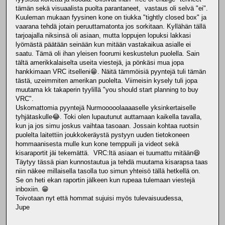
tämän sekä visuaalista puolta parantaneet, vastaus oli selvä "ei".
Kuuleman mukaan fyysinen kone on tiukka "tightly closed box" ja
vaarana tehdä jotain peruuttamatonta jos sorkitaan. Kyllähän tällä
tarjoajalla niksinsä oli asiaan, mutta loppujen lopuksi lakkasi
lyömästä päätään seinään kun mitään vastakaikua asialle ei
saatu. Tämä oli ihan yleisen foorumi keskustelun puolella. Sain
tältä amerikkalaiselta useita viestejä, ja pönkäsi mua jopa
hankkimaan VRC itselleni😁. Näitä tämmöisiä pyyntejä tuli tämän
tästä, uzeimmiten amerikan puolelta. Viimeisin kysely tuli jopa
muutama kk takaperin tyylillä "you should start planning to buy
VRC".
Uskomattomia pyyntejä Nurmooooolaaaaselle yksinkertaiselle
tyhjätaskulle😂. Toki olen lupautunut auttamaan kaikella tavalla,
kun ja jos simu joskus vaihtaa tasoaan. Jossain kohtaa ruotsin
puolelta laitettiin joukkokeräystä pystyyn uuden tietokoneen
hommaanisesta mulle kun kone temppuili ja videot sekä
kisaraportit jäi tekemättä. VRC:ltä asiaan ei tuumattu mitään😆
Täytyy tässä pian kunnostautua ja tehdä muutama kisarapsa taas
niin näkee millaisella tasolla tuo simun yhteisö tällä hetkellä on.
Se on heti ekan raportin jälkeen kun rupeaa tulemaan viestejä
inboxiin. 😁
Toivotaan nyt että hommat sujuisi myös tulevaisuudessa,
Jupe