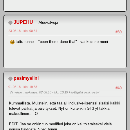
JUPEHU
Aluevalvoja
23.05.18 - klo: 00.54
#39
tuttu tunne...."been there, done that"...vai kuis se meni
pasimysiini
01.08.18 - klo: 19.38
#40
Viimeisin muokkaus
: 02.08.18 - klo: 10.19 käyttäjältä pasimysiini
Kummallista. Muistelin, että tää all inclusive-lisenssi sisälsi kaikki
tulevat palikat ja päivitykset. Nyt on kuitenkin GT3 yhtäkkiä
maksullinen... :O
EDIT: Jaa se onkin tuo modified joka on kai toistaiseksi vielä
poissa käytöstä. Spec toimii.