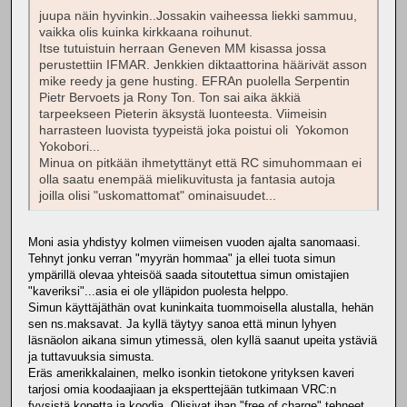
juupa näin hyvinkin..Jossakin vaiheessa liekki sammuu,
vaikka olis kuinka kirkkaana roihunut.
Itse tutuistuin herraan Geneven MM kisassa jossa
perustettiin IFMAR. Jenkkien diktaattorina häärivät asson
mike reedy ja gene husting. EFRAn puolella Serpentin
Pietr Bervoets ja Rony Ton. Ton sai aika äkkiä
tarpeekseen Pieterin äksystä luonteesta. Viimeisin
harrasteen luovista tyypeistä joka poistui oli Yokomon
Yokobori...
Minua on pitkään ihmetyttänyt että RC simuhommaan ei
olla saatu enempää mielikuvitusta ja fantasia autoja
joilla olisi "uskomattomat" ominaisuudet...
Moni asia yhdistyy kolmen viimeisen vuoden ajalta sanomaasi.
Tehnyt jonku verran "myyrän hommaa" ja ellei tuota simun
ympärillä olevaa yhteisöä saada sitoutettua simun omistajien
"kaveriksi"...asia ei ole ylläpidon puolesta helppo.
Simun käyttäjäthän ovat kuninkaita tuommoisella alustalla, hehän
sen ns.maksavat. Ja kyllä täytyy sanoa että minun lyhyen
läsnäolon aikana simun ytimessä, olen kyllä saanut upeita ystäviä
ja tuttavuuksia simusta.
Eräs amerikkalainen, melko isonkin tietokone yrityksen kaveri
tarjosi omia koodaajiaan ja eksperttejään tutkimaan VRC:n
fyysistä konetta ja koodia. Olisivat ihan "free of charge" tehneet