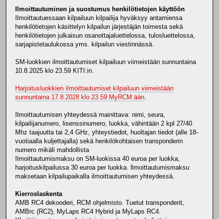
Ilmoittautuminen ja suostumus henkilötietojen käyttöön
Ilmoittautuessaan kilpailuun kilpailija hyväksyy antamiensa
henkilötietojen käsittelyn kilpailun järjestäjän toimesta sekä
henkilötietojen julkaisun osanottajaluettelossa, tulosluettelossa,
sarjapistetaulukossa yms. kilpailun viestinnässä.
SM-luokkien ilmoittautumiset kilpailuun viimeistään sunnuntaina
10.8.2025 klo 23.59 KITI:in.
Harjoitusluokkien iImoittautumiset kilpailuun viimeistään
sunnuntaina 17.8.2028 klo 23.59 MyRCM:ään
.
Ilmoittautumisen yhteydessä mainittava: nimi, seura,
kilpailijanumero, lisenssinumero, luokka, vähintään 2 kpl 27/40
Mhz taajuutta tai 2,4 GHz, yhteystiedot, huoltajan tiedot (alle 18-
vuotiaalla kuljettajalla) sekä henkilökohtaisen transponderin
numero mikäli mahdollista
Ilmoittautumismaksu on SM-luokissa 40 euroa per luokka,
harjoituskilpailussa 30 euroa per luokka. llmoittautumismaksu
maksetaan kilpailupaikalla ilmoittautumisen yhteydessä.
Kierroslaskenta
AMB RC4 dekooderi, RCM ohjelmisto. Tuetut transponderit,
AMBrc (RC2), MyLaps RC4 Hybrid ja MyLaps RC4.