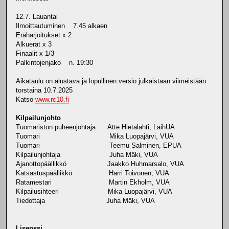
12.7. Lauantai
Ilmoittautuminen 7.45 alkaen
Eräharjoitukset x 2
Alkuerät x 3
Finaalit x 1/3
Palkintojenjako n. 19:30
Aikataulu on alustava ja lopullinen versio julkaistaan viimeistään
torstaina 10.7.2025
Katso
www.rc10.fi
Kilpailunjohto
Tuomariston puheenjohtaja Atte Hietalahti, LaihUA
Tuomari Mika Luopajärvi, VUA
Tuomari Teemu Salminen, EPUA
Kilpailunjohtaja Juha Mäki, VUA
Ajanottopäällikkö Jaakko Huhmarsalo, VUA
Katsastuspäällikkö Harri Toivonen, VUA
Ratamestari Martin Ekholm, VUA
Kilpailusihteeri Mika Luopajärvi, VUA
Tiedottaja Juha Mäki, VUA
Lisenssi