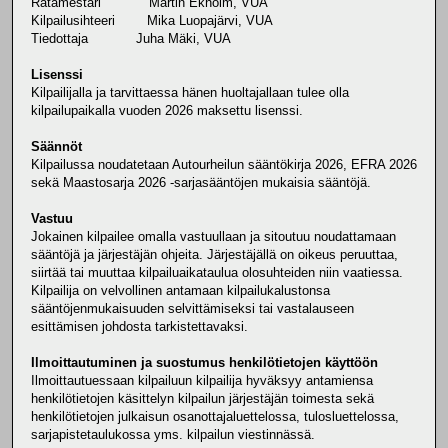
Ratamestari Martin Ekholm, VUA
Kilpailusihteeri Mika Luopajärvi, VUA
Tiedottaja Juha Mäki, VUA
Lisenssi
Kilpailijalla ja tarvittaessa hänen huoltajallaan tulee olla
kilpailupaikalla vuoden 2026 maksettu lisenssi.
Säännöt
Kilpailussa noudatetaan Autourheilun sääntökirja 2026, EFRA 2026
sekä Maastosarja 2026 -sarjasääntöjen mukaisia sääntöjä.
Vastuu
Jokainen kilpailee omalla vastuullaan ja sitoutuu noudattamaan
sääntöjä ja järjestäjän ohjeita. Järjestäjällä on oikeus peruuttaa,
siirtää tai muuttaa kilpailuaikataulua olosuhteiden niin vaatiessa.
Kilpailija on velvollinen antamaan kilpailukalustonsa
sääntöjenmukaisuuden selvittämiseksi tai vastalauseen
esittämisen johdosta tarkistettavaksi.
Ilmoittautuminen ja suostumus henkilötietojen käyttöön
Ilmoittautuessaan kilpailuun kilpailija hyväksyy antamiensa
henkilötietojen käsittelyn kilpailun järjestäjän toimesta sekä
henkilötietojen julkaisun osanottajaluettelossa, tulosluettelossa,
sarjapistetaulukossa yms. kilpailun viestinnässä.