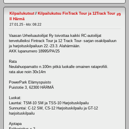
Kilpailukutsut
/
Kilpailukutsu FinTrack Tour ja 12Track Tour
#9
II Härmä
27.01.25 - klo: 08.22
Vaasan Urheiluautoilijat Ry toivottaa kaikki RC-autoilijat
tervetulleiksi Fintrack Tour ja 12 Track Tour- sarjan osakilpailuun
ja harjoituskilpailuun 22.-23.3. Alahärmään.
AKK lupanumero 18995/PA/25
Rata
Neulahuopamatto n.100m pitkä luokalle omainen rataprofiili.
rata alue noin 30x14m
PowerPark Elämyspuisto
Puistotie 3, 62300 HÄRMÄ
Luokat:
Launtai: TSM-10 SM ja TSS-10 Harjoituskilpailu
Sunnuntai: C-12 SM, CS-12 Harjoituskilpailu ja GT-12
harjoituskilpailu
Ajotapa
Eräharjoitus x 2