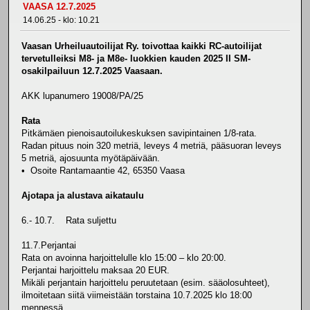
VAASA 12.7.2025
14.06.25 - klo: 10.21
Vaasan Urheiluautoilijat Ry. toivottaa kaikki RC-autoilijat
tervetulleiksi M8- ja M8e- luokkien kauden 2025 II SM-
osakilpailuun 12.7.2025 Vaasaan.
AKK lupanumero 19008/PA/25
Rata
Pitkämäen pienoisautoilukeskuksen savipintainen 1/8-rata.
Radan pituus noin 320 metriä, leveys 4 metriä, pääsuoran leveys
5 metriä, ajosuunta myötäpäivään.
• Osoite Rantamaantie 42, 65350 Vaasa
Ajotapa ja alustava aikataulu
6.- 10.7. Rata suljettu
11.7.Perjantai
Rata on avoinna harjoittelulle klo 15:00 – klo 20:00.
Perjantai harjoittelu maksaa 20 EUR.
Mikäli perjantain harjoittelu peruutetaan (esim. sääolosuhteet),
ilmoitetaan siitä viimeistään torstaina 10.7.2025 klo 18:00
mennessä.