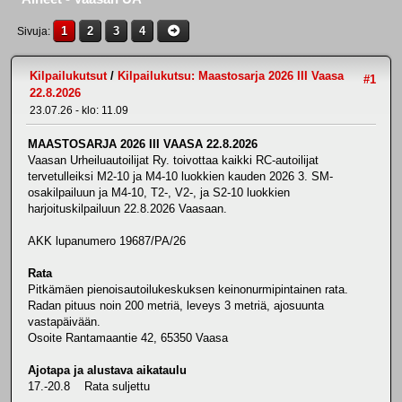
1
2
3
4
Sivuja
Kilpailukutsut
/
Kilpailukutsu: Maastosarja 2026 III Vaasa
#1
22.8.2026
23.07.26 - klo: 11.09
MAASTOSARJA 2026 III VAASA 22.8.2026
Vaasan Urheiluautoilijat Ry. toivottaa kaikki RC-autoilijat
tervetulleiksi M2-10 ja M4-10 luokkien kauden 2026 3. SM-
osakilpailuun ja M4-10, T2-, V2-, ja S2-10 luokkien
harjoituskilpailuun 22.8.2026 Vaasaan.
AKK lupanumero 19687/PA/26
Rata
Pitkämäen pienoisautoilukeskuksen keinonurmipintainen rata.
Radan pituus noin 200 metriä, leveys 3 metriä, ajosuunta
vastapäivään.
Osoite Rantamaantie 42, 65350 Vaasa
Ajotapa ja alustava aikataulu
17.-20.8 Rata suljettu