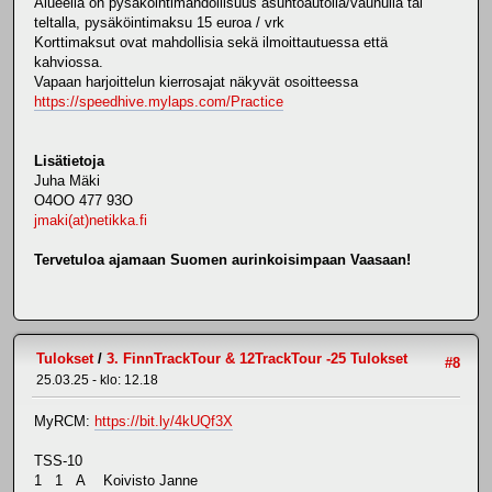
Alueella on pysäköintimahdollisuus asuntoautolla/vaunulla tai
teltalla, pysäköintimaksu 15 euroa / vrk
Korttimaksut ovat mahdollisia sekä ilmoittautuessa että
kahviossa.
Vapaan harjoittelun kierrosajat näkyvät osoitteessa
https://speedhive.mylaps.com/Practice
Lisätietoja
Juha Mäki
O4OO 477 93O
jmaki(at)netikka.fi
Tervetuloa ajamaan Suomen aurinkoisimpaan Vaasaan!
Tulokset
/
3. FinnTrackTour & 12TrackTour -25 Tulokset
#8
25.03.25 - klo: 12.18
MyRCM:
https://bit.ly/4kUQf3X
TSS-10
1 1 A Koivisto Janne