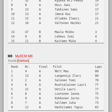
7
32
A
Kyykkä Ari-Pekka
14
8
8
A
Hovi Jani
17
9
23
A
Takkinen Sami
17
10
13
A
Jämsä Kai
17
11
15
A
Ullakko Ilmari
21
12
10
A
Valtonen Heikki
21
13
47
B
Maula Mikko
3
14
9
B
Lehmus Jimi
4
15
11
B
Kaitamo Mika
4
16
48
B
Luopajärvi Jussi
6
17
44
B
Hyppönen Ville
8
18
18
B
Laaksonen Tomi
11
M8
MyRCM M8
19
37
B
Ekholm Martin
13
Koodi
[Valitse]
20
28
B
Haapsaari Sami
15
Rank
Nr.
Final
Pilot
Laps
E
1
4
A
Mört Max
80
4
21
16
C
Ylösmäki Emil
2
2
13
A
Langenoja Ilari
80
4
22
29
C
Kainulainen Hannes
4
3
2
A
Salonen Tomi
78
4
23
40
C
Ylösmäki Erkko
6
4
6
A
Ruotsalainen Lauri
77
4
24
46
C
Lehmus Pasi
7
5
21
A
Uotila Lauri
77
4
25
35
C
Tirroniemi Tommi
9
6
8
A
Luotonen Janne
75
4
26
25
C
Petäjämaa Miska
9
7
9
A
Kokkonen Jarno
73
4
8
7
A
Sallmen Juha
73
4
9
12
A
Hanhilammi Tapio
65
4