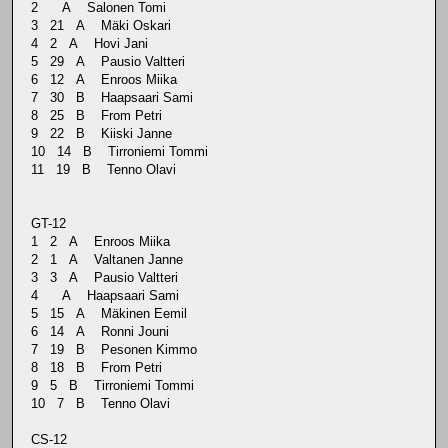
2 A Salonen Tomi
3 21 A Mäki Oskari
4 2 A Hovi Jani
5 29 A Pausio Valtteri
6 12 A Enroos Miika
7 30 B Haapsaari Sami
8 25 B From Petri
9 22 B Kiiski Janne
10 14 B Tirroniemi Tommi
11 19 B Tenno Olavi
GT-12
1 2 A Enroos Miika
2 1 A Valtanen Janne
3 3 A Pausio Valtteri
4 A Haapsaari Sami
5 15 A Mäkinen Eemil
6 14 A Ronni Jouni
7 19 B Pesonen Kimmo
8 18 B From Petri
9 5 B Tirroniemi Tommi
10 7 B Tenno Olavi
CS-12