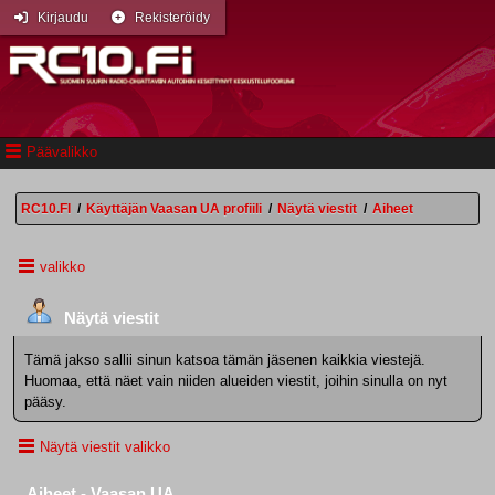
Kirjaudu
Rekisteröidy
Päävalikko
RC10.FI
/
Käyttäjän Vaasan UA profiili
/
Näytä viestit
/
Aiheet
valikko
Näytä viestit
Tämä jakso sallii sinun katsoa tämän jäsenen kaikkia viestejä.
Huomaa, että näet vain niiden alueiden viestit, joihin sinulla on nyt
pääsy.
Näytä viestit valikko
Aiheet - Vaasan UA