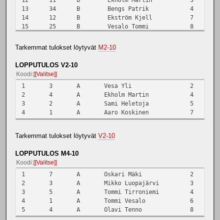
13
34
B
Bengs Patrik
4
3
14
12
B
Ekström Kjell
7
2
15
25
B
Vesalo Tommi
8
3
16
35
B
Niemelä Tomi
9
2
17
27
B
Haapamäki Venni
10
3
Tarkemmat tulokset löytyvät
M2-10
18
26
B
Haapamäki Lauri
14
3
19
14
B
Tenno Olavi
16
3
LOPPUTULOS V2-10
20
24
B
Koskinen Aaro
17
2
Koodi
[Valitse]
1
3
A
Vesa Yli
2
1
2
4
A
Ekholm Martin
4
1
3
2
A
Sami Heletoja
5
2
4
1
A
Aaro Koskinen
7
2
Tarkemmat tulokset löytyvät
V2-10
LOPPUTULOS M4-10
Koodi
[Valitse]
1
7
A
Oskari Mäki
2
3
2
3
A
Mikko Luopajärvi
3
2
3
5
A
Tommi Tirroniemi
4
1
4
1
A
Tommi Vesalo
6
2
5
4
A
Olavi Tenno
8
2