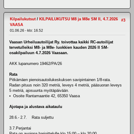
Kilpailukutsut
/
KILPAILUKUTSU M8 ja M8e SM II, 4.7.2026
#3
VAASA
01.06.26 - klo: 16.52
Vaasan Urheiluautoilijat Ry. toivottaa kaikki RC-autoilijat
tervetulleiksi M8- ja M8e- luokkien kauden 2026 II SM-
osakilpailuun 4.7.2026 Vaasaan.
AKK lupanumero 19462/PA/26
Rata
Pitkämäen pienoisautoilukeskuksen savipintainen 1/8-rata.
Radan pituus noin 320 metriä, leveys 4 metriä, pääsuoran leveys
5 metriä, ajosuunta myötäpäivään.
• Osoite Rantamaantie 42, 65350 Vaasa
Ajotapa ja alustava aikataulu
28.6.- 2.7. Rata suljettu
3.7.Perjantai
Rata on avoinna harjoittelulle klo 15:00 – klo 20:00.