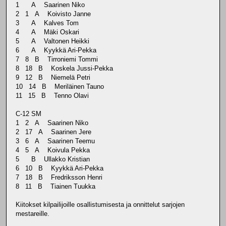
1 A Saarinen Niko
2 1 A Koivisto Janne
3 A Kalves Tom
4 A Mäki Oskari
5 A Valtonen Heikki
6 A Kyykkä Ari-Pekka
7 8 B Tirroniemi Tommi
8 18 B Koskela Jussi-Pekka
9 12 B Niemelä Petri
10 14 B Meriläinen Tauno
11 15 B Tenno Olavi
C-12 SM
1 2 A Saarinen Niko
2 17 A Saarinen Jere
3 6 A Saarinen Teemu
4 5 A Koivula Pekka
5 B Ullakko Kristian
6 10 B Kyykkä Ari-Pekka
7 18 B Fredriksson Henri
8 11 B Tiainen Tuukka
Kiitokset kilpailijoille osallistumisesta ja onnittelut sarjojen
mestareille.