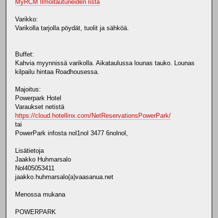
MyRCM Ilmoitautuneiden lista
Varikko:
Varikolla tarjolla pöydät, tuolit ja sähköä.
Buffet:
Kahvia myynnissä varikolla. Aikataulussa lounas tauko. Lounas
kilpailu hintaa Roadhousessa.
Majoitus:
Powerpark Hotel
Varaukset netistä
https://cloud.hotellinx.com/NetReservationsPowerPark/
tai
PowerPark infosta nol1nol 3477 6nolnol,
Lisätietoja
Jaakko Huhmarsalo
Nol405053411
jaakko.huhmarsalo(a)vaasanua.net
Menossa mukana
POWERPARK