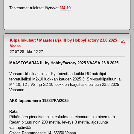
Tarkemmat tulokset löytyvät
M4-10
Kilpailukutsut
/
Maastosarja III by HobbyFactory 23.8.2025
#5
Vaasa
27.07.25 - klo: 12.27
MAASTOSARJA III by HobbyFactory 2025 VAASA 23.8.2025
Vaasan Urheiluautoilijat Ry. toivottaa kaikki RC-autoilijat
tervetulleiksi M2-10 luokkan kauden 2025 3. SM-osakilpailuun ja
M4-10, T2-, V2-, ja S2-10 luokkien harjoituskilpailuun 23.8.2025
Vaasaan.
AKK lupanumero 19283/PA/2025
Rata
Pitkämäen pienoisautoilukeskuksen keinonurmipintainen rata.
Radan pituus noin 200 metriä, leveys 3 metriä, ajosuunta
vastapäivään.
Osoite Rantamaantie 14, 65350 Vaasa.