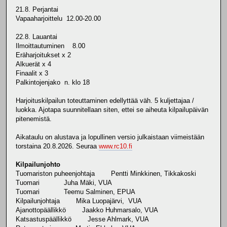
21.8. Perjantai
Vapaaharjoittelu 12.00-20.00
22.8. Lauantai
Ilmoittautuminen 8.00
Eräharjoitukset x 2
Alkuerät x 4
Finaalit x 3
Palkintojenjako n. klo 18
Harjoituskilpailun toteuttaminen edellyttää väh. 5 kuljettajaa /
luokka. Ajotapa suunnitellaan siten, ettei se aiheuta kilpailupäivän
pitenemistä.
Aikataulu on alustava ja lopullinen versio julkaistaan viimeistään
torstaina 20.8.2026. Seuraa
www.rc10.fi
Kilpailunjohto
Tuomariston puheenjohtaja Pentti Minkkinen, Tikkakoski
Tuomari Juha Mäki, VUA
Tuomari Teemu Salminen, EPUA
Kilpailunjohtaja Mika Luopajärvi, VUA
Ajanottopäällikkö Jaakko Huhmarsalo, VUA
Katsastuspäällikkö Jesse Ahlmark, VUA