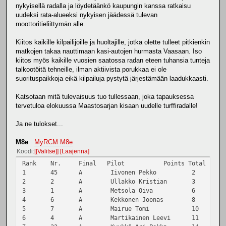
nykyisellä radalla ja löydetäänkö kaupungin kanssa ratkaisu
uudeksi rata-alueeksi nykyisen jäädessä tulevan
moottoritieliittymän alle.
Kiitos kaikille kilpailijoille ja huoltajille, jotka olette tulleet pitkienkin
matkojen takaa nauttimaan kasi-autojen hurmasta Vaasaan. Iso
kiitos myös kaikille vuosien saatossa radan eteen tuhansia tunteja
talkootöitä tehneille, ilman aktiivista porukkaa ei ole
suorituspaikkoja eikä kilpailuja pystytä järjestämään laadukkaasti.
Katsotaan mitä tulevaisuus tuo tullessaan, joka tapauksessa
tervetuloa elokuussa Maastosarjan kisaan uudelle turffiradalle!
Ja ne tulokset...
M8e
MyRCM M8e
Koodi
[Valitse]
Laajenna
Rank
Nr.
Final
Pilot
Points Total
1
45
A
Iivonen Pekko
2
2
2
A
Ullakko Kristian
3
3
1
A
Metsola Oiva
6
4
6
A
Kekkonen Joonas
8
5
7
A
Mairue Tomi
10
6
4
A
Martikainen Leevi
11