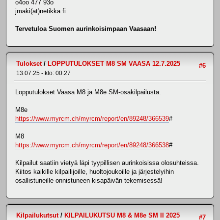
o4oo 477 93o
jmaki(at)netikka.fi
Tervetuloa Suomen aurinkoisimpaan Vaasaan!
Tulokset
/
LOPPUTULOKSET M8 SM VAASA 12.7.2025
#6
13.07.25 - klo: 00.27
Lopputulokset Vaasa M8 ja M8e SM-osakilpailusta.
M8e
https://www.myrcm.ch/myrcm/report/en/89248/366539
#
M8
https://www.myrcm.ch/myrcm/report/en/89248/366538
#
Kilpailut saatiin vietyä läpi tyypillisen aurinkoisissa olosuhteissa.
Kiitos kaikille kilpailijoille, huoltojoukoille ja järjestelyihin
osallistuneille onnistuneen kisapäivän tekemisessä!
Kilpailukutsut
/
KILPAILUKUTSU M8 & M8e SM II 2025
#7