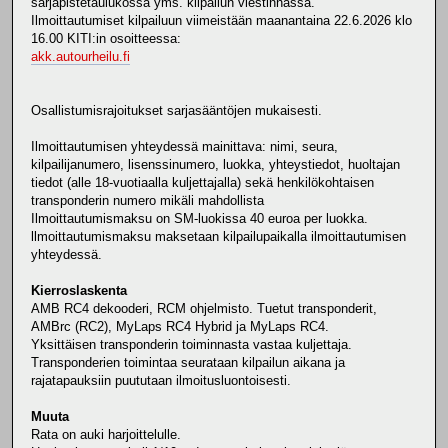
sarjapistetaulukossa yms. kilpailun viestinnässä.
Ilmoittautumiset kilpailuun viimeistään maanantaina 22.6.2026 klo
16.00 KITI:in osoitteessa:
akk.autourheilu.fi
Osallistumisrajoitukset sarjasääntöjen mukaisesti.
Ilmoittautumisen yhteydessä mainittava: nimi, seura,
kilpailijanumero, lisenssinumero, luokka, yhteystiedot, huoltajan
tiedot (alle 18-vuotiaalla kuljettajalla) sekä henkilökohtaisen
transponderin numero mikäli mahdollista
Ilmoittautumismaksu on SM-luokissa 40 euroa per luokka.
llmoittautumismaksu maksetaan kilpailupaikalla ilmoittautumisen
yhteydessä.
Kierroslaskenta
AMB RC4 dekooderi, RCM ohjelmisto. Tuetut transponderit,
AMBrc (RC2), MyLaps RC4 Hybrid ja MyLaps RC4.
Yksittäisen transponderin toiminnasta vastaa kuljettaja.
Transponderien toimintaa seurataan kilpailun aikana ja
rajatapauksiin puututaan ilmoitusluontoisesti.
Muuta
Rata on auki harjoittelulle.