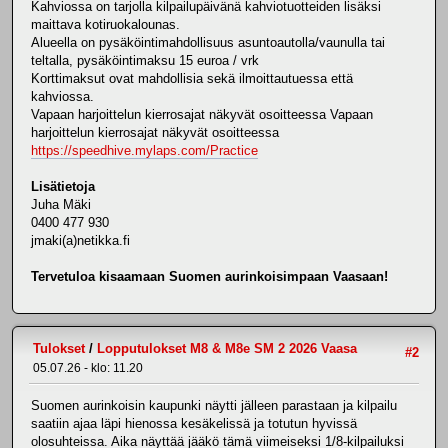
Kahviossa on tarjolla kilpailupäivänä kahviotuotteiden lisäksi
maittava kotiruokalounas.
Alueella on pysäköintimahdollisuus asuntoautolla/vaunulla tai
teltalla, pysäköintimaksu 15 euroa / vrk
Korttimaksut ovat mahdollisia sekä ilmoittautuessa että
kahviossa.
Vapaan harjoittelun kierrosajat näkyvät osoitteessa Vapaan
harjoittelun kierrosajat näkyvät osoitteessa
https://speedhive.mylaps.com/Practice
Lisätietoja
Juha Mäki
0400 477 930
jmaki(a)netikka.fi
Tervetuloa kisaamaan Suomen aurinkoisimpaan Vaasaan!
Tulokset
/
Lopputulokset M8 & M8e SM 2 2026 Vaasa
#2
05.07.26 - klo: 11.20
Suomen aurinkoisin kaupunki näytti jälleen parastaan ja kilpailu
saatiin ajaa läpi hienossa kesäkelissä ja totutun hyvissä
olosuhteissa. Aika näyttää jääkö tämä viimeiseksi 1/8-kilpailuksi