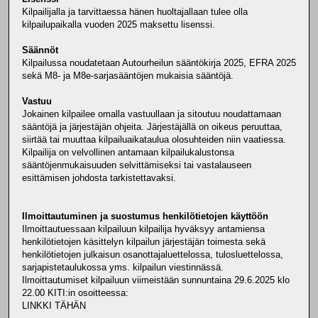
Kilpailijalla ja tarvittaessa hänen huoltajallaan tulee olla
kilpailupaikalla vuoden 2025 maksettu lisenssi.
Säännöt
Kilpailussa noudatetaan Autourheilun sääntökirja 2025, EFRA 2025
sekä M8- ja M8e-sarjasääntöjen mukaisia sääntöjä.
Vastuu
Jokainen kilpailee omalla vastuullaan ja sitoutuu noudattamaan
sääntöjä ja järjestäjän ohjeita. Järjestäjällä on oikeus peruuttaa,
siirtää tai muuttaa kilpailuaikataulua olosuhteiden niin vaatiessa.
Kilpailija on velvollinen antamaan kilpailukalustonsa
sääntöjenmukaisuuden selvittämiseksi tai vastalauseen
esittämisen johdosta tarkistettavaksi.
Ilmoittautuminen ja suostumus henkilötietojen käyttöön
Ilmoittautuessaan kilpailuun kilpailija hyväksyy antamiensa
henkilötietojen käsittelyn kilpailun järjestäjän toimesta sekä
henkilötietojen julkaisun osanottajaluettelossa, tulosluettelossa,
sarjapistetaulukossa yms. kilpailun viestinnässä.
Ilmoittautumiset kilpailuun viimeistään sunnuntaina 29.6.2025 klo
22.00 KITI:in osoitteessa:
LINKKI TÄHÄN