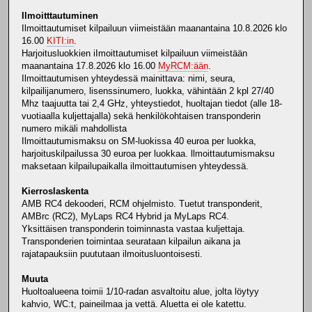
Ilmoitttautuminen
Ilmoittautumiset kilpailuun viimeistään maanantaina 10.8.2026 klo
16.00
KITI:in
.
Harjoitusluokkien iImoittautumiset kilpailuun viimeistään
maanantaina 17.8.2026 klo 16.00
MyRCM:ään
.
Ilmoittautumisen yhteydessä mainittava: nimi, seura,
kilpailijanumero, lisenssinumero, luokka, vähintään 2 kpl 27/40
Mhz taajuutta tai 2,4 GHz, yhteystiedot, huoltajan tiedot (alle 18-
vuotiaalla kuljettajalla) sekä henkilökohtaisen transponderin
numero mikäli mahdollista
Ilmoittautumismaksu on SM-luokissa 40 euroa per luokka,
harjoituskilpailussa 30 euroa per luokkaa. llmoittautumismaksu
maksetaan kilpailupaikalla ilmoittautumisen yhteydessä.
Kierroslaskenta
AMB RC4 dekooderi, RCM ohjelmisto. Tuetut transponderit,
AMBrc (RC2), MyLaps RC4 Hybrid ja MyLaps RC4.
Yksittäisen transponderin toiminnasta vastaa kuljettaja.
Transponderien toimintaa seurataan kilpailun aikana ja
rajatapauksiin puututaan ilmoitusluontoisesti.
Muuta
Huoltoalueena toimii 1/10-radan asvaltoitu alue, jolta löytyy
kahvio, WC:t, paineilmaa ja vettä. Aluetta ei ole katettu.