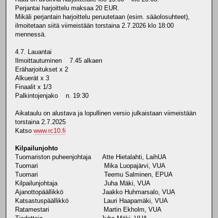
Perjantai harjoittelu maksaa 20 EUR.
Mikäli perjantain harjoittelu peruutetaan (esim. sääolosuhteet),
ilmoitetaan siitä viimeistään torstaina 2.7.2026 klo 18:00
mennessä.
4.7. Lauantai
Ilmoittautuminen 7.45 alkaen
Eräharjoitukset x 2
Alkuerät x 3
Finaalit x 1/3
Palkintojenjako n. 19:30
Aikataulu on alustava ja lopullinen versio julkaistaan viimeistään
torstaina 2.7.2025
Katso
www.rc10.fi
Kilpailunjohto
Tuomariston puheenjohtaja Atte Hietalahti, LaihUA
Tuomari Mika Luopajärvi, VUA
Tuomari Teemu Salminen, EPUA
Kilpailunjohtaja Juha Mäki, VUA
Ajanottopäällikkö Jaakko Huhmarsalo, VUA
Katsastuspäällikkö Lauri Haapamäki, VUA
Ratamestari Martin Ekholm, VUA