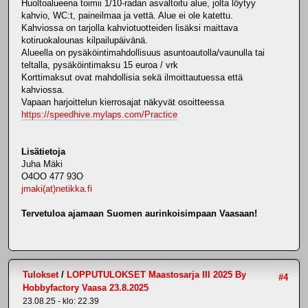
Huoltoalueena toimii 1/10-radan asvaltoitu alue, jolta löytyy
kahvio, WC:t, paineilmaa ja vettä. Alue ei ole katettu.
Kahviossa on tarjolla kahviotuotteiden lisäksi maittava
kotiruokalounas kilpailupäivänä.
Alueella on pysäköintimahdollisuus asuntoautolla/vaunulla tai
teltalla, pysäköintimaksu 15 euroa / vrk
Korttimaksut ovat mahdollisia sekä ilmoittautuessa että
kahviossa.
Vapaan harjoittelun kierrosajat näkyvät osoitteessa
https://speedhive.mylaps.com/Practice
Lisätietoja
Juha Mäki
O4OO 477 93O
jmaki(at)netikka.fi
Tervetuloa ajamaan Suomen aurinkoisimpaan Vaasaan!
Tulokset
/
LOPPUTULOKSET Maastosarja III 2025 By
#4
Hobbyfactory Vaasa 23.8.2025
23.08.25 - klo: 22.39