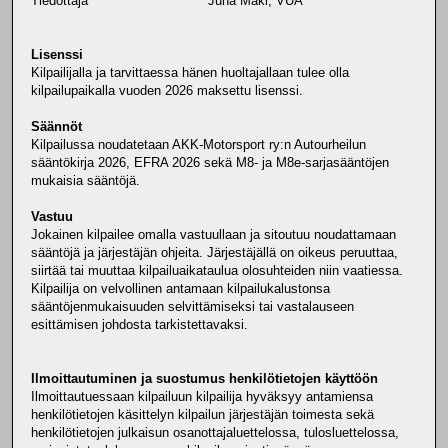
Tiedottaja Juha Mäki, VUA
Lisenssi
Kilpailijalla ja tarvittaessa hänen huoltajallaan tulee olla
kilpailupaikalla vuoden 2026 maksettu lisenssi.
Säännöt
Kilpailussa noudatetaan AKK-Motorsport ry:n Autourheilun
sääntökirja 2026, EFRA 2026 sekä M8- ja M8e-sarjasääntöjen
mukaisia sääntöjä.
Vastuu
Jokainen kilpailee omalla vastuullaan ja sitoutuu noudattamaan
sääntöjä ja järjestäjän ohjeita. Järjestäjällä on oikeus peruuttaa,
siirtää tai muuttaa kilpailuaikataulua olosuhteiden niin vaatiessa.
Kilpailija on velvollinen antamaan kilpailukalustonsa
sääntöjenmukaisuuden selvittämiseksi tai vastalauseen
esittämisen johdosta tarkistettavaksi.
Ilmoittautuminen ja suostumus henkilötietojen käyttöön
Ilmoittautuessaan kilpailuun kilpailija hyväksyy antamiensa
henkilötietojen käsittelyn kilpailun järjestäjän toimesta sekä
henkilötietojen julkaisun osanottajaluettelossa, tulosluettelossa,