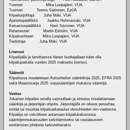
Tuomari Mika Luopajärvi, VUA
Tuomari Teemu Salminen, EpUA
Kilpailunjohtaja Juha Mäki, VUA
Ajanottopäällikkö Jaakko Huhmarsalo, VUA
Katsastuspäällikkö Harri Toivonen, VUA
Ratamestari Martin Ekholm, VUA
Kilpailusihteeri Mika Luopajärvi, VUA
Tiedottaja Juha Mäki, VUA
Lisenssi
Kilpailijalla ja tarvittaessa hänen huoltajallaan tulee olla
kilpailupaikalla vuoden 2025 maksettu lisenssi.
Säännöt
Kilpailussa noudatetaan Autourheilun sääntökirja 2025, EFRA 2025
sekä Maastosarja 2025 -sarjasääntöjen mukaisia sääntöjä.
Vastuu
Jokainen kilpailee omalla vastuullaan ja sitoutuu noudattamaan
sääntöjä ja järjestäjän ohjeita. Järjestäjällä on oikeus peruuttaa,
siirtää tai muuttaa kilpailuaikataulua olosuhteiden niin vaatiessa.
Kilpailija on velvollinen antamaan kilpailukalustonsa
sääntöjenmukaisuuden selvittämiseksi tai vastalauseen
esittämisen johdosta tarkistettavaksi.