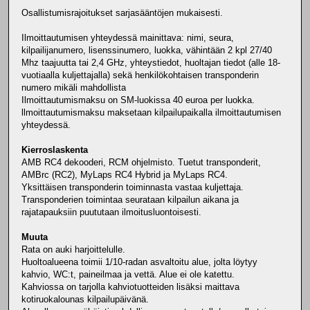
Osallistumisrajoitukset sarjasääntöjen mukaisesti.
Ilmoittautumisen yhteydessä mainittava: nimi, seura,
kilpailijanumero, lisenssinumero, luokka, vähintään 2 kpl 27/40
Mhz taajuutta tai 2,4 GHz, yhteystiedot, huoltajan tiedot (alle 18-
vuotiaalla kuljettajalla) sekä henkilökohtaisen transponderin
numero mikäli mahdollista
Ilmoittautumismaksu on SM-luokissa 40 euroa per luokka.
llmoittautumismaksu maksetaan kilpailupaikalla ilmoittautumisen
yhteydessä.
Kierroslaskenta
AMB RC4 dekooderi, RCM ohjelmisto. Tuetut transponderit,
AMBrc (RC2), MyLaps RC4 Hybrid ja MyLaps RC4.
Yksittäisen transponderin toiminnasta vastaa kuljettaja.
Transponderien toimintaa seurataan kilpailun aikana ja
rajatapauksiin puututaan ilmoitusluontoisesti.
Muuta
Rata on auki harjoittelulle.
Huoltoalueena toimii 1/10-radan asvaltoitu alue, jolta löytyy
kahvio, WC:t, paineilmaa ja vettä. Alue ei ole katettu.
Kahviossa on tarjolla kahviotuotteiden lisäksi maittava
kotiruokalounas kilpailupäivänä.