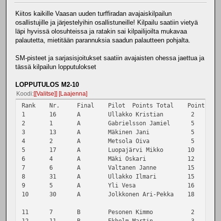
Kiitos kaikille Vaasan uuden turffiradan avajaiskilpailun
osallistujille ja järjestelyihin osallistuneille! Kilpailu saatiin vietyä
läpi hyvissä olosuhteissa ja ratakin sai kilpailijoilta mukavaa
palautetta, mietitään parannuksia saadun palautteen pohjalta.
SM-pisteet ja sarjasisjoitukset saatiin avajaisten ohessa jaettua ja
tässä kilpailun lopputulokset
LOPPUTULOS M2-10
Koodi
[Valitse]
Laajenna
Rank
Nr.
Final
Pilot
Points Total
Points pe
1
16
A
Ullakko Kristian
2
3
2
1
A
Gabrielsson Jamiel
5
3
3
13
A
Mäkinen Jani
5
1
4
2
A
Metsola Oiva
5
2
5
17
A
Luopajärvi Mikko
10
1
6
4
A
Mäki Oskari
12
3
7
6
A
Valtanen Janne
15
3
8
31
A
Ullakko Ilmari
15
2
9
5
A
Yli Vesa
16
1
10
30
A
Jolkkonen Ari-Pekka
18
3
11
7
B
Pesonen Kimmo
2
3
12
11
B
Ekholm Martin
3
1