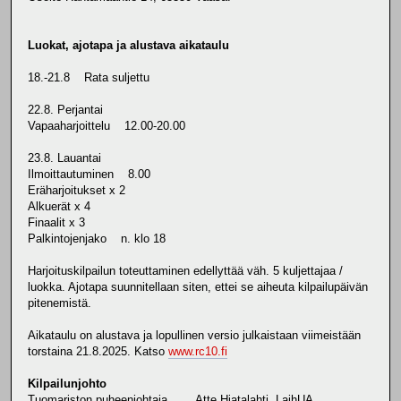
Luokat, ajotapa ja alustava aikataulu
18.-21.8 Rata suljettu
22.8. Perjantai
Vapaaharjoittelu 12.00-20.00
23.8. Lauantai
Ilmoittautuminen 8.00
Eräharjoitukset x 2
Alkuerät x 4
Finaalit x 3
Palkintojenjako n. klo 18
Harjoituskilpailun toteuttaminen edellyttää väh. 5 kuljettajaa /
luokka. Ajotapa suunnitellaan siten, ettei se aiheuta kilpailupäivän
pitenemistä.
Aikataulu on alustava ja lopullinen versio julkaistaan viimeistään
torstaina 21.8.2025. Katso
www.rc10.fi
Kilpailunjohto
Tuomariston puheenjohtaja Atte Hiatalahti, LaihUA