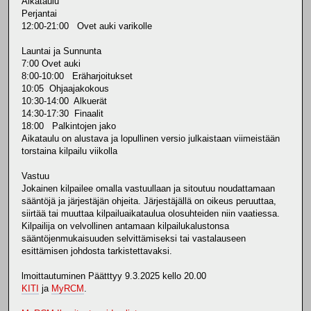
Aikataulu
Perjantai
12:00-21:00 Ovet auki varikolle
Launtai ja Sunnunta
7:00 Ovet auki
8:00-10:00 Eräharjoitukset
10:05 Ohjaajakokous
10:30-14:00 Alkuerät
14:30-17:30 Finaalit
18:00 Palkintojen jako
Aikataulu on alustava ja lopullinen versio julkaistaan viimeistään
torstaina kilpailu viikolla
Vastuu
Jokainen kilpailee omalla vastuullaan ja sitoutuu noudattamaan
sääntöjä ja järjestäjän ohjeita. Järjestäjällä on oikeus peruuttaa,
siirtää tai muuttaa kilpailuaikataulua olosuhteiden niin vaatiessa.
Kilpailija on velvollinen antamaan kilpailukalustonsa
sääntöjenmukaisuuden selvittämiseksi tai vastalauseen
esittämisen johdosta tarkistettavaksi.
lmoittautuminen Päätttyy 9.3.2025 kello 20.00
KITI
ja
MyRCM
.