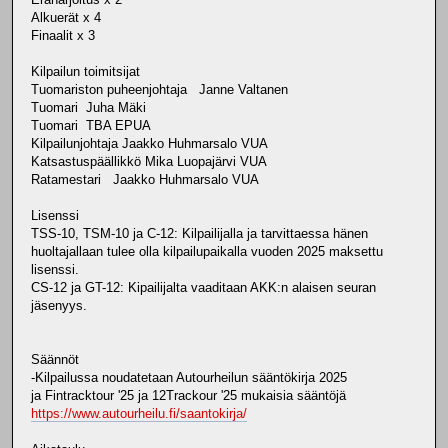
Alkuerät x 4
Finaalit x 3
Kilpailun toimitsijat
Tuomariston puheenjohtaja Janne Valtanen
Tuomari Juha Mäki
Tuomari TBA EPUA
Kilpailunjohtaja Jaakko Huhmarsalo VUA
Katsastuspäällikkö Mika Luopajärvi VUA
Ratamestari Jaakko Huhmarsalo VUA
Lisenssi
TSS-10, TSM-10 ja C-12: Kilpailijalla ja tarvittaessa hänen
huoltajallaan tulee olla kilpailupaikalla vuoden 2025 maksettu
lisenssi.
CS-12 ja GT-12: Kipailijalta vaaditaan AKK:n alaisen seuran
jäsenyys.
Säännöt
-Kilpailussa noudatetaan Autourheilun sääntökirja 2025
ja Fintracktour '25 ja 12Trackour '25 mukaisia sääntöjä
https://www.autourheilu.fi/saantokirja/