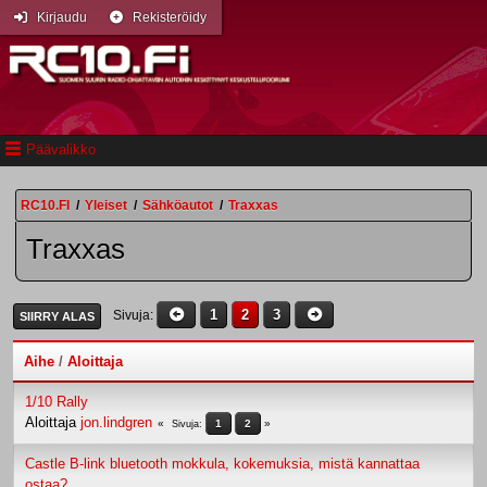
Kirjaudu
Rekisteröidy
Päävalikko
RC10.FI
/
Yleiset
/
Sähköautot
/
Traxxas
Traxxas
1
2
3
Sivuja
SIIRRY ALAS
Aihe
/
Aloittaja
1/10 Rally
Aloittaja
jon.lindgren
1
2
Sivuja
Castle B-link bluetooth mokkula, kokemuksia, mistä kannattaa
ostaa?