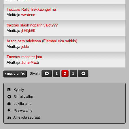
Traxxas Rally hiekkaongelma
Aloittaja
westenc
traxxas slash noparin valot???
Aloittaja
jb69jb69
Auton osto mielessä (Elämäni eka sähkis)
Aloittaja
jukki
Traxxas monster jam
Aloittaja
Juha-Matti
1
2
3
Sivuja
SIIRRY YLÖS
Kysely
Siirretty aihe
Lukittu aihe
Pysyvä aihe
Aihe jota seuraat