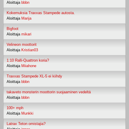
Aloittaja
bbbn
Kokemuksia Traxxas Stampede autosta.
Aloittaja
Marija
Bigfoot
Aloittaja
mikari
Velineon moottorit
Aloittaja
Kristian03
1:10 Ralli-Quattron koria?
Aloittaja
Miiahone
Traxxas Stampede XL-5 ei kiihdy
Aloittaja
bbbn
takaveto monsterin moottorin suojaaminen vedeltä
Aloittaja
bbbn
100+ mph
Aloittaja
Munkki
Latrax Teton omistajia?