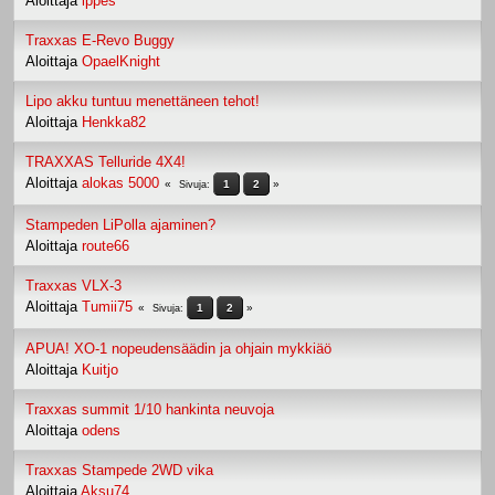
Aloittaja
ippes
Traxxas E-Revo Buggy
Aloittaja
OpaelKnight
Lipo akku tuntuu menettäneen tehot!
Aloittaja
Henkka82
TRAXXAS Telluride 4X4!
Aloittaja
alokas 5000
1
2
Sivuja
Stampeden LiPolla ajaminen?
Aloittaja
route66
Traxxas VLX-3
Aloittaja
Tumii75
1
2
Sivuja
APUA! XO-1 nopeudensäädin ja ohjain mykkiäö
Aloittaja
Kuitjo
Traxxas summit 1/10 hankinta neuvoja
Aloittaja
odens
Traxxas Stampede 2WD vika
Aloittaja
Aksu74