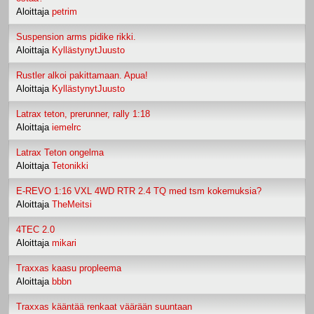
Aloittaja
petrim
Suspension arms pidike rikki.
Aloittaja
KyllästynytJuusto
Rustler alkoi pakittamaan. Apua!
Aloittaja
KyllästynytJuusto
Latrax teton, prerunner, rally 1:18
Aloittaja
iemelrc
Latrax Teton ongelma
Aloittaja
Tetonikki
E-REVO 1:16 VXL 4WD RTR 2.4 TQ med tsm kokemuksia?
Aloittaja
TheMeitsi
4TEC 2.0
Aloittaja
mikari
Traxxas kaasu propleema
Aloittaja
bbbn
Traxxas kääntää renkaat väärään suuntaan